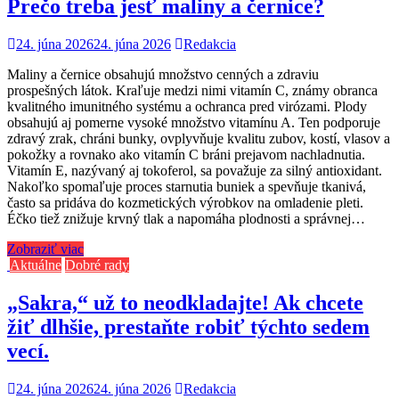
Prečo treba jesť maliny a černice?
24. júna 2026
24. júna 2026
Redakcia
Maliny a černice obsahujú množstvo cenných a zdraviu
prospešných látok. Kraľuje medzi nimi vitamín C, známy obranca
kvalitného imunitného systému a ochranca pred virózami. Plody
obsahujú aj pomerne vysoké množstvo vitamínu A. Ten podporuje
zdravý zrak, chráni bunky, ovplyvňuje kvalitu zubov, kostí, vlasov a
pokožky a rovnako ako vitamín C bráni prejavom nachladnutia.
Vitamín E, nazývaný aj tokoferol, sa považuje za silný antioxidant.
Nakoľko spomaľuje proces starnutia buniek a spevňuje tkanivá,
často sa pridáva do kozmetických výrobkov na omladenie pleti.
Éčko tiež znižuje krvný tlak a napomáha plodnosti a správnej…
Zobraziť viac
Aktuálne
Dobré rady
„Sakra,“ už to neodkladajte! Ak chcete
žiť dlhšie, prestaňte robiť týchto sedem
vecí.
24. júna 2026
24. júna 2026
Redakcia