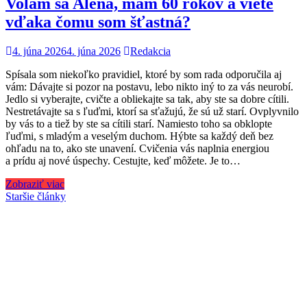
Volám sa Alena, mám 60 rokov a viete
vďaka čomu som šťastná?
4. júna 2026
4. júna 2026
Redakcia
Spísala som niekoľko pravidiel, ktoré by som rada odporučila aj
vám: Dávajte si pozor na postavu, lebo nikto iný to za vás neurobí.
Jedlo si vyberajte, cvičte a obliekajte sa tak, aby ste sa dobre cítili.
Nestretávajte sa s ľuďmi, ktorí sa sťažujú, že sú už starí. Ovplyvnilo
by vás to a tiež by ste sa cítili starí. Namiesto toho sa obklopte
ľuďmi, s mladým a veselým duchom. Hýbte sa každý deň bez
ohľadu na to, ako ste unavení. Cvičenia vás naplnia energiou
a prídu aj nové úspechy. Cestujte, keď môžete. Je to…
Zobraziť viac
Navigácia
Staršie články
v
článkoch