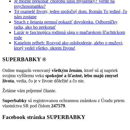
Je možné prekonať chorobu silou myšlienky? Veríte na
psychosomatiku?
Tri osamelé životy, jeden spoločný dom. Román To jediné, čo
nám zostane
Strach z lietania nemusí pokaziť dovolenku. Odborníčky
radia, ako ho prekonať
Lazár je fascinujúca rodinná sága o maďarskom šľachtickom
rode
Katarínin príbeh: Rozvod ako oslobodenie, alebo o mužovi,
ktorý vedel všetko, okrem života!
SUPERBABKY ®
Online magazín venovaný
všetkým ženám
, ktoré sú aj napriek
svojmu vyššiemu veku
spokojné a šťastné, lebo majú zmysel
života
, vedia, čo je v živote dôležité a čo nie.
Želáme vám príjemné čítanie.
Superbabky
sú registrovanou ochrannou známkou z Úradu priem.
vlastníctva SR pod číslom
247579
.
Facebook stránka SUPERBABKY