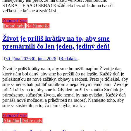
menejcenný len preto, že má určitú veľkosť. Jednoducho
STARAJTE SA O SEBA! Každé telo bez ohľadu na tvar či
veľkosť je krásne a zaslúži si…
Zobraziť viac
Dobré rady
Najčítanejšie
Život je príliš krátky na to, aby sme
premárnili čo len jeden, jediný deň!
30. júna 2026
30. júna 2026
Redakcia
Život je príliš krátky na to, aby sme ho nežili naplno Život je dar,
ktorý nám bol daný, aby sme ho prežili čo najlepšie. Každý deň je
príležitosťou na nové zážitky, objavy a radosti. Preto je dôležité, aby
sme sa nenechali pohltiť smútkom a negatívnymi emóciami. Život je
príliš krátky na to, aby sme každý deň prežili v smútku Smútok je
prirodzenou súčasťou života, ale nemal by nás ovládať. Každý deň
prináša nové možnosti a príležitosti na radosť. Namiesto toho, aby
sme sa sústredili na to, čo nám chýba, mali…
Zobraziť viac
Aktuálne
Dobré rady