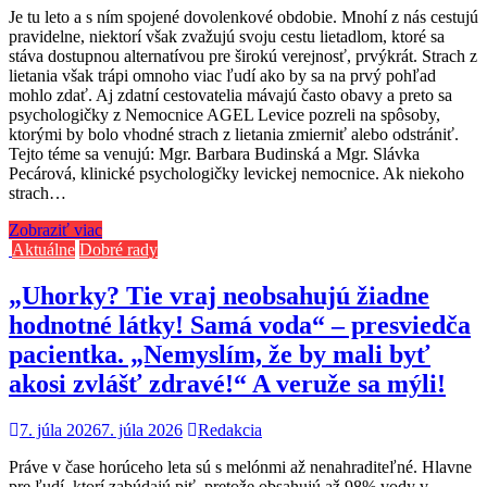
Je tu leto a s ním spojené dovolenkové obdobie. Mnohí z nás cestujú
pravidelne, niektorí však zvažujú svoju cestu lietadlom, ktoré sa
stáva dostupnou alternatívou pre širokú verejnosť, prvýkrát. Strach z
lietania však trápi omnoho viac ľudí ako by sa na prvý pohľad
mohlo zdať. Aj zdatní cestovatelia mávajú často obavy a preto sa
psychologičky z Nemocnice AGEL Levice pozreli na spôsoby,
ktorými by bolo vhodné strach z lietania zmierniť alebo odstrániť.
Tejto téme sa venujú: Mgr. Barbara Budinská a Mgr. Slávka
Pecárová, klinické psychologičky levickej nemocnice. Ak niekoho
strach…
Zobraziť viac
Aktuálne
Dobré rady
„Uhorky? Tie vraj neobsahujú žiadne
hodnotné látky! Samá voda“ – presviedča
pacientka. „Nemyslím, že by mali byť
akosi zvlášť zdravé!“ A veruže sa mýli!
7. júla 2026
7. júla 2026
Redakcia
Práve v čase horúceho leta sú s melónmi až nenahraditeľné. Hlavne
pre ľudí, ktorí zabúdajú piť, pretože obsahujú až 98% vody v