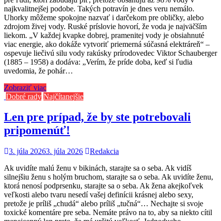
najkvalitnejšej podobe. Takých potravín je dnes veru nemálo.
Uhorky môžeme spokojne nazvať i darčekom pre obličky, alebo
zdrojom živej vody. Ruské príslovie hovorí, že voda je najväčším
liekom. „V každej kvapke dobrej, pramenitej vody je obsiahnuté
viac energie, ako dokáže vytvoriť priemerná súčasná elektráreň“ –
ospevuje liečivú silu vody rakúsky prírodovedec Viktor Schauberger
(1885 – 1958) a dodáva: „Verím, že príde doba, keď si ľudia
uvedomia, že pohár…
Zobraziť viac
Dobré rady
Najčítanejšie
Len pre prípad, že by ste potrebovali
pripomenúť!
3. júla 2026
3. júla 2026
Redakcia
Ak uvidíte malú ženu v bikinách, starajte sa o seba. Ak vidíš
silnejšiu ženu s holým bruchom, starajte sa o seba. Ak uvidíte ženu,
ktorá nenosí podprsenku, starajte sa o seba. Ak žena akejkoľvek
veľkosti alebo tvaru nesedí vašej definícii krásnej alebo sexy,
pretože je príliš „chudá“ alebo príliš „tučná“… Nechajte si svoje
toxické komentáre pre seba. Nemáte právo na to, aby sa niekto cítil