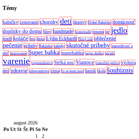
Témy
deti
choroby
domácnosť
babičky
cestovanie
dezerty
Dolné Rakúsko
jedlo
doplnky do domu
handmade
filmy
imunita
jar
homemade
oblečenie
koláče
Lýdia Eckhardt
jeseň
leto
láska
Nový rok
pečenie
skutočné príbehy
príbehy
Rakúsko
raňajky
starostlivosť o
Super babka
superbabka
pleť
stravovanie
super dedko
súťaže
varenie
Vianoce
Veľká noc
výchova
vegetariánstvo
vianočné pečivo
šoubiznis
zdravie
detí
zima
šatník
zdravotníctvo
čo sa teraz nosí
škola
august 2026
Po
Ut
St
Št
Pi
So
Ne
1
2