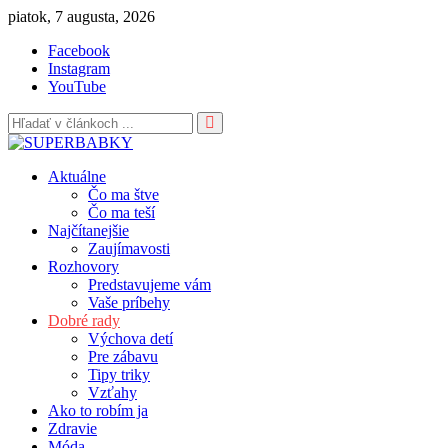
Skip
piatok, 7 augusta, 2026
to
Facebook
content
Instagram
YouTube
Aktuálne
Čo ma štve
Čo ma teší
Najčítanejšie
Zaujímavosti
Rozhovory
Predstavujeme vám
Vaše príbehy
Dobré rady
Výchova detí
Pre zábavu
Tipy triky
Vzťahy
Ako to robím ja
Zdravie
Móda