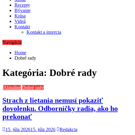
Recepty
Bývanie
Krása
Videá
Kontakt
Kontakt a inzercia
Navigácia
Home
Dobré rady
Kategória:
Dobré rady
Aktuálne
Dobré rady
Strach z lietania nemusí pokaziť
dovolenku. Odborníčky radia, ako ho
prekonať
15. júla 2026
15. júla 2026
Redakcia