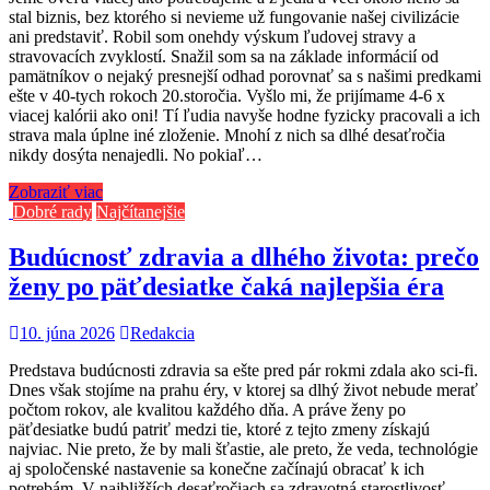
stal biznis, bez ktorého si nevieme už fungovanie našej civilizácie
ani predstaviť. Robil som onehdy výskum ľudovej stravy a
stravovacích zvyklostí. Snažil som sa na základe informácií od
pamätníkov o nejaký presnejší odhad porovnať sa s našimi predkami
ešte v 40-tych rokoch 20.storočia. Vyšlo mi, že prijímame 4-6 x
viacej kalórii ako oni! Tí ľudia navyše hodne fyzicky pracovali a ich
strava mala úplne iné zloženie. Mnohí z nich sa dlhé desaťročia
nikdy dosýta nenajedli. No pokiaľ…
Zobraziť viac
Dobré rady
Najčítanejšie
Budúcnosť zdravia a dlhého života: prečo
ženy po päťdesiatke čaká najlepšia éra
10. júna 2026
Redakcia
Predstava budúcnosti zdravia sa ešte pred pár rokmi zdala ako sci‑fi.
Dnes však stojíme na prahu éry, v ktorej sa dlhý život nebude merať
počtom rokov, ale kvalitou každého dňa. A práve ženy po
päťdesiatke budú patriť medzi tie, ktoré z tejto zmeny získajú
najviac. Nie preto, že by mali šťastie, ale preto, že veda, technológie
aj spoločenské nastavenie sa konečne začínajú obracať k ich
potrebám. V najbližších desaťročiach sa zdravotná starostlivosť