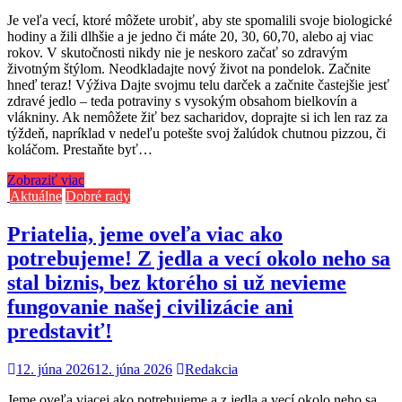
Je veľa vecí, ktoré môžete urobiť, aby ste spomalili svoje biologické
hodiny a žili dlhšie a je jedno či máte 20, 30, 60,70, alebo aj viac
rokov. V skutočnosti nikdy nie je neskoro začať so zdravým
životným štýlom. Neodkladajte nový život na pondelok. Začnite
hneď teraz! Výživa Dajte svojmu telu darček a začnite častejšie jesť
zdravé jedlo – teda potraviny s vysokým obsahom bielkovín a
vlákniny. Ak nemôžete žiť bez sacharidov, doprajte si ich len raz za
týždeň, napríklad v nedeľu potešte svoj žalúdok chutnou pizzou, či
koláčom. Prestaňte byť…
Zobraziť viac
Aktuálne
Dobré rady
Priatelia, jeme oveľa viac ako
potrebujeme! Z jedla a vecí okolo neho sa
stal biznis, bez ktorého si už nevieme
fungovanie našej civilizácie ani
predstaviť!
12. júna 2026
12. júna 2026
Redakcia
Jeme oveľa viacej ako potrebujeme a z jedla a vecí okolo neho sa