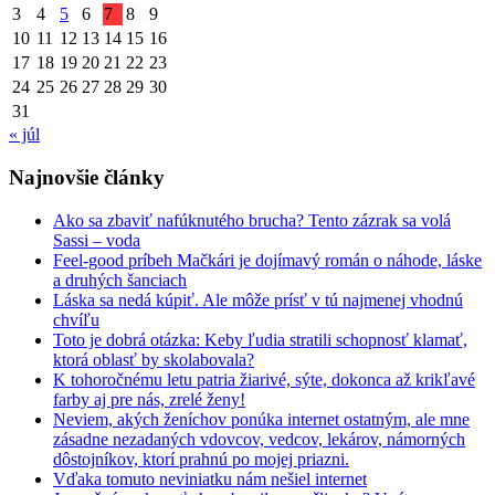
3
4
5
6
7
8
9
10
11
12
13
14
15
16
17
18
19
20
21
22
23
24
25
26
27
28
29
30
31
« júl
Najnovšie články
Ako sa zbaviť nafúknutého brucha? Tento zázrak sa volá
Sassi – voda
Feel-good príbeh Mačkári je dojímavý román o náhode, láske
a druhých šanciach
Láska sa nedá kúpiť. Ale môže prísť v tú najmenej vhodnú
chvíľu
Toto je dobrá otázka: Keby ľudia stratili schopnosť klamať,
ktorá oblasť by skolabovala?
K tohoročnému letu patria žiarivé, sýte, dokonca až krikľavé
farby aj pre nás, zrelé ženy!
Neviem, akých ženíchov ponúka internet ostatným, ale mne
zásadne nezadaných vdovcov, vedcov, lekárov, námorných
dôstojníkov, ktorí prahnú po mojej priazni.
Vďaka tomuto neviniatku nám nešiel internet