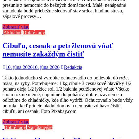
presunie z nemocníc do bežných domácností. Malé, nenápadné
zariadenia budú priebežne sledovať stav srdca, hladinu stresu,
zápalové procesy…
Zobraziť viac
Aktuálne
Dobré rady
Cibuľu, cesnak a petržlenovú vňať
nemusíte zakaždým čistiť
10. júna 2026
10. júna 2026
Redakcia
Takto jednoducho si vyrobíte ochucovadlo do polievok, do ryže,
mäsa, na ryby. Potrebujeme: 1 kg cibule 3 cesnakové hlavičky 1/2
pohára oleja 1/2 lyžice soli 1/2 balenia petržlenovej vňate Všetko
spolu rozmixujeme, naplníme do pohárov, dobre uzavrieme a
odložíme do chladničky, kde dlho vydrží. Ochucovadlo bude vždy
po ruke, keď prídete hladní domov a nemusíte zdĺhavo čistiť
cibuľu, ani cesnak. Foto Pixabay.com
Zobraziť viac
Dobré rady
Najčítanejšie