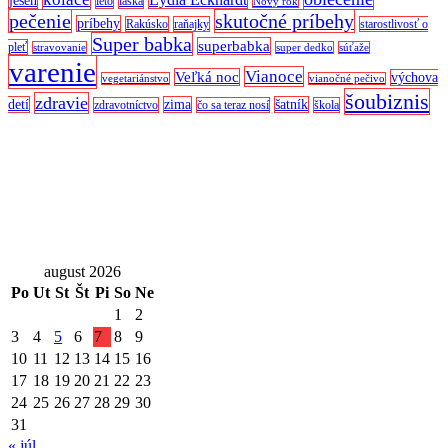
jeseň
leto
láska
Nový rok
pečenie
skutočné príbehy
príbehy
Rakúsko
raňajky
starostlivosť o
Super babka
superbabka
pleť
stravovanie
super dedko
súťaže
varenie
Vianoce
Veľká noc
výchova
vegetariánstvo
vianočné pečivo
šoubiznis
zdravie
detí
zima
šatník
zdravotníctvo
čo sa teraz nosí
škola
august 2026
Po
Ut
St
Št
Pi
So
Ne
1
2
3
4
5
6
7
8
9
10
11
12
13
14
15
16
17
18
19
20
21
22
23
24
25
26
27
28
29
30
31
« júl