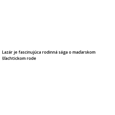
Lazár je fascinujúca rodinná sága o maďarskom
šľachtickom rode