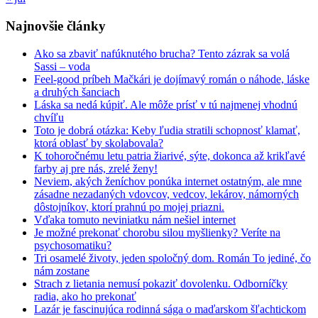
Najnovšie články
Ako sa zbaviť nafúknutého brucha? Tento zázrak sa volá
Sassi – voda
Feel-good príbeh Mačkári je dojímavý román o náhode, láske
a druhých šanciach
Láska sa nedá kúpiť. Ale môže prísť v tú najmenej vhodnú
chvíľu
Toto je dobrá otázka: Keby ľudia stratili schopnosť klamať,
ktorá oblasť by skolabovala?
K tohoročnému letu patria žiarivé, sýte, dokonca až krikľavé
farby aj pre nás, zrelé ženy!
Neviem, akých ženíchov ponúka internet ostatným, ale mne
zásadne nezadaných vdovcov, vedcov, lekárov, námorných
dôstojníkov, ktorí prahnú po mojej priazni.
Vďaka tomuto neviniatku nám nešiel internet
Je možné prekonať chorobu silou myšlienky? Veríte na
psychosomatiku?
Tri osamelé životy, jeden spoločný dom. Román To jediné, čo
nám zostane
Strach z lietania nemusí pokaziť dovolenku. Odborníčky
radia, ako ho prekonať
Lazár je fascinujúca rodinná sága o maďarskom šľachtickom