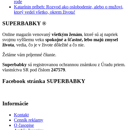
rode
Katarínin príbeh: Rozvod ako oslobodenie, alebo o mužovi,
ktorý vedel všetko, okrem života!
SUPERBABKY ®
Online magazín venovaný
všetkým ženám
, ktoré sú aj napriek
svojmu vyššiemu veku
spokojné a šťastné, lebo majú zmysel
života
, vedia, čo je v živote dôležité a čo nie.
Želáme vám príjemné čítanie.
Superbabky
sú registrovanou ochrannou známkou z Úradu priem.
vlastníctva SR pod číslom
247579
.
Facebook stránka SUPERBABKY
Informácie
Kontakt
Cenník reklamy
O časopise