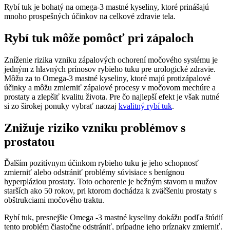
Rybí tuk je bohatý na omega-3 mastné kyseliny, ktoré prinášajú
mnoho prospešných účinkov na celkové zdravie tela.
Rybí tuk môže pomôcť pri zápaloch
Zníženie rizika vzniku zápalových ochorení močového systému je
jedným z hlavných prínosov rybieho tuku pre urologické zdravie.
Môžu za to Omega-3 mastné kyseliny, ktoré majú protizápalové
účinky a môžu zmierniť zápalové procesy v močovom mechúre a
prostaty a zlepšiť kvalitu života. Pre čo najlepší efekt je však nutné
si zo širokej ponuky vybrať naozaj
kvalitný rybí tuk
.
Znižuje riziko vzniku problémov s
prostatou
Ďalším pozitívnym účinkom rybieho tuku je jeho schopnosť
zmierniť alebo odstrániť problémy súvisiace s benígnou
hyperpláziou prostaty. Toto ochorenie je bežným stavom u mužov
starších ako 50 rokov, pri ktorom dochádza k zväčšeniu prostaty s
obštrukciami močového traktu.
Rybí tuk, presnejšie Omega -3 mastné kyseliny dokážu podľa štúdií
tento problém čiastočne odstrániť, prípadne jeho príznaky zmierniť.