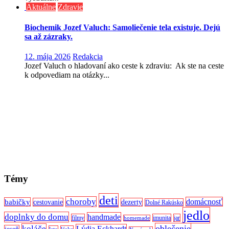
Aktuálne
Zdravie
Biochemik Jozef Valuch: Samoliečenie tela existuje. Dejú
sa až zázraky.
12. mája 2026
Redakcia
Jozef Valuch o hladovaní ako ceste k zdraviu: Ak ste na ceste
k odpovediam na otázky...
Témy
deti
choroby
domácnosť
babičky
cestovanie
dezerty
Dolné Rakúsko
jedlo
doplnky do domu
handmade
filmy
imunita
jar
homemade
oblečenie
koláče
Lýdia Eckhardt