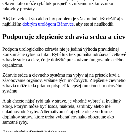
Okrem toho môže rybí tuk prispieť k zníženiu riziku vzniku
rakoviny prostaty.
Akýkoľvek takýto alebo iný problém je však nutné tiež riešiť aj s
najbližším
dobrým urológom Bánovce
, aby ste si neuškodili.
Podporuje zlepšenie zdravia srdca a ciev
Podpora urologického zdravia nie je jediná výhoda pravidelnej
konzumácie rybieho tuku. Rybí tuk tiež pomáha udržiavať celkové
zdravie srdca a ciev, čo je dôležité pre správne fungovanie celého
organizmu.
Zdravie srdca a cievneho systému má vplyv aj na prietok krvi a
zásobovanie orgánov, vrátane tých močových. Zlepšenie cievneho
zdravia môže teda priamo prispieť k lepšej funkčnosti močového
systému.
A ak chcete nájsť rybí tuk v strave, je vhodné vybrať si kvalitný
zdroj, ktorým môže byť losos, makrela, sardinky alebo iné
chladnovodné ryby. Alternatívou sú aj rybie oleje vo forme
doplnkov stravy, ktoré treba vyberať rovnako obozretne ako
samotné ryby.