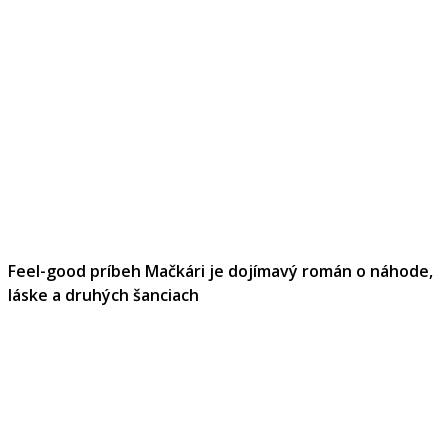
Feel-good príbeh Mačkári je dojímavý román o náhode,
láske a druhých šanciach