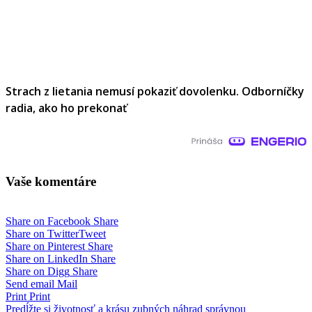
Strach z lietania nemusí pokaziť dovolenku. Odborníčky
radia, ako ho prekonať
Vaše komentáre
Share on Facebook
Share
Share on Twitter
Tweet
Share on Pinterest
Share
Share on LinkedIn
Share
Share on Digg
Share
Send email
Mail
Print
Print
Navigácia
Predĺžte si životnosť a krásu zubných náhrad správnou