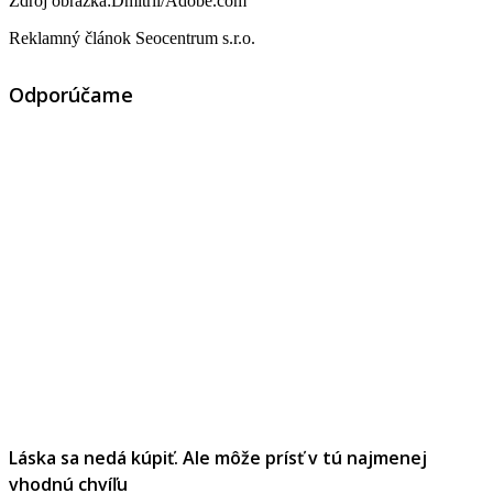
Zdroj obrázka:Dmitrii/Adobe.com
Reklamný článok Seocentrum s.r.o.
Odporúčame
Láska sa nedá kúpiť. Ale môže prísť v tú najmenej
vhodnú chvíľu