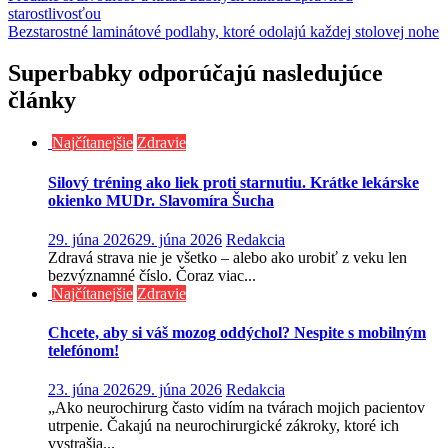
starostlivosťou
v
Bezstarostné laminátové podlahy, ktoré odolajú každej stolovej nohe
článku
Superbabky odporúčajú nasledujúce
články
Najčítanejšie
Zdravie
Silový tréning ako liek proti starnutiu. Krátke lekárske
okienko MUDr. Slavomíra Šucha
29. júna 2026
29. júna 2026
Redakcia
Zdravá strava nie je všetko – alebo ako urobiť z veku len
bezvýznamné číslo. Čoraz viac...
Najčítanejšie
Zdravie
Chcete, aby si váš mozog oddýchol? Nespite s mobilným
telefónom!
23. júna 2026
29. júna 2026
Redakcia
„Ako neurochirurg často vidím na tvárach mojich pacientov
utrpenie. Čakajú na neurochirurgické zákroky, ktoré ich
vystrašia...