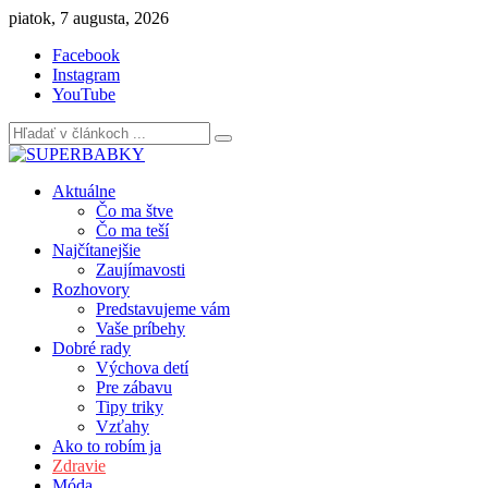
Skip
piatok, 7 augusta, 2026
to
Facebook
content
Instagram
YouTube
Aktuálne
Čo ma štve
Čo ma teší
Najčítanejšie
Zaujímavosti
Rozhovory
Predstavujeme vám
Vaše príbehy
Dobré rady
Výchova detí
Pre zábavu
Tipy triky
Vzťahy
Ako to robím ja
Zdravie
Móda