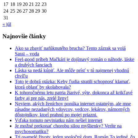
17
18
19
20
21
22
23
24
25
26
27
28
29
30
31
« júl
Najnovšie články
Ako sa zbaviť nafúknutého brucha? Tento zázrak sa volá
Sassi – voda
Feel-good príbeh Mačkári je dojímavý román o náhode, láske
a druhých šanciach
Láska sa nedá kúpiť. Ale môže prísť v tú najmenej vhodnú
chvíľu
Toto je dobrá otázka: Keby ľudia stratili schopnosť klamať,
ktorá oblasť by skolabovala?
K tohoročnému letu patria žiarivé, sýte, dokonca až krikľavé
farby aj pre nás, zrelé ženy!
Neviem, akých ženíchov ponúka internet ostatným, ale mne
zásadne nezadaných vdovcov, vedcov, lekárov, námorných
dôstojníkov, ktorí prahnú po mojej priazni.
Vďaka tomuto neviniatku nám nešiel internet
Je možné prekonať chorobu silou myšlienky? Veríte na
psychosomatiku?
Tri osamelé životy, jeden spoločný dom. Román To jediné, čo