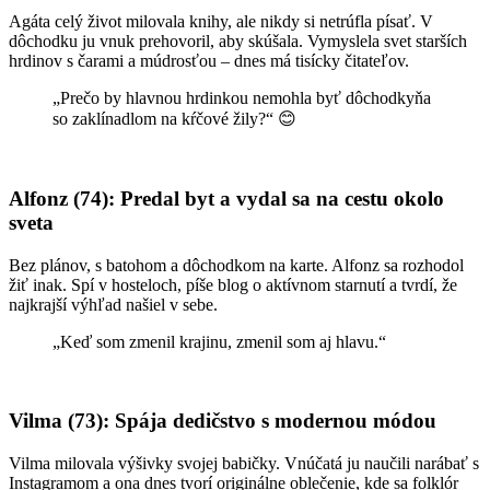
Agáta celý život milovala knihy, ale nikdy si netrúfla písať. V
dôchodku ju vnuk prehovoril, aby skúšala. Vymyslela svet starších
hrdinov s čarami a múdrosťou – dnes má tisícky čitateľov.
„Prečo by hlavnou hrdinkou nemohla byť dôchodkyňa
so zaklínadlom na kŕčové žily?“ 😊
Alfonz (74): Predal byt a vydal sa na cestu okolo
sveta
Bez plánov, s batohom a dôchodkom na karte. Alfonz sa rozhodol
žiť inak. Spí v hosteloch, píše blog o aktívnom starnutí a tvrdí, že
najkrajší výhľad našiel v sebe.
„Keď som zmenil krajinu, zmenil som aj hlavu.“
Vilma (73): Spája dedičstvo s modernou módou
Vilma milovala výšivky svojej babičky. Vnúčatá ju naučili narábať s
Instagramom a ona dnes tvorí originálne oblečenie, kde sa folklór