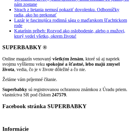
nám zostane
Strach z lietania nemusí pokaziť dovolenku. Odborníčky
radia, ako ho prekonať
Lazár je fascinujúca rodinná sága o maďarskom šľachtickom
rode
Katarínin príbeh: Rozvod ako oslobodenie, alebo o mužovi,
ktorý vedel všetko, okrem života!
SUPERBABKY ®
Online magazín venovaný
všetkým ženám
, ktoré sú aj napriek
svojmu vyššiemu veku
spokojné a šťastné, lebo majú zmysel
života
, vedia, čo je v živote dôležité a čo nie.
Želáme vám príjemné čítanie.
Superbabky
sú registrovanou ochrannou známkou z Úradu priem.
vlastníctva SR pod číslom
247579
.
Facebook stránka SUPERBABKY
Informácie