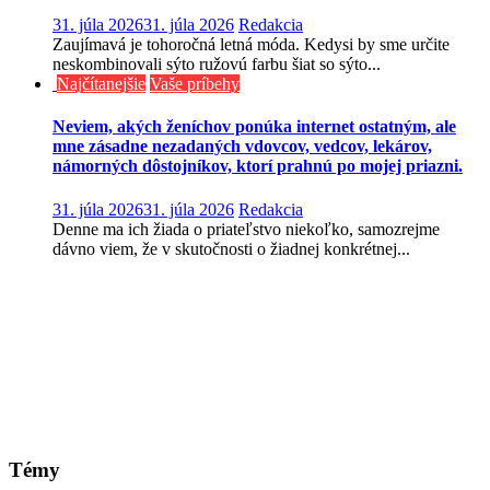
31. júla 2026
31. júla 2026
Redakcia
Zaujímavá je tohoročná letná móda. Kedysi by sme určite
neskombinovali sýto ružovú farbu šiat so sýto...
Najčítanejšie
Vaše príbehy
Neviem, akých ženíchov ponúka internet ostatným, ale
mne zásadne nezadaných vdovcov, vedcov, lekárov,
námorných dôstojníkov, ktorí prahnú po mojej priazni.
31. júla 2026
31. júla 2026
Redakcia
Denne ma ich žiada o priateľstvo niekoľko, samozrejme
dávno viem, že v skutočnosti o žiadnej konkrétnej...
Témy