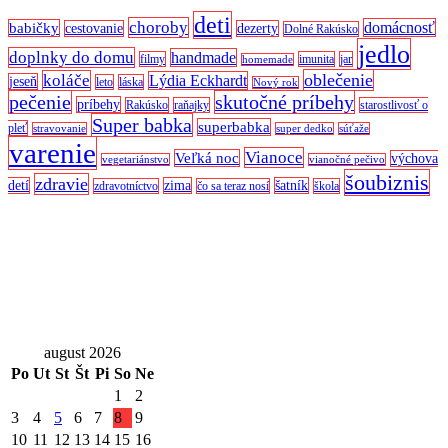
deti
choroby
domácnosť
babičky
cestovanie
dezerty
Dolné Rakúsko
jedlo
doplnky do domu
handmade
filmy
imunita
jar
homemade
oblečenie
koláče
Lýdia Eckhardt
jeseň
leto
láska
Nový rok
pečenie
skutočné príbehy
príbehy
Rakúsko
raňajky
starostlivosť o
Super babka
superbabka
pleť
stravovanie
super dedko
súťaže
varenie
Vianoce
Veľká noc
výchova
vegetariánstvo
vianočné pečivo
šoubiznis
zdravie
detí
zima
šatník
zdravotníctvo
čo sa teraz nosí
škola
august 2026
Po
Ut
St
Št
Pi
So
Ne
1
2
3
4
5
6
7
8
9
10
11
12
13
14
15
16