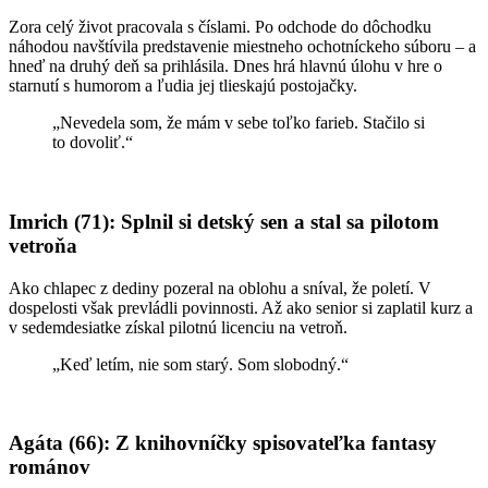
Zora celý život pracovala s číslami. Po odchode do dôchodku
náhodou navštívila predstavenie miestneho ochotníckeho súboru – a
hneď na druhý deň sa prihlásila. Dnes hrá hlavnú úlohu v hre o
starnutí s humorom a ľudia jej tlieskajú postojačky.
„Nevedela som, že mám v sebe toľko farieb. Stačilo si
to dovoliť.“
Imrich (71): Splnil si detský sen a stal sa pilotom
vetroňa
Ako chlapec z dediny pozeral na oblohu a sníval, že poletí. V
dospelosti však prevládli povinnosti. Až ako senior si zaplatil kurz a
v sedemdesiatke získal pilotnú licenciu na vetroň.
„Keď letím, nie som starý. Som slobodný.“
Agáta (66): Z knihovníčky spisovateľka fantasy
románov