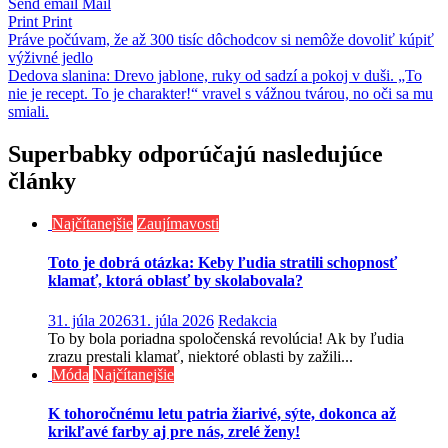
Send email
Mail
Print
Print
Navigácia
Práve počúvam, že až 300 tisíc dôchodcov si nemôže dovoliť kúpiť
výživné jedlo
v
Dedova slanina: Drevo jablone, ruky od sadzí a pokoj v duši. „To
článku
nie je recept. To je charakter!“ vravel s vážnou tvárou, no oči sa mu
smiali.
Superbabky odporúčajú nasledujúce
články
Najčítanejšie
Zaujímavosti
Toto je dobrá otázka: Keby ľudia stratili schopnosť
klamať, ktorá oblasť by skolabovala?
31. júla 2026
31. júla 2026
Redakcia
To by bola poriadna spoločenská revolúcia! Ak by ľudia
zrazu prestali klamať, niektoré oblasti by zažili...
Móda
Najčítanejšie
K tohoročnému letu patria žiarivé, sýte, dokonca až
krikľavé farby aj pre nás, zrelé ženy!