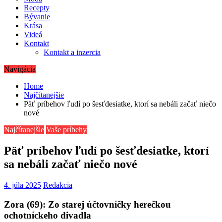
Recepty
Bývanie
Krása
Videá
Kontakt
Kontakt a inzercia
Navigácia
Home
Najčítanejšie
Päť príbehov ľudí po šesťdesiatke, ktorí sa nebáli začať niečo
nové
Najčítanejšie
Vaše príbehy
Päť príbehov ľudí po šesťdesiatke, ktorí
sa nebáli začať niečo nové
4. júla 2025
Redakcia
Zora (69): Zo starej účtovníčky herečkou
ochotníckeho divadla