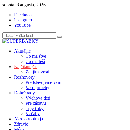
Skip
sobota, 8 augusta, 2026
to
Facebook
content
Instagram
YouTube
Aktuálne
Čo ma štve
Čo ma teší
Najčítanejšie
Zaujímavosti
Rozhovory
Predstavujeme vám
Vaše príbehy
Dobré rady
Výchova detí
Pre zábavu
Tipy triky
Vzťahy
Ako to robím ja
Zdravie
Móda