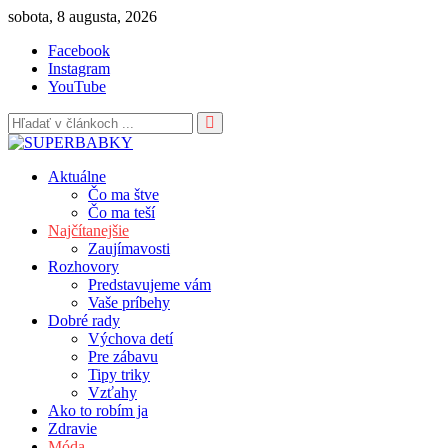
Skip
sobota, 8 augusta, 2026
to
Facebook
content
Instagram
YouTube
Aktuálne
Čo ma štve
Čo ma teší
Najčítanejšie
Zaujímavosti
Rozhovory
Predstavujeme vám
Vaše príbehy
Dobré rady
Výchova detí
Pre zábavu
Tipy triky
Vzťahy
Ako to robím ja
Zdravie
Móda