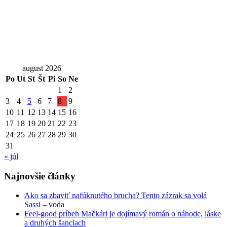
august 2026
Po
Ut
St
Št
Pi
So
Ne
1
2
3
4
5
6
7
8
9
10
11
12
13
14
15
16
17
18
19
20
21
22
23
24
25
26
27
28
29
30
31
« júl
Najnovšie články
Ako sa zbaviť nafúknutého brucha? Tento zázrak sa volá
Sassi – voda
Feel-good príbeh Mačkári je dojímavý román o náhode, láske
a druhých šanciach