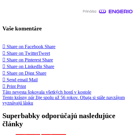
Vaše komentáre
Share on Facebook
Share
Share on Twitter
Tweet
Share on Pinterest
Share
Share on LinkedIn
Share
Share on Digg
Share
Send email
Mail
Print
Print
Navigácia
Táto nevesta šokovala všetkých hostí v kostole
Tento krásny pár žije spolu už 56 rokov. Obaja si stále navzájom
v
vyznávajú lásku
článku
Superbabky odporúčajú nasledujúce
články