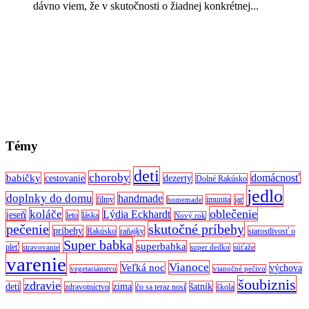
dávno viem, že v skutočnosti o žiadnej konkrétnej...
Témy
deti
choroby
domácnosť
babičky
cestovanie
dezerty
Dolné Rakúsko
jedlo
doplnky do domu
handmade
filmy
imunita
jar
homemade
oblečenie
koláče
Lýdia Eckhardt
jeseň
leto
láska
Nový rok
pečenie
skutočné príbehy
príbehy
Rakúsko
raňajky
starostlivosť o
Super babka
superbabka
pleť
stravovanie
super dedko
súťaže
varenie
Vianoce
Veľká noc
výchova
vegetariánstvo
vianočné pečivo
šoubiznis
zdravie
detí
zima
šatník
zdravotníctvo
čo sa teraz nosí
škola