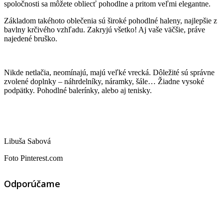
spoločnosti sa môžete obliecť pohodlne a pritom veľmi elegantne.
Základom takéhoto oblečenia sú široké pohodlné haleny, najlepšie z
bavlny krčivého vzhľadu. Zakryjú všetko! Aj vaše väčšie, práve
najedené bruško.
Nikde netlačia, neomínajú, majú veľké vrecká. Dôležité sú správne
zvolené doplnky – náhrdelníky, náramky, šále… Žiadne vysoké
podpätky. Pohodlné balerínky, alebo aj tenisky.
Libuša Sabová
Foto Pinterest.com
Odporúčame