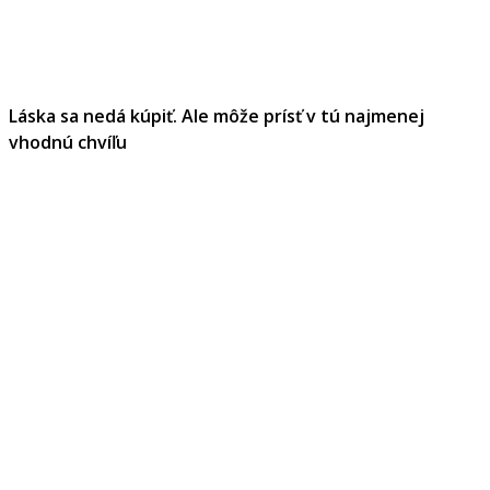
Láska sa nedá kúpiť. Ale môže prísť v tú najmenej
vhodnú chvíľu