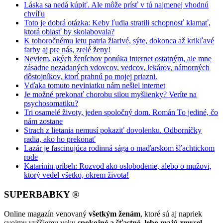
Láska sa nedá kúpiť. Ale môže prísť v tú najmenej vhodnú
chvíľu
Toto je dobrá otázka: Keby ľudia stratili schopnosť klamať,
ktorá oblasť by skolabovala?
K tohoročnému letu patria žiarivé, sýte, dokonca až krikľavé
farby aj pre nás, zrelé ženy!
Neviem, akých ženíchov ponúka internet ostatným, ale mne
zásadne nezadaných vdovcov, vedcov, lekárov, námorných
dôstojníkov, ktorí prahnú po mojej priazni.
Vďaka tomuto neviniatku nám nešiel internet
Je možné prekonať chorobu silou myšlienky? Veríte na
psychosomatiku?
Tri osamelé životy, jeden spoločný dom. Román To jediné, čo
nám zostane
Strach z lietania nemusí pokaziť dovolenku. Odborníčky
radia, ako ho prekonať
Lazár je fascinujúca rodinná sága o maďarskom šľachtickom
rode
Katarínin príbeh: Rozvod ako oslobodenie, alebo o mužovi,
ktorý vedel všetko, okrem života!
SUPERBABKY ®
Online magazín venovaný
všetkým ženám
, ktoré sú aj napriek
svojmu vyššiemu veku
spokojné a šťastné, lebo majú zmysel