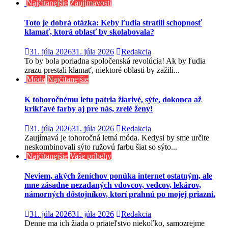
Najčítanejšie
Zaujímavosti
Toto je dobrá otázka: Keby ľudia stratili schopnosť
klamať, ktorá oblasť by skolabovala?
31. júla 2026
31. júla 2026
Redakcia
To by bola poriadna spoločenská revolúcia! Ak by ľudia
zrazu prestali klamať, niektoré oblasti by zažili...
Móda
Najčítanejšie
K tohoročnému letu patria žiarivé, sýte, dokonca až
krikľavé farby aj pre nás, zrelé ženy!
31. júla 2026
31. júla 2026
Redakcia
Zaujímavá je tohoročná letná móda. Kedysi by sme určite
neskombinovali sýto ružovú farbu šiat so sýto...
Najčítanejšie
Vaše príbehy
Neviem, akých ženíchov ponúka internet ostatným, ale
mne zásadne nezadaných vdovcov, vedcov, lekárov,
námorných dôstojníkov, ktorí prahnú po mojej priazni.
31. júla 2026
31. júla 2026
Redakcia
Denne ma ich žiada o priateľstvo niekoľko, samozrejme