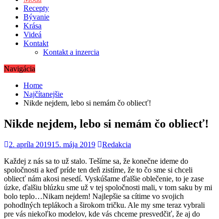
Recepty
Bývanie
Krása
Videá
Kontakt
Kontakt a inzercia
Navigácia
Home
Najčítanejšie
Nikde nejdem, lebo si nemám čo obliecť!
Nikde nejdem, lebo si nemám čo obliecť!
2. apríla 2019
15. mája 2019
Redakcia
Každej z nás sa to už stalo. Tešíme sa, že konečne ideme do
spoločnosti a keď príde ten deň zistíme, že to čo sme si chceli
obliecť nám akosi nesedí. Vyskúšame ďalšie oblečenie, to je zase
úzke, ďalšiu blúzku sme už v tej spoločnosti mali, v tom saku by mi
bolo teplo…Nikam nejdem! Najlepšie sa cítime vo svojich
pohodlných teplákoch a širokom tričku. Ale my sme teraz vybrali
pre vás niekoľko modelov, kde vás chceme presvedčiť, že aj do