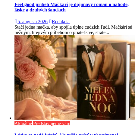
Feel-good príbeh Mačkári je dojímavý román o náhode,
láske a druhých šanciach
5. augusta 2026
Redakcia
Stačí jedna mačka, aby spojila úplne cudzích ľudí. Mačkári sú
nežným, hrejivým príbehom o priateľstve, strate...
Aktuálne
Predstavujeme vám