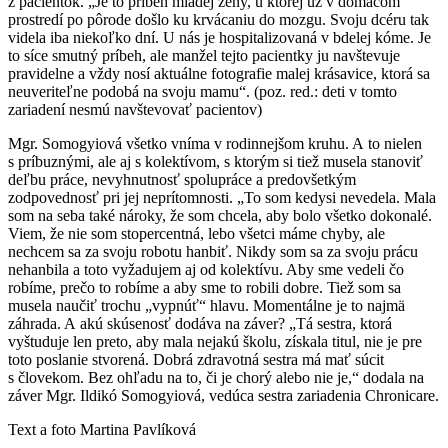
z pacientok. „Je to príbeh mladej ženy, u ktorej už v domácom
prostredí po pôrode došlo ku krvácaniu do mozgu. Svoju dcéru tak
videla iba niekoľko dní. U nás je hospitalizovaná v bdelej kóme. Je
to síce smutný príbeh, ale manžel tejto pacientky ju navštevuje
pravidelne a vždy nosí aktuálne fotografie malej krásavice, ktorá sa
neuveriteľne podobá na svoju mamu“. (poz. red.: deti v tomto
zariadení nesmú navštevovať pacientov)
Mgr. Somogyiová všetko vníma v rodinnejšom kruhu. A to nielen
s príbuznými, ale aj s kolektívom, s ktorým si tiež musela stanoviť
deľbu práce, nevyhnutnosť spolupráce a predovšetkým
zodpovednosť pri jej neprítomnosti. „To som kedysi nevedela. Mala
som na seba také nároky, že som chcela, aby bolo všetko dokonalé.
Viem, že nie som stopercentná, lebo všetci máme chyby, ale
nechcem sa za svoju robotu hanbiť. Nikdy som sa za svoju prácu
nehanbila a toto vyžadujem aj od kolektívu. Aby sme vedeli čo
robíme, prečo to robíme a aby sme to robili dobre. Tiež som sa
musela naučiť trochu „vypnúť“ hlavu. Momentálne je to najmä
záhrada. A akú skúsenosť dodáva na záver? „Tá sestra, ktorá
vyštuduje len preto, aby mala nejakú školu, získala titul, nie je pre
toto poslanie stvorená. Dobrá zdravotná sestra má mať súcit
s človekom. Bez ohľadu na to, či je chorý alebo nie je,“ dodala na
záver Mgr. Ildikó Somogyiová, vedúca sestra zariadenia Chronicare.
Text a foto Martina Pavlíková