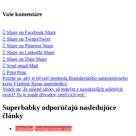
Vaše komentáre
Share on Facebook
Share
Share on Twitter
Tweet
Share on Pinterest
Share
Share on LinkedIn
Share
Share on Digg
Share
Send email
Mail
Print
Print
Navigácia
Pozrite sa, aký je bývalý predseda Bratislavského samosprávneho
kraja Vladimír Bajan superdedko!
v
Vedeli ste, že sušené slivky sú jedným z najzdravších sušených
článku
ovocí? Tu je zopár dôvodov, prečo ich jesť:
Superbabky odporúčajú nasledujúce
články
Aktuálne
Predstavujeme vám