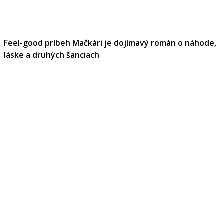
Feel-good príbeh Mačkári je dojímavý román o náhode,
láske a druhých šanciach