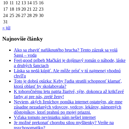
10
11
12
13
14
15
16
17
18
19
20
21
22
23
24
25
26
27
28
29
30
31
« júl
Najnovšie články
Ako sa zbaviť nafúknutého brucha? Tento zázrak sa volá
Sassi – voda
Feel-good príbeh Mačkári je dojímavý román o náhode, láske
a druhých šanciach
Láska sa nedá kúpiť. Ale môže prísť v tú najmenej vhodnú
chvíľu
Toto je dobrá otázka: Keby ľudia stratili schopnosť klamať,
ktorá oblasť by skolabovala?
K tohoročnému letu patria žiarivé, sýte, dokonca až krikľavé
farby aj pre nás, zrelé ženy!
Neviem, akých ženíchov ponúka internet ostatným, ale mne
zásadne nezadaných vdovcov, vedcov, lekárov, námorných
dôstojníkov, ktorí prahnú po mojej priazni.
Vďaka tomuto neviniatku nám nešiel internet
Je možné prekonať chorobu silou myšlienky? Veríte na
psychosomatiku?