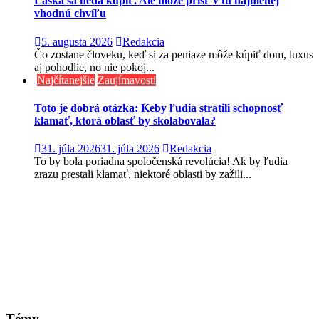
Láska sa nedá kúpiť. Ale môže prísť v tú najmenej
vhodnú chvíľu
5. augusta 2026
Redakcia
Čo zostane človeku, keď si za peniaze môže kúpiť dom, luxus
aj pohodlie, no nie pokoj...
Najčítanejšie
Zaujímavosti
Toto je dobrá otázka: Keby ľudia stratili schopnosť
klamať, ktorá oblasť by skolabovala?
31. júla 2026
31. júla 2026
Redakcia
To by bola poriadna spoločenská revolúcia! Ak by ľudia
zrazu prestali klamať, niektoré oblasti by zažili...
Témy