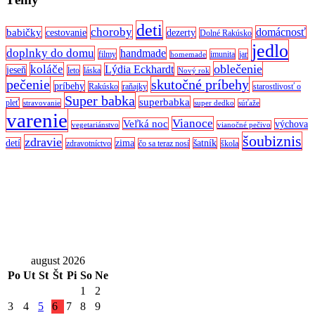
deti
choroby
domácnosť
babičky
cestovanie
dezerty
Dolné Rakúsko
jedlo
doplnky do domu
handmade
filmy
imunita
jar
homemade
oblečenie
koláče
Lýdia Eckhardt
jeseň
leto
láska
Nový rok
pečenie
skutočné príbehy
príbehy
Rakúsko
raňajky
starostlivosť o
Super babka
superbabka
pleť
stravovanie
super dedko
súťaže
varenie
Vianoce
Veľká noc
výchova
vegetariánstvo
vianočné pečivo
šoubiznis
zdravie
detí
zima
šatník
zdravotníctvo
čo sa teraz nosí
škola
august 2026
Po
Ut
St
Št
Pi
So
Ne
1
2
3
4
5
6
7
8
9