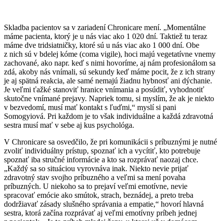
Skladba pacientov sa v zariadení Chronicare mení. „Momentálne
máme pacienta, ktorý je u nás viac ako 1 020 dní. Taktiež tu teraz
máme dve tridsiatničky, ktoré sú u nás viac ako 1 000 dní. Obe
z nich sú v bdelej kóme (coma vigile), hoci majú vegetatívne vnemy
zachované, ako napr. keď s nimi hovoríme, aj nám profesionálom sa
zdá, akoby nás vnímali, sú sekundy keď máme pocit, že z ich strany
je aj spätná reakcia, ale samé nemajú žiadnu hybnosť ani dýchanie.
Je veľmi ťažké stanoviť hranice vnímania a posúdiť, vyhodnotiť
skutočne vnímané prejavy. Napriek tomu, si myslím, že ak je niekto
v bezvedomí, musí mať kontakt s ľuďmi,“ myslí si pani
Somogyiová. Pri každom je to však individuálne a každá zdravotná
sestra musí mať v sebe aj kus psychológa.
V Chronicare sa osvedčilo, že pri komunikácii s príbuznými je nutné
zvoliť individuálny prístup, spoznať ich a vycítiť, kto potrebuje
spoznať iba stručné informácie a kto sa rozprávať naozaj chce.
„Každý sa so situáciou vyrovnáva inak. Niekto nevie prijať
zdravotný stav svojho príbuzného a veľmi sa mení povaha
príbuzných. U niekoho sa to prejaví veľmi emotívne, nevie
spracovať emócie ako smútok, strach, beznádej, a preto treba
dodržiavať zásady slušného správania a empatie,“ hovorí hlavná
sestra, ktorá začína rozprávať aj veľmi emotívny príbeh jednej