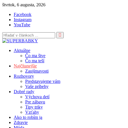
Skip
štvrtok, 6 augusta, 2026
to
Facebook
content
Instagram
YouTube
Aktuálne
Čo ma štve
Čo ma teší
Najčítanejšie
Zaujímavosti
Rozhovory
Predstavujeme vám
Vaše príbehy
Dobré rady
Výchova detí
Pre zábavu
Tipy triky
Vzťahy
Ako to robím ja
Zdravie
Móda