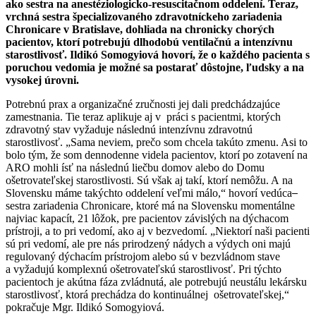
ako sestra na anestéziologicko-resuscitačnom oddelení. Teraz,
vrchná sestra špecializovaného zdravotníckeho zariadenia
Chronicare v Bratislave, dohliada na chronicky chorých
pacientov, ktorí potrebujú dlhodobú ventilačnú a intenzívnu
starostlivosť. Ildikó Somogyiová hovorí, že o každého pacienta s
poruchou vedomia je možné sa postarať dôstojne, ľudsky a na
vysokej úrovni.
Potrebnú prax a organizačné zručnosti jej dali predchádzajúce
zamestnania. Tie teraz aplikuje aj v práci s pacientmi, ktorých
zdravotný stav vyžaduje následnú intenzívnu zdravotnú
starostlivosť. „Sama neviem, prečo som chcela takúto zmenu. Asi to
bolo tým, že som dennodenne videla pacientov, ktorí po zotavení na
ARO mohli ísť na následnú liečbu domov alebo do Domu
ošetrovateľskej starostlivosti. Sú však aj takí, ktorí nemôžu. A na
Slovensku máme takýchto oddelení veľmi málo,“ hovorí vedúca
sestra zariadenia Chronicare, ktoré má na Slovensku momentálne
najviac kapacít, 21 lôžok, pre pacientov závislých na dýchacom
prístroji, a to pri vedomí, ako aj v bezvedomí. „Niektorí naši pacienti
sú pri vedomí, ale pre nás prirodzený nádych a výdych oni majú
regulovaný dýchacím prístrojom alebo sú v bezvládnom stave
a vyžadujú komplexnú ošetrovateľskú starostlivosť. Pri týchto
pacientoch je akútna fáza zvládnutá, ale potrebujú neustálu lekársku
starostlivosť, ktorá prechádza do kontinuálnej ošetrovateľskej,“
pokračuje Mgr. Ildikó Somogyiová.