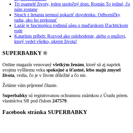
Tri osamelé životy, jeden spoločný dom. Román To jediné, čo
nám zostane
Strach z lietania nemusí pokaziť dovolenku. Odborníčky
radia, ako ho prekonať
Lazár je fascinujúca rodinná sága o maďarskom šľachtickom
rode
Katarínin príbeh: Rozvod ako oslobodenie, alebo o mužovi,
ktorý vedel všetko, okrem života!
SUPERBABKY ®
Online magazín venovaný
všetkým ženám
, ktoré sú aj napriek
svojmu vyššiemu veku
spokojné a šťastné, lebo majú zmysel
života
, vedia, čo je v živote dôležité a čo nie.
Želáme vám príjemné čítanie.
Superbabky
sú registrovanou ochrannou známkou z Úradu priem.
vlastníctva SR pod číslom
247579
.
Facebook stránka SUPERBABKY