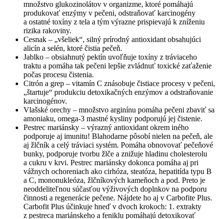
množstvo glukozinolátov v organizme, ktoré pomáhajú
produkovať enzýmy v pečeni, odstraňovať karcinogény
a ostatné toxíny z tela a tým výrazne prispievajú k zníženiu
rizika rakoviny.
Cesnak – „všeliek“, silný prírodný antioxidant obsahujúci
alicín a selén, ktoré čistia pečeň.
Jablko – obsiahnutý pektín uvoľňuje toxíny z tráviaceho
traktu a pomáha tak pečeni lepšie zvládnuť toxické zaťaženie
počas procesu čistenia.
Citrón a grep – vitamín C znásobuje čistiace procesy v pečeni,
„štartuje“ produkciu detoxikačných enzýmov a odstraňovanie
karcinogénov.
Vlašské orechy – množstvo arginínu pomáha pečeni zbaviť sa
amoniaku, omega-3 mastné kysliny podporujú jej čistenie.
Pestrec mariánsky – výrazný antioxidant okrem iného
podporuje aj imunitu! Blahodarne pôsobí nielen na pečeň, ale
aj žlčník a celý tráviaci systém. Pomáha obnovovať pečeňové
bunky, podporuje tvorbu žlče a znižuje hladinu cholesterolu
a cukru v krvi. Pestrec mariánsky dokonca pomáha aj pri
vážnych ochoreniach ako cirhóza, steatóza, hepatitída typu B
a C, mononukleóza, žlčníkových kameňoch a pod. Preto je
neoddeliteľnou súčasťou výživových doplnkov na podporu
činnosti a regenerácie pečene. Nájdete ho aj v Carbofite Plus.
Carbofit Plus účinkuje hneď v dvoch krokoch: 1. extrakty
z pestreca mariánskeho a feniklu pomáhajú detoxikovať