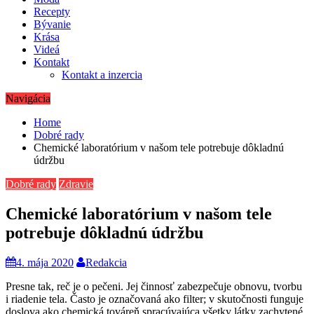
Recepty
Bývanie
Krása
Videá
Kontakt
Kontakt a inzercia
Navigácia
Home
Dobré rady
Chemické laboratórium v našom tele potrebuje dôkladnú
údržbu
Dobré rady
Zdravie
Chemické laboratórium v našom tele
potrebuje dôkladnú údržbu
4. mája 2020
Redakcia
Presne tak, reč je o pečeni. Jej činnosť zabezpečuje obnovu, tvorbu
i riadenie tela. Často je označovaná ako filter; v skutočnosti funguje
doslova ako chemická továreň spracúvajúca všetky látky zachytené