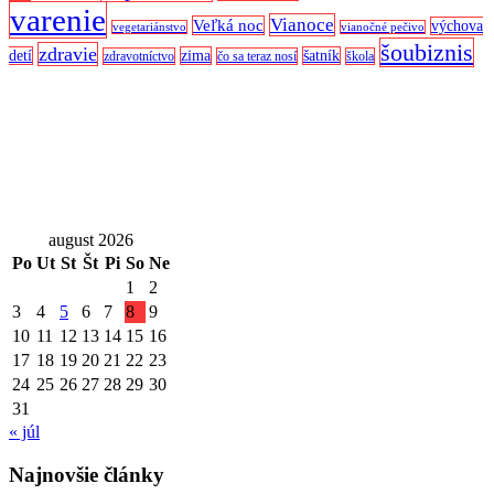
varenie
Vianoce
Veľká noc
výchova
vegetariánstvo
vianočné pečivo
šoubiznis
zdravie
detí
zima
šatník
zdravotníctvo
čo sa teraz nosí
škola
august 2026
Po
Ut
St
Št
Pi
So
Ne
1
2
3
4
5
6
7
8
9
10
11
12
13
14
15
16
17
18
19
20
21
22
23
24
25
26
27
28
29
30
31
« júl
Najnovšie články