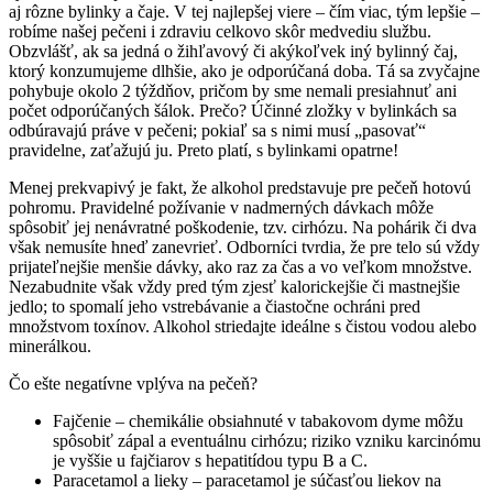
aj rôzne bylinky a čaje. V tej najlepšej viere – čím viac, tým lepšie –
robíme našej pečeni i zdraviu celkovo skôr medvediu službu.
Obzvlášť, ak sa jedná o žihľavový či akýkoľvek iný bylinný čaj,
ktorý konzumujeme dlhšie, ako je odporúčaná doba. Tá sa zvyčajne
pohybuje okolo 2 týždňov, pričom by sme nemali presiahnuť ani
počet odporúčaných šálok. Prečo? Účinné zložky v bylinkách sa
odbúravajú práve v pečeni; pokiaľ sa s nimi musí „pasovať“
pravidelne, zaťažujú ju. Preto platí, s bylinkami opatrne!
Menej prekvapivý je fakt, že alkohol predstavuje pre pečeň hotovú
pohromu. Pravidelné požívanie v nadmerných dávkach môže
spôsobiť jej nenávratné poškodenie, tzv. cirhózu. Na pohárik či dva
však nemusíte hneď zanevrieť. Odborníci tvrdia, že pre telo sú vždy
prijateľnejšie menšie dávky, ako raz za čas a vo veľkom množstve.
Nezabudnite však vždy pred tým zjesť kalorickejšie či mastnejšie
jedlo; to spomalí jeho vstrebávanie a čiastočne ochráni pred
množstvom toxínov. Alkohol striedajte ideálne s čistou vodou alebo
minerálkou.
Čo ešte negatívne vplýva na pečeň?
Fajčenie – chemikálie obsiahnuté v tabakovom dyme môžu
spôsobiť zápal a eventuálnu cirhózu; riziko vzniku karcinómu
je vyššie u fajčiarov s hepatitídou typu B a C.
Paracetamol a lieky – paracetamol je súčasťou liekov na