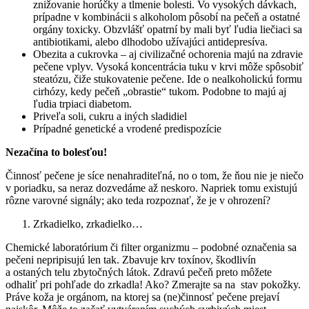
znižovanie horúčky a tlmenie bolesti. Vo vysokých dávkach,
prípadne v kombinácii s alkoholom pôsobí na pečeň a ostatné
orgány toxicky. Obzvlášť opatrní by mali byť ľudia liečiaci sa
antibiotikami, alebo dlhodobo užívajúci antidepresíva.
Obezita a cukrovka – aj civilizačné ochorenia majú na zdravie
pečene vplyv. Vysoká koncentrácia tuku v krvi môže spôsobiť
steatózu, čiže stukovatenie pečene. Ide o nealkoholickú formu
cirhózy, kedy pečeň „obrastie“ tukom. Podobne to majú aj
ľudia trpiaci diabetom.
Priveľa soli, cukru a iných sladidiel
Prípadné genetické a vrodené predispozície
Nezačína to bolesťou!
Činnosť pečene je síce nenahraditeľná, no o tom, že ňou nie je niečo
v poriadku, sa neraz dozvedáme až neskoro. Napriek tomu existujú
rôzne varovné signály; ako teda rozpoznať, že je v ohrození?
Zrkadielko, zrkadielko…
Chemické laboratórium či filter organizmu – podobné označenia sa
pečeni nepripisujú len tak. Zbavuje krv toxínov, škodlivín
a ostaných telu zbytočných látok. Zdravú pečeň preto môžete
odhaliť pri pohľade do zrkadla! Ako? Zmerajte sa na stav pokožky.
Práve koža je orgánom, na ktorej sa (ne)činnosť pečene prejaví