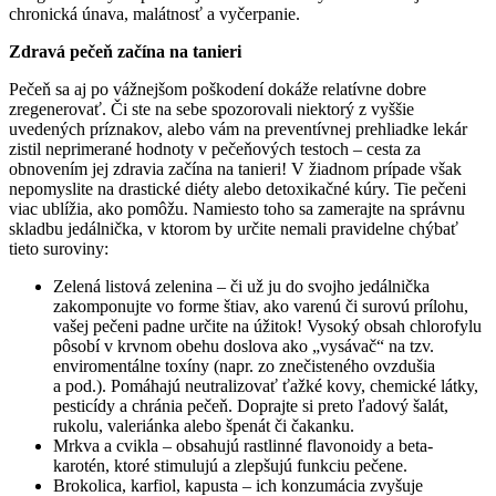
chronická únava, malátnosť a vyčerpanie.
Zdravá pečeň začína na tanieri
Pečeň sa aj po vážnejšom poškodení dokáže relatívne dobre
zregenerovať. Či ste na sebe spozorovali niektorý z vyššie
uvedených príznakov, alebo vám na preventívnej prehliadke lekár
zistil neprimerané hodnoty v pečeňových testoch – cesta za
obnovením jej zdravia začína na tanieri! V žiadnom prípade však
nepomyslite na drastické diéty alebo detoxikačné kúry. Tie pečeni
viac ublížia, ako pomôžu. Namiesto toho sa zamerajte na správnu
skladbu jedálnička, v ktorom by určite nemali pravidelne chýbať
tieto suroviny:
Zelená listová zelenina – či už ju do svojho jedálnička
zakomponujte vo forme štiav, ako varenú či surovú prílohu,
vašej pečeni padne určite na úžitok! Vysoký obsah chlorofylu
pôsobí v krvnom obehu doslova ako „vysávač“ na tzv.
enviromentálne toxíny (napr. zo znečisteného ovzdušia
a pod.). Pomáhajú neutralizovať ťažké kovy, chemické látky,
pesticídy a chránia pečeň. Doprajte si preto ľadový šalát,
rukolu, valeriánka alebo špenát či čakanku.
Mrkva a cvikla – obsahujú rastlinné flavonoidy a beta-
karotén, ktoré stimulujú a zlepšujú funkciu pečene.
Brokolica, karfiol, kapusta – ich konzumácia zvyšuje