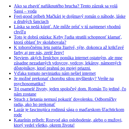
Ako sa zbaviť nafúknutého brucha? Tento zázrak sa volá
Sassi – voda
Feel-good príbeh Mačkári je dojímavý román o náhode, láske
a druhých šanciach
Láska sa nedá kúpiť. Ale môže prísť v tú najmenej vhodnú
chvíľu
Toto je dobrá otázka: Keby ľudia stratili schopnosť klamať,
ktorá oblasť by skolabovala?
K tohoročnému letu patria žiarivé, sýte, dokonca až krikľavé
farby aj pre nás, zrelé ženy!
Neviem, akých ženíchov ponúka internet ostatným, ale mne
zásadne nezadaných vdovcov, vedcov, lekárov, námorných
dôstojníkov, ktorí prahnú po mojej priazni.
Vďaka tomuto neviniatku nám nešiel internet
Je možné prekonať chorobu silou myšlienky? Veríte na
psychosomatiku?
Tri osamelé životy, jeden spoločný dom. Román To jediné, čo
nám zostane
Strach z lietania nemusí pokaziť dovolenku. Odborníčky
radia, ako ho prekonať
Lazár je fascinujúca rodinná sága o maďarskom šľachtickom
rode
Katarínin príbeh: Rozvod ako oslobodenie, alebo o mužovi,
ktorý vedel všetko, okrem života!