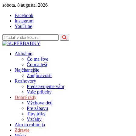
Skip
sobota, 8 augusta, 2026
to
Facebook
content
Instagram
YouTube
Aktuálne
Čo ma štve
Čo ma teší
Najčítanejšie
Zaujímavosti
Rozhovory
Predstavujeme vám
Vaše príbehy
Dobré rady
Výchova detí
Pre zábavu
Tipy triky
Vzťahy
Ako to robím ja
Zdravie
Móda