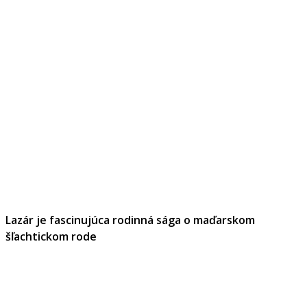
Lazár je fascinujúca rodinná sága o maďarskom
šľachtickom rode