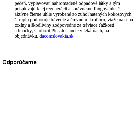
pečeň, vyplavovať nahromadené odpadové látky a tým
prispievajú k jej regenerácii a správnemu fungovaniu. 2.
aktívne čierne uhlie vyrobené zo zuhoľnatených kokosových
škrupín podporuje trávenie a črevnú mikroflóru, viaže na seba
toxíny a škodliviny zodpovedné za tráviace ťažkosti
a hnačky; Carbofit Plus dostanete v lekárňach, na
objednávku.
dacomslovakia.sk
Odporúčame