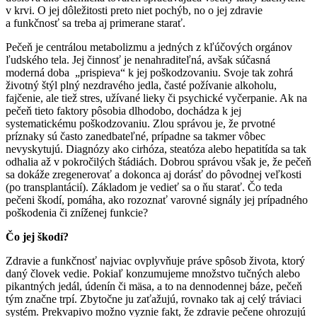
v krvi. O jej dôležitosti preto niet pochýb, no o jej zdravie
a funkčnosť sa treba aj primerane starať.
Pečeň je centrálou metabolizmu a jedných z kľúčových orgánov
ľudského tela. Jej činnosť je nenahraditeľná, avšak súčasná
moderná doba „prispieva“ k jej poškodzovaniu. Svoje tak zohrá
životný štýl plný nezdravého jedla, časté požívanie alkoholu,
fajčenie, ale tiež stres, užívané lieky či psychické vyčerpanie. Ak na
pečeň tieto faktory pôsobia dlhodobo, dochádza k jej
systematickému poškodzovaniu. Zlou správou je, že prvotné
príznaky sú často zanedbateľné, prípadne sa takmer vôbec
nevyskytujú. Diagnózy ako cirhóza, steatóza alebo hepatitída sa tak
odhalia až v pokročilých štádiách. Dobrou správou však je, že pečeň
sa dokáže zregenerovať a dokonca aj dorásť do pôvodnej veľkosti
(po transplantácií). Základom je vedieť sa o ňu starať. Čo teda
pečeni škodí, pomáha, ako rozoznať varovné signály jej prípadného
poškodenia či zníženej funkcie?
Čo jej škodí?
Zdravie a funkčnosť najviac ovplyvňuje práve spôsob života, ktorý
daný človek vedie. Pokiaľ konzumujeme množstvo tučných alebo
pikantných jedál, údenín či mäsa, a to na dennodennej báze, pečeň
tým značne trpí. Zbytočne ju zaťažujú, rovnako tak aj celý tráviaci
systém. Prekvapivo možno vyznie fakt, že zdravie pečene ohrozujú