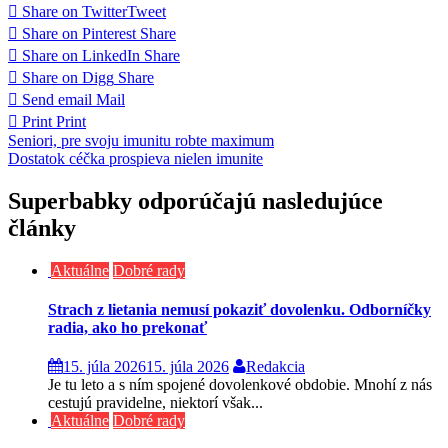
Share on Twitter
Tweet
Share on Pinterest
Share
Share on LinkedIn
Share
Share on Digg
Share
Send email
Mail
Print
Print
Navigácia
Seniori, pre svoju imunitu robte maximum
Dostatok céčka prospieva nielen imunite
v
článku
Superbabky odporúčajú nasledujúce
články
Aktuálne
Dobré rady
Strach z lietania nemusí pokaziť dovolenku. Odborníčky
radia, ako ho prekonať
15. júla 2026
15. júla 2026
Redakcia
Je tu leto a s ním spojené dovolenkové obdobie. Mnohí z nás
cestujú pravidelne, niektorí však...
Aktuálne
Dobré rady