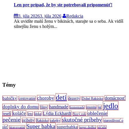
Len pre prípad, že by ste potrebovali pripomenúť!
3. júla 2026
3. júla 2026
Redakcia
Ak uvidíte malú ženu v bikinách, starajte sa o seba. Ak vidíš
silnejšiu ženu s holým...
Témy
deti
choroby
domácnosť
babičky
cestovanie
dezerty
Dolné Rakúsko
jedlo
doplnky do domu
handmade
filmy
imunita
jar
homemade
oblečenie
koláče
Lýdia Eckhardt
jeseň
leto
láska
Nový rok
pečenie
skutočné príbehy
príbehy
Rakúsko
raňajky
starostlivosť o
Super babka
superbabka
pleť
stravovanie
super dedko
súťaže