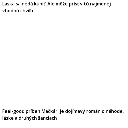
Láska sa nedá kúpiť. Ale môže prísť v tú najmenej
vhodnú chvíľu
Feel-good príbeh Mačkári je dojímavý román o náhode,
láske a druhých šanciach