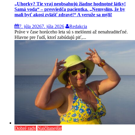
„Uhorky? Tie vraj neobsahujú žiadne hodnotné látky!
Samá voda“ – presviedča pacientka. „Nemyslím, že by
mali byť akosi zvlášť zdravé!“ A veruže sa mýli!
7. júla 2026
7. júla 2026
Redakcia
Práve v čase horúceho leta sú s melónmi až nenahraditeľné.
Hlavne pre ľudí, ktorí zabúdajú piť,...
Dobré rady
Najčítanejšie