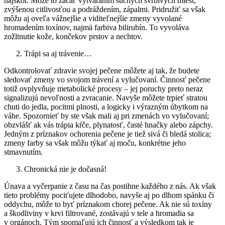
najskôr. Môže to začať vytváraním suchých svrbivých miest,
zvýšenou citlivosťou a podráždením, zápalmi. Pridružiť sa však
môžu aj oveľa vážnejšie a viditeľnejšie zmeny vyvolané
hromadením toxínov, najmä farbiva bilirubín. To vyvoláva
zožltnutie kože, končekov prstov a nechtov.
Trápi sa aj trávenie…
Odkontrolovať zdravie svojej pečene môžete aj tak, že budete
sledovať zmeny vo svojom trávení a vylučovaní. Činnosť pečene
totiž ovplyvňuje metabolické procesy – jej poruchy preto neraz
signalizujú nevoľnosti a zvracanie. Navyše môžete trpieť stratou
chuti do jedla, pocitmi plnosti, a logicky i výrazným úbytkom na
váhe. Spozornieť by ste však mali aj pri zmenách vo vylučovaní;
obzvlášť ak vás trápia kŕče, plynatosť, časté hnačky alebo zápchy.
Jedným z príznakov ochorenia pečene je tiež sivá či bledá stolica;
zmeny farby sa však môžu týkať aj moču, konkrétne jeho
stmavnutím.
Chronická nie je dočasná!
Únava a vyčerpanie z času na čas postihne každého z nás. Ak však
tieto problémy pociťujete dlhodobo, navyše aj po dlhom spánku či
oddychu, môže to byť príznakom chorej pečene. Ak nie sú toxíny
a škodliviny v krvi filtrované, zostávajú v tele a hromadia sa
v orgánoch. Tým spomaľujú ich činnosť a výsledkom tak je