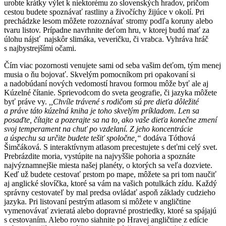
urobte krátky výlet k niektorému zo slovenských hradov, pričom
cestou budete spoznávať rastliny a živočíchy žijúce v okolí. Pri
prechádzke lesom môžete rozoznávať stromy podľa koruny alebo
tvaru listov. Prípadne navrhnite deťom hru, v ktorej budú mať za
úlohu nájsť najskôr slimáka, veveričku, či vrabca. Vyhráva hráč
s najbystrejšími očami.
Čím viac pozornosti venujete sami od seba vašim deťom, tým menej
musia o ňu bojovať. Skvelým pomocníkom pri opakovaní si
a nadobúdaní nových vedomostí hravou formou môže byť ale aj
Kúzelné čítanie. Sprievodcom do sveta geografie, či jazyka môžete
byť práve vy.
,,Chvíle trávené s rodičom sú pre dieťa dôležité
a práve táto kúzelná kniha je toho skvelým príkladom. Len sa
posaďte, čítajte a pozerajte sa na to, ako vaše dieťa konečne zmení
svoj temperament na chuť po vzdelaní. Z jeho koncentrácie
a úspechu sa určite budete tešiť spoločne,“
dodáva Tóthová
Šimčáková. S interaktívnym atlasom precestujete s deťmi celý svet.
Prebrázdite moria, vystúpite na najvyššie pohoria a spoznáte
najvýznamnejšie miesta našej planéty, o ktorých sa veľa dozviete.
Keď už budete cestovať prstom po mape, môžete sa pri tom naučiť
aj anglické slovíčka, ktoré sa vám na vašich potulkách zídu. Každý
správny cestovateľ by mal predsa ovládať aspoň základy cudzieho
jazyka. Pri listovaní pestrým atlasom si môžete v angličtine
vymenovávať zvieratá alebo dopravné prostriedky, ktoré sa spájajú
s cestovaním. Alebo rovno siahnite po Hravej angličtine z edície