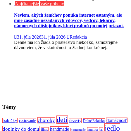
Najčítanejšie
Vaše príbehy
Neviem, akých ženíchov ponúka internet ostatným, ale
mne zásadne nezadaných vdovcov, vedcov, lekárov,
námorných dôstojníkov, ktorí prahnú po mojej priazni.
31. júla 2026
31. júla 2026
Redakcia
Denne ma ich žiada o priateľstvo niekoľko, samozrejme
dávno viem, že v skutočnosti o žiadnej konkrétnej...
Témy
deti
choroby
domácnosť
babičky
cestovanie
dezerty
Dolné Rakúsko
jedlo
doplnky do domu
handmade
filmy
imunita
jar
homemade