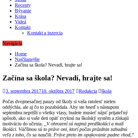
Recepty
Bývanie
Krása
Videá
Kontakt
Kontakt a inzercia
Navigácia
Home
Najčítanejšie
Začína sa škola? Nevadí, hrajte sa!
Začína sa škola? Nevadí, hrajte sa!
3. septembra 2017
10. októbra 2017
Redakcia
škola
Počas dvojmesačnej pauzy od školy si vaša ratolesť nielen
oddýchla, ale aj čo to pozabúdala. Aby ste hneď s nástupom
septembra neprišli o všetky vlasy, budete musieť nájsť prijateľný
spôsob, ako si vaše deti opäť zvyknú na školský systém a získajú
motiváciu do učenia.
,,V ohrození sú najmä predškoláci a malí
školáci. Väčšinou sú to práve oni, ktorí počas prázdnin zabudnú
veľa z toho, čo sa naučili. Práve preto im opakovanie padne vhod,“