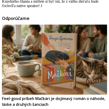
Kúzelného čítania a môžete si byť istí, že z vášho dieťaťa bude
čochvíľa native speaker! J
Odporúčame
Feel-good príbeh Mačkári je dojímavý román o náhode,
láske a druhých šanciach