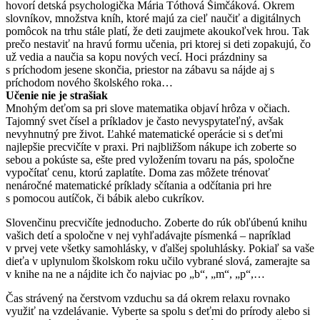
hovorí detská psychologička Mária Tóthová Šimčáková. Okrem
slovníkov, množstva kníh, ktoré majú za cieľ naučiť a digitálnych
pomôcok na trhu stále platí, že deti zaujmete akoukoľvek hrou. Tak
prečo nestaviť na hravú formu učenia, pri ktorej si deti zopakujú, čo
už vedia a naučia sa kopu nových vecí. Hoci prázdniny sa
s príchodom jesene skončia, priestor na zábavu sa nájde aj s
príchodom nového školského roka…
Učenie nie je strašiak
Mnohým deťom sa pri slove matematika objaví hrôza v očiach.
Tajomný svet čísel a príkladov je často nevyspytateľný, avšak
nevyhnutný pre život. Ľahké matematické operácie si s deťmi
najlepšie precvičíte v praxi. Pri najbližšom nákupe ich zoberte so
sebou a pokúste sa, ešte pred vyložením tovaru na pás, spoločne
vypočítať cenu, ktorú zaplatíte. Doma zas môžete trénovať
nenáročné matematické príklady sčítania a odčítania pri hre
s pomocou autíčok, či bábik alebo cukríkov.
Slovenčinu precvičíte jednoducho. Zoberte do rúk obľúbenú knihu
vašich detí a spoločne v nej vyhľadávajte písmenká – napríklad
v prvej vete všetky samohlásky, v ďalšej spoluhlásky. Pokiaľ sa vaše
dieťa v uplynulom školskom roku učilo vybrané slová, zamerajte sa
v knihe na ne a nájdite ich čo najviac po „b“, „m“, „p“,…
Čas strávený na čerstvom vzduchu sa dá okrem relaxu rovnako
využiť na vzdelávanie. Vyberte sa spolu s deťmi do prírody alebo si