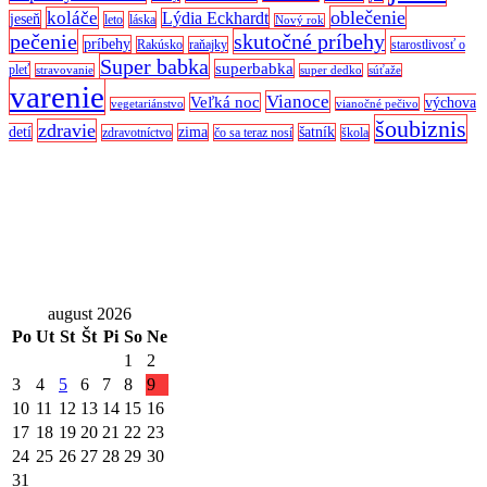
oblečenie
koláče
Lýdia Eckhardt
jeseň
leto
láska
Nový rok
pečenie
skutočné príbehy
príbehy
Rakúsko
raňajky
starostlivosť o
Super babka
superbabka
pleť
stravovanie
super dedko
súťaže
varenie
Vianoce
Veľká noc
výchova
vegetariánstvo
vianočné pečivo
šoubiznis
zdravie
detí
zima
šatník
zdravotníctvo
čo sa teraz nosí
škola
august 2026
Po
Ut
St
Št
Pi
So
Ne
1
2
3
4
5
6
7
8
9
10
11
12
13
14
15
16
17
18
19
20
21
22
23
24
25
26
27
28
29
30
31