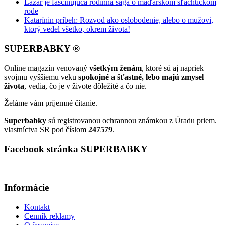
Lazár je fascinujúca rodinná sága o maďarskom šľachtickom
rode
Katarínin príbeh: Rozvod ako oslobodenie, alebo o mužovi,
ktorý vedel všetko, okrem života!
SUPERBABKY ®
Online magazín venovaný
všetkým ženám
, ktoré sú aj napriek
svojmu vyššiemu veku
spokojné a šťastné, lebo majú zmysel
života
, vedia, čo je v živote dôležité a čo nie.
Želáme vám príjemné čítanie.
Superbabky
sú registrovanou ochrannou známkou z Úradu priem.
vlastníctva SR pod číslom
247579
.
Facebook stránka SUPERBABKY
Informácie
Kontakt
Cenník reklamy