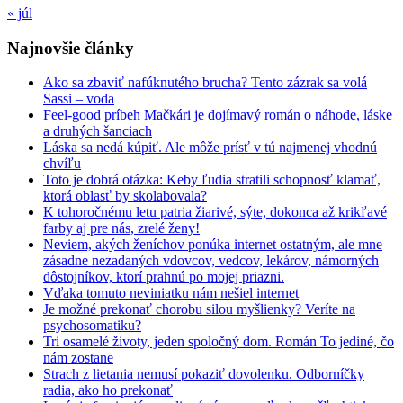
« júl
Najnovšie články
Ako sa zbaviť nafúknutého brucha? Tento zázrak sa volá
Sassi – voda
Feel-good príbeh Mačkári je dojímavý román o náhode, láske
a druhých šanciach
Láska sa nedá kúpiť. Ale môže prísť v tú najmenej vhodnú
chvíľu
Toto je dobrá otázka: Keby ľudia stratili schopnosť klamať,
ktorá oblasť by skolabovala?
K tohoročnému letu patria žiarivé, sýte, dokonca až krikľavé
farby aj pre nás, zrelé ženy!
Neviem, akých ženíchov ponúka internet ostatným, ale mne
zásadne nezadaných vdovcov, vedcov, lekárov, námorných
dôstojníkov, ktorí prahnú po mojej priazni.
Vďaka tomuto neviniatku nám nešiel internet
Je možné prekonať chorobu silou myšlienky? Veríte na
psychosomatiku?
Tri osamelé životy, jeden spoločný dom. Román To jediné, čo
nám zostane
Strach z lietania nemusí pokaziť dovolenku. Odborníčky
radia, ako ho prekonať