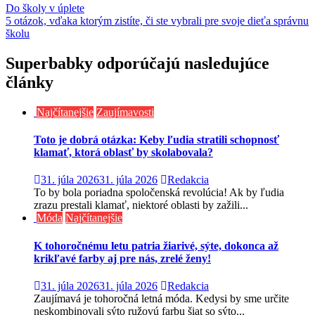
Navigácia
Do školy v úplete
5 otázok, vďaka ktorým zistíte, či ste vybrali pre svoje dieťa správnu
v
školu
článku
Superbabky odporúčajú nasledujúce
články
Najčítanejšie
Zaujímavosti
Toto je dobrá otázka: Keby ľudia stratili schopnosť
klamať, ktorá oblasť by skolabovala?
31. júla 2026
31. júla 2026
Redakcia
To by bola poriadna spoločenská revolúcia! Ak by ľudia
zrazu prestali klamať, niektoré oblasti by zažili...
Móda
Najčítanejšie
K tohoročnému letu patria žiarivé, sýte, dokonca až
krikľavé farby aj pre nás, zrelé ženy!
31. júla 2026
31. júla 2026
Redakcia
Zaujímavá je tohoročná letná móda. Kedysi by sme určite
neskombinovali sýto ružovú farbu šiat so sýto...