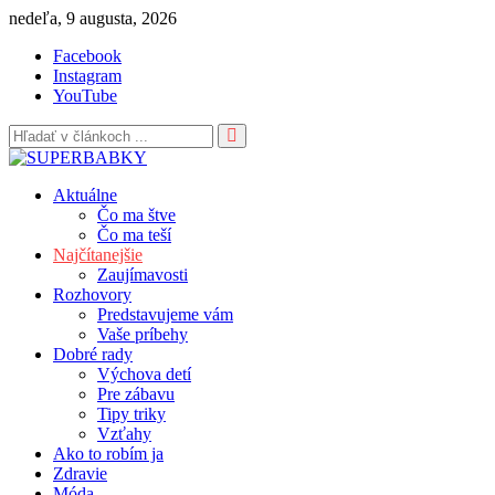
Skip
nedeľa, 9 augusta, 2026
to
Facebook
content
Instagram
YouTube
Aktuálne
Čo ma štve
Čo ma teší
Najčítanejšie
Zaujímavosti
Rozhovory
Predstavujeme vám
Vaše príbehy
Dobré rady
Výchova detí
Pre zábavu
Tipy triky
Vzťahy
Ako to robím ja
Zdravie
Móda