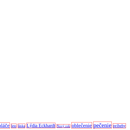
pečenie
oblečenie
oláče
Lýdia Eckhardt
príbehy
leto
láska
Nový rok