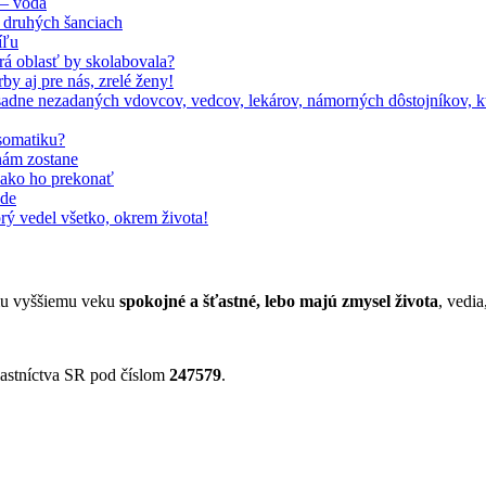
 – voda
 druhých šanciach
íľu
orá oblasť by skolabovala?
by aj pre nás, zrelé ženy!
adne nezadaných vdovcov, vedcov, lekárov, námorných dôstojníkov, kto
somatiku?
nám zostane
, ako ho prekonať
ode
rý vedel všetko, okrem života!
jmu vyššiemu veku
spokojné a šťastné, lebo majú zmysel života
, vedia
astníctva SR pod číslom
247579
.