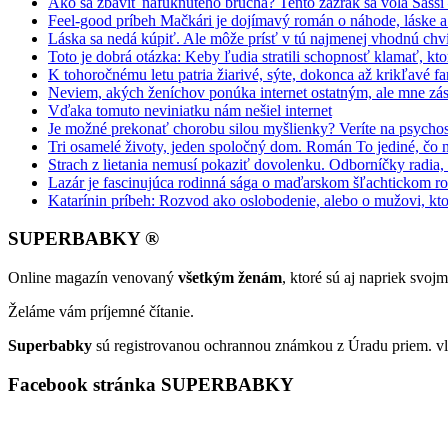
Ako sa zbaviť nafúknutého brucha? Tento zázrak sa volá Sassi
Feel-good príbeh Mačkári je dojímavý román o náhode, láske a
Láska sa nedá kúpiť. Ale môže prísť v tú najmenej vhodnú chv
Toto je dobrá otázka: Keby ľudia stratili schopnosť klamať, kt
K tohoročnému letu patria žiarivé, sýte, dokonca až krikľavé far
Neviem, akých ženíchov ponúka internet ostatným, ale mne zás
Vďaka tomuto neviniatku nám nešiel internet
Je možné prekonať chorobu silou myšlienky? Veríte na psycho
Tri osamelé životy, jeden spoločný dom. Román To jediné, čo 
Strach z lietania nemusí pokaziť dovolenku. Odborníčky radia
Lazár je fascinujúca rodinná sága o maďarskom šľachtickom r
Katarínin príbeh: Rozvod ako oslobodenie, alebo o mužovi, kto
SUPERBABKY ®
Online magazín venovaný
všetkým ženám
, ktoré sú aj napriek svo
Želáme vám príjemné čítanie.
Superbabky
sú registrovanou ochrannou známkou z Úradu priem. vl
Facebook stránka SUPERBABKY