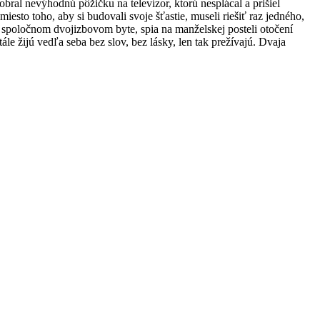
zobral nevýhodnú pôžičku na televízor, ktorú nesplácal a prišiel
esto toho, aby si budovali svoje šťastie, museli riešiť raz jedného,
 v spoločnom dvojizbovom byte, spia na manželskej posteli otočení
le žijú vedľa seba bez slov, bez lásky, len tak prežívajú. Dvaja