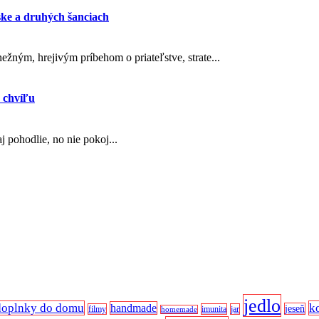
ske a druhých šanciach
ežným, hrejivým príbehom o priateľstve, strate...
 chvíľu
 pohodlie, no nie pokoj...
jedlo
doplnky do domu
k
handmade
jeseň
filmy
imunita
jar
homemade