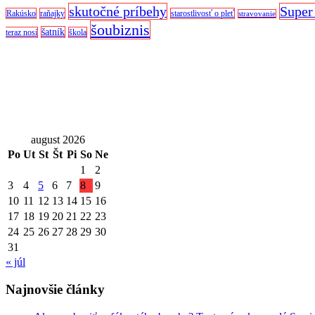
skutočné príbehy
Super
Rakúsko
raňajky
starostlivosť o pleť
stravovanie
šoubiznis
šatník
teraz nosí
škola
august 2026
Po
Ut
St
Št
Pi
So
Ne
1
2
3
4
5
6
7
8
9
10
11
12
13
14
15
16
17
18
19
20
21
22
23
24
25
26
27
28
29
30
31
« júl
Najnovšie články