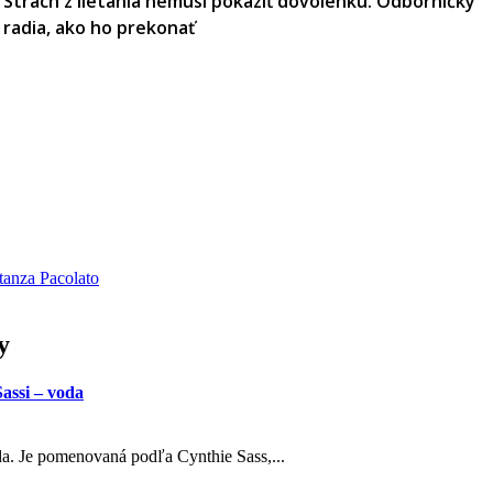
Strach z lietania nemusí pokaziť dovolenku. Odborníčky
radia, ako ho prekonať
tanza Pacolato
y
assi – voda
oda. Je pomenovaná podľa Cynthie Sass,...