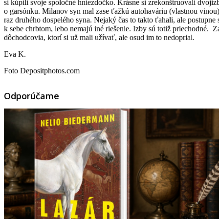
si kúpili svoje spoločné hniezdočko. Krásne si zrekonštruovali dvojizbo
o garsónku. Milanov syn mal zase ťažkú autohaváriu (vlastnou vinou) a
raz druhého dospelého syna. Nejaký čas to takto ťahali, ale postupne
k sebe chrbtom, lebo nemajú iné riešenie. Izby sú totiž priechodné. Za
dôchodcovia, ktorí si už mali užívať, ale osud im to nedoprial.
Eva K.
Foto Depositphotos.com
Odporúčame