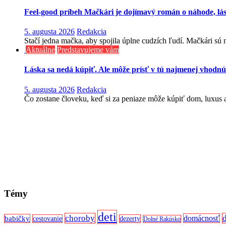
Feel-good príbeh Mačkári je dojímavý román o náhode, lá
5. augusta 2026
Redakcia
Stačí jedna mačka, aby spojila úplne cudzích ľudí. Mačkári sú n
Aktuálne
Predstavujeme vám
Láska sa nedá kúpiť. Ale môže prísť v tú najmenej vhodnú
5. augusta 2026
Redakcia
Čo zostane človeku, keď si za peniaze môže kúpiť dom, luxus aj
Témy
deti
choroby
domácnosť
babičky
cestovanie
dezerty
Dolné Rakúsko