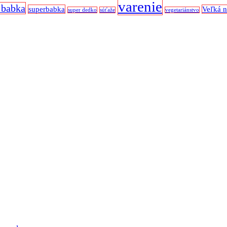
varenie
 babka
superbabka
Veľká 
super dedko
súťaže
vegetariánstvo