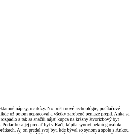
eklamné nápisy, markízy. No prišli nové technológie, počítačové
, nikde už potom nepracoval a všetky zarobené peniaze prepil. Anka sa
 rozpadlo a tak sa snažili nájsť kupca na krásny štvorizbový byt
. Podarilo sa jej predať byt v Rači, kúpila synovi peknú garsónku
obrátkach. Aj on predal svoj byt, kde býval so synom a spolu s Ankou