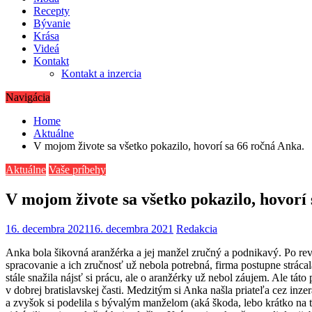
Recepty
Bývanie
Krása
Videá
Kontakt
Kontakt a inzercia
Navigácia
Home
Aktuálne
V mojom živote sa všetko pokazilo, hovorí sa 66 ročná Anka.
Aktuálne
Vaše príbehy
V mojom živote sa všetko pokazilo, hovorí
16. decembra 2021
16. decembra 2021
Redakcia
Anka bola šikovná aranžérka a jej manžel zručný a podnikavý. Po revo
spracovanie a ich zručnosť už nebola potrebná, firma postupne strácal
stále snažila nájsť si prácu, ale o aranžérky už nebol záujem. Ale tát
v dobrej bratislavskej časti. Medzitým si Anka našla priateľa cez inz
a zvyšok si podelila s bývalým manželom (aká škoda, lebo krátko na t