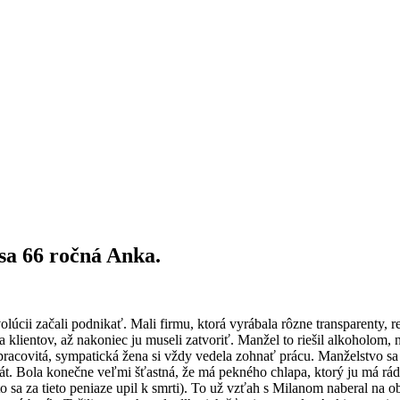
 sa 66 ročná Anka.
lúcii začali podnikať. Mali firmu, ktorá vyrábala rôzne transparenty, r
a klientov, až nakoniec ju museli zatvoriť. Manžel to riešil alkoholom
o pracovitá, sympatická žena si vždy vedela zohnať prácu. Manželstvo sa
erát. Bola konečne veľmi šťastná, že má pekného chlapa, ktorý ju má rád
o sa za tieto peniaze upil k smrti). To už vzťah s Milanom naberal na 