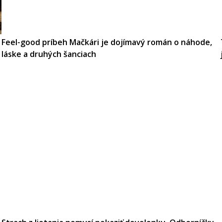
Feel-good príbeh Mačkári je dojímavý román o náhode,
láske a druhých šanciach