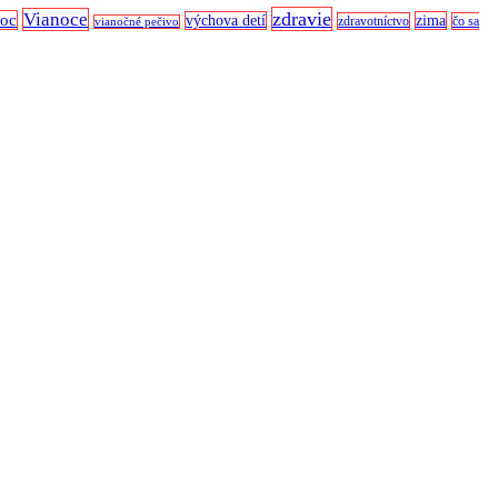
zdravie
Vianoce
noc
výchova detí
zima
zdravotníctvo
čo sa
vianočné pečivo