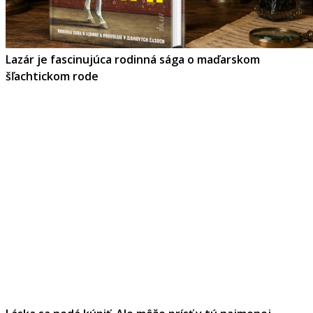
Lazár je fascinujúca rodinná sága o maďarskom
šľachtickom rode