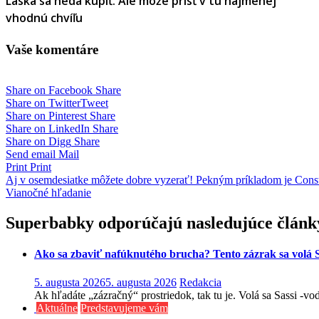
Láska sa nedá kúpiť. Ale môže prísť v tú najmenej
vhodnú chvíľu
Vaše komentáre
Share on Facebook
Share
Share on Twitter
Tweet
Share on Pinterest
Share
Share on LinkedIn
Share
Share on Digg
Share
Send email
Mail
Print
Print
Navigácia
Aj v osemdesiatke môžete dobre vyzerať! Pekným príkladom je Cons
Vianočné hľadanie
v
článku
Superbabky odporúčajú nasledujúce článk
Ako sa zbaviť nafúknutého brucha? Tento zázrak sa volá S
5. augusta 2026
5. augusta 2026
Redakcia
Ak hľadáte „zázračný“ prostriedok, tak tu je. Volá sa Sassi -v
Aktuálne
Predstavujeme vám