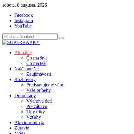
Skip
sobota, 8 augusta, 2026
to
Facebook
content
Instagram
YouTube
Aktuálne
Čo ma štve
Čo ma teší
Najčítanejšie
Zaujímavosti
Rozhovory
Predstavujeme vám
Vaše príbehy
Dobré rady
Výchova detí
Pre zábavu
Tipy triky
Vzťahy
Ako to robím ja
Zdravie
Móda