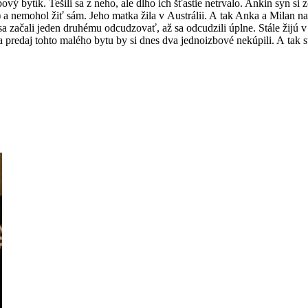
vý bytík. Tešili sa z neho, ale dlho ich šťastie netrvalo. Ankin syn si 
 nemohol žiť sám. Jeho matka žila v Austrálii. A tak Anka a Milan nami
 sa začali jeden druhému odcudzovať, až sa odcudzili úplne. Stále žijú
 predaj tohto malého bytu by si dnes dva jednoizbové nekúpili. A tak stá