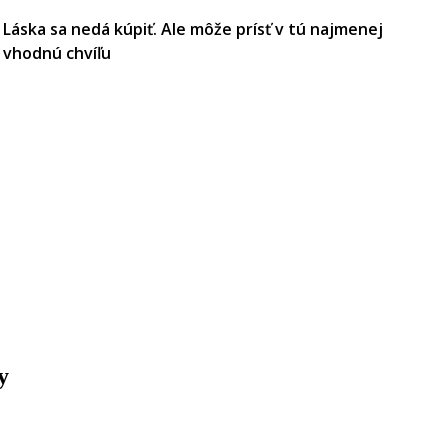
Láska sa nedá kúpiť. Ale môže prísť v tú najmenej
vhodnú chvíľu
y