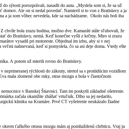
 do sýtosti porozprávali, nasadli do auta. „Myslela som si, že sa už
 domov. Ale on si nedal povedať. Namieril si to von z Bratislavy a ja
tma a ja som vôbec nevedela, kde sa nachádzame. Okolo nás boli iba
y. Z chvíle bola zrazu hodina, možno dve. Kamaráti stále sľubovali, že
ostať do Bratislavy, nemá. Keď konečne vyšli z krčmy, Miro si zrazu
rátov vysadil pri motoreste. Objednal im izbu, aby si v nej
la veľmi nahnevaná, keď si pomyslela, čo sa asi deje doma. Vtedy ešte
níka. A potom už mierili rovno do Bratislavy.
v neprimeranej rýchlosti do zákruty, stretol sa s protiidúcim vozidlom
, Eva mala zlomené obe ruky, otras mozgu a bola v čiastočnom
o nemocnice v Banskej Štiavnici. Tam im poskytli základné ošetrenie.
rimárka začala okamžite zháňať vrtuľník. Dlho sa jej nedarilo,
rurgickú kliniku na Kramáre. Prvé CT vyšetrenie neukázalo žiadne
že okrem ťažkého otrasu mozgu mám aj pomliaždenú chrbticu. Vraj ju