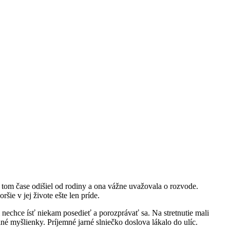
 tom čase odišiel od rodiny a ona vážne uvažovala o rozvode.
šie v jej živote ešte len príde.
i nechce ísť niekam posedieť a porozprávať sa. Na stretnutie mali
iné myšlienky. Príjemné jarné slniečko doslova lákalo do ulíc.