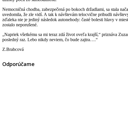
Nemocničná chodba, zabezpečená po bokoch držadlami, sa stala načas j
uvedomila, že zle vidí. A tak k návštevám telocvične pribudli návšte
zďaleka nie je jediný následok autonehody: časté bolesti hlavy v mies
zostalo neporušené.
„Napriek všetkému sa mi teraz zdá život oveľa krajší,“ priznáva Zuza
posledný raz. Lebo nikdy neviem, čo bude zajtra….“
Z.Brabcová
Odporúčame