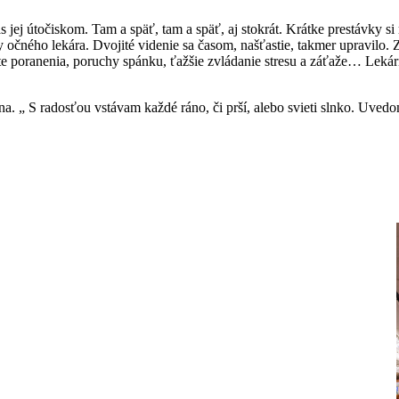
ej útočiskom. Tam a späť, tam a späť, aj stokrát. Krátke prestávky si 
vy očného lekára. Dvojité videnie sa časom, našťastie, takmer upravilo
te poranenia, poruchy spánku, ťažšie zvládanie stresu a záťaže… Lekári 
na. „ S radosťou vstávam každé ráno, či prší, alebo svieti slnko. Uved