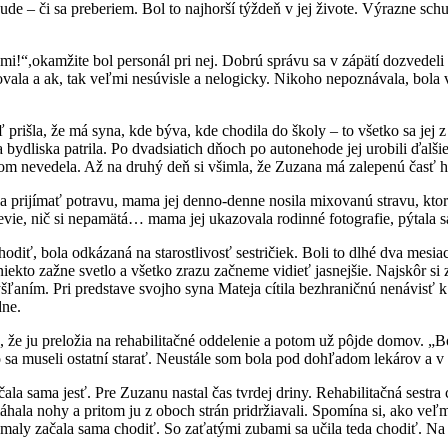
 – či sa preberiem. Bol to najhorší týždeň v jej živote. Výrazne schudl
ami!“,okamžite bol personál pri nej. Dobrú správu sa v zápätí dozvedeli
ala a ak, tak veľmi nesúvisle a nelogicky. Nikoho nepoznávala, bola 
ľ prišla, že má syna, kde býva, kde chodila do školy – to všetko sa je
ydliska patrila. Po dvadsiatich dňoch po autonehode jej urobili ďalši
čom nevedela. Až na druhý deň si všimla, že Zuzana má zalepenú časť h
 prijímať potravu, mama jej denno-denne nosila mixovanú stravu, ktorou 
evie, nič si nepamätá… mama jej ukazovala rodinné fotografie, pýtala sa
ť, bola odkázaná na starostlivosť sestričiek. Boli to dlhé dva mesiace
niekto zažne svetlo a všetko zrazu začneme vidieť jasnejšie. Najskôr s
ýšľaním. Pri predstave svojho syna Mateja cítila bezhraničnú nenávisť 
dne.
 že ju preložia na rehabilitačné oddelenie a potom už pôjde domov. „B
a museli ostatní starať. Neustále som bola pod dohľadom lekárov a v 
 sama jesť. Pre Zuzanu nastal čas tvrdej driny. Rehabilitačná sestra ch
ala nohy a pritom ju z oboch strán pridržiavali. Spomína si, ako veľmi
pomaly začala sama chodiť. So zaťatými zubami sa učila teda chodiť. Na