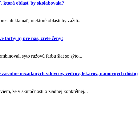
ť, ktorá oblasť by skolabovala?
stali klamať, niektoré oblasti by zažili...
é farby aj pre nás, zrelé ženy!
binovali sýto ružovú farbu šiat so sýto...
 zásadne nezadaných vdovcov, vedcov, lekárov, námorných dôstojn
iem, že v skutočnosti o žiadnej konkrétnej...