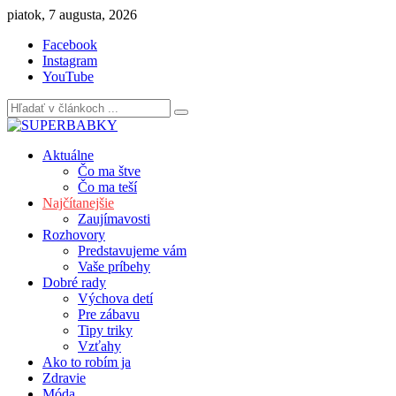
Skip
piatok, 7 augusta, 2026
to
Facebook
content
Instagram
YouTube
Aktuálne
Čo ma štve
Čo ma teší
Najčítanejšie
Zaujímavosti
Rozhovory
Predstavujeme vám
Vaše príbehy
Dobré rady
Výchova detí
Pre zábavu
Tipy triky
Vzťahy
Ako to robím ja
Zdravie
Móda