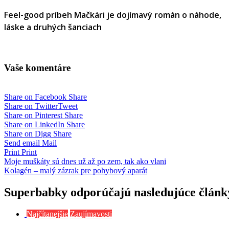
Feel-good príbeh Mačkári je dojímavý román o náhode,
láske a druhých šanciach
Vaše komentáre
Share on Facebook
Share
Share on Twitter
Tweet
Share on Pinterest
Share
Share on LinkedIn
Share
Share on Digg
Share
Send email
Mail
Print
Print
Navigácia
Moje muškáty sú dnes už až po zem, tak ako vlani
Kolagén – malý zázrak pre pohybový aparát
v
článku
Superbabky odporúčajú nasledujúce článk
Najčítanejšie
Zaujímavosti