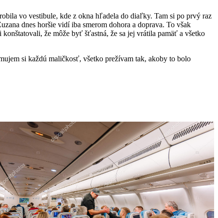
robila vo vestibule, kde z okna hľadela do diaľky. Tam si po prvý raz
. Zuzana dnes horšie vidí iba smerom dohora a doprava. To však
konštatovali, že môže byť šťastná, že sa jej vrátila pamäť a všetko
omujem si každú maličkosť, všetko prežívam tak, akoby to bolo