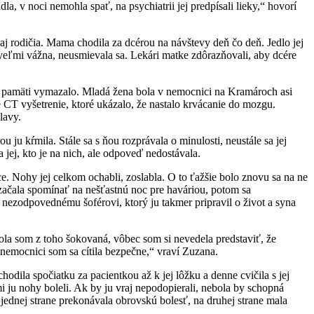
a, v noci nemohla spať, na psychiatrii jej predpísali lieky,“ hovorí
 aj rodičia. Mama chodila za dcérou na návštevy deň čo deň. Jedlo jej
veľmi vážna, neusmievala sa. Lekári matke zdôrazňovali, aby dcére
j z pamäti vymazalo. Mladá žena bola v nemocnici na Kramároch asi
e CT vyšetrenie, ktoré ukázalo, že nastalo krvácanie do mozgu.
lavy.
ju kŕmila. Stále sa s ňou rozprávala o minulosti, neustále sa jej
 jej, kto je na nich, ale odpoveď nedostávala.
. Nohy jej celkom ochabli, zoslabla. O to ťažšie bolo znovu sa na ne
i začala spomínať na nešťastnú noc pre haváriou, potom sa
k nezodpovednému šoférovi, ktorý ju takmer pripravil o život a syna
ola som z toho šokovaná, vôbec som si nevedela predstaviť, že
nemocnici som sa cítila bezpečne,“ vraví Zuzana.
odila spočiatku za pacientkou až k jej lôžku a denne cvičila s jej
 ju nohy boleli. Ak by ju vraj nepodopierali, nebola by schopná
 jednej strane prekonávala obrovskú bolesť, na druhej strane mala