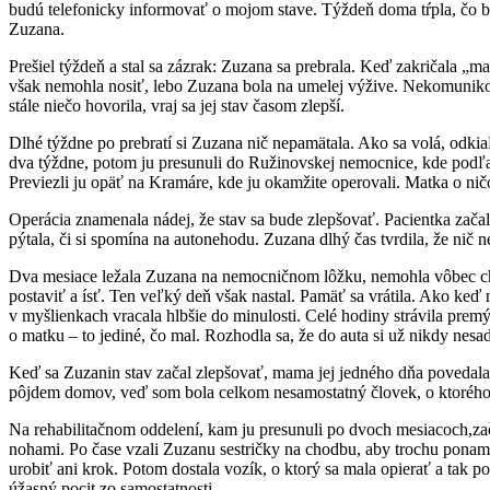
budú telefonicky informovať o mojom stave. Týždeň doma tŕpla, čo bude
Zuzana.
Prešiel týždeň a stal sa zázrak: Zuzana sa prebrala. Keď zakričala „m
však nemohla nosiť, lebo Zuzana bola na umelej výžive. Nekomunikov
stále niečo hovorila, vraj sa jej stav časom zlepší.
Dlhé týždne po prebratí si Zuzana nič nepamätala. Ako sa volá, odkia
dva týždne, potom ju presunuli do Ružinovskej nemocnice, kde podľa b
Previezli ju opäť na Kramáre, kde ju okamžite operovali. Matka o ni
Operácia znamenala nádej, že stav sa bude zlepšovať. Pacientka začala
pýtala, či si spomína na autonehodu. Zuzana dlhý čas tvrdila, že nič n
Dva mesiace ležala Zuzana na nemocničnom lôžku, nemohla vôbec chodi
postaviť a ísť. Ten veľký deň však nastal. Pamäť sa vrátila. Ako keď 
v myšlienkach vracala hlbšie do minulosti. Celé hodiny strávila prem
o matku – to jediné, čo mal. Rozhodla sa, že do auta si už nikdy nesa
Keď sa Zuzanin stav začal zlepšovať, mama jej jedného dňa povedala,
pôjdem domov, veď som bola celkom nesamostatný človek, o ktorého s
Na rehabilitačnom oddelení, kam ju presunuli po dvoch mesiacoch,začala
nohami. Po čase vzali Zuzanu sestričky na chodbu, aby trochu ponamáh
urobiť ani krok. Potom dostala vozík, o ktorý sa mala opierať a tak 
úžasný pocit zo samostatnosti.