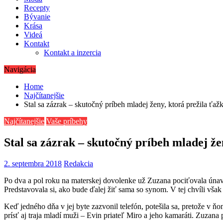
Recepty
Bývanie
Krása
Videá
Kontakt
Kontakt a inzercia
Navigácia
Home
Najčítanejšie
Stal sa zázrak – skutočný príbeh mladej ženy, ktorá prežila ťaž
Najčítanejšie
Vaše príbehy
Stal sa zázrak – skutočný príbeh mladej že
2. septembra 2018
Redakcia
Po dva a pol roku na materskej dovolenke už Zuzana pociťovala únavu
Predstavovala si, ako bude ďalej žiť sama so synom. V tej chvíli však e
Keď jedného dňa v jej byte zazvonil telefón, potešila sa, pretože v ň
prísť aj traja mladí muži – Evin priateľ Miro a jeho kamaráti. Zuzana