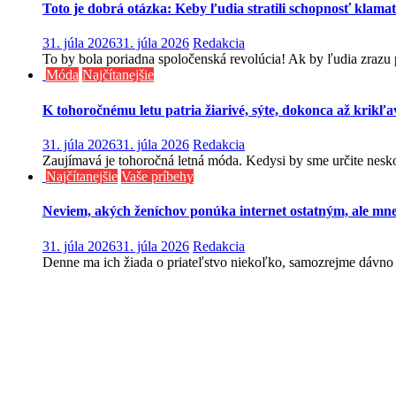
Toto je dobrá otázka: Keby ľudia stratili schopnosť klama
31. júla 2026
31. júla 2026
Redakcia
To by bola poriadna spoločenská revolúcia! Ak by ľudia zrazu pre
Móda
Najčítanejšie
K tohoročnému letu patria žiarivé, sýte, dokonca až krikľav
31. júla 2026
31. júla 2026
Redakcia
Zaujímavá je tohoročná letná móda. Kedysi by sme určite neskom
Najčítanejšie
Vaše príbehy
Neviem, akých ženíchov ponúka internet ostatným, ale mne
31. júla 2026
31. júla 2026
Redakcia
Denne ma ich žiada o priateľstvo niekoľko, samozrejme dávno v