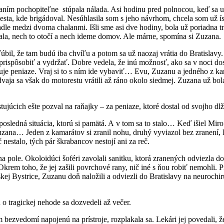
píjaním pochopiteľne stúpala nálada. Asi hodinu pred polnocou, keď sa už
sta, kde brigádoval. Nesúhlasila som s jeho návrhom, chcela som už ísť
dle medzi dvoma chalanmi. Išli sme asi dve hodiny, bola už poriadna 
ala, nech to otočí a nech ideme domov. Ale márne, spomína si Zuzana.
sľúbil, že tam budú iba chvíľu a potom sa už naozaj vrátia do Bratislav
a prispôsobiť a vydržať. Dobre vedela, že inú možnosť, ako sa v noci d
je peniaze. Vraj si to s ním ide vybaviť… Evu, Zuzanu a jedného z kama
vaja sa však do motorestu vrátili až ráno okolo siedmej. Zuzana už bo
ujúcich ešte pozval na raňajky – za peniaze, ktoré dostal od svojho dlž
posledná situácia, ktorú si pamätá. A v tom sa to stalo… Keď išiel Miro 
 Zuzana… Jeden z kamarátov si zranil nohu, druhý vyviazol bez zranení
estalo, tých pár škrabancov nestojí ani za reč.
a pole. Okoloidúci šoféri zavolali sanitku, ktorá zranených odviezla d
Okrem toho, že jej zašili povrchové rany, nič iné s ňou robiť nemohli. P
ej Bystrice, Zuzanu doň naložili a odviezli do Bratislavy na neurochi
 o tragickej nehode sa dozvedeli až večer.
bezvedomí napojenú na prístroje, rozplakala sa. Lekári jej povedali, 