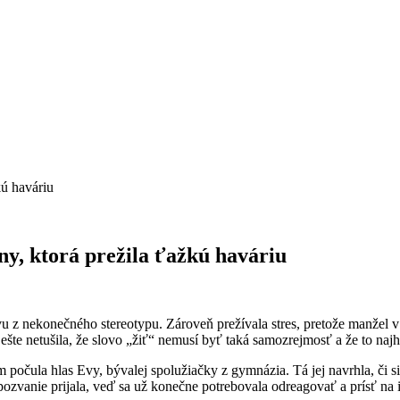
kú haváriu
ny, ktorá prežila ťažkú haváriu
 z nekonečného stereotypu. Zároveň prežívala stres, pretože manžel v
šte netušila, že slovo „žiť“ nemusí byť taká samozrejmosť a že to najhor
om počula hlas Evy, bývalej spolužiačky z gymnázia. Tá jej navrhla, či s
 pozvanie prijala, veď sa už konečne potrebovala odreagovať a prísť na 