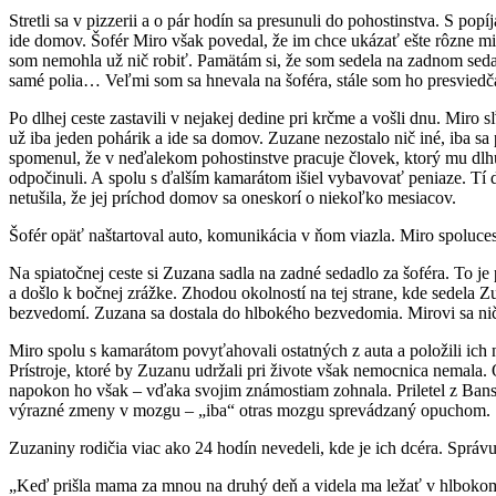
Stretli sa v pizzerii a o pár hodín sa presunuli do pohostinstva. S po
ide domov. Šofér Miro však povedal, že im chce ukázať ešte rôzne mie
som nemohla už nič robiť. Pamätám si, že som sedela na zadnom seda
samé polia… Veľmi som sa hnevala na šoféra, stále som ho presviedč
Po dlhej ceste zastavili v nejakej dedine pri krčme a vošli dnu. Miro 
už iba jeden pohárik a ide sa domov. Zuzane nezostalo nič iné, iba s
spomenul, že v neďalekom pohostinstve pracuje človek, ktorý mu dlhu
odpočinuli. A spolu s ďalším kamarátom išiel vybavovať peniaze. Tí d
netušila, že jej príchod domov sa oneskorí o niekoľko mesiacov.
Šofér opäť naštartoval auto, komunikácia v ňom viazla. Miro spolucest
Na spiatočnej ceste si Zuzana sadla na zadné sedadlo za šoféra. To je 
a došlo k bočnej zrážke. Zhodou okolností na tej strane, kde sedela
bezvedomí. Zuzana sa dostala do hlbokého bezvedomia. Mirovi sa nič n
Miro spolu s kamarátom povyťahovali ostatných z auta a položili ich n
Prístroje, ktoré by Zuzanu udržali pri živote však nemocnica nemala. 
napokon ho však – vďaka svojim známostiam zohnala. Priletel z Bansk
výrazné zmeny v mozgu – „iba“ otras mozgu sprevádzaný opuchom.
Zuzaniny rodičia viac ako 24 hodín nevedeli, kde je ich dcéra. Správu
„Keď prišla mama za mnou na druhý deň a videla ma ležať v hlbokom 