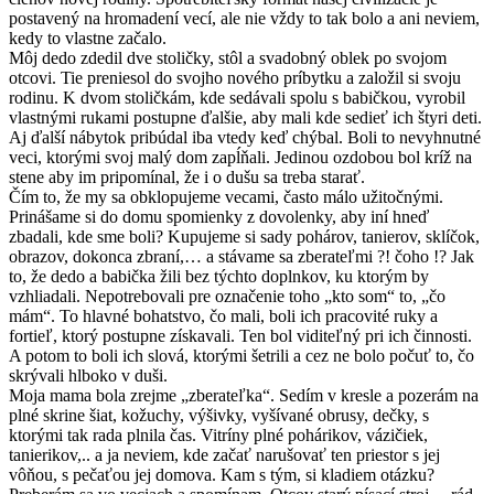
postavený na hromadení vecí, ale nie vždy to tak bolo a ani neviem,
kedy to vlastne začalo.
Môj dedo zdedil dve stoličky, stôl a svadobný oblek po svojom
otcovi. Tie preniesol do svojho nového príbytku a založil si svoju
rodinu. K dvom stoličkám, kde sedávali spolu s babičkou, vyrobil
vlastnými rukami postupne ďalšie, aby mali kde sedieť ich štyri deti.
Aj ďalší nábytok pribúdal iba vtedy keď chýbal. Boli to nevyhnutné
veci, ktorými svoj malý dom zapĺňali. Jedinou ozdobou bol kríž na
stene aby im pripomínal, že i o dušu sa treba starať.
Čím to, že my sa obklopujeme vecami, často málo užitočnými.
Prinášame si do domu spomienky z dovolenky, aby iní hneď
zbadali, kde sme boli? Kupujeme si sady pohárov, tanierov, sklíčok,
obrazov, dokonca zbraní,… a stávame sa zberateľmi ?! čoho !? Jak
to, že dedo a babička žili bez týchto doplnkov, ku ktorým by
vzhliadali. Nepotrebovali pre označenie toho „kto som“ to, „čo
mám“. To hlavné bohatstvo, čo mali, boli ich pracovité ruky a
fortieľ, ktorý postupne získavali. Ten bol viditeľný pri ich činnosti.
A potom to boli ich slová, ktorými šetrili a cez ne bolo počuť to, čo
skrývali hlboko v duši.
Moja mama bola zrejme „zberateľka“. Sedím v kresle a pozerám na
plné skrine šiat, kožuchy, výšivky, vyšívané obrusy, dečky, s
ktorými tak rada plnila čas. Vitríny plné pohárikov, vázičiek,
tanierikov,.. a ja neviem, kde začať narušovať ten priestor s jej
vôňou, s pečaťou jej domova. Kam s tým, si kladiem otázku?