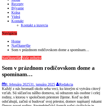
Recepty
Bývanie
Krása
Videá
Kontakt
Kontakt a inzercia
Navigácia
Home
Najčítanejšie
Som v prázdnom rodičovskom dome a spomínam…
Najčítanejšie
Vaše príbehy
Som v prázdnom rodičovskom dome a
spomínam…
8. februára 2025
31. januára 2025
Redakcia
Každý z nás hromadí okolo seba veci, ku ktorým si vytvára citový
vzťah. Sú súčasťou nášho domova, sú odrazom nás osobne i celej
rodiny, s ktorou v spoločnom priestore žijeme. Keď sa deti
odsťahujú, začnú si budovať svoj priestor, domov napísaný rukami
členov novej rodiny. Spotrebiteľský formát našej civilizácie je