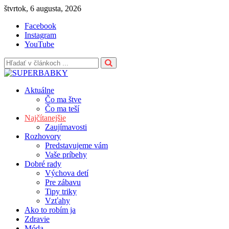
Skip
štvrtok, 6 augusta, 2026
to
Facebook
content
Instagram
YouTube
Aktuálne
Čo ma štve
Čo ma teší
Najčítanejšie
Zaujímavosti
Rozhovory
Predstavujeme vám
Vaše príbehy
Dobré rady
Výchova detí
Pre zábavu
Tipy triky
Vzťahy
Ako to robím ja
Zdravie
Móda