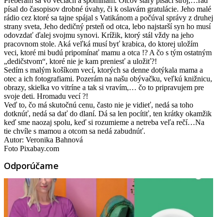
Preberám sa vo veciach a spomínam. Otcov starý písací stroj,…rád
písal do časopisov drobné úvahy, či k oslavám gratulácie. Jeho malé
rádio cez ktoré sa tajne spájal s Vatikánom a počúval správy z druhej
strany sveta, Jeho dedičný prsteň od otca, lebo najstarší syn ho musí
odovzdať ďalej svojmu synovi. Krížik, ktorý stál vždy na jeho
pracovnom stole. Aká veľká musí byť krabica, do ktorej uložím
veci, ktoré mi budú pripomínať mamu a otca !? A čo s tým ostatným
„dedičstvom“, ktoré nie je kam preniesť a uložiť?!
Sedím s malým košíkom vecí, ktorých sa denne dotýkala mama a
otec a ich fotografiami. Pozerám na našu obývačku, veľkú knižnicu,
obrazy, skielka vo vitríne a tak si vravím,… čo to pripravujem pre
svoje deti. Hromadu vecí ?!
Veď to, čo má skutočnú cenu, často nie je vidieť, nedá sa toho
dotknúť, nedá sa dať do dlaní. Dá sa len pocítiť, ten krátky okamžik
keď sme naozaj spolu, keď si rozumieme a netreba veľa rečí…Na
tie chvíle s mamou a otcom sa nedá zabudnúť.
Autor: Veronika Bahnová
Foto Pixabay.com
Odporúčame