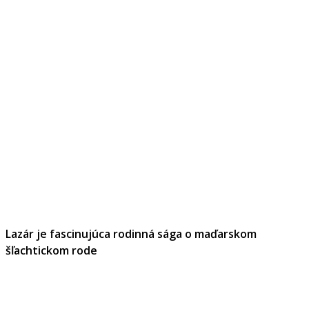
Lazár je fascinujúca rodinná sága o maďarskom
šľachtickom rode