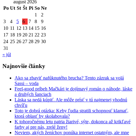
august 2026
Po
Ut
St
Št
Pi
So
Ne
1
2
3
4
5
6
7
8
9
10
11
12
13
14
15
16
17
18
19
20
21
22
23
24
25
26
27
28
29
30
31
« júl
Najnovšie články
Ako sa zbaviť nafúknutého brucha? Tento zázrak sa volá
Sassi – voda
Feel-good príbeh Mačkári je dojímavý román o náhode, láske
a druhých šanciach
Láska sa nedá kúpiť. Ale môže prísť v tú najmenej vhodnú
chvíľu
Toto je dobrá otázka: Keby ľudia stratili schopnosť klamať,
ktorá oblasť by skolabovala?
K tohoročnému letu patria žiarivé, sýte, dokonca až krikľavé
farby aj pre nás, zrelé ženy!
Neviem, akých ženíchov ponúka internet ostatným, ale mne