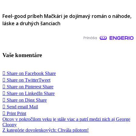
Feel-good príbeh Mačkári je dojímavý román o náhode,
láske a druhých šanciach
Vaše komentáre
Share on Facebook
Share
Share on Twitter
Tweet
Share on Pinterest
Share
Share on LinkedIn
Share
Share on Digg
Share
Send email
Mail
Print
Print
Navigácia
Otcov v pokročilom veku je stále viac a patrí medzi nich aj George
Cloony
v
Z kategórie dovolenkových: Chvála pilotom!