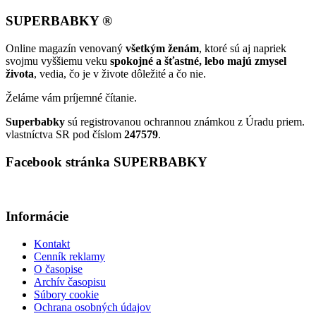
SUPERBABKY ®
Online magazín venovaný
všetkým ženám
, ktoré sú aj napriek
svojmu vyššiemu veku
spokojné a šťastné, lebo majú zmysel
života
, vedia, čo je v živote dôležité a čo nie.
Želáme vám príjemné čítanie.
Superbabky
sú registrovanou ochrannou známkou z Úradu priem.
vlastníctva SR pod číslom
247579
.
Facebook stránka SUPERBABKY
Informácie
Kontakt
Cenník reklamy
O časopise
Archív časopisu
Súbory cookie
Ochrana osobných údajov