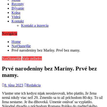
Recepty
Bývanie
Krása
Videá
Kontakt
Kontakt a inzercia
Navigácia
Home
Najčítanejšie
Prvé narodeniny bez Maríny. Prvé bez mamy.
Najčítanejšie
Vaše príbehy
Prvé narodeniny bez Maríny. Prvé bez
mamy.
8. júna 2023
Redakcia
Vlastne sme ich kedysi nijak neoslavovali, lebo platilo, že žena
nemá nikdy viac než 29. Zmenilo sa to až príchodom 80-tky. To už
žena nestarne. Je iba dlhoveká. Umenie ostávať sa vyplatilo.
Národné divadlo s príchodom Romana Poláka do riaditeľského