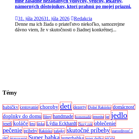
mne zásadne nezadaných vdovcov, vedcov, lekárov,
námorných dôstojníkov, ktorí prahnú po mojej priazni.
31. júla 2026
31. júla 2026
Redakcia
Denne ma ich žiada o priateľstvo niekoľko, samozrejme
dávno viem, že v skutočnosti o žiadnej konkrétnej...
Témy
deti
choroby
domácnosť
babičky
cestovanie
dezerty
Dolné Rakúsko
jedlo
doplnky do domu
handmade
filmy
imunita
jar
homemade
oblečenie
koláče
Lýdia Eckhardt
jeseň
leto
láska
Nový rok
pečenie
skutočné príbehy
príbehy
Rakúsko
raňajky
starostlivosť o
Super babka
superbabka
pleť
stravovanie
super dedko
súťaže