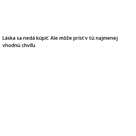
Láska sa nedá kúpiť. Ale môže prísť v tú najmenej
vhodnú chvíľu