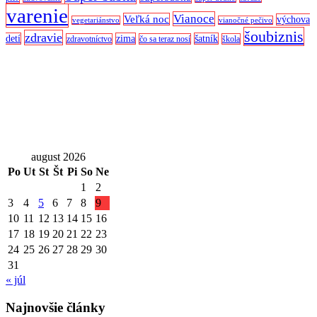
varenie
Vianoce
Veľká noc
výchova
vegetariánstvo
vianočné pečivo
šoubiznis
zdravie
detí
zima
šatník
zdravotníctvo
čo sa teraz nosí
škola
august 2026
Po
Ut
St
Št
Pi
So
Ne
1
2
3
4
5
6
7
8
9
10
11
12
13
14
15
16
17
18
19
20
21
22
23
24
25
26
27
28
29
30
31
« júl
Najnovšie články