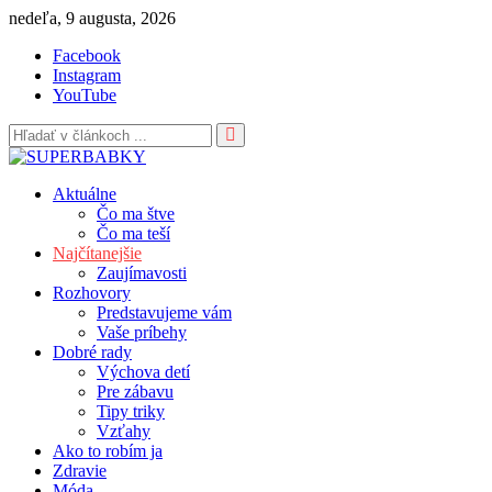
Skip
nedeľa, 9 augusta, 2026
to
Facebook
content
Instagram
YouTube
Aktuálne
Čo ma štve
Čo ma teší
Najčítanejšie
Zaujímavosti
Rozhovory
Predstavujeme vám
Vaše príbehy
Dobré rady
Výchova detí
Pre zábavu
Tipy triky
Vzťahy
Ako to robím ja
Zdravie
Móda