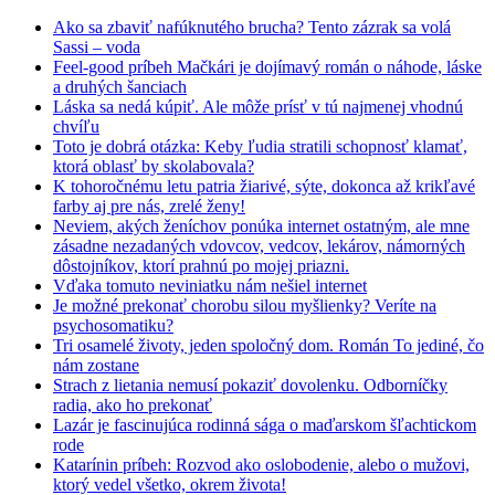
Ako sa zbaviť nafúknutého brucha? Tento zázrak sa volá
Sassi – voda
Feel-good príbeh Mačkári je dojímavý román o náhode, láske
a druhých šanciach
Láska sa nedá kúpiť. Ale môže prísť v tú najmenej vhodnú
chvíľu
Toto je dobrá otázka: Keby ľudia stratili schopnosť klamať,
ktorá oblasť by skolabovala?
K tohoročnému letu patria žiarivé, sýte, dokonca až krikľavé
farby aj pre nás, zrelé ženy!
Neviem, akých ženíchov ponúka internet ostatným, ale mne
zásadne nezadaných vdovcov, vedcov, lekárov, námorných
dôstojníkov, ktorí prahnú po mojej priazni.
Vďaka tomuto neviniatku nám nešiel internet
Je možné prekonať chorobu silou myšlienky? Veríte na
psychosomatiku?
Tri osamelé životy, jeden spoločný dom. Román To jediné, čo
nám zostane
Strach z lietania nemusí pokaziť dovolenku. Odborníčky
radia, ako ho prekonať
Lazár je fascinujúca rodinná sága o maďarskom šľachtickom
rode
Katarínin príbeh: Rozvod ako oslobodenie, alebo o mužovi,
ktorý vedel všetko, okrem života!