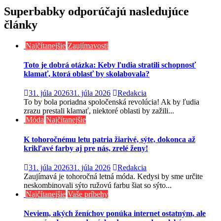
článku
Superbabky odporúčajú nasledujúce
články
Najčítanejšie
Zaujímavosti
Toto je dobrá otázka: Keby ľudia stratili schopnosť
klamať, ktorá oblasť by skolabovala?
31. júla 2026
31. júla 2026
Redakcia
To by bola poriadna spoločenská revolúcia! Ak by ľudia
zrazu prestali klamať, niektoré oblasti by zažili...
Móda
Najčítanejšie
K tohoročnému letu patria žiarivé, sýte, dokonca až
krikľavé farby aj pre nás, zrelé ženy!
31. júla 2026
31. júla 2026
Redakcia
Zaujímavá je tohoročná letná móda. Kedysi by sme určite
neskombinovali sýto ružovú farbu šiat so sýto...
Najčítanejšie
Vaše príbehy
Neviem, akých ženíchov ponúka internet ostatným, ale