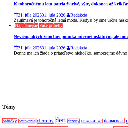
K tohoročnému letu patria žiarivé, sýte, dokonca až krikľav
31. júla 2026
31. júla 2026
Redakcia
Zaujímavá je tohoročná letná móda. Kedysi by sme určite neskom
Najčítanejšie
Vaše príbehy
Neviem, akých ženíchov ponúka internet ostatným, ale mne
31. júla 2026
31. júla 2026
Redakcia
Denne ma ich žiada o priateľstvo niekoľko, samozrejme dávno v
Témy
deti
choroby
domácnosť
babičky
cestovanie
dezerty
Dolné Rakúsko