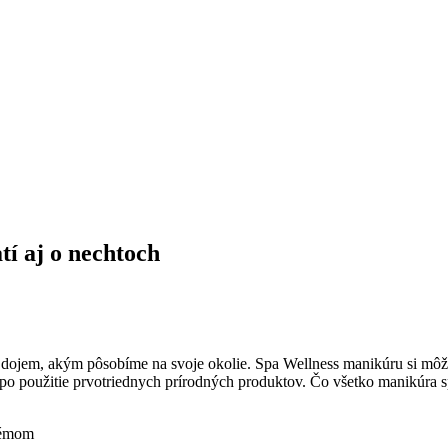
tí aj o nechtoch
dojem, akým pôsobíme na svoje okolie. Spa Wellness manikúru si môžet
ž po použitie prvotriednych prírodných produktov. Čo všetko manikúra 
rémom