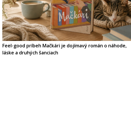
Feel-good príbeh Mačkári je dojímavý román o náhode,
láske a druhých šanciach