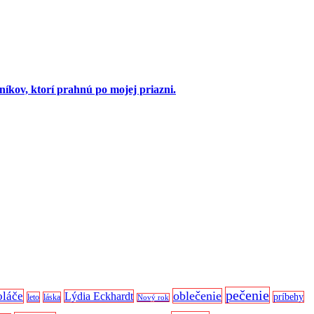
íkov, ktorí prahnú po mojej priazni.
pečenie
oblečenie
oláče
Lýdia Eckhardt
príbehy
leto
láska
Nový rok