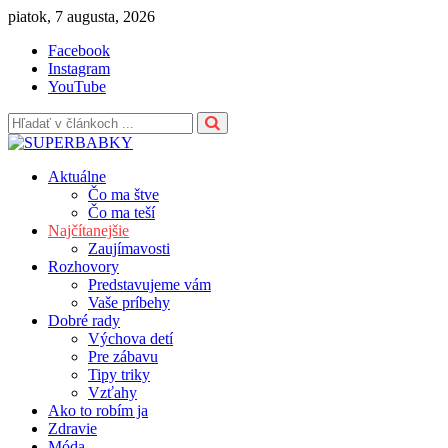
Skip
piatok, 7 augusta, 2026
to
Facebook
content
Instagram
YouTube
Aktuálne
Čo ma štve
Čo ma teší
Najčítanejšie
Zaujímavosti
Rozhovory
Predstavujeme vám
Vaše príbehy
Dobré rady
Výchova detí
Pre zábavu
Tipy triky
Vzťahy
Ako to robím ja
Zdravie
Móda