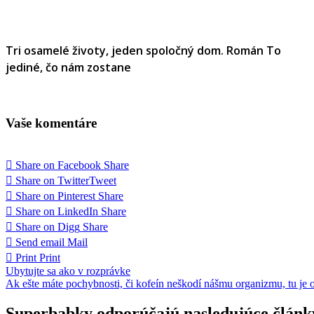
Tri osamelé životy, jeden spoločný dom. Román To
jediné, čo nám zostane
Vaše komentáre
Share on Facebook
Share
Share on Twitter
Tweet
Share on Pinterest
Share
Share on LinkedIn
Share
Share on Digg
Share
Send email
Mail
Print
Print
Navigácia
Ubytujte sa ako v rozprávke
Ak ešte máte pochybnosti, či kofeín neškodí nášmu organizmu, tu je
v
článku
Superbabky odporúčajú nasledujúce článk