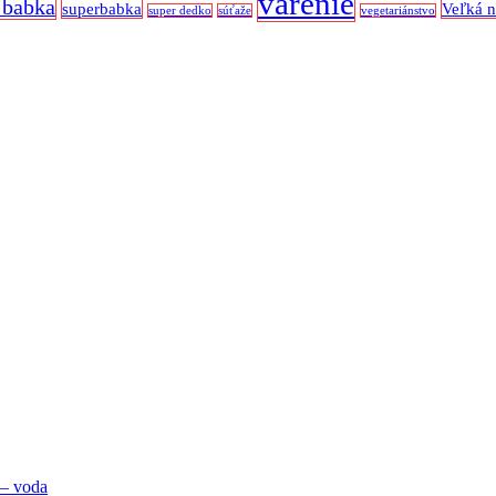
varenie
 babka
superbabka
Veľká 
super dedko
súťaže
vegetariánstvo
 – voda