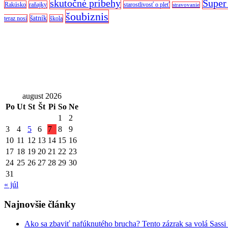
skutočné príbehy
Super
Rakúsko
raňajky
starostlivosť o pleť
stravovanie
šoubiznis
šatník
teraz nosí
škola
august 2026
Po
Ut
St
Št
Pi
So
Ne
1
2
3
4
5
6
7
8
9
10
11
12
13
14
15
16
17
18
19
20
21
22
23
24
25
26
27
28
29
30
31
« júl
Najnovšie články
Ako sa zbaviť nafúknutého brucha? Tento zázrak sa volá Sassi