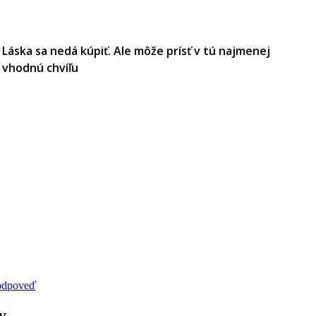
Láska sa nedá kúpiť. Ale môže prísť v tú najmenej
vhodnú chvíľu
 odpoveď
y