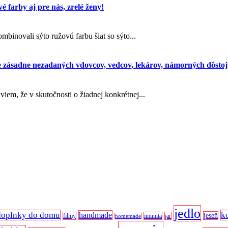
é farby aj pre nás, zrelé ženy!
binovali sýto ružovú farbu šiat so sýto...
 zásadne nezadaných vdovcov, vedcov, lekárov, námorných dôstojn
iem, že v skutočnosti o žiadnej konkrétnej...
jedlo
doplnky do domu
k
handmade
jeseň
filmy
imunita
jar
homemade