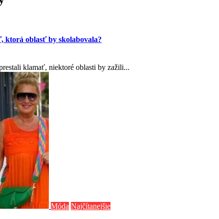
ť, ktorá oblasť by skolabovala?
stali klamať, niektoré oblasti by zažili...
Móda
Najčítanejšie