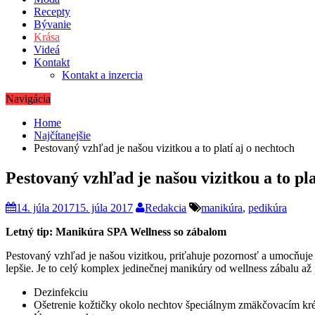
Recepty
Bývanie
Krása
Videá
Kontakt
Kontakt a inzercia
Navigácia
Home
Najčítanejšie
Pestovaný vzhľad je našou vizitkou a to platí aj o nechtoch
Pestovaný vzhľad je našou vizitkou a to pla
14. júla 2017
15. júla 2017
Redakcia
manikúra
,
pedikúra
Letný tip: Manikúra SPA Wellness so zábalom
Pestovaný vzhľad je našou vizitkou, priťahuje pozornosť a umocňuje 
lepšie. Je to celý komplex jedinečnej manikúry od wellness zábalu a
Dezinfekciu
Ošetrenie kožtičky okolo nechtov špeciálnym zmäkčovacím k