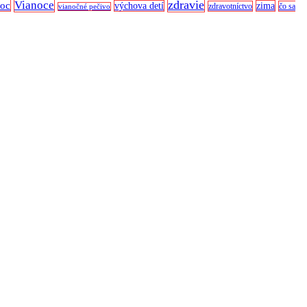
zdravie
Vianoce
noc
výchova detí
zima
zdravotníctvo
čo sa
vianočné pečivo