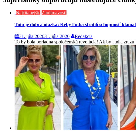
Najčítanejšie
Zaujímavosti
Toto je dobrá otázka: Keby ľudia stratili schopnosť klama
31. júla 2026
31. júla 2026
Redakcia
To by bola poriadna spoločenská revolúcia! Ak by ľudia zrazu pre