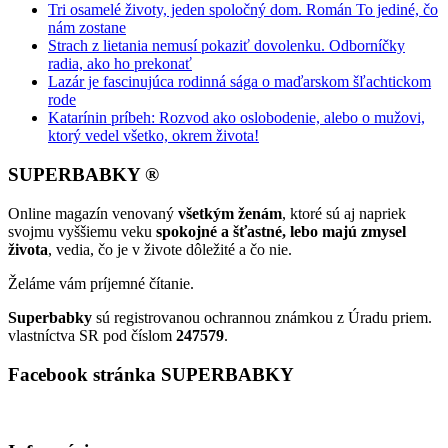
Tri osamelé životy, jeden spoločný dom. Román To jediné, čo
nám zostane
Strach z lietania nemusí pokaziť dovolenku. Odborníčky
radia, ako ho prekonať
Lazár je fascinujúca rodinná sága o maďarskom šľachtickom
rode
Katarínin príbeh: Rozvod ako oslobodenie, alebo o mužovi,
ktorý vedel všetko, okrem života!
SUPERBABKY ®
Online magazín venovaný
všetkým ženám
, ktoré sú aj napriek
svojmu vyššiemu veku
spokojné a šťastné, lebo majú zmysel
života
, vedia, čo je v živote dôležité a čo nie.
Želáme vám príjemné čítanie.
Superbabky
sú registrovanou ochrannou známkou z Úradu priem.
vlastníctva SR pod číslom
247579
.
Facebook stránka SUPERBABKY