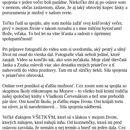
spojenia v jeden večer boli parádne. Niekoľko dni aj po oslave som
v nemom, občas zaslzenom, úžase, že aj taký obrovitý kopec lásky a
porozumenia je možný v našom svete.
Toľko ľudí sa spojilo, aby som mohla zažiť svoj kráľovský večer,
prvý v mojom živote v takom rozsahu a s mne milými bytosťami!
Bože, vďaka. To bol let na vlne šťastia a radosti v úprimnej
spolupatričnosti!
Pri príprave fotografií do videa som si uvedomila, aký pestrý a silný
život mi osud do vienka dal. Fotografie však neboli jediné, ktoré
zaujali. Video sa končilo tak, ako som nečakala. Moje zlaté dievčatá
Janka a Zuzka oslovili viac ako desiatku mojich priateľov a tí
nahovorili do videa pozdravy. Tam mi už slzičky tiekli. Sila spojenia
v priateľstve obrovská.
Online svet ponúkol aj ďalšiu možnosť. Cez zoom som sa spojila so
skupinou školy etikoterapie na Morave – to všetko boli krstní rodičia
našej spoločnej knihy s Vladkom Červenákom a tiež sme prehodili
pár slov. Oni končili školu, ja ďalšiu etapu života. Oni krájali tortu
na záver, ja tú narodeninovú… Sila spojenia nádherná.
Veľké ďakujem VŠETKÝM, ktorí sú s láskou v mojom živote,
ktorých milujem, ktorí milujú mňa. Od kozmetičky, ktorá mi pred
oslavou zavolala, že nemám u nej termín a hneď mi jeden dala. Cez