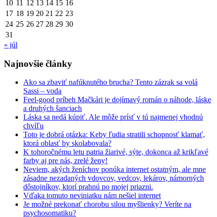
10
11
12
13
14
15
16
17
18
19
20
21
22
23
24
25
26
27
28
29
30
31
« júl
Najnovšie články
Ako sa zbaviť nafúknutého brucha? Tento zázrak sa volá
Sassi – voda
Feel-good príbeh Mačkári je dojímavý román o náhode, láske
a druhých šanciach
Láska sa nedá kúpiť. Ale môže prísť v tú najmenej vhodnú
chvíľu
Toto je dobrá otázka: Keby ľudia stratili schopnosť klamať,
ktorá oblasť by skolabovala?
K tohoročnému letu patria žiarivé, sýte, dokonca až krikľavé
farby aj pre nás, zrelé ženy!
Neviem, akých ženíchov ponúka internet ostatným, ale mne
zásadne nezadaných vdovcov, vedcov, lekárov, námorných
dôstojníkov, ktorí prahnú po mojej priazni.
Vďaka tomuto neviniatku nám nešiel internet
Je možné prekonať chorobu silou myšlienky? Veríte na
psychosomatiku?