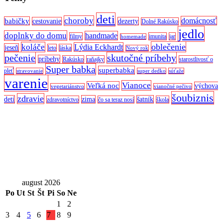
deti
choroby
domácnosť
babičky
cestovanie
dezerty
Dolné Rakúsko
jedlo
doplnky do domu
handmade
filmy
imunita
jar
homemade
oblečenie
koláče
Lýdia Eckhardt
jeseň
leto
láska
Nový rok
pečenie
skutočné príbehy
príbehy
Rakúsko
raňajky
starostlivosť o
Super babka
superbabka
pleť
stravovanie
super dedko
súťaže
varenie
Vianoce
Veľká noc
výchova
vegetariánstvo
vianočné pečivo
šoubiznis
zdravie
detí
zima
šatník
zdravotníctvo
čo sa teraz nosí
škola
august 2026
Po
Ut
St
Št
Pi
So
Ne
1
2
3
4
5
6
7
8
9