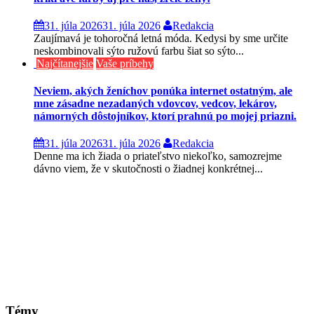
31. júla 2026
31. júla 2026
Redakcia
Zaujímavá je tohoročná letná móda. Kedysi by sme určite
neskombinovali sýto ružovú farbu šiat so sýto...
Najčítanejšie
Vaše príbehy
Neviem, akých ženíchov ponúka internet ostatným, ale
mne zásadne nezadaných vdovcov, vedcov, lekárov,
námorných dôstojníkov, ktorí prahnú po mojej priazni.
31. júla 2026
31. júla 2026
Redakcia
Denne ma ich žiada o priateľstvo niekoľko, samozrejme
dávno viem, že v skutočnosti o žiadnej konkrétnej...
Témy