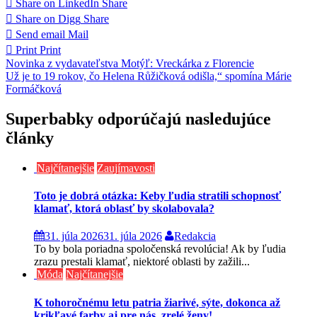
Share on LinkedIn
Share
Share on Digg
Share
Send email
Mail
Print
Print
Navigácia
Novinka z vydavateľstva Motýľ: Vreckárka z Florencie
Už je to 19 rokov, čo Helena Růžičková odišla,“ spomína Márie
v
Formáčková
článku
Superbabky odporúčajú nasledujúce
články
Najčítanejšie
Zaujímavosti
Toto je dobrá otázka: Keby ľudia stratili schopnosť
klamať, ktorá oblasť by skolabovala?
31. júla 2026
31. júla 2026
Redakcia
To by bola poriadna spoločenská revolúcia! Ak by ľudia
zrazu prestali klamať, niektoré oblasti by zažili...
Móda
Najčítanejšie
K tohoročnému letu patria žiarivé, sýte, dokonca až
krikľavé farby aj pre nás, zrelé ženy!