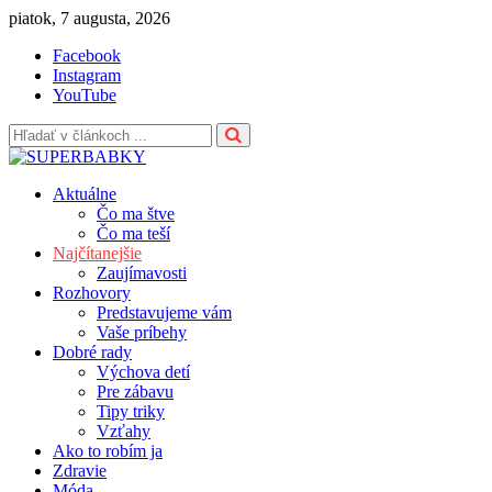
Skip
piatok, 7 augusta, 2026
to
Facebook
content
Instagram
YouTube
Aktuálne
Čo ma štve
Čo ma teší
Najčítanejšie
Zaujímavosti
Rozhovory
Predstavujeme vám
Vaše príbehy
Dobré rady
Výchova detí
Pre zábavu
Tipy triky
Vzťahy
Ako to robím ja
Zdravie
Móda