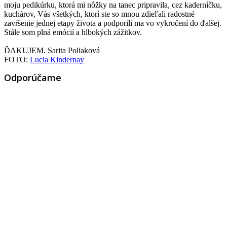
moju pedikúrku, ktorá mi nôžky na tanec pripravila, cez kaderníčku,
kuchárov, Vás všetkých, ktorí ste so mnou zdieľali radostné
zavŕšenie jednej etapy života a podporili ma vo vykročení do ďalšej.
Stále som plná emócií a hlbokých zážitkov.
ĎAKUJEM. Sarita Poliaková
FOTO:
Lucia Kindernay
Odporúčame