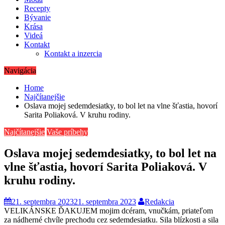
Recepty
Bývanie
Krása
Videá
Kontakt
Kontakt a inzercia
Navigácia
Home
Najčítanejšie
Oslava mojej sedemdesiatky, to bol let na vlne šťastia, hovorí
Sarita Poliaková. V kruhu rodiny.
Najčítanejšie
Vaše príbehy
Oslava mojej sedemdesiatky, to bol let na
vlne šťastia, hovorí Sarita Poliaková. V
kruhu rodiny.
21. septembra 2023
21. septembra 2023
Redakcia
VELIKÁNSKE ĎAKUJEM mojim dcéram, vnučkám, priateľom
za nádherné chvíle prechodu cez sedemdesiatku. Sila blízkosti a sila