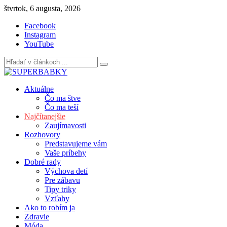
Skip
štvrtok, 6 augusta, 2026
to
Facebook
content
Instagram
YouTube
Aktuálne
Čo ma štve
Čo ma teší
Najčítanejšie
Zaujímavosti
Rozhovory
Predstavujeme vám
Vaše príbehy
Dobré rady
Výchova detí
Pre zábavu
Tipy triky
Vzťahy
Ako to robím ja
Zdravie
Móda