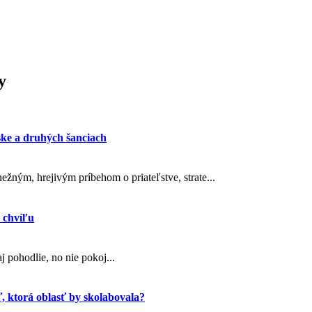
y
ske a druhých šanciach
ežným, hrejivým príbehom o priateľstve, strate...
 chvíľu
 pohodlie, no nie pokoj...
ť, ktorá oblasť by skolabovala?