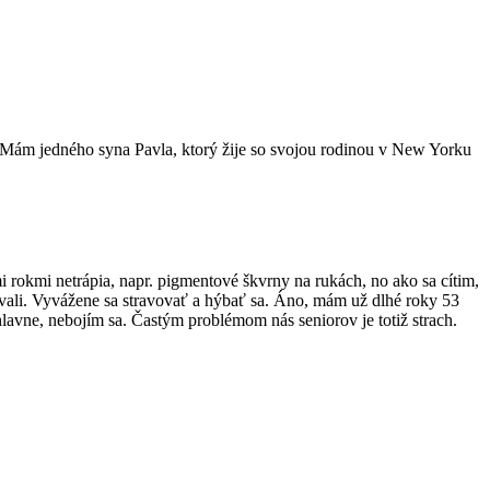
 Mám jedného syna Pavla, ktorý žije so svojou rodinou v New Yorku
imi rokmi netrápia, napr. pigmentové škvrny na rukách, no ako sa cítim,
bávali. Vyvážene sa stravovať a hýbať sa. Áno, mám už dlhé roky 53
hlavne, nebojím sa. Častým problémom nás seniorov je totiž strach.