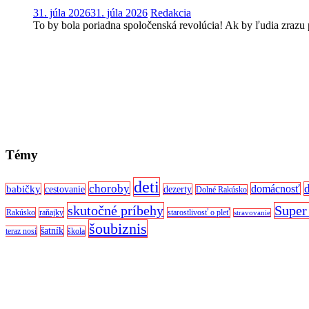
31. júla 2026
31. júla 2026
Redakcia
To by bola poriadna spoločenská revolúcia! Ak by ľudia zrazu pre
Témy
deti
choroby
domácnosť
babičky
cestovanie
dezerty
Dolné Rakúsko
skutočné príbehy
Super
Rakúsko
raňajky
starostlivosť o pleť
stravovanie
šoubiznis
šatník
teraz nosí
škola