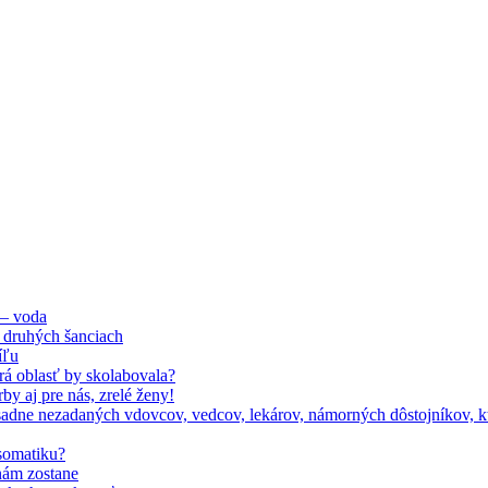
 – voda
 druhých šanciach
íľu
orá oblasť by skolabovala?
by aj pre nás, zrelé ženy!
adne nezadaných vdovcov, vedcov, lekárov, námorných dôstojníkov, kto
somatiku?
nám zostane