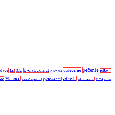
pečenie
oblečenie
oláče
Lýdia Eckhardt
príbehy
leto
láska
Nový rok
zdravie
Vianoce
noc
výchova detí
zima
zdravotníctvo
čo sa
vianočné pečivo