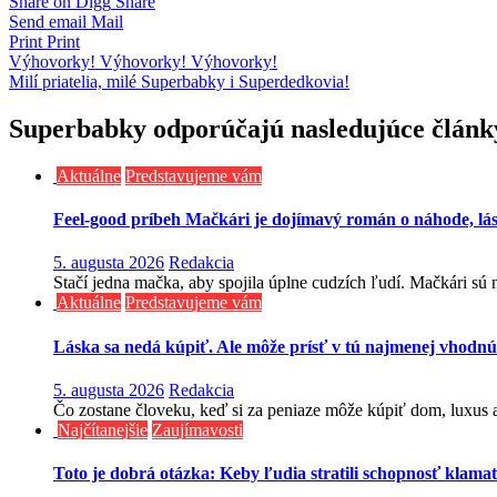
Share on Digg
Share
Send email
Mail
Print
Print
Navigácia
Výhovorky! Výhovorky! Výhovorky!
Milí priatelia, milé Superbabky i Superdedkovia!
v
článku
Superbabky odporúčajú nasledujúce článk
Aktuálne
Predstavujeme vám
Feel-good príbeh Mačkári je dojímavý román o náhode, lá
5. augusta 2026
Redakcia
Stačí jedna mačka, aby spojila úplne cudzích ľudí. Mačkári sú n
Aktuálne
Predstavujeme vám
Láska sa nedá kúpiť. Ale môže prísť v tú najmenej vhodnú
5. augusta 2026
Redakcia
Čo zostane človeku, keď si za peniaze môže kúpiť dom, luxus aj
Najčítanejšie
Zaujímavosti
Toto je dobrá otázka: Keby ľudia stratili schopnosť klama