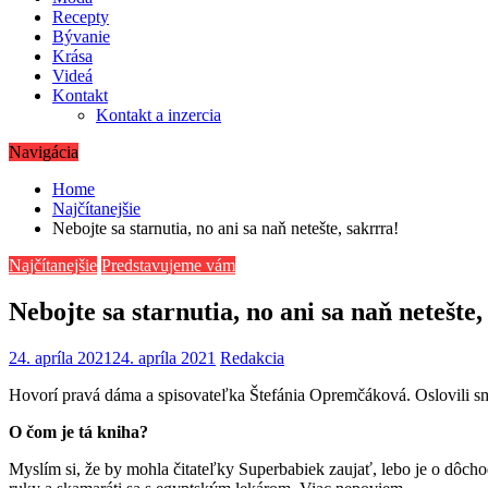
Recepty
Bývanie
Krása
Videá
Kontakt
Kontakt a inzercia
Navigácia
Home
Najčítanejšie
Nebojte sa starnutia, no ani sa naň netešte, sakrrra!
Najčítanejšie
Predstavujeme vám
Nebojte sa starnutia, no ani sa naň netešte,
24. apríla 2021
24. apríla 2021
Redakcia
Hovorí pravá dáma a spisovateľka Štefánia Opremčáková. Oslovili sme
O čom je tá kniha?
Myslím si, že by mohla čitateľky Superbabiek zaujať, lebo je o dôcho