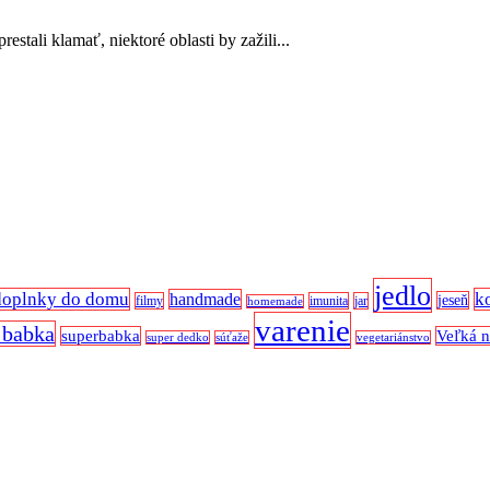
stali klamať, niektoré oblasti by zažili...
jedlo
doplnky do domu
k
handmade
jeseň
filmy
imunita
jar
homemade
varenie
 babka
superbabka
Veľká 
super dedko
súťaže
vegetariánstvo