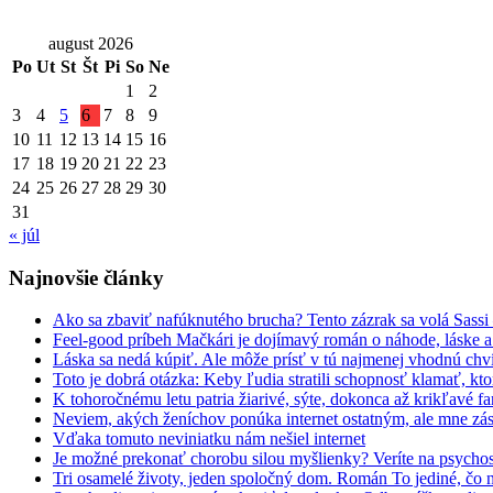
august 2026
Po
Ut
St
Št
Pi
So
Ne
1
2
3
4
5
6
7
8
9
10
11
12
13
14
15
16
17
18
19
20
21
22
23
24
25
26
27
28
29
30
31
« júl
Najnovšie články
Ako sa zbaviť nafúknutého brucha? Tento zázrak sa volá Sassi
Feel-good príbeh Mačkári je dojímavý román o náhode, láske a
Láska sa nedá kúpiť. Ale môže prísť v tú najmenej vhodnú chv
Toto je dobrá otázka: Keby ľudia stratili schopnosť klamať, kt
K tohoročnému letu patria žiarivé, sýte, dokonca až krikľavé far
Neviem, akých ženíchov ponúka internet ostatným, ale mne zás
Vďaka tomuto neviniatku nám nešiel internet
Je možné prekonať chorobu silou myšlienky? Veríte na psycho
Tri osamelé životy, jeden spoločný dom. Román To jediné, čo 