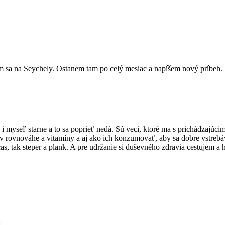
m sa na Seychely. Ostanem tam po celý mesiac a napíšem nový príbeh.
o i myseľ starne a to sa poprieť nedá. Sú veci, ktoré ma s prichádzajúc
le v rovnováhe a vitamíny a aj ako ich konzumovať, aby sa dobre vstre
s, tak steper a plank. A pre udržanie si duševného zdravia cestujem a 