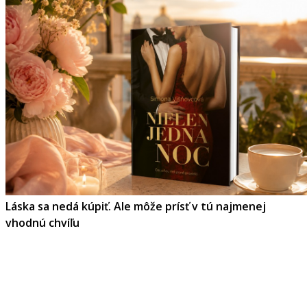
Láska sa nedá kúpiť. Ale môže prísť v tú najmenej
vhodnú chvíľu