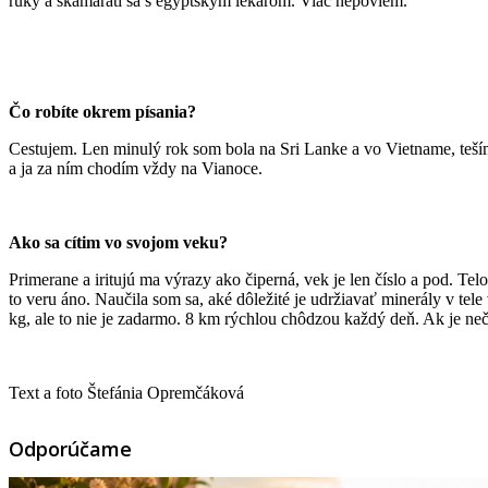
ruky a skamaráti sa s egyptským lekárom. Viac nepoviem.
Čo robíte okrem písania?
Cestujem. Len minulý rok som bola na Sri Lanke a vo Vietname, teší
a ja za ním chodím vždy na Vianoce.
Ako sa cítim vo svojom veku?
Primerane a iritujú ma výrazy ako čiperná, vek je len číslo a pod. Tel
to veru áno. Naučila som sa, aké dôležité je udržiavať minerály v te
kg, ale to nie je zadarmo. 8 km rýchlou chôdzou každý deň. Ak je neča
Text a foto Štefánia Opremčáková
Odporúčame