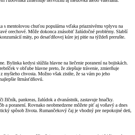
rem ľubovníka zmierňuje nervozitu aj medovka alebo valeriána.
ylinka s mentolovou chuťou populárna vďaka priaznivému vplyvu na
o pravé orechové. Môže dokonca znásobiť žalúdočné problémy. Slabší
onzumácií mäty, po desaťdňovej kúre jej pitie na týždeň prerušte.
e. Bylinka kedysi slúžila hlavne na liečenie poranení na bojiskách.
rebríček v obľube hlavne preto, že zlepšuje trávenie, zmierňuje
j z myšieho chvosta. Možno však zistíte, že sa vám po jeho
 najlepšie štrnásťdňovú.
eči žlčník, pankreas, žalúdok a dvanástnik, zastavuje hnačky.
h chorôb a poranení. Rovnako neobmedzene môžete piť aj voňavý a dnes
ektický spôsob života. Rumančekový čaj je vhodný pre nepokojné deti,