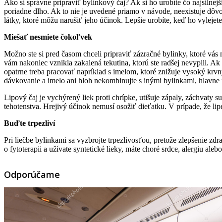
Ako si správne pripraviť bylinkový čaj? Ak si ho urobíte čo najsilnej
poriadne dlho. Ak to nie je uvedené priamo v návode, neexistuje dôvo
látky, ktoré môžu narušiť jeho účinok. Lepšie urobíte, keď ho vyleje
Miešať nesmiete čokoľvek
Možno ste si pred časom chceli pripraviť zázračné bylinky, ktoré vás
vám nakoniec vznikla zakalená tekutina, ktorú ste radšej nevypili. Ak 
opatrne treba pracovať napríklad s imelom, ktoré znižuje vysoký krvn
dávkovanie a imelo ani hloh nekombinujte s inými bylinkami, hlavne 
Lipový čaj je vychýrený liek proti chrípke, utišuje zápaly, záchvaty 
tehotenstva. Hrejivý účinok nemusí osožiť dieťatku. V prípade, že lipe 
Buďte trpezliví
Pri liečbe bylinkami sa vyzbrojte trpezlivosťou, pretože zlepšenie z
o fytoterapii a užívate syntetické lieky, máte choré srdce, alergiu al
Odporúčame