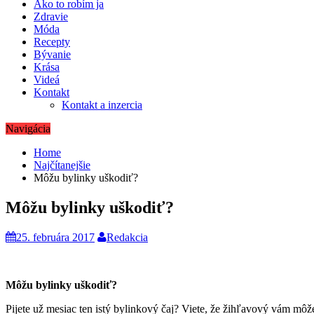
Ako to robím ja
Zdravie
Móda
Recepty
Bývanie
Krása
Videá
Kontakt
Kontakt a inzercia
Navigácia
Home
Najčítanejšie
Môžu bylinky uškodiť?
Môžu bylinky uškodiť?
25. februára 2017
Redakcia
Môžu bylinky uškodiť?
Pijete už mesiac ten istý bylinkový čaj? Viete, že žihľavový vám môže