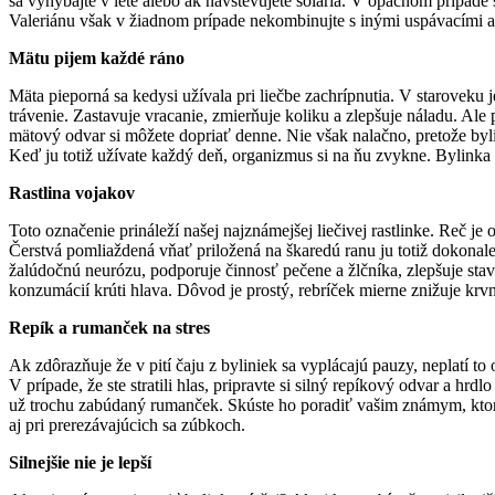
sa vyhýbajte v lete alebo ak navštevujete solária. V opačnom prípad
Valeriánu však v žiadnom prípade nekombinujte s inými uspávacími a
Mätu pijem každé ráno
Mäta pieporná sa kedysi užívala pri liečbe zachrípnutia. V staroveku
trávenie. Zastavuje vracanie, zmierňuje koliku a zlepšuje náladu. Al
mätový odvar si môžete dopriať denne. Nie však nalačno, pretože byl
Keď ju totiž užívate každý deň, organizmus si na ňu zvykne. Bylinka p
Rastlina vojakov
Toto označenie prináleží našej najznámejšej liečivej rastlinke. Reč 
Čerstvá pomliaždená vňať priložená na škaredú ranu ju totiž dokonale 
žalúdočnú neurózu, podporuje činnosť pečene a žlčníka, zlepšuje stav 
konzumácií krúti hlava. Dôvod je prostý, rebríček mierne znižuje krvný 
Repík a rumanček na stres
Ak zdôrazňuje že v pití čaju z byliniek sa vyplácajú pauzy, neplatí to
V prípade, že ste stratili hlas, pripravte si silný repíkový odvar a 
už trochu zabúdaný rumanček. Skúste ho poradiť vašim známym, ktorí 
aj pri prerezávajúcich sa zúbkoch.
Silnejšie nie je lepší