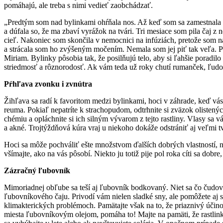
pomáhajú, ale treba s nimi vedieť zaobchádzať.
„Predtým som nad bylinkami ohŕňala nos. Až keď som sa zamestnala ak
a dúfala so, že ma zbaví vyrážok na tvári. Tri mesiace som pila čaj z
cieľ. Nakoniec som skončila v nemocnici na infúziách, pretože som na 
a strácala som ho zvýšeným močením. Nemala som jej piť tak veľa. Pŕh
Miriam. Bylinky pôsobia tak, že posilňujú telo, aby si ľahšie poradil
striedmosť a rôznorodosť. Ak vám teda už roky chutí rumanček, ľudo
Pŕhľava zvonku i zvnútra
Žihľava sa radí k favoritom medzi bylinkami, hoci v záhrade, keď vás
reuma. Pokiaľ nepatríte k strachopudom, odtrhnite si zväzok olistenýc
chémiu a opláchnite si ich silným vývarom z tejto rastliny. Vlasy sa v
a akné. Trojtýždňová kúra vraj u niekoho dokáže odstrániť aj veľmi
Hoci sa môže pochváliť ešte množstvom ďalších dobrých vlastností, ne
všímajte, ako na vás pôsobí. Niekto ju totiž pije pol roka cíti sa do
Zázračný ľubovník
Mimoriadnej obľube sa teší aj ľubovník bodkovaný. Niet sa čo čudova
ľubovníkového čaju. Privodí vám nielen sladké sny, ale pomôžete aj s
klimakterických problémoch. Pamätajte však na to, že priaznivý účin
miesta ľubovníkovým olejom, pomáha to! Majte na pamäti, že rastlin