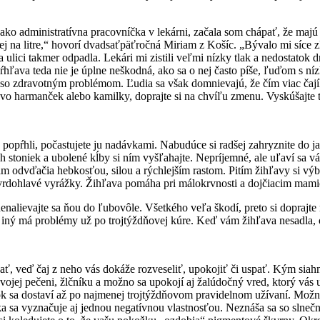
o administratívna pracovníčka v lekárni, začala som chápať, že majú 
 nej na litre,“ hovorí dvadsaťpäťročná Miriam z Košíc. „Bývalo mi síce 
ulici takmer odpadla. Lekári mi zistili veľmi nízky tlak a nedostatok d
ľava teda nie je úplne neškodná, ako sa o nej často píše, ľuďom s níz
o so zdravotným problémom. Ľudia sa však domnievajú, že čím viac čajíko
vo harmanček alebo kamilky, doprajte si na chvíľu zmenu. Vyskúšajte 
 popŕhli, počastujete ju nadávkami. Nabudúce si radšej zahryznite do j
h stoniek a ubolené kĺby si ním vyšľahajte. Nepríjemné, ale uľaví sa v
ám odvďačia hebkosťou, silou a rýchlejším rastom. Pitím žihľavy si výbo
 tvrdohlavé vyrážky. Žihľava pomáha pri málokrvnosti a dojčiacim ma
nalievajte sa ňou do ľubovôle. Všetkého veľa škodí, preto si doprajte
bre, iný má problémy už po trojtýždňovej kúre. Keď vám žihľava nesadla,
ť, veď čaj z neho vás dokáže rozveseliť, upokojiť či uspať. Kým siahn
vojej pečeni, žlčníku a možno sa upokojí aj žalúdočný vred, ktorý vás
ok sa dostaví až po najmenej trojtýždňovom pravidelnom užívaní. Možno 
ka sa vyznačuje aj jednou negatívnou vlastnosťou. Neznáša sa so slne