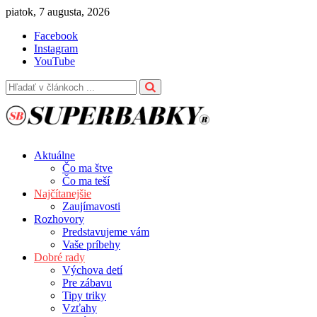
Skip
piatok, 7 augusta, 2026
to
Facebook
content
Instagram
YouTube
Aktuálne
Čo ma štve
Čo ma teší
Najčítanejšie
Zaujímavosti
Rozhovory
Predstavujeme vám
Vaše príbehy
Dobré rady
Výchova detí
Pre zábavu
Tipy triky
Vzťahy