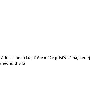
Láska sa nedá kúpiť. Ale môže prísť v tú najmenej
vhodnú chvíľu