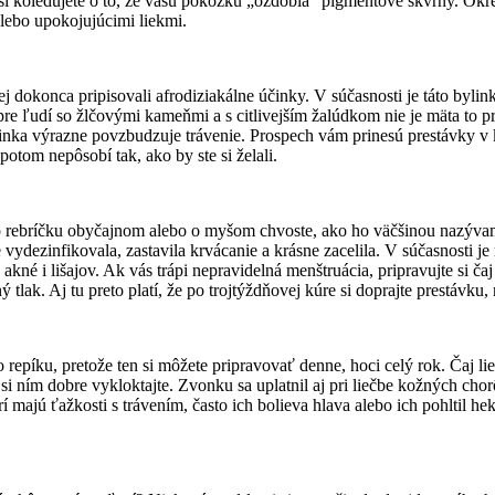
e si koledujete o to, že vašu pokožku „ozdobia“ pigmentové škvrny. Ok
lebo upokojujúcimi liekmi.
 jej dokonca pripisovali afrodiziakálne účinky. V súčasnosti je táto b
e pre ľudí so žlčovými kameňmi a s citlivejším žalúdkom nie je mäta t
inka výrazne povzbudzuje trávenie. Prospech vám prinesú prestávky v k
otom nepôsobí tak, ako by ste si želali.
je o rebríčku obyčajnom alebo o myšom chvoste, ako ho väčšinou nazývam
vydezinfikovala, zastavila krvácanie a krásne zacelila. V súčasnosti je 
akné i lišajov. Ak vás trápi nepravidelná menštruácia, pripravujte si ča
tlak. Aj tu preto platí, že po trojtýždňovej kúre si doprajte prestávku,
 o repíku, pretože ten si môžete pripravovať denne, hoci celý rok. Čaj li
hrdlo si ním dobre vykloktajte. Zvonku sa uplatnil aj pri liečbe kožnýc
majú ťažkosti s trávením, často ich bolieva hlava alebo ich pohltil h