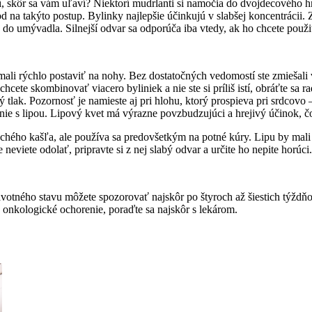
ší, skôr sa vám uľaví? Niektorí mudrlanti si namočia do dvojdecového h
d na takýto postup. Bylinky najlepšie účinkujú v slabšej koncentrácii
te do umývadla. Silnejší odvar sa odporúča iba vtedy, ak ho chcete použ
 mali rýchlo postaviť na nohy. Bez dostatočných vedomostí ste zmiešali 
chcete skombinovať viacero byliniek a nie ste si príliš istí, obráťte sa
ý tlak. Pozornosť je namieste aj pri hlohu, ktorý prospieva pri srdcov
nie s lipou. Lipový kvet má výrazne povzbudzujúci a hrejivý účinok, č
suchého kašľa, ale používa sa predovšetkým na potné kúry. Lipu by mali
neviete odolať, pripravte si z nej slabý odvar a určite ho nepite horúci.
dravotného stavu môžete spozorovať najskôr po štyroch až šiestich týžd
ebo onkologické ochorenie, poraďte sa najskôr s lekárom.