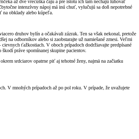
rnčeka až dve vrecúška čaju a pre istotu ich tam nechajú lúhovať
. Zbytočne intenzívny nápoj má inú chuť, vylučujú sa doň nepotrebné
iť na obklady alebo kúpeľa.
viacero druhov bylín a očakávali zázrak. Ten sa však nekonal, pretože
 radšej na odborníkov alebo si zaobstarajte už namiešané zmesi. Veľmi
o – cievnych ťažkostiach. V oboch prípadoch dodržiavajte predpísané
o škodí práve spomínanej skupine pacientov.
 okrem srdciarov opatrne piť aj tehotné ženy, najmä na začiatku
ňoch. V mnohých prípadoch až po pol roku. V prípade, že uvažujete