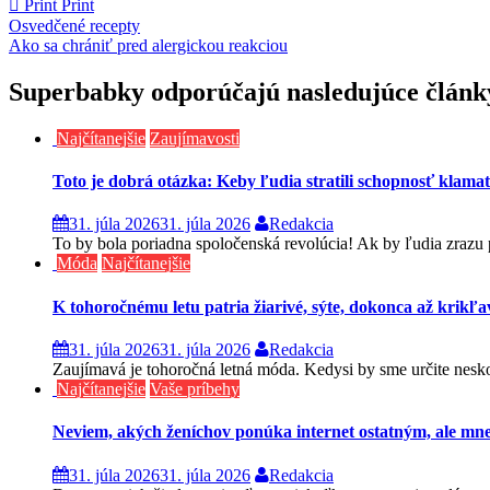
Print
Print
Navigácia
Osvedčené recepty
Ako sa chrániť pred alergickou reakciou
v
článku
Superbabky odporúčajú nasledujúce článk
Najčítanejšie
Zaujímavosti
Toto je dobrá otázka: Keby ľudia stratili schopnosť klama
31. júla 2026
31. júla 2026
Redakcia
To by bola poriadna spoločenská revolúcia! Ak by ľudia zrazu pre
Móda
Najčítanejšie
K tohoročnému letu patria žiarivé, sýte, dokonca až krikľav
31. júla 2026
31. júla 2026
Redakcia
Zaujímavá je tohoročná letná móda. Kedysi by sme určite neskom
Najčítanejšie
Vaše príbehy
Neviem, akých ženíchov ponúka internet ostatným, ale mne
31. júla 2026
31. júla 2026
Redakcia