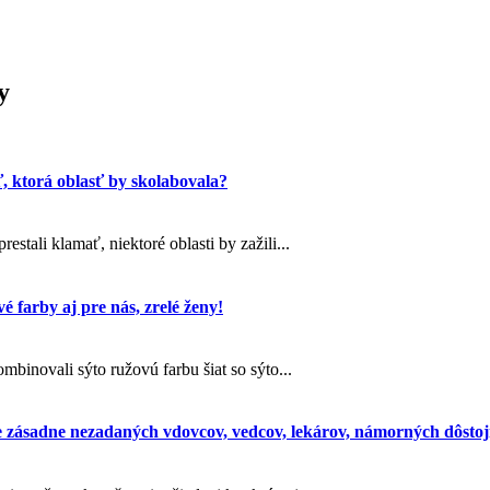
y
ť, ktorá oblasť by skolabovala?
stali klamať, niektoré oblasti by zažili...
é farby aj pre nás, zrelé ženy!
binovali sýto ružovú farbu šiat so sýto...
 zásadne nezadaných vdovcov, vedcov, lekárov, námorných dôstojn