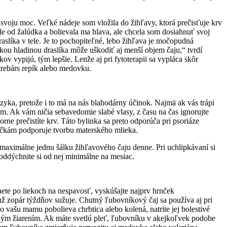
svoju moc. Veľké nádeje som vložila do žihľavy, ktorá prečisťuje krv
zle od žalúdka a bolievala ma hlava, ale chcela som dosiahnuť svoj
raslíka v tele. Je to pochopiteľné, lebo žihľava je močopudná
kou hladinou draslíka môže uškodiť aj menší objem čaju,“ tvrdí
v vypijú, tým lepšie. Lenže aj pri fytoterapii sa vypláca skôr
trebárs repík alebo medovku.
azyka, pretože i to má na nás blahodárny účinok. Najmä ak vás trápi
ám. Ak vám ničia sebavedomie slabé vlasy, z času na čas ignorujte
rne prečistíte krv. Táto bylinka sa preto odporúča pri psoriáze
mičkám podporuje tvorbu materského mlieka.
 maximálne jednu šálku žihľavového čaju denne. Pri uchlipkávaní si
 oddýchnite si od nej minimálne na mesiac.
ete po liekoch na nespavosť, vyskúšajte najprv hrnček
 už zopár týždňov sužuje. Chutný ľubovníkový čaj sa používa aj pri
vašu mamu pobolieva chrbtica alebo kolená, natrite jej bolestivé
čným žiarením. Ak máte svetlú pleť, ľubovníku v akejkoľvek podobe