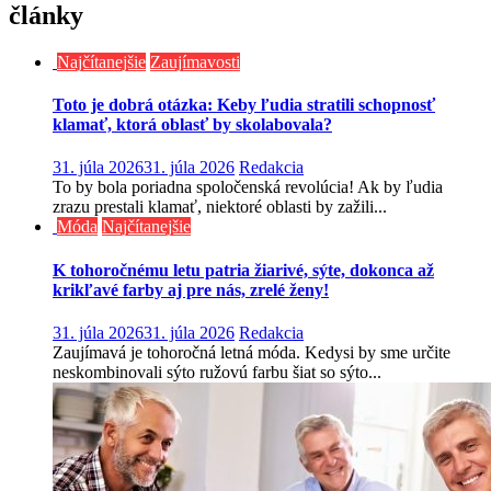
články
Najčítanejšie
Zaujímavosti
Toto je dobrá otázka: Keby ľudia stratili schopnosť
klamať, ktorá oblasť by skolabovala?
31. júla 2026
31. júla 2026
Redakcia
To by bola poriadna spoločenská revolúcia! Ak by ľudia
zrazu prestali klamať, niektoré oblasti by zažili...
Móda
Najčítanejšie
K tohoročnému letu patria žiarivé, sýte, dokonca až
krikľavé farby aj pre nás, zrelé ženy!
31. júla 2026
31. júla 2026
Redakcia
Zaujímavá je tohoročná letná móda. Kedysi by sme určite
neskombinovali sýto ružovú farbu šiat so sýto...