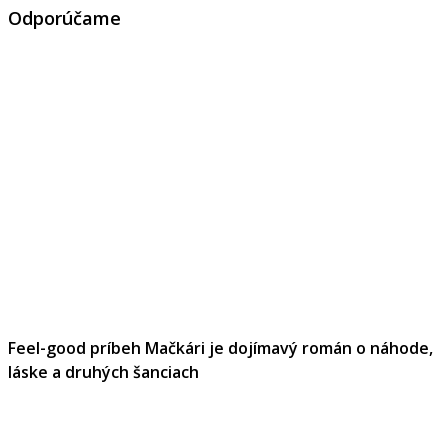
Odporúčame
Feel-good príbeh Mačkári je dojímavý román o náhode,
láske a druhých šanciach