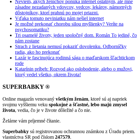
Neviem, akých ženíchov ponúka internet ostatným, ale mne
zásadne nezadaných vdovcov, vedcov, lekárov, námorných
dôstojníkov, ktorí prahnú po mojej priazni.
Vďaka tomuto neviniatku nám nešiel internet
Je možné prekonať chorobu silou myšlienky? Veríte na
psychosomatiku?
Tri osamelé životy, jeden spoločný dom. Román To jediné, čo
nám zostane
Strach z lietania nemusí pokaziť dovolenku. Odborníčky
radia, ako ho prekonať
Lazár je fascinujúca rodinná sága o maďarskom šľachtickom
rode
Katarínin príbeh: Rozvod ako oslobodenie, alebo o mužovi,
ktorý vedel všetko, okrem života!
SUPERBABKY ®
Online magazín venovaný
všetkým ženám
, ktoré sú aj napriek
svojmu vyššiemu veku
spokojné a šťastné, lebo majú zmysel
života
, vedia, čo je v živote dôležité a čo nie.
Želáme vám príjemné čítanie.
Superbabky
sú registrovanou ochrannou známkou z Úradu priem.
vlastníctva SR pod číslom
247579
.