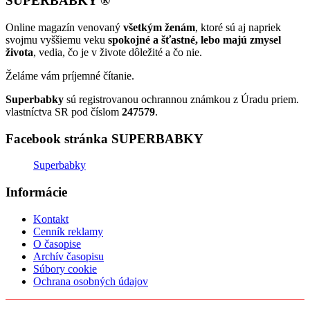
SUPERBABKY ®
Online magazín venovaný
všetkým ženám
, ktoré sú aj napriek
svojmu vyššiemu veku
spokojné a šťastné, lebo majú zmysel
života
, vedia, čo je v živote dôležité a čo nie.
Želáme vám príjemné čítanie.
Superbabky
sú registrovanou ochrannou známkou z Úradu priem.
vlastníctva SR pod číslom
247579
.
Facebook stránka SUPERBABKY
Superbabky
Informácie
Kontakt
Cenník reklamy
O časopise
Archív časopisu
Súbory cookie
Ochrana osobných údajov