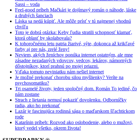
Sassi – voda
Feel-good príbeh Mačkári je dojímavý román o náhode, láske
a druhých šanciach
Láska sa nedá kúpiť. Ale môže prísť v tú najmenej vhodnú
chvíľu
Toto je dobrá otázka: Keby ľudia stratili schopnosť klamať,
ktorá oblasť by skolabovala?
K tohoročnému letu patria žiarivé, sýte, dokonca až krikľavé
farby aj pre nás, zrelé ženy!
Neviem, akých ženíchov ponúka internet ostatným, ale mne
zásadne nezadaných vdovcov, vedcov, lekárov, námorných
dôstojníkov, ktorí prahnú po mojej priazni.
Vďaka tomuto neviniatku nám nešiel internet
Je možné prekonať chorobu silou myšlienky? Veríte na
psychosomatiku?
Tri osamelé životy, jeden spoločný dom. Román To jediné, čo
nám zostane
Strach z lietania nemusí pokaziť dovolenku. Odborníčky
radia, ako ho prekonať
Lazár je fascinujúca rodinná sága o maďarskom šľachtickom
rode
Katarínin príbeh: Rozvod ako oslobodenie, alebo o mužovi,
ktorý vedel všetko, okrem života!