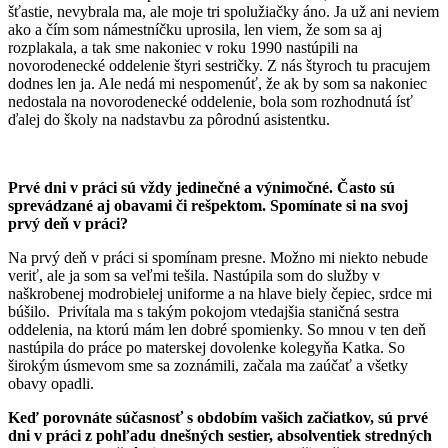
šťastie, nevybrala ma, ale moje tri spolužiačky áno. Ja už ani neviem
ako a čím som námestníčku uprosila, len viem, že som sa aj
rozplakala, a tak sme nakoniec v roku 1990 nastúpili na
novorodenecké oddelenie štyri sestričky. Z nás štyroch tu pracujem
dodnes len ja. Ale nedá mi nespomenúť, že ak by som sa nakoniec
nedostala na novorodenecké oddelenie, bola som rozhodnutá ísť
ďalej do školy na nadstavbu za pôrodnú asistentku.
Prvé dni v práci sú vždy jedinečné a výnimočné. Často sú
sprevádzané aj obavami či rešpektom. Spomínate si na svoj
prvý deň v práci?
Na prvý deň v práci si spomínam presne. Možno mi niekto nebude
veriť, ale ja som sa veľmi tešila. Nastúpila som do služby v
naškrobenej modrobielej uniforme a na hlave biely čepiec, srdce mi
búšilo. Privítala ma s takým pokojom vtedajšia staničná sestra
oddelenia, na ktorú mám len dobré spomienky. So mnou v ten deň
nastúpila do práce po materskej dovolenke kolegyňa Katka. So
širokým úsmevom sme sa zoznámili, začala ma zaúčať a všetky
obavy opadli.
Keď porovnáte súčasnosť s obdobím vašich začiatkov, sú prvé
dni v práci z pohľadu dnešných sestier, absolventiek stredných