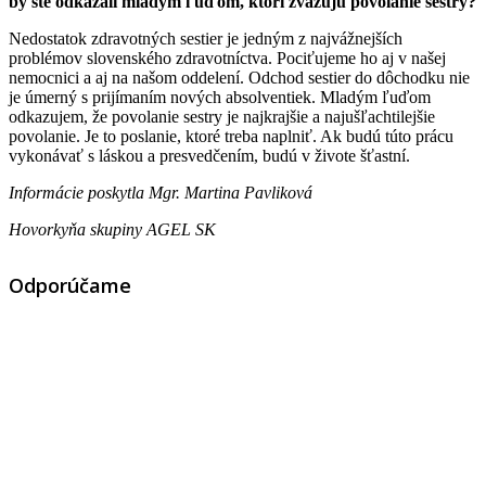
by ste odkázali mladým ľuďom, ktorí zvažujú povolanie sestry?
Nedostatok zdravotných sestier je jedným z najvážnejších
problémov slovenského zdravotníctva. Pociťujeme ho aj v našej
nemocnici a aj na našom oddelení. Odchod sestier do dôchodku nie
je úmerný s prijímaním nových absolventiek. Mladým ľuďom
odkazujem, že povolanie sestry je najkrajšie a najušľachtilejšie
povolanie. Je to poslanie, ktoré treba naplniť. Ak budú túto prácu
vykonávať s láskou a presvedčením, budú v živote šťastní.
Informácie poskytla Mgr. Martina Pavliková
Hovorkyňa skupiny AGEL SK
Odporúčame