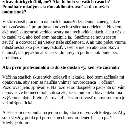
zdravotníckych škôl, iné? Ako to bolo vo vašich časoch?
Pomáhate mladým sestrám aklimatizovať sa do nových
podmienok?
V súčasnosti pracujem na pozícii manažérky dennej zmeny, takže
som zúčastnená pri prijímaní nových sestier na oddelenie. Neviem,
aké majú skúsenosti vedúce sestry na iných oddeleniach, ale u nás je
to zatiaľ tak, ako keď som nastúpila ja. Snažíme sa novú sestru
zaučiť a odovzdať jej všetky naše skúsenosti. A ak túto prácu vníma
mladá sestra ako poslanie, radosť, vášeň a nie len ako zárobkovú
činnosť, tak jej aklimatizácia sa do nových podmienok bude bez
problémov.
Akú prvú profesionálnu radu ste dostali vy, keď ste začínali?
Väčšina starších skúsených kolegýň a lekárka, keď som začínala mi
opakovala, aby som sa naučila vnímať novorodenca „ očami“.
Pozorovať jeho správanie. Na rozdiel od dospelého pacienta on vám
nepovie, že ho niečo bolí, cíti sa zle, že sa mu krúti hlava alebo má
zvýšenú teplotu. Preto ošetrovateľská starostlivosť o novorodenca je
veľmi špecifická.
A ešte som nezabudla na jednu radu, ktorú mi vraveli kolegyne. Aby
som si vždy priala pri pôrode, nech novorodenec hlasno plače.
Vtedy je dobre.