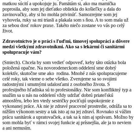
matkou súcití a upokojuje ju. Pamätám si, ako ma mamička
poprosila, aby som jej dieťatko obliekla do košieľky a dala do
zavinovačky, aby si ho mohla privinúť. Samozrejme som jej
vyhovela, ruky sa mi triasli a plakala som s ňou. A to som mala už
za sebou dosť rokov praxe. Takéto niečo zostane vo vás po celý
život.
Zdravotníctvo je o práci s ľuďmi, tímovej spolupráci a dôvere
medzi všetkými zdravotníkmi. Ako sa s lekármi či sanitármi
spolupracuje vám?
(Smiech). Chcela by som vedieť odpoveď, keby táto otázka bola
položená opačne. Na novorodeneckom oddelení sme dobrý
kolektív, skutočne sme ako rodina. Mnohé z nás spolupracujeme
celé roky, tak vieme o sebe všetko. Zverujeme sa so svojimi
radostnými i smutnými udalosťami z osobného života. S
profesijného hľadiska sú to profesionálky. Nie som konfliktný typ a
snažím sa u nás na oddelení vždy udržať dobrú priateľskú
atmosféru, lebo len vtedy sestričky pociťujú uspokojenie z
vykonanej práce. Ak nie je zdravé pracovné prostredie, odráža sa to
nižším výkonom sestry a tak isto aj na jej zdraví. Rovnako si vážim
prácu sanitárok a upratovačiek, a tak sa k nim aj správam. Možno by
som mohla byť v rámci svojej funkcie aj prísnejšia, ale ja to neviem
a ani nemusím.