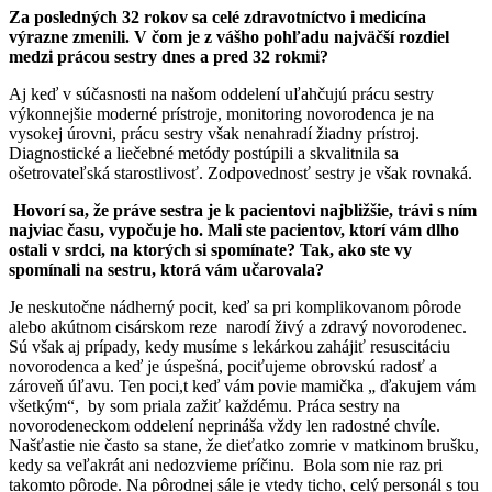
Za posledných 32 rokov sa celé zdravotníctvo i medicína
výrazne zmenili. V čom je z vášho pohľadu najväčší rozdiel
medzi prácou sestry dnes a pred 32 rokmi?
Aj keď v súčasnosti na našom oddelení uľahčujú prácu sestry
výkonnejšie moderné prístroje, monitoring novorodenca je na
vysokej úrovni, prácu sestry však nenahradí žiadny prístroj.
Diagnostické a liečebné metódy postúpili a skvalitnila sa
ošetrovateľská starostlivosť. Zodpovednosť sestry je však rovnaká.
Hovorí sa, že práve sestra je k pacientovi najbližšie, trávi s ním
najviac času, vypočuje ho. Mali ste pacientov, ktorí vám dlho
ostali v srdci, na ktorých si spomínate? Tak, ako ste vy
spomínali na sestru, ktorá vám učarovala?
Je neskutočne nádherný pocit, keď sa pri komplikovanom pôrode
alebo akútnom cisárskom reze narodí živý a zdravý novorodenec.
Sú však aj prípady, kedy musíme s lekárkou zahájiť resuscitáciu
novorodenca a keď je úspešná, pociťujeme obrovskú radosť a
zároveň úľavu. Ten poci,t keď vám povie mamička „ ďakujem vám
všetkým“, by som priala zažiť každému. Práca sestry na
novorodeneckom oddelení neprináša vždy len radostné chvíle.
Našťastie nie často sa stane, že dieťatko zomrie v matkinom brušku,
kedy sa veľakrát ani nedozvieme príčinu. Bola som nie raz pri
takomto pôrode. Na pôrodnej sále je vtedy ticho, celý personál s tou