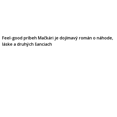
Feel-good príbeh Mačkári je dojímavý román o náhode,
láske a druhých šanciach