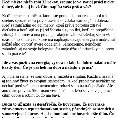
Keď niekto niečo robí 32 rokov, zrejme je vo svojej práci nielen
dobrý, ale ho aj baví. Čím napĺňa vaša práca vás?
Keď stretnete mamičku, ktorej ste pomohli a ona vás po pol roku
stretne, spozná vás a povie „sestrička vďaka vám dojčím doteraz“.
Keď sa zahľadím do očí matky, ktorá práve porodila zdravé
dieťatko a kotúľajú sa jej od šťastia slzy po líci, keď ich prepúšťate
zdravých domov a ona povie ,, ďakujem vám za všetko, ste tu všetci
úžasní“, to sú tie veci ktoré ma napĺňajú, dávajú energiu a máte chuť
každé ráno otvoriť dvere oddelenia. Samozrejme, nemôžem
zabudnúť aj na svoje kolegyne. Sú moje úžasné priateľky a aj preto
sa do práce teším.
Ide z vás pozitívna energia, vyzerá to tak, že dobrú náladu máte
každý deň. Čo je váš liek na dobrú náladu v práci?
Aj mne sa stane, že som občas aj mrzutá a smutná. Každá z nás má
aj rodinný život so svojimi starosťami. A keď problémy nevládzeme
nechať pred vrátnicou nemocnice, odrazí sa to na našej nálade. Ale
áno máte pravdu. Skôr mám veselú náladu, lebo sa vo svojej práci
cítim dobre a robím to, čo ma baví.
Budú to už azda aj desaťročia, čo hovoríme, že slovenské
zdravotníctvo trpí nedostatkom sestier, pôrodných asistentiek a
samozrejme lekárov. A asi o tom budeme hovoriť ešte dlho. Čo