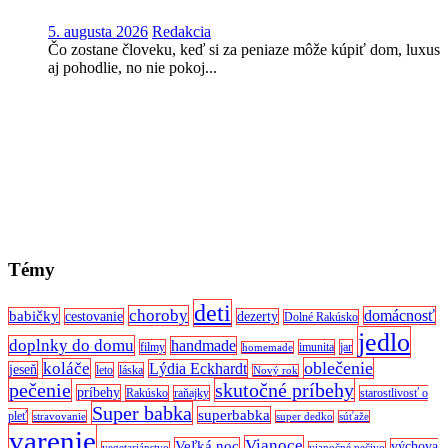
5. augusta 2026
Redakcia
Čo zostane človeku, keď si za peniaze môže kúpiť dom, luxus
aj pohodlie, no nie pokoj...
Témy
deti
choroby
domácnosť
babičky
cestovanie
dezerty
Dolné Rakúsko
jedlo
doplnky do domu
handmade
filmy
imunita
jar
homemade
oblečenie
koláče
Lýdia Eckhardt
jeseň
leto
láska
Nový rok
pečenie
skutočné príbehy
príbehy
Rakúsko
raňajky
starostlivosť o
Super babka
superbabka
pleť
stravovanie
super dedko
súťaže
varenie
Vianoce
Veľká noc
výchova
vegetariánstvo
vianočné pečivo