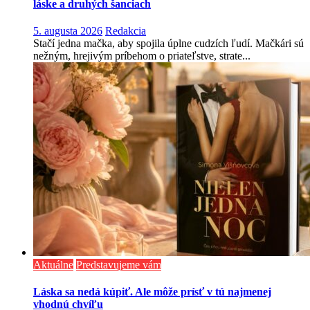
láske a druhých šanciach
5. augusta 2026
Redakcia
Stačí jedna mačka, aby spojila úplne cudzích ľudí. Mačkári sú
nežným, hrejivým príbehom o priateľstve, strate...
Aktuálne
Predstavujeme vám
Láska sa nedá kúpiť. Ale môže prísť v tú najmenej
vhodnú chvíľu