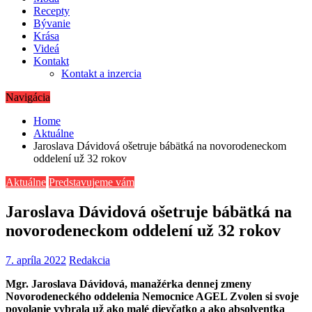
Recepty
Bývanie
Krása
Videá
Kontakt
Kontakt a inzercia
Navigácia
Home
Aktuálne
Jaroslava Dávidová ošetruje bábätká na novorodeneckom
oddelení už 32 rokov
Aktuálne
Predstavujeme vám
Jaroslava Dávidová ošetruje bábätká na
novorodeneckom oddelení už 32 rokov
7. apríla 2022
Redakcia
Mgr. Jaroslava Dávidová, manažérka dennej zmeny
Novorodeneckého oddelenia Nemocnice AGEL Zvolen si svoje
povolanie vybrala už ako malé dievčatko a ako absolventka