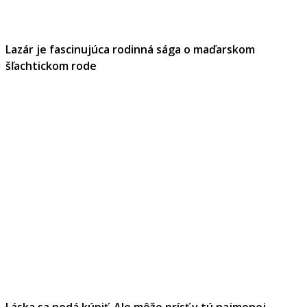
Lazár je fascinujúca rodinná sága o maďarskom
šľachtickom rode
Láska sa nedá kúpiť. Ale môže prísť v tú najmenej