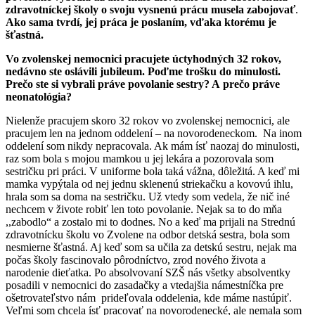
zdravotníckej školy o svoju vysnenú prácu musela zabojovať
.
Ako sama tvrdí, jej práca je poslaním, vďaka ktorému je
šťastná.
Vo zvolenskej nemocnici pracujete úctyhodných 32 rokov,
nedávno ste oslávili jubileum. Poďme trošku do minulosti.
Prečo ste si vybrali práve povolanie sestry? A prečo práve
neonatológia?
Nielenže pracujem skoro 32 rokov vo zvolenskej nemocnici, ale
pracujem len na jednom oddelení – na novorodeneckom. Na inom
oddelení som nikdy nepracovala. Ak mám ísť naozaj do minulosti,
raz som bola s mojou mamkou u jej lekára a pozorovala som
sestričku pri práci. V uniforme bola taká vážna, dôležitá. A keď mi
mamka vypýtala od nej jednu sklenenú striekačku a kovovú ihlu,
hrala som sa doma na sestričku. Už vtedy som vedela, že nič iné
nechcem v živote robiť len toto povolanie. Nejak sa to do mňa
,,zabodlo“ a zostalo mi to dodnes. No a keď ma prijali na Strednú
zdravotnícku školu vo Zvolene na odbor detská sestra, bola som
nesmierne šťastná. Aj keď som sa učila za detskú sestru, nejak ma
počas školy fascinovalo pôrodníctvo, zrod nového života a
narodenie dieťatka. Po absolvovaní SZŠ nás všetky absolventky
posadili v nemocnici do zasadačky a vtedajšia námestníčka pre
ošetrovateľstvo nám prideľovala oddelenia, kde máme nastúpiť.
Veľmi som chcela ísť pracovať na novorodenecké, ale nemala som