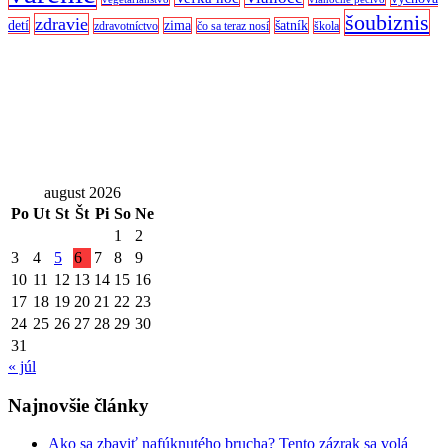
šoubiznis
zdravie
detí
zima
šatník
zdravotníctvo
čo sa teraz nosí
škola
august 2026
Po
Ut
St
Št
Pi
So
Ne
1
2
3
4
5
6
7
8
9
10
11
12
13
14
15
16
17
18
19
20
21
22
23
24
25
26
27
28
29
30
31
« júl
Najnovšie články
Ako sa zbaviť nafúknutého brucha? Tento zázrak sa volá