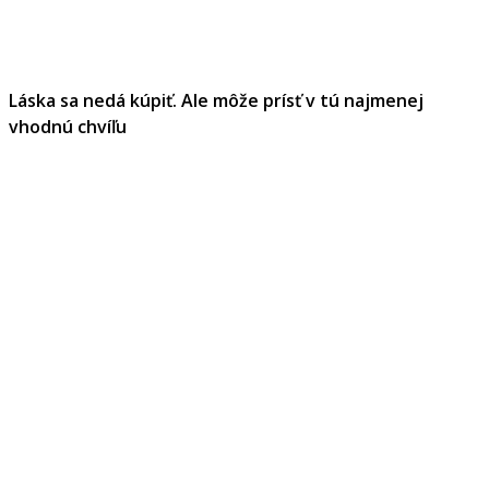
Láska sa nedá kúpiť. Ale môže prísť v tú najmenej
vhodnú chvíľu