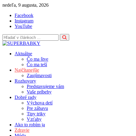
Skip
nedeľa, 9 augusta, 2026
to
Facebook
content
Instagram
YouTube
Aktuálne
Čo ma štve
Čo ma teší
Najčítanejšie
Zaujímavosti
Rozhovory
Predstavujeme vám
Vaše príbehy
Dobré rady
Výchova detí
Pre zábavu
Tipy triky
Vzťahy
Ako to robím ja
Zdravie
Móda