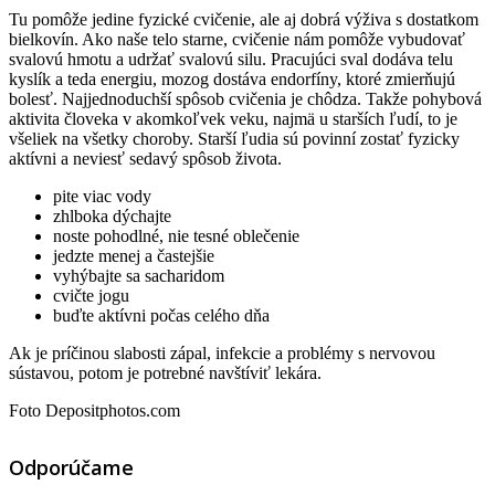
Tu pomôže jedine fyzické cvičenie, ale aj dobrá výživa s dostatkom
bielkovín. Ako naše telo starne, cvičenie nám pomôže vybudovať
svalovú hmotu a udržať svalovú silu. Pracujúci sval dodáva telu
kyslík a teda energiu, mozog dostáva endorfíny, ktoré zmierňujú
bolesť. Najjednoduchší spôsob cvičenia je chôdza. Takže pohybová
aktivita človeka v akomkoľvek veku, najmä u starších ľudí, to je
všeliek na všetky choroby. Starší ľudia sú povinní zostať fyzicky
aktívni a neviesť sedavý spôsob života.
pite viac vody
zhlboka dýchajte
noste pohodlné, nie tesné oblečenie
jedzte menej a častejšie
vyhýbajte sa sacharidom
cvičte jogu
buďte aktívni počas celého dňa
Ak je príčinou slabosti zápal, infekcie a problémy s nervovou
sústavou, potom je potrebné navštíviť lekára.
Foto Depositphotos.com
Odporúčame