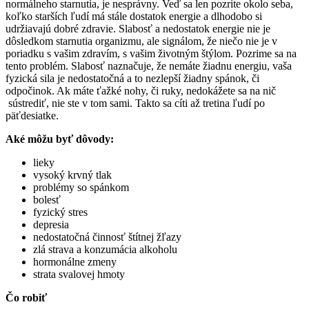
normálneho starnutia, je nesprávny. Veď sa len pozrite okolo seba,
koľko starších ľudí má stále dostatok energie a dlhodobo si
udržiavajú dobré zdravie. Slabosť a nedostatok energie nie je
dôsledkom starnutia organizmu, ale signálom, že niečo nie je v
poriadku s vašim zdravím, s vašim životným štýlom. Pozrime sa na
tento problém. Slabosť naznačuje, že nemáte žiadnu energiu, vaša
fyzická sila je nedostatočná a to nezlepší žiadny spánok, či
odpočinok. Ak máte ťažké nohy, či ruky, nedokážete sa na nič
sústrediť, nie ste v tom sami. Takto sa cíti až tretina ľudí po
päťdesiatke.
Aké môžu byť dôvody:
lieky
vysoký krvný tlak
problémy so spánkom
bolesť
fyzický stres
depresia
nedostatočná činnosť štítnej žľazy
zlá strava a konzumácia alkoholu
hormonálne zmeny
strata svalovej hmoty
Čo robiť