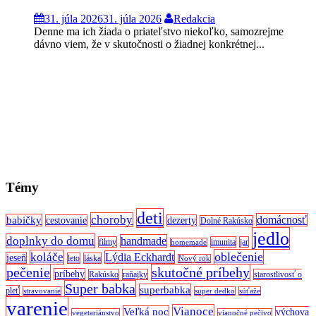
31. júla 2026
31. júla 2026
Redakcia
Denne ma ich žiada o priateľstvo niekoľko, samozrejme
dávno viem, že v skutočnosti o žiadnej konkrétnej...
Témy
deti
choroby
domácnosť
babičky
cestovanie
dezerty
Dolné Rakúsko
jedlo
doplnky do domu
handmade
filmy
imunita
jar
homemade
oblečenie
koláče
Lýdia Eckhardt
jeseň
leto
láska
Nový rok
pečenie
skutočné príbehy
príbehy
Rakúsko
raňajky
starostlivosť o
Super babka
superbabka
pleť
stravovanie
super dedko
súťaže
varenie
Vianoce
Veľká noc
výchova
vegetariánstvo
vianočné pečivo