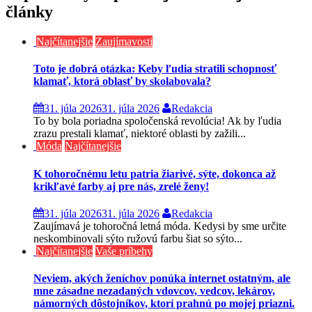
články
Najčítanejšie
Zaujímavosti
Toto je dobrá otázka: Keby ľudia stratili schopnosť
klamať, ktorá oblasť by skolabovala?
31. júla 2026
31. júla 2026
Redakcia
To by bola poriadna spoločenská revolúcia! Ak by ľudia
zrazu prestali klamať, niektoré oblasti by zažili...
Móda
Najčítanejšie
K tohoročnému letu patria žiarivé, sýte, dokonca až
krikľavé farby aj pre nás, zrelé ženy!
31. júla 2026
31. júla 2026
Redakcia
Zaujímavá je tohoročná letná móda. Kedysi by sme určite
neskombinovali sýto ružovú farbu šiat so sýto...
Najčítanejšie
Vaše príbehy
Neviem, akých ženíchov ponúka internet ostatným, ale
mne zásadne nezadaných vdovcov, vedcov, lekárov,
námorných dôstojníkov, ktorí prahnú po mojej priazni.