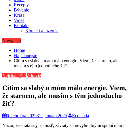
Recepty
Bývanie
Krása
Videá
Kontakt
Kontakt a inzercia
Navigácia
Home
Najčítanejšie
Cítim sa slabý a mám málo energie. Viem, že starnem, ale
musím s tým jednoducho žiť?
Najčítanejšie
Zdravie
Cítim sa slabý a mám málo energie. Viem,
že starnem, ale musím s tým jednoducho
žiť?
6. februára 2025
31. januára 2025
Redakcia
Názor, že strata sily, slabosť, závraty sú nevyhnutnými spoločníkmi