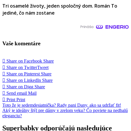
Tri osamelé životy, jeden spoločný dom. Román To
jediné, čo nám zostane
Vaše komentáre
Share on Facebook
Share
Share on Twitter
Tweet
Share on Pinterest
Share
Share on LinkedIn
Share
Share on Digg
Share
Send email
Mail
Print
Print
Navigácia
Toto že je sedemdesiatnička? Rady pani Dany, ako sa udržať fit!
Aký je ideálny štýl pre dámy v zrelom veku? Čo poviete na nedbalú
v
eleganciu?
článku
Superbabky odporúčajú nasledujúce