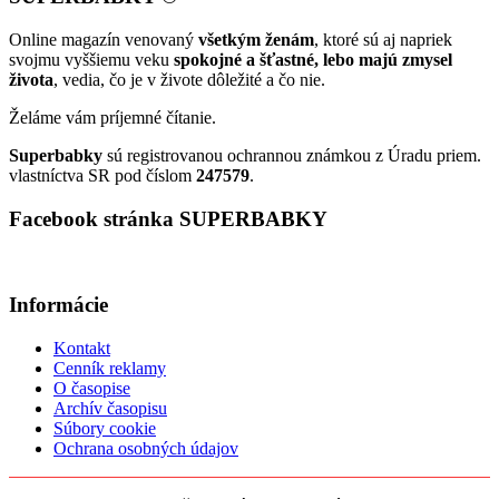
Online magazín venovaný
všetkým ženám
, ktoré sú aj napriek
svojmu vyššiemu veku
spokojné a šťastné, lebo majú zmysel
života
, vedia, čo je v živote dôležité a čo nie.
Želáme vám príjemné čítanie.
Superbabky
sú registrovanou ochrannou známkou z Úradu priem.
vlastníctva SR pod číslom
247579
.
Facebook stránka SUPERBABKY
Informácie
Kontakt
Cenník reklamy
O časopise
Archív časopisu
Súbory cookie
Ochrana osobných údajov