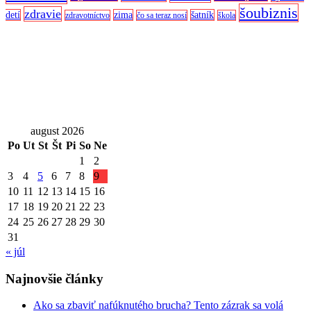
šoubiznis
zdravie
detí
zima
šatník
zdravotníctvo
čo sa teraz nosí
škola
august 2026
Po
Ut
St
Št
Pi
So
Ne
1
2
3
4
5
6
7
8
9
10
11
12
13
14
15
16
17
18
19
20
21
22
23
24
25
26
27
28
29
30
31
« júl
Najnovšie články
Ako sa zbaviť nafúknutého brucha? Tento zázrak sa volá