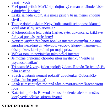
Sassi – voda
Feel-good príbeh Mačkári je dojímavý román o náhode, láske
a druhých šanciach
Láska sa nedá kúpiť. Ale môže prísť v tú najmenej vhodnú
chvíľu
Toto je dobrá otázka: Keby ľudia stratili schopnosť klamať,
ktorá oblasť by skolabovala?
K tohoročnému letu patria žiarivé, sýte, dokonca až krikľavé
farby aj pre nás, zrelé ženy!
Neviem, akých ženíchov ponúka internet ostatným, ale mne
zásadne nezadaných vdovcov, vedcov, lekárov, námorných
dôstojníkov, ktorí prahnú po mojej priazni.
Vďaka tomuto neviniatku nám nešiel internet
Je možné prekonať chorobu silou myšlienky? Veríte na
psychosomatiku?
Tri osamelé životy, jeden spoločný dom. Román To jediné, čo
nám zostane
Strach z lietania nemusí pokaziť dovolenku. Odborníčky
radia, ako ho prekonať
Lazár je fascinujúca rodinná sága o maďarskom šľachtickom
rode
Katarínin príbeh: Rozvod ako oslobodenie, alebo o mužovi,
ktorý vedel všetko, okrem života!
SUPERBABKY ®