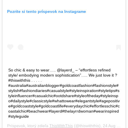
Pozrite si tento príspevok na Instagrame
So chic & easy to wear….. @layerd_ – “effortless refined
style/ embodying modern sophistication”….. We just love it ?
#thiswiththis . . . . .
#australia#australianblogger#goldcoastfashion#fashionstyle#
stylish#fashiondiaries#casualstyle#styleinspiration#styletips#s
tyleinfluencer#casualchic#ootdshare#styleoftheday#styleinsp
o#dailystyle#classicstyle#whattowear#elegantstyle#agepositiv
e#goldcoaststyle#goldcoastlife#everydaychic#effortlesschic#c
oastalchic#beachwear#layerd#thelayrrdwoman#wearinspired
#styleguide
Príspevok, ktorý zdieľa
ThisWithThis
(@thiswiththis),
24 Aug 2018 o 12:27 PDT