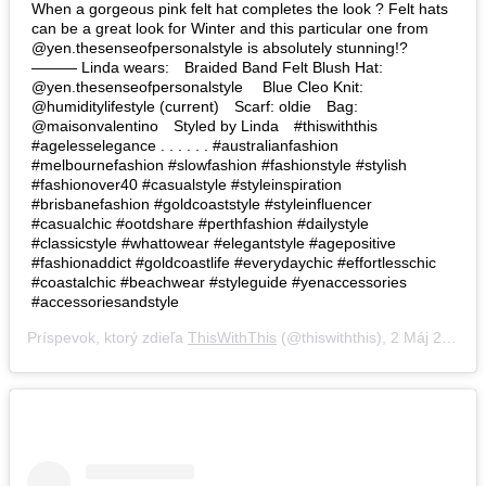
When a gorgeous pink felt hat completes the look ? Felt hats
can be a great look for Winter and this particular one from ⠀
@yen.thesenseofpersonalstyle is absolutely stunning!?
——— Linda wears:⠀ Braided Band Felt Blush Hat:
@yen.thesenseofpersonalstyle ⠀ Blue Cleo Knit:
@humiditylifestyle (current)⠀ Scarf: oldie⠀ Bag:
@maisonvalentino⠀ Styled by Linda⠀ #thiswiththis
#agelesselegance . . . . . . #australianfashion
#melbournefashion #slowfashion #fashionstyle #stylish
#fashionover40 #casualstyle #styleinspiration
#brisbanefashion #goldcoaststyle #styleinfluencer
#casualchic #ootdshare #perthfashion #dailystyle
#classicstyle #whattowear #elegantstyle #agepositive
#fashionaddict #goldcoastlife #everydaychic #effortlesschic
#coastalchic #beachwear #styleguide #yenaccessories
#accessoriesandstyle⠀
Príspevok, ktorý zdieľa
ThisWithThis
(@thiswiththis),
2 Máj 2019 o 12:18 PDT