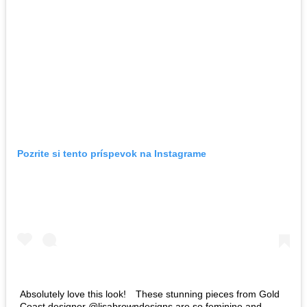
Pozrite si tento príspevok na Instagrame
Absolutely love this look!⠀ These stunning pieces from Gold
Coast designer @lisabrowndesigns are so feminine and