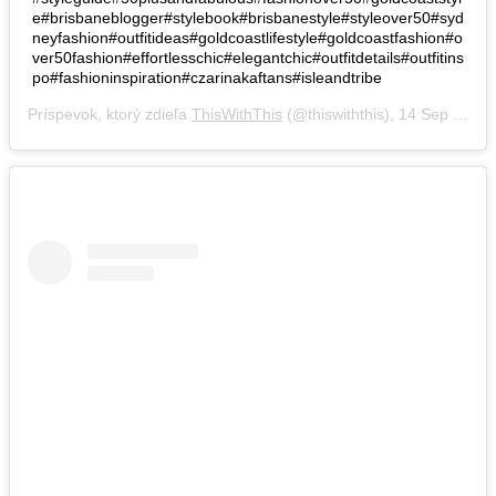
e#brisbaneblogger#stylebook#brisbanestyle#styleover50#syd
neyfashion#outfitideas#goldcoastlifestyle#goldcoastfashion#o
ver50fashion#effortlesschic#elegantchic#outfitdetails#outfitins
po#fashioninspiration#czarinakaftans#isleandtribe
Príspevok, ktorý zdieľa
ThisWithThis
(@thiswiththis),
14 Sep 2018 o 12:27 PDT