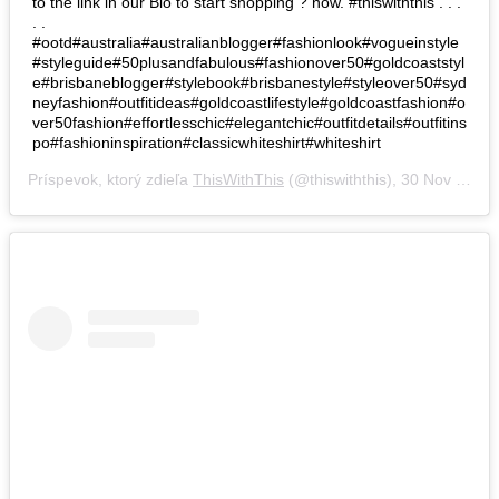
to the link in our Bio to start shopping ? now. #thiswiththis . . .
. .
#ootd#australia#australianblogger#fashionlook#vogueinstyle
#styleguide#50plusandfabulous#fashionover50#goldcoaststyl
e#brisbaneblogger#stylebook#brisbanestyle#styleover50#syd
neyfashion#outfitideas#goldcoastlifestyle#goldcoastfashion#o
ver50fashion#effortlesschic#elegantchic#outfitdetails#outfitins
po#fashioninspiration#classicwhiteshirt#whiteshirt
Príspevok, ktorý zdieľa
ThisWithThis
(@thiswiththis),
30 Nov 2018 o 11:25 PST