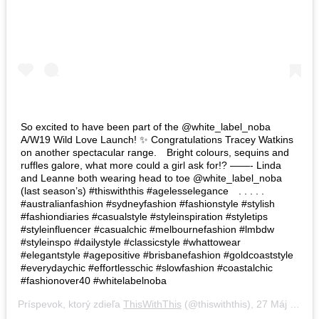
So excited to have been part of the @white_label_noba
A/W19 Wild Love Launch! ✨ Congratulations Tracey Watkins
on another spectacular range.⠀ Bright colours, sequins and
ruffles galore, what more could a girl ask for!? ——- Linda
and Leanne both wearing head to toe @white_label_noba
(last season’s) #thiswiththis #agelesselegance⠀ . . . . .
#australianfashion #sydneyfashion #fashionstyle #stylish
#fashiondiaries #casualstyle #styleinspiration #styletips
#styleinfluencer #casualchic #melbournefashion #lmbdw
#styleinspo #dailystyle #classicstyle #whattowear
#elegantstyle #agepositive #brisbanefashion #goldcoaststyle
#everydaychic #effortlesschic #slowfashion #coastalchic
#fashionover40 #whitelabelnoba
Príspevok, ktorý zdieľa
ThisWithThis
(@thiswiththis),
27 Máj 2019 o 1:14 PDT