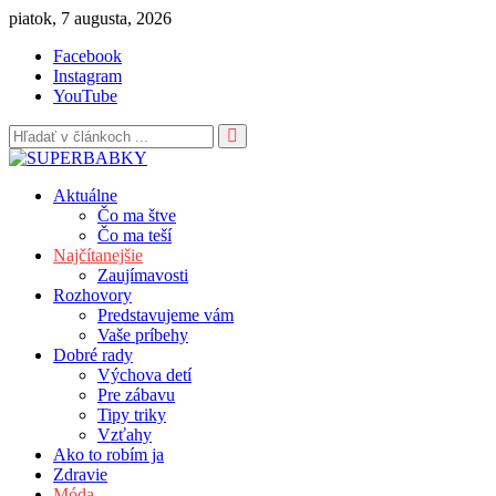
Skip
piatok, 7 augusta, 2026
to
Facebook
content
Instagram
YouTube
Aktuálne
Čo ma štve
Čo ma teší
Najčítanejšie
Zaujímavosti
Rozhovory
Predstavujeme vám
Vaše príbehy
Dobré rady
Výchova detí
Pre zábavu
Tipy triky
Vzťahy
Ako to robím ja
Zdravie
Móda