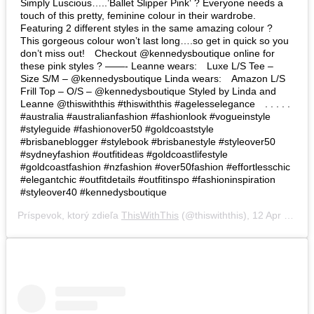
Simply Luscious…..’Ballet Slipper Pink‘ ? Everyone needs a
touch of this pretty, feminine colour in their wardrobe. ⠀
Featuring 2 different styles in the same amazing colour ?
This gorgeous colour won’t last long….so get in quick so you
don’t miss out!⠀ Checkout @kennedysboutique online for
these pink styles ? ——- Leanne wears:⠀ Luxe L/S Tee –
Size S/M – @kennedysboutique Linda wears:⠀ Amazon L/S
Frill Top – O/S – @kennedysboutique Styled by Linda and
Leanne @thiswiththis #thiswiththis #agelesselegance⠀ . . . . .
#australia #australianfashion #fashionlook #vogueinstyle
#styleguide #fashionover50 #goldcoaststyle
#brisbaneblogger #stylebook #brisbanestyle #styleover50
#sydneyfashion #outfitideas #goldcoastlifestyle
#goldcoastfashion #nzfashion #over50fashion #effortlesschic
#elegantchic #outfitdetails #outfitinspo #fashioninspiration
#styleover40 #kennedysboutique
Príspevok, ktorý zdieľa
ThisWithThis
(@thiswiththis),
12 Apr 2019 o 12:16 PDT