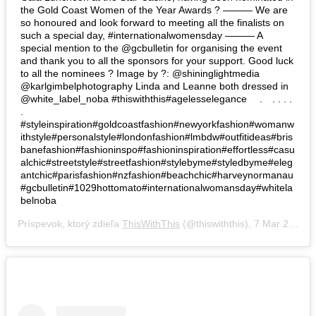
the Gold Coast Women of the Year Awards ? ——— We are
so honoured and look forward to meeting all the finalists on
such a special day, #internationalwomensday ——— A
special mention to the @gcbulletin for organising the event
and thank you to all the sponsors for your support. Good luck
to all the nominees ? Image by ?: @shininglightmedia
@karlgimbelphotography Linda and Leanne both dressed in
@white_label_noba #thiswiththis#agelesselegance ⠀ .⠀ . . . .
.
#styleinspiration#goldcoastfashion#newyorkfashion#womanw
ithstyle#personalstyle#londonfashion#lmbdw#outfitideas#bris
banefashion#fashioninspo#fashioninspiration#effortless#casu
alchic#streetstyle#streetfashion#stylebyme#styledbyme#eleg
antchic#parisfashion#nzfashion#beachchic#harveynormanau
#gcbulletin#1029hottomato#internationalwomansday#whitela
belnoba
Príspevok, ktorý zdieľa
ThisWithThis
(@thiswiththis),
7 Mar 2019 o 11:19 PST