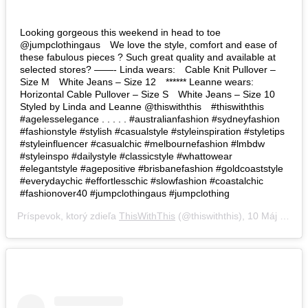
Looking gorgeous this weekend in head to toe
@jumpclothingaus⠀ We love the style, comfort and ease of
these fabulous pieces ? Such great quality and available at
selected stores? ——- Linda wears:⠀ Cable Knit Pullover –
Size M⠀ White Jeans – Size 12⠀ ****** Leanne wears:⠀
Horizontal Cable Pullover – Size S⠀ White Jeans – Size 10⠀
Styled by Linda and Leanne @thiswiththis⠀ #thiswiththis
#agelesselegance . . . . . #australianfashion #sydneyfashion
#fashionstyle #stylish #casualstyle #styleinspiration #styletips
#styleinfluencer #casualchic #melbournefashion #lmbdw
#styleinspo #dailystyle #classicstyle #whattowear
#elegantstyle #agepositive #brisbanefashion #goldcoaststyle
#everydaychic #effortlesschic #slowfashion #coastalchic
#fashionover40 #jumpclothingaus #jumpclothing
Príspevok, ktorý zdieľa
ThisWithThis
(@thiswiththis),
10 Máj 2019 o 12:10 PDT