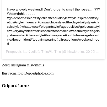
Have a lovely weekend! Don’t forget to smell the roses…..???
#thiswiththis . . . . .
#goldcoastfashion#stylefiles#casualstyle#styleinspiration#styl
etips#styleinfluencer#casualchic#styleoftheday#dailystyle#cla
ssicstyle#whattowear#elegantstyle#agepositive#goldcoaststyl
e#everydaychic#effortlesschic#coastalchic#casualstyle#ageis
justanumber#classystyle#fashionpiece#outfitideas#agelessst
yle#beconfident#todayimwearing#alfrescofleur#weekendmoo
d
Príspevok, ktorý zdieľa
ThisWithThis
(@thiswiththis),
20 Júl 2018 o 12:33 PDT
Zdroj instagram thiswiththis
Ilustračná foto Depositphotos.com
Odporúčame