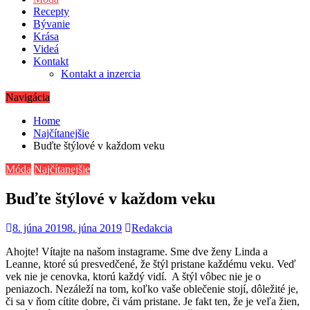
Recepty
Bývanie
Krása
Videá
Kontakt
Kontakt a inzercia
Navigácia
Home
Najčítanejšie
Buďte štýlové v každom veku
Móda
Najčítanejšie
Buďte štýlové v každom veku
8. júna 2019
8. júna 2019
Redakcia
Ahojte! Vítajte na našom instagrame. Sme dve ženy Linda a
Leanne, ktoré sú presvedčené, že štýl pristane každému veku. Veď
vek nie je cenovka, ktorú každý vidí. A štýl vôbec nie je o
peniazoch. Nezáleží na tom, koľko vaše oblečenie stojí, dôležité je,
či sa v ňom cítite dobre, či vám pristane. Je fakt ten, že je veľa žien,