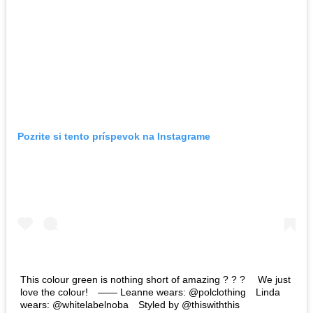
Pozrite si tento príspevok na Instagrame
This colour green is nothing short of amazing ? ? ? ⠀ We just
love the colour!⠀ —— Leanne wears: @polclothing⠀ Linda
wears: @whitelabelnoba⠀ Styled by @thiswiththis⠀