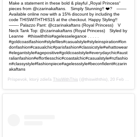
Make a statement in these bold & playful „Royal Princess“
pieces from @czarinakaftans.⠀ Simply Stunning!! ❤️?⠀ ——-
Available online now with a 15% discount by including the
code THISWITHTHIS15 at the checkout. Happy Styling!!
——- Palazzo Pant: @czarinakaftans (Royal Princess)⠀ V
Neck Tank Top: @czarinakaftans (Royal Princess)⠀ Styled by
Leanne⠀ #thiswiththis#agelesselegance . . . . .
#goldcoastfashion#stylefiles#casualstyle#styleinspiration#lon
donfashion#casualchic#parisfashion#classicstyle#whattowear
#elegantstyle#agepositive#goldcoaststyle#everydaychic#aust
ralianfashion#effortlesschic#coastalchic#casualstyle#nzfashio
n#classystyle#fashionpiece#agelessstyle#beconfident#czarin
akaftans
Príspevok, ktorý zdieľa
ThisWithThis
(@thiswiththis),
20 Feb 2019 o 11:20 PST