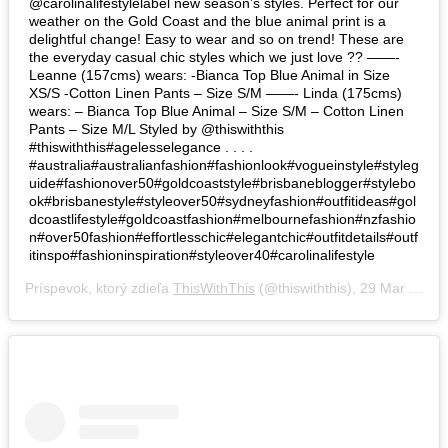
@carolinalifestylelabel new season’s styles. Perfect for our
weather on the Gold Coast and the blue animal print is a
delightful change! Easy to wear and so on trend! These are
the everyday casual chic styles which we just love ?? ——-
Leanne (157cms) wears: -Bianca Top Blue Animal in Size
XS/S -Cotton Linen Pants – Size S/M ——- Linda (175cms)
wears: – Bianca Top Blue Animal – Size S/M – Cotton Linen
Pants – Size M/L Styled by @thiswiththis
#thiswiththis#agelesselegance . . . .
#australia#australianfashion#fashionlook#vogueinstyle#styleg
uide#fashionover50#goldcoaststyle#brisbaneblogger#stylebo
ok#brisbanestyle#styleover50#sydneyfashion#outfitideas#gol
dcoastlifestyle#goldcoastfashion#melbournefashion#nzfashio
n#over50fashion#effortlesschic#elegantchic#outfitdetails#outf
itinspo#fashioninspiration#styleover40#carolinalifestyle
Príspevok, ktorý zdieľa
ThisWithThis
(@thiswiththis),
29 Mar 2019 o 12:05 PDT