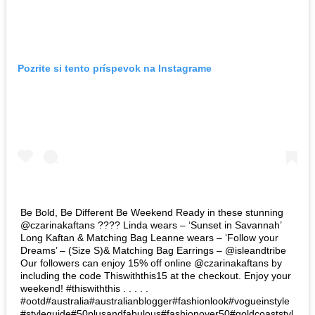
Pozrite si tento príspevok na Instagrame
Be Bold, Be Different Be Weekend Ready in these stunning
@czarinakaftans ???? Linda wears – ‘Sunset in Savannah’
Long Kaftan & Matching Bag Leanne wears – ‘Follow your
Dreams’ – (Size S)& Matching Bag Earrings – @isleandtribe
Our followers can enjoy 15% off online @czarinakaftans by
including the code Thiswiththis15 at the checkout. Enjoy your
weekend! #thiswiththis . . . . .
#ootd#australia#australianblogger#fashionlook#vogueinstyle
#styleguide#50plusandfabulous#fashionover50#goldcoaststyl