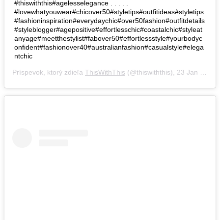
#thiswiththis#agelesselegance . . . . .
#lovewhatyouwear#chicover50#styletips#outfitideas#styletips
#fashioninspiration#everydaychic#over50fashion#outfitdetails
#styleblogger#agepositive#effortlesschic#coastalchic#styleat
anyage#meetthestylist#fabover50#effortlessstyle#yourbodyc
onfident#fashionover40#australianfashion#casualstyle#elega
ntchic
Príspevok, ktorý zdieľa
ThisWithThis
(@thiswiththis),
23 Jan 2019 o 11:27 PST