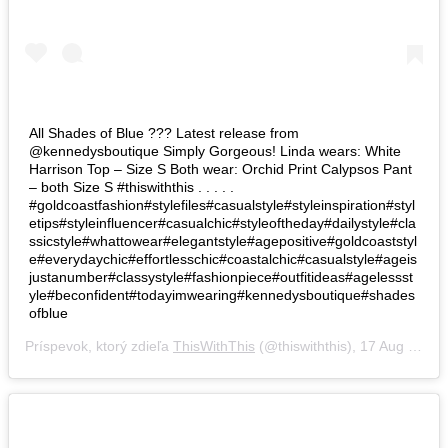
All Shades of Blue ??? Latest release from
@kennedysboutique Simply Gorgeous! Linda wears: White
Harrison Top – Size S Both wear: Orchid Print Calypsos Pant
– both Size S #thiswiththis . . . . .
#goldcoastfashion#stylefiles#casualstyle#styleinspiration#styl
etips#styleinfluencer#casualchic#styleoftheday#dailystyle#cla
ssicstyle#whattowear#elegantstyle#agepositive#goldcoaststyl
e#everydaychic#effortlesschic#coastalchic#casualstyle#ageis
justanumber#classystyle#fashionpiece#outfitideas#agelessst
yle#beconfident#todayimwearing#kennedysboutique#shades
ofblue
Príspevok, ktorý zdieľa
ThisWithThis
(@thiswiththis),
17 Aug 2018 o 2:17 PDT