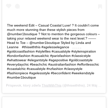
The weekend Edit – Casual Coastal Luxe! ? It couldn’t come
much more stunning than these stylish pieces from
@number1boutique ? Not to mention the gorgeous colours –
taking your relaxed weekend wear to the next level.? ——-
Head to Toe – @number1boutique Styled by Linda and
Leanne⠀ #thiswiththis #agelesselegance⠀ . . . . .
#goldcoastfashion #stylefiles #casualstyle #styleinspiration
#londonfashion #casualchic #parisfashion #classicstyle
#whattowear #elegantstyle #agepositive #goldcoaststyle
#everydaychic #beachchic #australianfashion #effortlesschic
#coastalchic #casualstyle #nzfashion #classystyle
#fashionpiece #agelessstyle #beconfident #weekendstyle
#number1boutique
Príspevok, ktorý zdieľa
ThisWithThis
(@thiswiththis),
24 Máj 2019 o 12:12 PDT