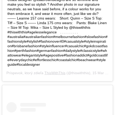
make you feel so stylish ? Another photo in our signature
neutrals, as we have said before, if a colour works for you
then embrace it, and wear it more often, just like we do?⠀
——- Leanne 157 cms wears:⠀ Short: Quinn – Size S Top:
Tiff – Size S ——- Linda 175 cms wears:⠀ Pants: Blake Linen
– Size M Top: Mika – Size L Styled by @thiswiththis
#thiswiththis#agelesselegance⠀ . . . . . . . . .
#australia#australianfashion#melbournefashion#slowfashion#
fashionstyle#stylish#fashionover40#casualstyle#styleinspirati
on#brisbanefashion#styleinfluencer#casualchic#gokdcoastfas
hion#perthfashion#germanfashion#dailystyle#classicstyle#wh
attowear#elegantstyle#agepositive#fashionaddict#goldcoastlif
e#everydaychic#effortlesschic#coastalchic#beachwear#style
guide#localdesigner
Príspevok, ktorý zdieľa
ThisWithThis
(@thiswiththis),
15 Mar 2019 o 1:44 PDT