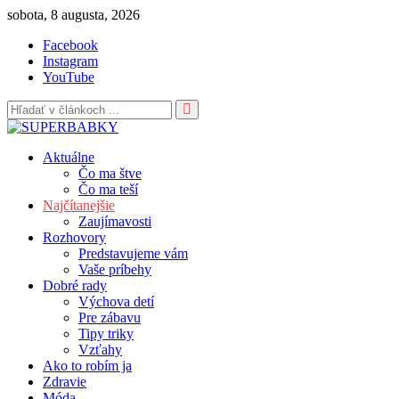
Skip
sobota, 8 augusta, 2026
to
Facebook
content
Instagram
YouTube
Aktuálne
Čo ma štve
Čo ma teší
Najčítanejšie
Zaujímavosti
Rozhovory
Predstavujeme vám
Vaše príbehy
Dobré rady
Výchova detí
Pre zábavu
Tipy triky
Vzťahy
Ako to robím ja
Zdravie
Móda