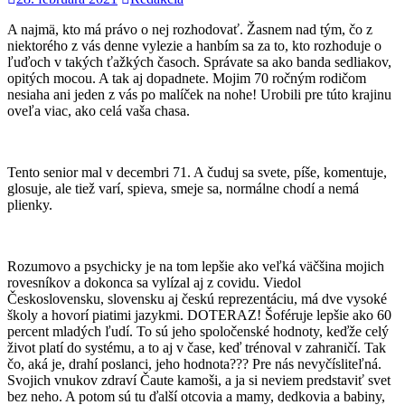
A najmä, kto má právo o nej rozhodovať. Žasnem nad tým, čo z
niektorého z vás denne vylezie a hanbím sa za to, kto rozhoduje o
ľuďoch v takých ťažkých časoch. Správate sa ako banda sedliakov,
opitých mocou. A tak aj dopadnete. Mojim 70 ročným rodičom
nesiaha ani jeden z vás po malíček na nohe! Urobili pre túto krajinu
oveľa viac, ako celá vaša chasa.
Tento senior mal v decembri 71. A čuduj sa svete, píše, komentuje,
glosuje, ale tiež varí, spieva, smeje sa, normálne chodí a nemá
plienky.
Rozumovo a psychicky je na tom lepšie ako veľká väčšina mojich
rovesníkov a dokonca sa vylízal aj z covidu. Viedol
Československu, slovensku aj českú reprezentáciu, má dve vysoké
školy a hovorí piatimi jazykmi. DOTERAZ! Šoféruje lepšie ako 60
percent mladých ľudí. To sú jeho spoločenské hodnoty, keďže celý
život platí do systému, a to aj v čase, keď trénoval v zahraničí. Tak
čo, aká je, drahí poslanci, jeho hodnota??? Pre nás nevyčísliteľná.
Svojich vnukov zdraví Čaute kamoši, a ja si neviem predstaviť svet
bez neho. A potom sú tu ďalší otcovia a mamy, dedkovia a babiny,