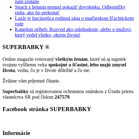
nám zostane
Strach z lietania nemusí pokaziť dovolenku. Odborníčky
radia, ako ho prekonať
Lazár je fascinujúca rodinná sága o maďarskom šľachtickom
rode
Katarínin príbeh: Rozvod ako oslobodenie, alebo o mužovi,
ktorý vedel všetko, okrem života!
SUPERBABKY ®
Online magazín venovaný
všetkým ženám
, ktoré sú aj napriek
svojmu vyššiemu veku
spokojné a šťastné, lebo majú zmysel
života
, vedia, čo je v živote dôležité a čo nie.
Želáme vám príjemné čítanie.
Superbabky
sú registrovanou ochrannou známkou z Úradu priem.
vlastníctva SR pod číslom
247579
.
Facebook stránka SUPERBABKY
Informácie