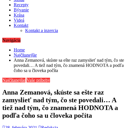
Recepty
Bývanie
Krása
Videá
Kontakt
Kontakt a inzercia
Navigácia
Home
Najčítanejšie
Anna Zemanová, skúste sa ešte raz zamyslieť nad tým, čo ste
povedali… A tiež nad tým, čo znamená HODNOTA a podľa
čoho sa u človeka počíta
Najčítanejšie
Vaše príbehy
Anna Zemanová, skúste sa ešte raz
zamyslieť nad tým, čo ste povedali… A
tiež nad tým, čo znamená HODNOTA a
podľa čoho sa u človeka počíta
28. februára 2021
Redakcia