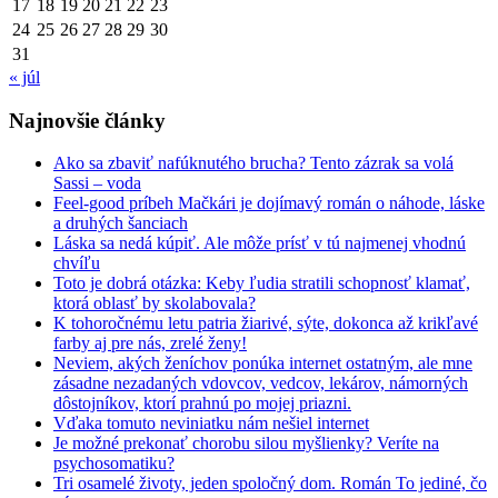
17
18
19
20
21
22
23
24
25
26
27
28
29
30
31
« júl
Najnovšie články
Ako sa zbaviť nafúknutého brucha? Tento zázrak sa volá
Sassi – voda
Feel-good príbeh Mačkári je dojímavý román o náhode, láske
a druhých šanciach
Láska sa nedá kúpiť. Ale môže prísť v tú najmenej vhodnú
chvíľu
Toto je dobrá otázka: Keby ľudia stratili schopnosť klamať,
ktorá oblasť by skolabovala?
K tohoročnému letu patria žiarivé, sýte, dokonca až krikľavé
farby aj pre nás, zrelé ženy!
Neviem, akých ženíchov ponúka internet ostatným, ale mne
zásadne nezadaných vdovcov, vedcov, lekárov, námorných
dôstojníkov, ktorí prahnú po mojej priazni.
Vďaka tomuto neviniatku nám nešiel internet
Je možné prekonať chorobu silou myšlienky? Veríte na
psychosomatiku?
Tri osamelé životy, jeden spoločný dom. Román To jediné, čo