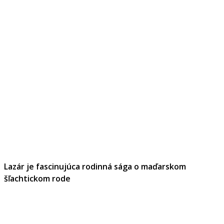
Lazár je fascinujúca rodinná sága o maďarskom
šľachtickom rode