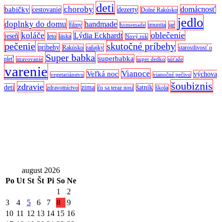
deti
choroby
domácnosť
babičky
cestovanie
dezerty
Dolné Rakúsko
jedlo
doplnky do domu
handmade
filmy
imunita
jar
homemade
oblečenie
koláče
Lýdia Eckhardt
jeseň
leto
láska
Nový rok
pečenie
skutočné príbehy
príbehy
Rakúsko
raňajky
starostlivosť o
Super babka
superbabka
pleť
stravovanie
super dedko
súťaže
varenie
Vianoce
Veľká noc
výchova
vegetariánstvo
vianočné pečivo
šoubiznis
zdravie
detí
zima
šatník
zdravotníctvo
čo sa teraz nosí
škola
august 2026
Po
Ut
St
Št
Pi
So
Ne
1
2
3
4
5
6
7
8
9
10
11
12
13
14
15
16