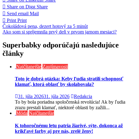
Share on Digg
Share
Send email
Mail
Print
Print
Navigácia
Čokoládová pena, dezert hotový za 5 minút
Ako som si spríjemnila prvý deň v prvom jarnom mesiaci?
v
článku
Superbabky odporúčajú nasledujúce
články
Najčítanejšie
Zaujímavosti
Toto je dobrá otázka: Keby ľudia stratili schopnosť
klamať, ktorá oblasť by skolabovala?
31. júla 2026
31. júla 2026
Redakcia
To by bola poriadna spoločenská revolúcia! Ak by ľudia
zrazu prestali klamať, niektoré oblasti by zažili...
Móda
Najčítanejšie
K tohoročnému letu patria žiarivé, sýte, dokonca až
krikľavé farby aj pre nás, zrelé ženy!