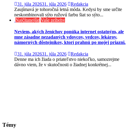
31. júla 2026
31. júla 2026
Redakcia
Zaujímavá je tohoročná letná móda. Kedysi by sme určite
neskombinovali sýto ružovú farbu šiat so sýto...
Najčítanejšie
Vaše príbehy
Neviem, akých ženíchov ponúka internet ostatným, ale
mne zásadne nezadaných vdovcov, vedcov, lekárov,
námorných dôstojníkov, ktorí prahnú po mojej priazni.
31. júla 2026
31. júla 2026
Redakcia
Denne ma ich žiada o priateľstvo niekoľko, samozrejme
dávno viem, že v skutočnosti o žiadnej konkrétnej...
Témy