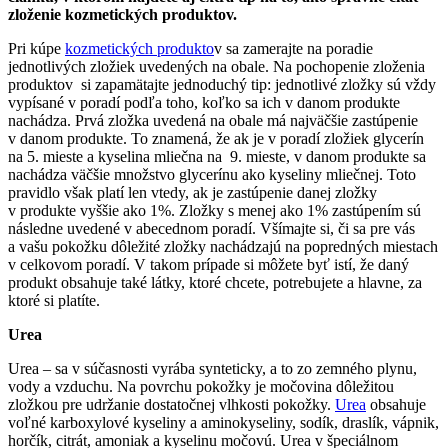
zloženie kozmetických produktov.
Pri kúpe
kozmetických produkto
v sa zamerajte na poradie
jednotlivých zložiek uvedených na obale. Na pochopenie zloženia
produktov si zapamätajte jednoduchý tip: jednotlivé zložky sú vždy
vypísané v poradí podľa toho, koľko sa ich v danom produkte
nachádza. Prvá zložka uvedená na obale má najväčšie zastúpenie
v danom produkte. To znamená, že ak je v poradí zložiek glycerín
na 5. mieste a kyselina mliečna na 9. mieste, v danom produkte sa
nachádza väčšie množstvo glycerínu ako kyseliny mliečnej. Toto
pravidlo však platí len vtedy, ak je zastúpenie danej zložky
v produkte vyššie ako 1%. Zložky s menej ako 1% zastúpením sú
následne uvedené v abecednom poradí. Všímajte si, či sa pre vás
a vašu pokožku dôležité zložky nachádzajú na popredných miestach
v celkovom poradí. V takom prípade si môžete byť istí, že daný
produkt obsahuje také látky, ktoré chcete, potrebujete a hlavne, za
ktoré si platíte.
Urea
Urea – sa v súčasnosti vyrába synteticky, a to zo zemného plynu,
vody a vzduchu. Na povrchu pokožky je močovina dôležitou
zložkou pre udržanie dostatočnej vlhkosti pokožky.
Urea
obsahuje
voľné karboxylové kyseliny a aminokyseliny, sodík, draslík, vápnik,
horčík, citrát, amoniak a kyselinu močovú. Urea v špeciálnom