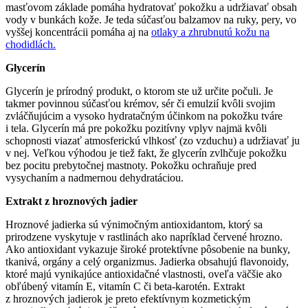
masťovom základe pomáha hydratovať pokožku a udržiavať obsah
vody v bunkách kože. Je teda súčasťou balzamov na ruky, pery, vo
vyššej koncentrácii pomáha aj na
otlaky a zhrubnutú kožu na
chodidlách.
Glycerín
Glycerín je prírodný produkt, o ktorom ste už určite počuli. Je
takmer povinnou súčasťou krémov, sér či emulzií kvôli svojim
zvláčňujúcim a vysoko hydratačným účinkom na pokožku tváre
i tela. Glycerín má pre pokožku pozitívny vplyv najmä kvôli
schopnosti viazať atmosferickú vlhkosť (zo vzduchu) a udržiavať ju
v nej. Veľkou výhodou je tiež fakt, že glycerín zvlhčuje pokožku
bez pocitu prebytočnej mastnoty. Pokožku ochraňuje pred
vysychaním a nadmernou dehydratáciou.
Extrakt z hroznových jadier
Hroznové jadierka sú výnimočným antioxidantom, ktorý sa
prirodzene vyskytuje v rastlinách ako napríklad červené hrozno.
Ako antioxidant vykazuje široké protektívne pôsobenie na bunky,
tkanivá, orgány a celý organizmus. Jadierka obsahujú flavonoidy,
ktoré majú vynikajúce antioxidačné vlastnosti, oveľa väčšie ako
obľúbený vitamín E, vitamín C či beta-karotén. Extrakt
z hroznových jadierok je preto efektívnym kozmetickým