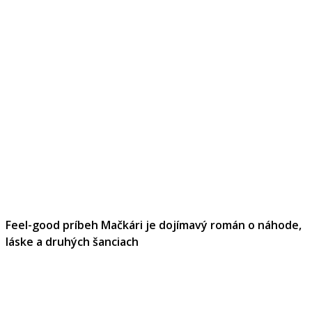
Feel-good príbeh Mačkári je dojímavý román o náhode,
láske a druhých šanciach