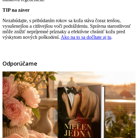
TIP na záver
Nezabúdajte, s pribúdaním rokov sa koža stáva čoraz tenšou,
vysušenejšou a citlivejšou voči podráždeniu. Správna starostlivosť
môže znížiť nepríjemné príznaky a efektívne chrániť kožu pred
výskytom nových poškodení.
Ako na to sa dočítate aj tu
.
Odporúčame