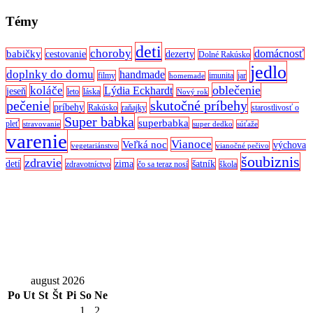
Témy
deti
choroby
domácnosť
babičky
cestovanie
dezerty
Dolné Rakúsko
jedlo
doplnky do domu
handmade
filmy
imunita
jar
homemade
oblečenie
koláče
Lýdia Eckhardt
jeseň
leto
láska
Nový rok
pečenie
skutočné príbehy
príbehy
Rakúsko
raňajky
starostlivosť o
Super babka
superbabka
pleť
stravovanie
super dedko
súťaže
varenie
Vianoce
Veľká noc
výchova
vegetariánstvo
vianočné pečivo
šoubiznis
zdravie
detí
zima
šatník
zdravotníctvo
čo sa teraz nosí
škola
august 2026
Po
Ut
St
Št
Pi
So
Ne
1
2