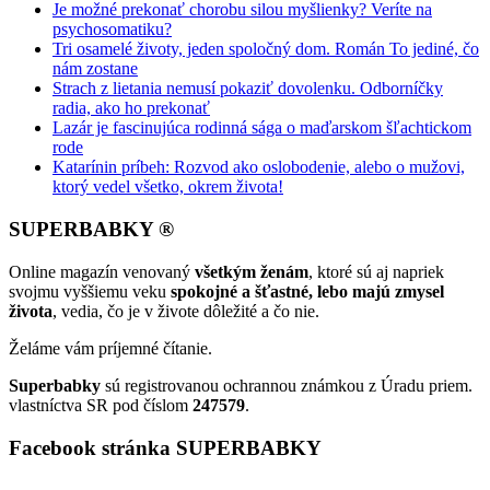
Je možné prekonať chorobu silou myšlienky? Veríte na
psychosomatiku?
Tri osamelé životy, jeden spoločný dom. Román To jediné, čo
nám zostane
Strach z lietania nemusí pokaziť dovolenku. Odborníčky
radia, ako ho prekonať
Lazár je fascinujúca rodinná sága o maďarskom šľachtickom
rode
Katarínin príbeh: Rozvod ako oslobodenie, alebo o mužovi,
ktorý vedel všetko, okrem života!
SUPERBABKY ®
Online magazín venovaný
všetkým ženám
, ktoré sú aj napriek
svojmu vyššiemu veku
spokojné a šťastné, lebo majú zmysel
života
, vedia, čo je v živote dôležité a čo nie.
Želáme vám príjemné čítanie.
Superbabky
sú registrovanou ochrannou známkou z Úradu priem.
vlastníctva SR pod číslom
247579
.
Facebook stránka SUPERBABKY