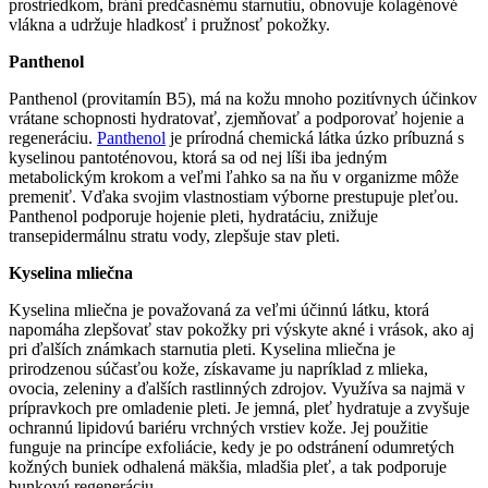
prostriedkom, bráni predčasnému starnutiu, obnovuje kolagénové
vlákna a udržuje hladkosť i pružnosť pokožky.
Panthenol
Panthenol (provitamín B5), má na kožu mnoho pozitívnych účinkov
vrátane schopnosti hydratovať, zjemňovať a podporovať hojenie a
regeneráciu.
Panthenol
je prírodná chemická látka úzko príbuzná s
kyselinou pantoténovou, ktorá sa od nej líši iba jedným
metabolickým krokom a veľmi ľahko sa na ňu v organizme môže
premeniť. Vďaka svojim vlastnostiam výborne prestupuje pleťou.
Panthenol podporuje hojenie pleti, hydratáciu, znižuje
transepidermálnu stratu vody, zlepšuje stav pleti.
Kyselina mliečna
Kyselina mliečna je považovaná za veľmi účinnú látku, ktorá
napomáha zlepšovať stav pokožky pri výskyte akné i vrások, ako aj
pri ďalších známkach starnutia pleti. Kyselina mliečna je
prirodzenou súčasťou kože, získavame ju napríklad z mlieka,
ovocia, zeleniny a ďalších rastlinných zdrojov. Využíva sa najmä v
prípravkoch pre omladenie pleti. Je jemná, pleť hydratuje a zvyšuje
ochrannú lipidovú bariéru vrchných vrstiev kože. Jej použitie
funguje na princípe exfoliácie, kedy je po odstránení odumretých
kožných buniek odhalená mäkšia, mladšia pleť, a tak podporuje
bunkovú regeneráciu.