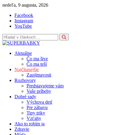
Skip
nedeľa, 9 augusta, 2026
to
Facebook
content
Instagram
YouTube
Aktuálne
Čo ma štve
Čo ma teší
Najčítanejšie
Zaujímavosti
Rozhovory
Predstavujeme vám
Vaše príbehy
Dobré rady
Výchova detí
Pre zábavu
Tipy triky
Vzťahy
Ako to robím ja
Zdravie
Móda