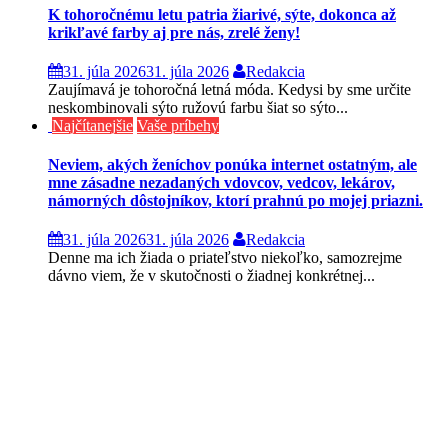
K tohoročnému letu patria žiarivé, sýte, dokonca až
krikľavé farby aj pre nás, zrelé ženy!
31. júla 2026
31. júla 2026
Redakcia
Zaujímavá je tohoročná letná móda. Kedysi by sme určite
neskombinovali sýto ružovú farbu šiat so sýto...
Najčítanejšie
Vaše príbehy
Neviem, akých ženíchov ponúka internet ostatným, ale
mne zásadne nezadaných vdovcov, vedcov, lekárov,
námorných dôstojníkov, ktorí prahnú po mojej priazni.
31. júla 2026
31. júla 2026
Redakcia
Denne ma ich žiada o priateľstvo niekoľko, samozrejme
dávno viem, že v skutočnosti o žiadnej konkrétnej...