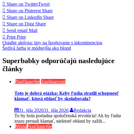
Share on Twitter
Tweet
Share on Pinterest
Share
Share on LinkedIn
Share
Share on Digg
Share
Send email
Mail
Print
Print
Navigácia
Ostaňte aktívna: tipy na športovanie s inkontinenciou
Šedivá farba je módnejšia ako blond
v
článku
Superbabky odporúčajú nasledujúce
články
Najčítanejšie
Zaujímavosti
Toto je dobrá otázka: Keby ľudia stratili schopnosť
klamať, ktorá oblasť by skolabovala?
31. júla 2026
31. júla 2026
Redakcia
To by bola poriadna spoločenská revolúcia! Ak by ľudia
zrazu prestali klamať, niektoré oblasti by zažili...
Móda
Najčítanejšie