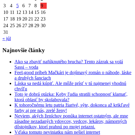
3
4
5
6
7
8
9
10
11
12
13
14
15
16
17
18
19
20
21
22
23
24
25
26
27
28
29
30
31
« júl
Najnovšie články
Ako sa zbaviť nafúknutého brucha? Tento zázrak sa volá
Sassi – voda
Feel-good príbeh Mačkári je dojímavý román o náhode, láske
a druhých šanciach
Láska sa nedá kúpiť. Ale môže prísť v tú najmenej vhodnú
chvíľu
Toto je dobrá otázka: Keby ľudia stratili schopnosť klamať,
ktorá oblasť by skolabovala?
K tohoročnému letu patria žiarivé, sýte, dokonca až krikľavé
farby aj pre nás, zrelé ženy!
Neviem, akých ženíchov ponúka internet ostatným, ale mne
zásadne nezadaných vdovcov, vedcov, lekárov, námorných
dôstojníkov, ktorí prahnú po mojej priazni.
Vďaka tomuto neviniatku nám nešiel internet