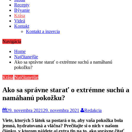
Recepty
Bývanie
Krása
Videá
Kontakt
Kontakt a inzercia
Navigácia
Home
Najčítanejšie
Ako sa správne starať o extrémne suchú a namáhanú
pokožku?
Krása
Najčítanejšie
Ako sa správne starať o extrémne suchú a
namáhanú pokožku?
29. novembra 2021
29. novembra 2021
Redakcia
Viete, ktorých 5 látok sa postará o to, aby vaša pokožka bola
jemná, hydratovaná a vláčna? Prečítajte si o nich v našom
článku, v ktorom nájdete aj extra tip na to, ako správne čítať