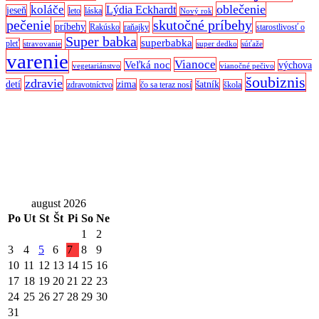
oblečenie
koláče
Lýdia Eckhardt
jeseň
leto
láska
Nový rok
pečenie
skutočné príbehy
príbehy
Rakúsko
raňajky
starostlivosť o
Super babka
superbabka
pleť
stravovanie
super dedko
súťaže
varenie
Vianoce
Veľká noc
výchova
vegetariánstvo
vianočné pečivo
šoubiznis
zdravie
detí
zima
šatník
zdravotníctvo
čo sa teraz nosí
škola
august 2026
Po
Ut
St
Št
Pi
So
Ne
1
2
3
4
5
6
7
8
9
10
11
12
13
14
15
16
17
18
19
20
21
22
23
24
25
26
27
28
29
30
31