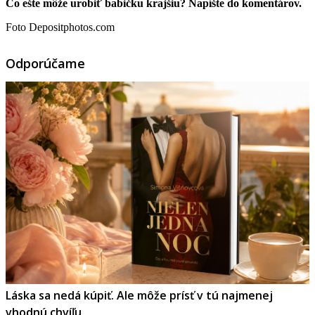
Čo ešte môže urobiť babičku krajšiu? Napíšte do komentárov.
Foto Depositphotos.com
Odporúčame
Láska sa nedá kúpiť. Ale môže prísť v tú najmenej
vhodnú chvíľu