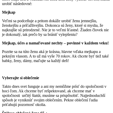
urobiť následovné:
Mejkap
Veľmi sa podceňuje a pritom dokáže urobiť ženu jemnejšiu,
ženskejšiu a príťažlivejšiu. Dokonca sú ženy, ktoré si myslia, že
najkrajšie sú prirodzené. Nie je to veľmi šťastné. Žiaden človek nie
je dokonalý, tak prečo by sa brániť vylepšeniu?
Mejkap, účes a namaľované nechty – povinné v každom veku!
Pozrite sa na túto ženu aká je krásna, hlavne vďaka mejkapu a
pekným vlasom. A to už má vyše 70 rokov. Ak chcete byť tiež také
babky, ženy, dámy, maľujte sa každý deň!
Vyberajte si oblečenie
Takto dnes svet funguje a ani my nemôžme prísť do spoločnosti v
hoci čom. Ak chceme byť rešpektované, ak chceme mať v
spoločnosti určitý štatút, musíme sa prispôsobiť. Najjednoduchší
spôsob je vyniknúť svojim oblečením. Pekne oblečení ľudia
priťahujú pozornosť okolia.