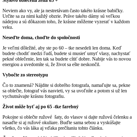
Štýlovo oblečená žena 65 +
Neviem ako vy, ale ja nestretávam často takéto krásne babičky.
Určite sa za nimi každý obzrie. Práve takéto dámy sú veľkou
nádejou a sú dôkazom toho, že krásne môžeme vyzerať v každom
veku.
Neseďte doma, choďte do spoločnosti
Je veľmi dôležité, aby ste po 60 – tke nesedeli len doma. Keď
budete chodiť medzi ľudí, budete si musieť umyť vlasy, nachystať
pekné oblečenie, len tak sa budete cítiť dobre. Nabije vás to novou
energiou a uvedomíte si, že život sa ešte neskončil.
Vybočte zo stereotypu
Čo to znamená? Nájdite si dobrého fotografa, namaľujte sa, pekne
sa oblečte, fotograf vás nasvieti, vy sa uvoľníte a potom si už len
vychutnávajte krásnu fotografiu.
Život môže byť aj po 65 -tke farebný
Pokojne si oblečte ružové šaty, do vlasov si dajte ružovú čelenku a
nasaďte si aj ružové okuliare. Buďte sama sebou a vyskúšajte
všetko, čo vás láka aj vďaka prečítaniu tohto článku.