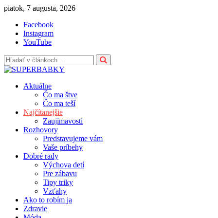
Skip
piatok, 7 augusta, 2026
to
Facebook
content
Instagram
YouTube
Aktuálne
Čo ma štve
Čo ma teší
Najčítanejšie
Zaujímavosti
Rozhovory
Predstavujeme vám
Vaše príbehy
Dobré rady
Výchova detí
Pre zábavu
Tipy triky
Vzťahy
Ako to robím ja
Zdravie
Móda