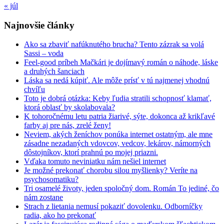
« júl
Najnovšie články
Ako sa zbaviť nafúknutého brucha? Tento zázrak sa volá
Sassi – voda
Feel-good príbeh Mačkári je dojímavý román o náhode, láske
a druhých šanciach
Láska sa nedá kúpiť. Ale môže prísť v tú najmenej vhodnú
chvíľu
Toto je dobrá otázka: Keby ľudia stratili schopnosť klamať,
ktorá oblasť by skolabovala?
K tohoročnému letu patria žiarivé, sýte, dokonca až krikľavé
farby aj pre nás, zrelé ženy!
Neviem, akých ženíchov ponúka internet ostatným, ale mne
zásadne nezadaných vdovcov, vedcov, lekárov, námorných
dôstojníkov, ktorí prahnú po mojej priazni.
Vďaka tomuto neviniatku nám nešiel internet
Je možné prekonať chorobu silou myšlienky? Veríte na
psychosomatiku?
Tri osamelé životy, jeden spoločný dom. Román To jediné, čo
nám zostane
Strach z lietania nemusí pokaziť dovolenku. Odborníčky
radia, ako ho prekonať