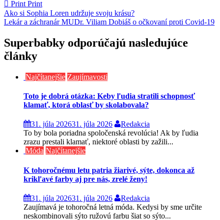
Print
Print
Navigácia
Ako si Sophia Loren udržuje svoju krásu?
Lekár a záchranár MUDr. Viliam Dobiáš o očkovaní proti Covid-19
v
článku
Superbabky odporúčajú nasledujúce
články
Najčítanejšie
Zaujímavosti
Toto je dobrá otázka: Keby ľudia stratili schopnosť
klamať, ktorá oblasť by skolabovala?
31. júla 2026
31. júla 2026
Redakcia
To by bola poriadna spoločenská revolúcia! Ak by ľudia
zrazu prestali klamať, niektoré oblasti by zažili...
Móda
Najčítanejšie
K tohoročnému letu patria žiarivé, sýte, dokonca až
krikľavé farby aj pre nás, zrelé ženy!
31. júla 2026
31. júla 2026
Redakcia
Zaujímavá je tohoročná letná móda. Kedysi by sme určite
neskombinovali sýto ružovú farbu šiat so sýto...