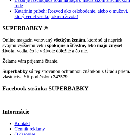
Lazár je fascinujúca rodinná sága o maďarskom šľachtickom
rode
Katarínin príbeh: Rozvod ako oslobodenie, alebo o mužovi,
ktorý vedel všetko, okrem života!
SUPERBABKY ®
Online magazín venovaný
všetkým ženám
, ktoré sú aj napriek
svojmu vyššiemu veku
spokojné a šťastné, lebo majú zmysel
života
, vedia, čo je v živote dôležité a čo nie.
Želáme vám príjemné čítanie.
Superbabky
sú registrovanou ochrannou známkou z Úradu priem.
vlastníctva SR pod číslom
247579
.
Facebook stránka SUPERBABKY
Informácie
Kontakt
Cenník reklamy
O časopise