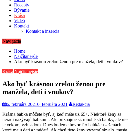
Recepty
Bývanie
Krása
Videá
Kontakt
Kontakt a inzercia
Navigácia
Home
Najčítanejšie
Ako byť krásnou zrelou ženou pre manžela, deti i vnukov?
Krása
Najčítanejšie
Ako byť krásnou zrelou ženou pre
manžela, deti i vnukov?
6. februára 2021
6. februára 2021
Redakcia
Krásna babka môžete byť, aj keď máte už 65+. Niektoré ženy sa
neradi nazývajú babkami. Ale priznajme si, mnohé sú babky, ale nie
je vekom, vzhľadom. Dnes budeme hovoriť o babkách – ženách,
ktoré majú deti a vnúčatá. Ak chcú tieto ženy vyzerať skvelo, musia