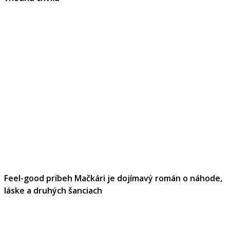
Feel-good príbeh Mačkári je dojímavý román o náhode,
láske a druhých šanciach