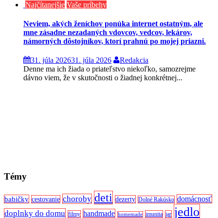
Najčítanejšie
Vaše príbehy
Neviem, akých ženíchov ponúka internet ostatným, ale
mne zásadne nezadaných vdovcov, vedcov, lekárov,
námorných dôstojníkov, ktorí prahnú po mojej priazni.
31. júla 2026
31. júla 2026
Redakcia
Denne ma ich žiada o priateľstvo niekoľko, samozrejme
dávno viem, že v skutočnosti o žiadnej konkrétnej...
Témy
deti
choroby
domácnosť
babičky
cestovanie
dezerty
Dolné Rakúsko
jedlo
doplnky do domu
handmade
filmy
imunita
jar
homemade