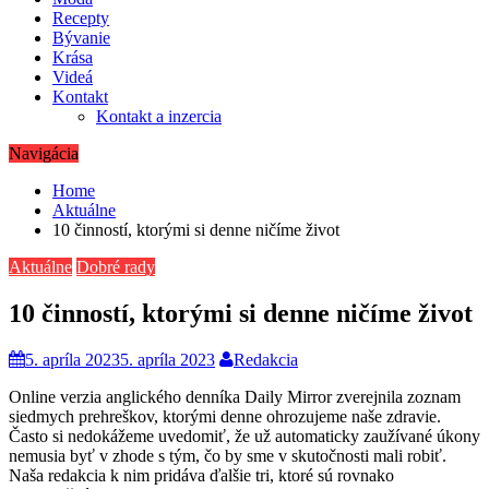
Recepty
Bývanie
Krása
Videá
Kontakt
Kontakt a inzercia
Navigácia
Home
Aktuálne
10 činností, ktorými si denne ničíme život
Aktuálne
Dobré rady
10 činností, ktorými si denne ničíme život
5. apríla 2023
5. apríla 2023
Redakcia
Online verzia anglického denníka Daily Mirror zverejnila zoznam
siedmych prehreškov, ktorými denne ohrozujeme naše zdravie.
Často si nedokážeme uvedomiť, že už automaticky zaužívané úkony
nemusia byť v zhode s tým, čo by sme v skutočnosti mali robiť.
Naša redakcia k nim pridáva ďalšie tri, ktoré sú rovnako