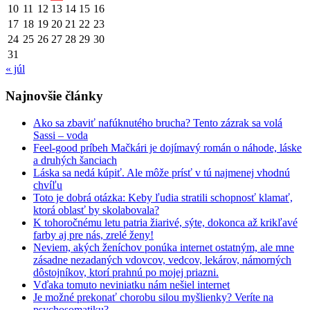
10
11
12
13
14
15
16
17
18
19
20
21
22
23
24
25
26
27
28
29
30
31
« júl
Najnovšie články
Ako sa zbaviť nafúknutého brucha? Tento zázrak sa volá
Sassi – voda
Feel-good príbeh Mačkári je dojímavý román o náhode, láske
a druhých šanciach
Láska sa nedá kúpiť. Ale môže prísť v tú najmenej vhodnú
chvíľu
Toto je dobrá otázka: Keby ľudia stratili schopnosť klamať,
ktorá oblasť by skolabovala?
K tohoročnému letu patria žiarivé, sýte, dokonca až krikľavé
farby aj pre nás, zrelé ženy!
Neviem, akých ženíchov ponúka internet ostatným, ale mne
zásadne nezadaných vdovcov, vedcov, lekárov, námorných
dôstojníkov, ktorí prahnú po mojej priazni.
Vďaka tomuto neviniatku nám nešiel internet
Je možné prekonať chorobu silou myšlienky? Veríte na
psychosomatiku?