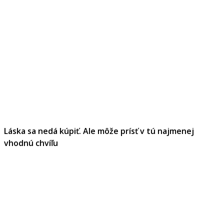
Láska sa nedá kúpiť. Ale môže prísť v tú najmenej
vhodnú chvíľu