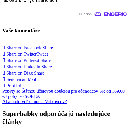
láske a druhých šanciach
Vaše komentáre
Share on Facebook
Share
Share on Twitter
Tweet
Share on Pinterest
Share
Share on LinkedIn
Share
Share on Digg
Share
Send email
Mail
Print
Print
Navigácia
Pobyty so Štátnou účelovou dotáciou pre dôchodcov SR od 169,00
€ / pobyt so SOREA
v
Aká bude Veľká noc u Volkovcov?
článku
Superbabky odporúčajú nasledujúce
články