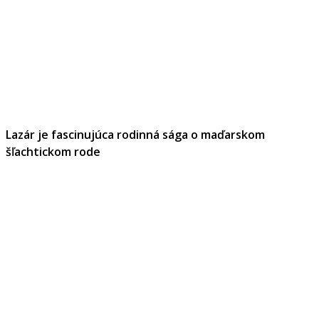
Lazár je fascinujúca rodinná sága o maďarskom
šľachtickom rode