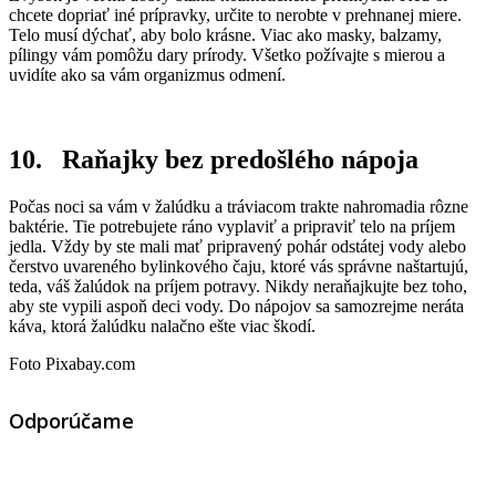
chcete dopriať iné prípravky, určite to nerobte v prehnanej miere.
Telo musí dýchať, aby bolo krásne. Viac ako masky, balzamy,
pílingy vám pomôžu dary prírody. Všetko požívajte s mierou a
uvidíte ako sa vám organizmus odmení.
10. Raňajky bez predošlého nápoja
Počas noci sa vám v žalúdku a tráviacom trakte nahromadia rôzne
baktérie. Tie potrebujete ráno vyplaviť a pripraviť telo na príjem
jedla. Vždy by ste mali mať pripravený pohár odstátej vody alebo
čerstvo uvareného bylinkového čaju, ktoré vás správne naštartujú,
teda, váš žalúdok na príjem potravy. Nikdy neraňajkujte bez toho,
aby ste vypili aspoň deci vody. Do nápojov sa samozrejme neráta
káva, ktorá žalúdku nalačno ešte viac škodí.
Foto Pixabay.com
Odporúčame