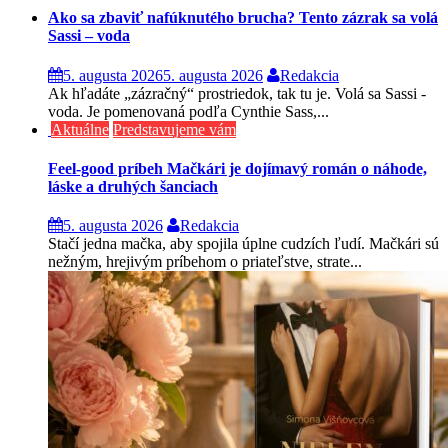
Ako sa zbaviť nafúknutého brucha? Tento zázrak sa volá
Sassi – voda
5. augusta 2026
5. augusta 2026
Redakcia
Ak hľadáte „zázračný“ prostriedok, tak tu je. Volá sa Sassi -
voda. Je pomenovaná podľa Cynthie Sass,...
Aktuálne
Predstavujeme vám
Feel-good príbeh Mačkári je dojímavý román o náhode,
láske a druhých šanciach
5. augusta 2026
Redakcia
Stačí jedna mačka, aby spojila úplne cudzích ľudí. Mačkári sú
nežným, hrejivým príbehom o priateľstve, strate...