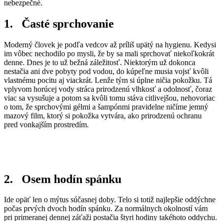
nebezpečné.
1. Časté sprchovanie
Moderný človek je podľa vedcov až príliš upätý na hygienu. Kedysi
im vôbec nechodilo po mysli, že by sa mali sprchovať niekoľkokrát
denne. Dnes je to už bežná záležitosť. Niektorým už dokonca
nestačia ani dve pobyty pod vodou, do kúpeľne musia vojsť kvôli
vlastnému pocitu aj viackrát. Lenže tým si úplne ničia pokožku. Tá
vplyvom horúcej vody stráca prirodzenú vlhkosť a odolnosť, čoraz
viac sa vysušuje a potom sa kvôli tomu stáva citlivejšou, nehovoriac
o tom, že sprchovými gélmi a šampónmi pravidelne ničíme jemný
mazový film, ktorý si pokožka vytvára, ako prirodzenú ochranu
pred vonkajším prostredím.
2. Osem hodín spánku
Ide opäť len o mýtus súčasnej doby. Telo si totiž najlepšie oddýchne
počas prvých dvoch hodín spánku. Za normálnych okolností vám
pri primeranej dennej záťaži postačia štyri hodiny takéhoto oddychu.