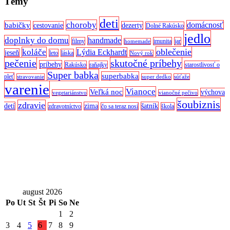
Témy
deti
choroby
domácnosť
babičky
cestovanie
dezerty
Dolné Rakúsko
jedlo
doplnky do domu
handmade
filmy
imunita
jar
homemade
oblečenie
koláče
Lýdia Eckhardt
jeseň
leto
láska
Nový rok
pečenie
skutočné príbehy
príbehy
Rakúsko
raňajky
starostlivosť o
Super babka
superbabka
pleť
stravovanie
super dedko
súťaže
varenie
Vianoce
Veľká noc
výchova
vegetariánstvo
vianočné pečivo
šoubiznis
zdravie
detí
zima
šatník
zdravotníctvo
čo sa teraz nosí
škola
august 2026
Po
Ut
St
Št
Pi
So
Ne
1
2
3
4
5
6
7
8
9