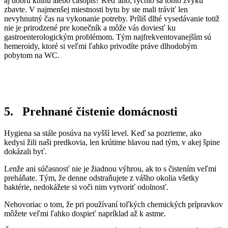
aj dobrú knihu alebo časopis? Keď áno, rýchlo sa tohto zvyku
zbavte. V najmenšej miestnosti bytu by ste mali tráviť len
nevyhnutný čas na vykonanie potreby. Príliš dlhé vysedávanie totiž
nie je prirodzené pre konečník a môže vás doviesť ku
gastroenterologickým problémom. Tým najfrekventovanejším sú
hemeroidy, ktoré si veľmi ľahko privodíte práve dlhodobým
pobytom na WC.
5. Prehnané čistenie domácnosti
Hygiena sa stále posúva na vyšší level. Keď sa pozrieme, ako
kedysi žili naši predkovia, len krútime hlavou nad tým, v akej špine
dokázali byť.
Lenže ani súčasnosť nie je žiadnou výhrou, ak to s čistením veľmi
preháňate. Tým, že denne odstraňujete z vášho okolia všetky
baktérie, nedokážete si voči nim vytvoriť odolnosť.
Nehovoriac o tom, že pri používaní toľkých chemických prípravkov
môžete veľmi ľahko dospieť napríklad až k astme.