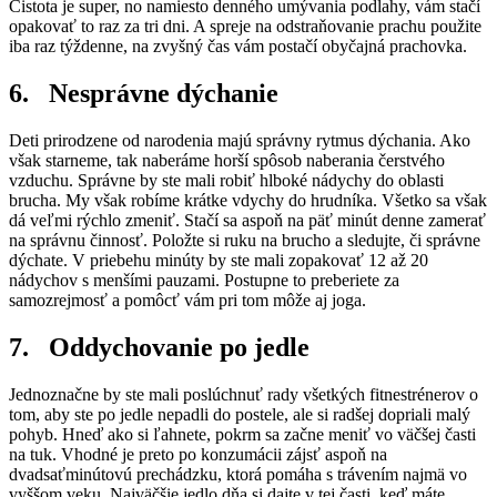
Čistota je super, no namiesto denného umývania podlahy, vám stačí
opakovať to raz za tri dni. A spreje na odstraňovanie prachu použite
iba raz týždenne, na zvyšný čas vám postačí obyčajná prachovka.
6. Nesprávne dýchanie
Deti prirodzene od narodenia majú správny rytmus dýchania. Ako
však starneme, tak naberáme horší spôsob naberania čerstvého
vzduchu. Správne by ste mali robiť hlboké nádychy do oblasti
brucha. My však robíme krátke vdychy do hrudníka. Všetko sa však
dá veľmi rýchlo zmeniť. Stačí sa aspoň na päť minút denne zamerať
na správnu činnosť. Položte si ruku na brucho a sledujte, či správne
dýchate. V priebehu minúty by ste mali zopakovať 12 až 20
nádychov s menšími pauzami. Postupne to preberiete za
samozrejmosť a pomôcť vám pri tom môže aj joga.
7. Oddychovanie po jedle
Jednoznačne by ste mali poslúchnuť rady všetkých fitnestrénerov o
tom, aby ste po jedle nepadli do postele, ale si radšej dopriali malý
pohyb. Hneď ako si ľahnete, pokrm sa začne meniť vo väčšej časti
na tuk. Vhodné je preto po konzumácii zájsť aspoň na
dvadsaťminútovú prechádzku, ktorá pomáha s trávením najmä vo
vyššom veku. Najväčšie jedlo dňa si dajte v tej časti, keď máte