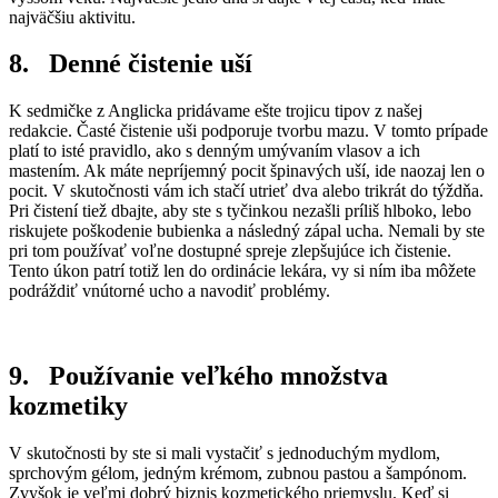
najväčšiu aktivitu.
8. Denné čistenie uší
K sedmičke z Anglicka pridávame ešte trojicu tipov z našej
redakcie. Časté čistenie uši podporuje tvorbu mazu. V tomto prípade
platí to isté pravidlo, ako s denným umývaním vlasov a ich
mastením. Ak máte nepríjemný pocit špinavých uší, ide naozaj len o
pocit. V skutočnosti vám ich stačí utrieť dva alebo trikrát do týždňa.
Pri čistení tiež dbajte, aby ste s tyčinkou nezašli príliš hlboko, lebo
riskujete poškodenie bubienka a následný zápal ucha. Nemali by ste
pri tom používať voľne dostupné spreje zlepšujúce ich čistenie.
Tento úkon patrí totiž len do ordinácie lekára, vy si ním iba môžete
podráždiť vnútorné ucho a navodiť problémy.
9. Používanie veľkého množstva
kozmetiky
V skutočnosti by ste si mali vystačiť s jednoduchým mydlom,
sprchovým gélom, jedným krémom, zubnou pastou a šampónom.
Zvyšok je veľmi dobrý biznis kozmetického priemyslu. Keď si