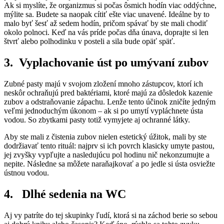
Ak si myslíte, že organizmus si počas ôsmich hodín viac oddýchne,
mýlite sa. Budete sa naopak cítiť ešte viac unavené. Ideálne by to
malo byť šesť až sedem hodín, pričom spávať by ste mali chodiť
okolo polnoci. Keď na vás príde počas dňa únava, doprajte si len
štvrť alebo polhodinku v posteli a sila bude opäť späť.
3. Vyplachovanie úst po umývaní zubov
Zubné pasty majú v svojom zložení mnoho zástupcov, ktorí ich
neskôr ochraňujú pred baktériami, ktoré majú za dôsledok kazenie
zubov a odstraňovanie zápachu. Lenže tento účinok zničíte jedným
veľmi jednoduchým úkonom – ak si po umytí vypláchnete ústa
vodou. So zbytkami pasty totiž vymyjete aj ochranné látky.
Aby ste mali z čistenia zubov nielen estetický úžitok, mali by ste
dodržiavať tento rituál: najprv si ich povrch klasicky umyte pastou,
jej zvyšky vypľujte a nasledujúcu pol hodinu nič nekonzumujte a
nepite. Následne sa môžete naraňajkovať a po jedle si ústa osviežte
ústnou vodou.
4. Dlhé sedenia na WC
Aj vy patríte do tej skupinky ľudí, ktorá si na záchod berie so sebou