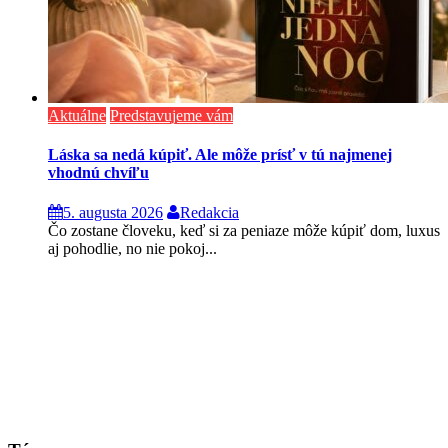
Aktuálne
Predstavujeme vám
Láska sa nedá kúpiť. Ale môže prísť v tú najmenej
vhodnú chvíľu
5. augusta 2026
Redakcia
Čo zostane človeku, keď si za peniaze môže kúpiť dom, luxus
aj pohodlie, no nie pokoj...