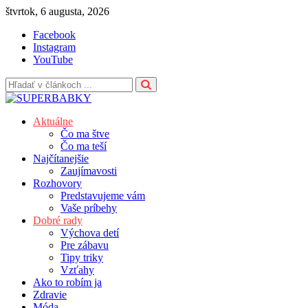
Skip
štvrtok, 6 augusta, 2026
to
Facebook
content
Instagram
YouTube
Aktuálne
Čo ma štve
Čo ma teší
Najčítanejšie
Zaujímavosti
Rozhovory
Predstavujeme vám
Vaše príbehy
Dobré rady
Výchova detí
Pre zábavu
Tipy triky
Vzťahy
Ako to robím ja
Zdravie
Móda