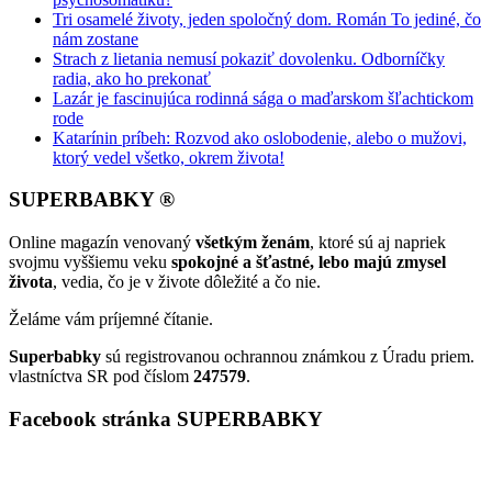
Tri osamelé životy, jeden spoločný dom. Román To jediné, čo
nám zostane
Strach z lietania nemusí pokaziť dovolenku. Odborníčky
radia, ako ho prekonať
Lazár je fascinujúca rodinná sága o maďarskom šľachtickom
rode
Katarínin príbeh: Rozvod ako oslobodenie, alebo o mužovi,
ktorý vedel všetko, okrem života!
SUPERBABKY ®
Online magazín venovaný
všetkým ženám
, ktoré sú aj napriek
svojmu vyššiemu veku
spokojné a šťastné, lebo majú zmysel
života
, vedia, čo je v živote dôležité a čo nie.
Želáme vám príjemné čítanie.
Superbabky
sú registrovanou ochrannou známkou z Úradu priem.
vlastníctva SR pod číslom
247579
.
Facebook stránka SUPERBABKY