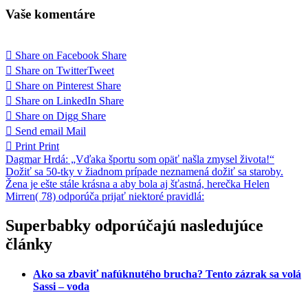
Vaše komentáre
Share on Facebook
Share
Share on Twitter
Tweet
Share on Pinterest
Share
Share on LinkedIn
Share
Share on Digg
Share
Send email
Mail
Print
Print
Navigácia
Dagmar Hrdá: „Vďaka športu som opäť našla zmysel života!“
Dožiť sa 50-tky v žiadnom prípade neznamená dožiť sa staroby.
v
Žena je ešte stále krásna a aby bola aj šťastná, herečka Helen
článku
Mirren( 78) odporúča prijať niektoré pravidlá:
Superbabky odporúčajú nasledujúce
články
Ako sa zbaviť nafúknutého brucha? Tento zázrak sa volá
Sassi – voda