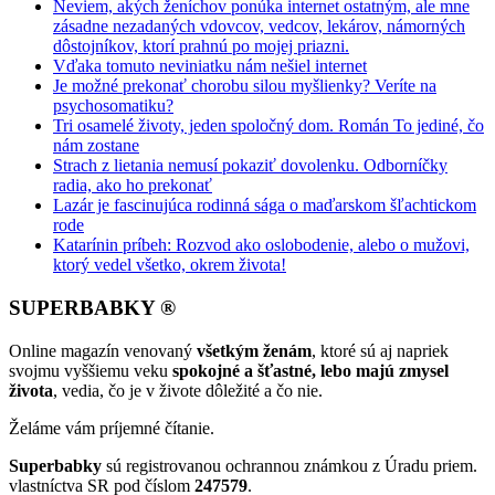
Neviem, akých ženíchov ponúka internet ostatným, ale mne
zásadne nezadaných vdovcov, vedcov, lekárov, námorných
dôstojníkov, ktorí prahnú po mojej priazni.
Vďaka tomuto neviniatku nám nešiel internet
Je možné prekonať chorobu silou myšlienky? Veríte na
psychosomatiku?
Tri osamelé životy, jeden spoločný dom. Román To jediné, čo
nám zostane
Strach z lietania nemusí pokaziť dovolenku. Odborníčky
radia, ako ho prekonať
Lazár je fascinujúca rodinná sága o maďarskom šľachtickom
rode
Katarínin príbeh: Rozvod ako oslobodenie, alebo o mužovi,
ktorý vedel všetko, okrem života!
SUPERBABKY ®
Online magazín venovaný
všetkým ženám
, ktoré sú aj napriek
svojmu vyššiemu veku
spokojné a šťastné, lebo majú zmysel
života
, vedia, čo je v živote dôležité a čo nie.
Želáme vám príjemné čítanie.
Superbabky
sú registrovanou ochrannou známkou z Úradu priem.
vlastníctva SR pod číslom
247579
.