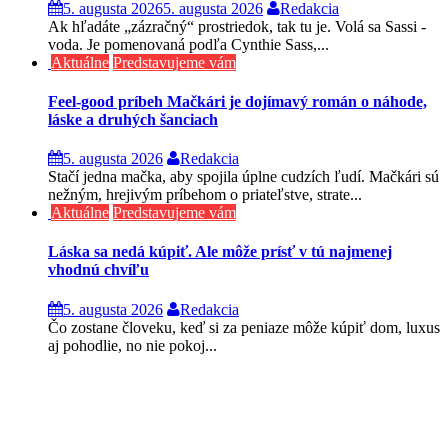
5. augusta 2026
5. augusta 2026
Redakcia
Ak hľadáte „zázračný“ prostriedok, tak tu je. Volá sa Sassi -
voda. Je pomenovaná podľa Cynthie Sass,...
Aktuálne
Predstavujeme vám
Feel-good príbeh Mačkári je dojímavý román o náhode,
láske a druhých šanciach
5. augusta 2026
Redakcia
Stačí jedna mačka, aby spojila úplne cudzích ľudí. Mačkári sú
nežným, hrejivým príbehom o priateľstve, strate...
Aktuálne
Predstavujeme vám
Láska sa nedá kúpiť. Ale môže prísť v tú najmenej
vhodnú chvíľu
5. augusta 2026
Redakcia
Čo zostane človeku, keď si za peniaze môže kúpiť dom, luxus
aj pohodlie, no nie pokoj...