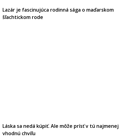
Lazár je fascinujúca rodinná sága o maďarskom
šľachtickom rode
Láska sa nedá kúpiť. Ale môže prísť v tú najmenej
vhodnú chvíľu