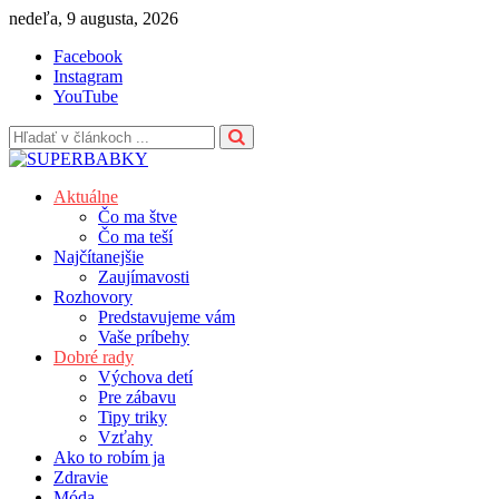
Skip
nedeľa, 9 augusta, 2026
to
Facebook
content
Instagram
YouTube
Aktuálne
Čo ma štve
Čo ma teší
Najčítanejšie
Zaujímavosti
Rozhovory
Predstavujeme vám
Vaše príbehy
Dobré rady
Výchova detí
Pre zábavu
Tipy triky
Vzťahy
Ako to robím ja
Zdravie
Móda