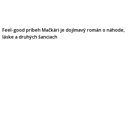
Feel-good príbeh Mačkári je dojímavý román o náhode,
láske a druhých šanciach