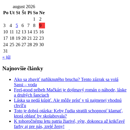
august 2026
Po
Ut
St
Št
Pi
So
Ne
1
2
3
4
5
6
7
8
9
10
11
12
13
14
15
16
17
18
19
20
21
22
23
24
25
26
27
28
29
30
31
« júl
Najnovšie články
Ako sa zbaviť nafúknutého brucha? Tento zázrak sa volá
Sassi – voda
Feel-good príbeh Mačkári je dojímavý román o náhode, láske
a druhých šanciach
Láska sa nedá kúpiť. Ale môže prísť v tú najmenej vhodnú
chvíľu
Toto je dobrá otázka: Keby ľudia stratili schopnosť klamať,
ktorá oblasť by skolabovala?
K tohoročnému letu patria žiarivé, sýte, dokonca až krikľavé
farby aj pre nás, zrelé ženy!