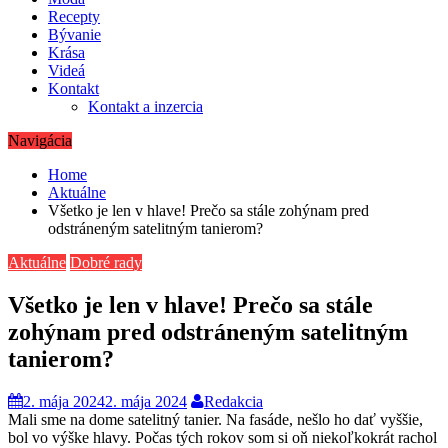
Recepty
Bývanie
Krása
Videá
Kontakt
Kontakt a inzercia
Navigácia
Home
Aktuálne
Všetko je len v hlave! Prečo sa stále zohýnam pred
odstráneným satelitným tanierom?
Aktuálne
Dobré rady
Všetko je len v hlave! Prečo sa stále
zohýnam pred odstráneným satelitným
tanierom?
2. mája 2024
2. mája 2024
Redakcia
Mali sme na dome satelitný tanier. Na fasáde, nešlo ho dať vyššie,
bol vo výške hlavy. Počas tých rokov som si oň niekoľkokrát rachol