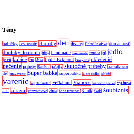
Témy
deti
choroby
domácnosť
babičky
cestovanie
dezerty
Dolné Rakúsko
jedlo
doplnky do domu
handmade
filmy
imunita
jar
homemade
oblečenie
koláče
Lýdia Eckhardt
jeseň
leto
láska
Nový rok
pečenie
skutočné príbehy
príbehy
Rakúsko
raňajky
starostlivosť o
Super babka
superbabka
pleť
stravovanie
super dedko
súťaže
varenie
Vianoce
Veľká noc
výchova
vegetariánstvo
vianočné pečivo
šoubiznis
zdravie
detí
zima
šatník
zdravotníctvo
čo sa teraz nosí
škola