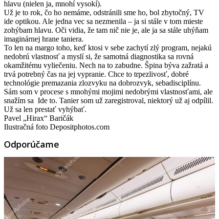
hlavu (nielen ja, mnohí vysokí).
Už je to rok, čo ho nemáme, odstránili sme ho, bol zbytočný, TV
ide optikou. Ale jedna vec sa nezmenila – ja si stále v tom mieste
zohýbam hlavu. Oči vidia, že tam nič nie je, ale ja sa stále uhýňam
imaginárnej hrane taniera.
To len na margo toho, keď ktosi v sebe zachytí zlý program, nejakú
nedobrú vlastnosť a myslí si, že samotná diagnostika sa rovná
okamžitému vyliečeniu. Nech na to zabudne. Špina býva zažratá a
trvá potrebný čas na jej vypranie. Chce to trpezlivosť, dobré
technológie premazania zlozvyku na dobrozvyk, sebadisciplínu.
Sám som v procese s mnohými mojimi nedobrými vlastnosťami, ale
snažím sa Ide to. Tanier som už zaregistroval, niektorý už aj odpílil.
Už sa len prestať vyhýbať.
Pavel „Hirax“ Baričák
Ilustračná foto Depositphotos.com
Odporúčame