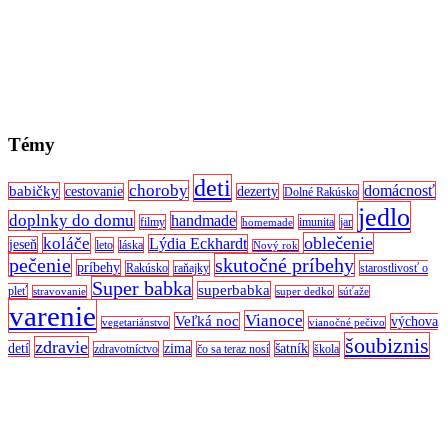
Témy
deti
choroby
domácnosť
babičky
cestovanie
dezerty
Dolné Rakúsko
jedlo
doplnky do domu
handmade
filmy
imunita
jar
homemade
oblečenie
koláče
Lýdia Eckhardt
jeseň
leto
láska
Nový rok
pečenie
skutočné príbehy
príbehy
Rakúsko
raňajky
starostlivosť o
Super babka
superbabka
pleť
stravovanie
super dedko
súťaže
varenie
Vianoce
Veľká noc
výchova
vegetariánstvo
vianočné pečivo
šoubiznis
zdravie
detí
zima
šatník
zdravotníctvo
čo sa teraz nosí
škola