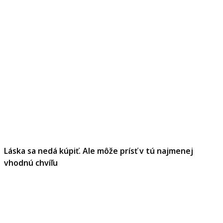
Láska sa nedá kúpiť. Ale môže prísť v tú najmenej
vhodnú chvíľu