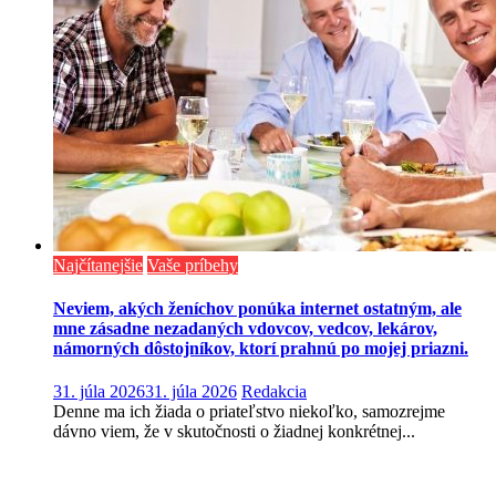
Najčítanejšie
Vaše príbehy
Neviem, akých ženíchov ponúka internet ostatným, ale
mne zásadne nezadaných vdovcov, vedcov, lekárov,
námorných dôstojníkov, ktorí prahnú po mojej priazni.
31. júla 2026
31. júla 2026
Redakcia
Denne ma ich žiada o priateľstvo niekoľko, samozrejme
dávno viem, že v skutočnosti o žiadnej konkrétnej...