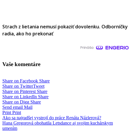
Strach z lietania nemusí pokaziť dovolenku. Odborníčky
radia, ako ho prekonať
Vaše komentáre
Share on Facebook
Share
Share on Twitter
Tweet
Share on Pinterest
Share
Share on LinkedIn
Share
Share on Digg
Share
Send email
Mail
Print
Print
Navigácia
Ako sa najradšej vystrojí do práce Renáta Názlerová?
Hana Gregorová obohatila Letsdance aj svojim kuchárskym
v
umením