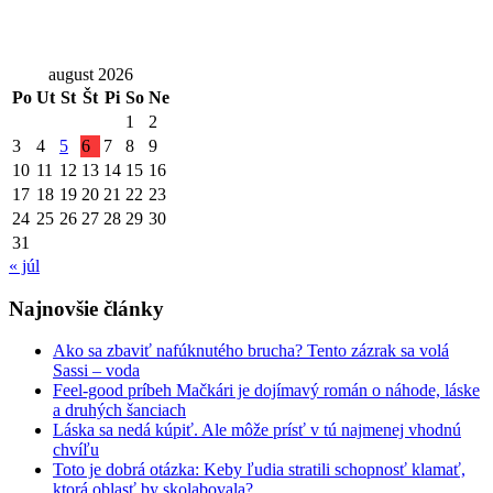
august 2026
Po
Ut
St
Št
Pi
So
Ne
1
2
3
4
5
6
7
8
9
10
11
12
13
14
15
16
17
18
19
20
21
22
23
24
25
26
27
28
29
30
31
« júl
Najnovšie články
Ako sa zbaviť nafúknutého brucha? Tento zázrak sa volá
Sassi – voda
Feel-good príbeh Mačkári je dojímavý román o náhode, láske
a druhých šanciach
Láska sa nedá kúpiť. Ale môže prísť v tú najmenej vhodnú
chvíľu
Toto je dobrá otázka: Keby ľudia stratili schopnosť klamať,
ktorá oblasť by skolabovala?