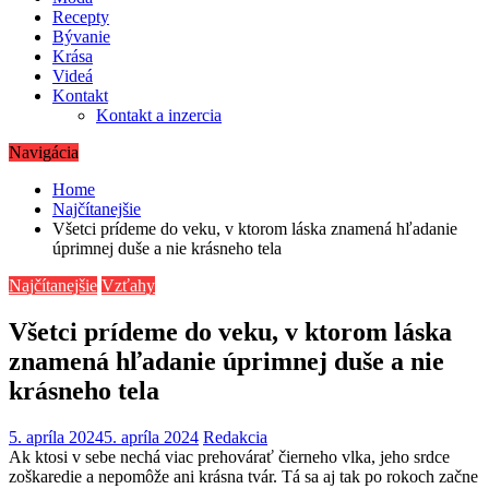
Recepty
Bývanie
Krása
Videá
Kontakt
Kontakt a inzercia
Navigácia
Home
Najčítanejšie
Všetci prídeme do veku, v ktorom láska znamená hľadanie
úprimnej duše a nie krásneho tela
Najčítanejšie
Vzťahy
Všetci prídeme do veku, v ktorom láska
znamená hľadanie úprimnej duše a nie
krásneho tela
5. apríla 2024
5. apríla 2024
Redakcia
Ak ktosi v sebe nechá viac prehovárať čierneho vlka, jeho srdce
zoškaredie a nepomôže ani krásna tvár. Tá sa aj tak po rokoch začne