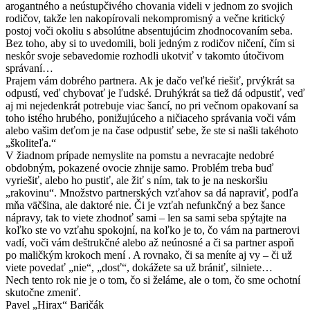
arogantného a neústupčivého chovania videli v jednom zo svojich
rodičov, takže len nakopírovali nekompromisný a večne kritický
postoj voči okoliu s absolútne absentujúcim zhodnocovaním seba.
Bez toho, aby si to uvedomili, boli jedným z rodičov ničení, čím si
neskôr svoje sebavedomie rozhodli ukotviť v takomto útočivom
správaní…
Prajem vám dobrého partnera. Ak je dačo veľké riešiť, prvýkrát sa
odpustí, veď chybovať je ľudské. Druhýkrát sa tiež dá odpustiť, veď
aj mi nejedenkrát potrebuje viac šancí, no pri večnom opakovaní sa
toho istého hrubého, ponižujúceho a ničiaceho správania voči vám
alebo vašim deťom je na čase odpustiť sebe, že ste si našli takéhoto
„školiteľa.“
V žiadnom prípade nemyslite na pomstu a nevracajte nedobré
obdobným, pokazené ovocie zhnije samo. Problém treba buď
vyriešiť, alebo ho pustiť, ale žiť s ním, tak to je na neskoršiu
„rakovinu“. Množstvo partnerských vzťahov sa dá napraviť, podľa
mňa väčšina, ale daktoré nie. Či je vzťah nefunkčný a bez šance
nápravy, tak to viete zhodnoť sami – len sa sami seba spýtajte na
koľko ste vo vzťahu spokojní, na koľko je to, čo vám na partnerovi
vadí, voči vám deštrukčné alebo až neúnosné a či sa partner aspoň
po maličkým krokoch mení . A rovnako, či sa meníte aj vy – či už
viete povedať „nie“, „dosť“, dokážete sa už brániť, silniete…
Nech tento rok nie je o tom, čo si želáme, ale o tom, čo sme ochotní
skutočne zmeniť.
Pavel „Hirax“ Baričák