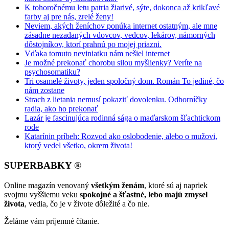
K tohoročnému letu patria žiarivé, sýte, dokonca až krikľavé
farby aj pre nás, zrelé ženy!
Neviem, akých ženíchov ponúka internet ostatným, ale mne
zásadne nezadaných vdovcov, vedcov, lekárov, námorných
dôstojníkov, ktorí prahnú po mojej priazni.
Vďaka tomuto neviniatku nám nešiel internet
Je možné prekonať chorobu silou myšlienky? Veríte na
psychosomatiku?
Tri osamelé životy, jeden spoločný dom. Román To jediné, čo
nám zostane
Strach z lietania nemusí pokaziť dovolenku. Odborníčky
radia, ako ho prekonať
Lazár je fascinujúca rodinná sága o maďarskom šľachtickom
rode
Katarínin príbeh: Rozvod ako oslobodenie, alebo o mužovi,
ktorý vedel všetko, okrem života!
SUPERBABKY ®
Online magazín venovaný
všetkým ženám
, ktoré sú aj napriek
svojmu vyššiemu veku
spokojné a šťastné, lebo majú zmysel
života
, vedia, čo je v živote dôležité a čo nie.
Želáme vám príjemné čítanie.