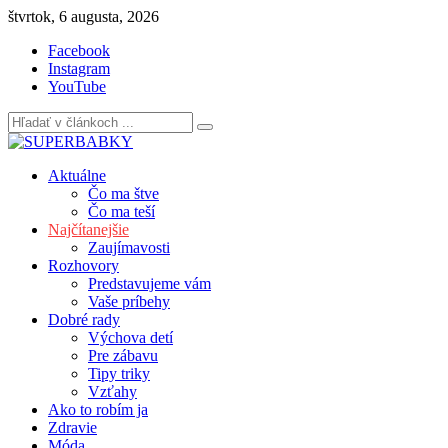
Skip
štvrtok, 6 augusta, 2026
to
Facebook
content
Instagram
YouTube
Aktuálne
Čo ma štve
Čo ma teší
Najčítanejšie
Zaujímavosti
Rozhovory
Predstavujeme vám
Vaše príbehy
Dobré rady
Výchova detí
Pre zábavu
Tipy triky
Vzťahy
Ako to robím ja
Zdravie
Móda