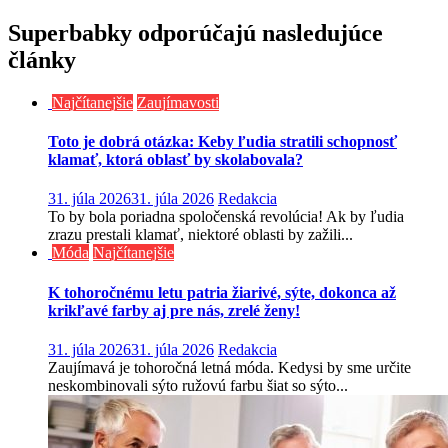
článku
Superbabky odporúčajú nasledujúce
články
Najčítanejšie
Zaujímavosti
Toto je dobrá otázka: Keby ľudia stratili schopnosť
klamať, ktorá oblasť by skolabovala?
31. júla 2026
31. júla 2026
Redakcia
To by bola poriadna spoločenská revolúcia! Ak by ľudia
zrazu prestali klamať, niektoré oblasti by zažili...
Móda
Najčítanejšie
K tohoročnému letu patria žiarivé, sýte, dokonca až
krikľavé farby aj pre nás, zrelé ženy!
31. júla 2026
31. júla 2026
Redakcia
Zaujímavá je tohoročná letná móda. Kedysi by sme určite
neskombinovali sýto ružovú farbu šiat so sýto...