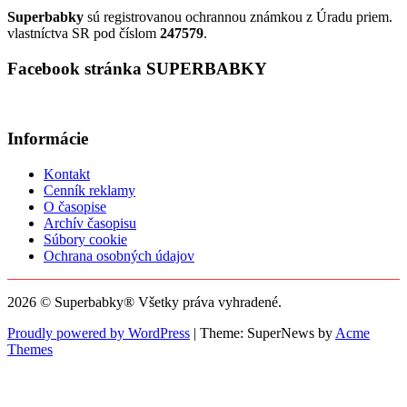
Superbabky
sú registrovanou ochrannou známkou z Úradu priem.
vlastníctva SR pod číslom
247579
.
Facebook stránka SUPERBABKY
Informácie
Kontakt
Cenník reklamy
O časopise
Archív časopisu
Súbory cookie
Ochrana osobných údajov
2026 © Superbabky® Všetky práva vyhradené.
Proudly powered by WordPress
|
Theme: SuperNews by
Acme
Themes