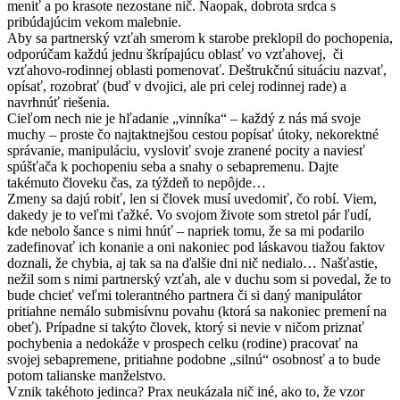
meniť a po krasote nezostane nič. Naopak, dobrota srdca s
pribúdajúcim vekom malebnie.
Aby sa partnerský vzťah smerom k starobe preklopil do pochopenia,
odporúčam každú jednu škrípajúcu oblasť vo vzťahovej, či
vzťahovo-rodinnej oblasti pomenovať. Deštrukčnú situáciu nazvať,
opísať, rozobrať (buď v dvojici, ale pri celej rodinnej rade) a
navrhnúť riešenia.
Cieľom nech nie je hľadanie „vinníka“ – každý z nás má svoje
muchy – proste čo najtaktnejšou cestou popísať útoky, nekorektné
správanie, manipuláciu, vysloviť svoje zranené pocity a naviesť
spúšťača k pochopeniu seba a snahy o sebapremenu. Dajte
takémuto človeku čas, za týždeň to nepôjde…
Zmeny sa dajú robiť, len si človek musí uvedomiť, čo robí. Viem,
dakedy je to veľmi ťažké. Vo svojom živote som stretol pár ľudí,
kde nebolo šance s nimi hnúť – napriek tomu, že sa mi podarilo
zadefinovať ich konanie a oni nakoniec pod láskavou tiažou faktov
doznali, že chybia, aj tak sa na ďalšie dni nič nedialo… Našťastie,
nežil som s nimi partnerský vzťah, ale v duchu som si povedal, že to
bude chcieť veľmi tolerantného partnera či si daný manipulátor
pritiahne nemálo submisívnu povahu (ktorá sa nakoniec premení na
obeť). Prípadne si takýto človek, ktorý si nevie v ničom priznať
pochybenia a nedokáže v prospech celku (rodine) pracovať na
svojej sebapremene, pritiahne podobne „silnú“ osobnosť a to bude
potom talianske manželstvo.
Vznik takéhoto jedinca? Prax neukázala nič iné, ako to, že vzor