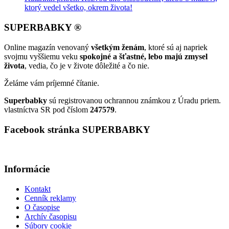
ktorý vedel všetko, okrem života!
SUPERBABKY ®
Online magazín venovaný
všetkým ženám
, ktoré sú aj napriek
svojmu vyššiemu veku
spokojné a šťastné, lebo majú zmysel
života
, vedia, čo je v živote dôležité a čo nie.
Želáme vám príjemné čítanie.
Superbabky
sú registrovanou ochrannou známkou z Úradu priem.
vlastníctva SR pod číslom
247579
.
Facebook stránka SUPERBABKY
Informácie
Kontakt
Cenník reklamy
O časopise
Archív časopisu
Súbory cookie