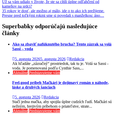
Navigácia
Už sa vám udialo v živote, že ste sa cítili úplne odľahčení od
kameňov na srdci?
v
35 rokov je dosť, ale možno aj málo, ide o to ako ich prežijeme.
článku
Presne pred toľkými rokmi sme si povedali s manželkou: áno…
Superbabky odporúčajú nasledujúce
články
Ako sa zbaviť nafúknutého brucha? Tento zázrak sa volá
Sassi – voda
5. augusta 2026
5. augusta 2026
Redakcia
Ak hľadáte „zázračný“ prostriedok, tak tu je. Volá sa Sassi -
voda. Je pomenovaná podľa Cynthie Sass,...
Aktuálne
Predstavujeme vám
Feel-good príbeh Mačkári je dojímavý román o náhode,
láske a druhých šanciach
5. augusta 2026
Redakcia
Stačí jedna mačka, aby spojila úplne cudzích ľudí. Mačkári sú
nežným, hrejivým príbehom o priateľstve, strate...
Aktuálne
Predstavujeme vám