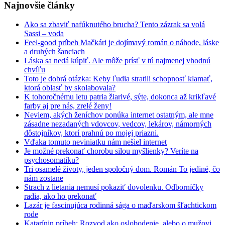
Najnovšie články
Ako sa zbaviť nafúknutého brucha? Tento zázrak sa volá
Sassi – voda
Feel-good príbeh Mačkári je dojímavý román o náhode, láske
a druhých šanciach
Láska sa nedá kúpiť. Ale môže prísť v tú najmenej vhodnú
chvíľu
Toto je dobrá otázka: Keby ľudia stratili schopnosť klamať,
ktorá oblasť by skolabovala?
K tohoročnému letu patria žiarivé, sýte, dokonca až krikľavé
farby aj pre nás, zrelé ženy!
Neviem, akých ženíchov ponúka internet ostatným, ale mne
zásadne nezadaných vdovcov, vedcov, lekárov, námorných
dôstojníkov, ktorí prahnú po mojej priazni.
Vďaka tomuto neviniatku nám nešiel internet
Je možné prekonať chorobu silou myšlienky? Veríte na
psychosomatiku?
Tri osamelé životy, jeden spoločný dom. Román To jediné, čo
nám zostane
Strach z lietania nemusí pokaziť dovolenku. Odborníčky
radia, ako ho prekonať
Lazár je fascinujúca rodinná sága o maďarskom šľachtickom
rode
Katarínin príbeh: Rozvod ako oslobodenie, alebo o mužovi,