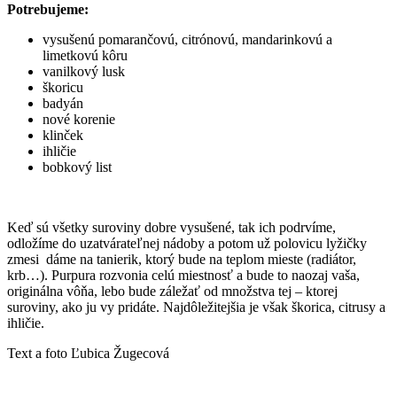
Potrebujeme:
vysušenú pomarančovú, citrónovú, mandarinkovú a
limetkovú kôru
vanilkový lusk
škoricu
badyán
nové korenie
klinček
ihličie
bobkový list
Keď sú všetky suroviny dobre vysušené, tak ich podrvíme,
odložíme do uzatvárateľnej nádoby a potom už polovicu lyžičky
zmesi dáme na tanierik, ktorý bude na teplom mieste (radiátor,
krb…). Purpura rozvonia celú miestnosť a bude to naozaj vaša,
originálna vôňa, lebo bude záležať od množstva tej – ktorej
suroviny, ako ju vy pridáte. Najdôležitejšia je však škorica, citrusy a
ihličie.
Text a foto Ľubica Žugecová