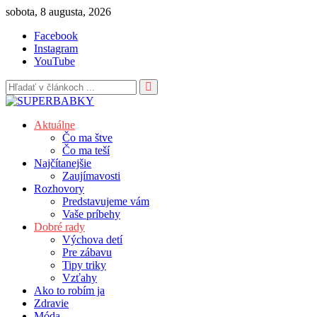
Skip
sobota, 8 augusta, 2026
to
Facebook
content
Instagram
YouTube
Aktuálne
Čo ma štve
Čo ma teší
Najčítanejšie
Zaujímavosti
Rozhovory
Predstavujeme vám
Vaše príbehy
Dobré rady
Výchova detí
Pre zábavu
Tipy triky
Vzťahy
Ako to robím ja
Zdravie
Móda