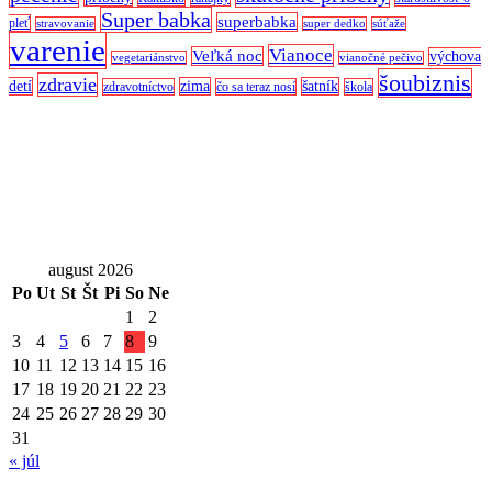
Super babka
superbabka
pleť
stravovanie
super dedko
súťaže
varenie
Vianoce
Veľká noc
výchova
vegetariánstvo
vianočné pečivo
šoubiznis
zdravie
detí
zima
šatník
zdravotníctvo
čo sa teraz nosí
škola
august 2026
Po
Ut
St
Št
Pi
So
Ne
1
2
3
4
5
6
7
8
9
10
11
12
13
14
15
16
17
18
19
20
21
22
23
24
25
26
27
28
29
30
31
« júl