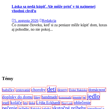
Láska sa nedá kúpiť. Ale môže prísť v tú najmenej
vhodnú chvíľu
5. augusta 2026
Redakcia
Čo zostane človeku, keď si za peniaze môže kúpiť dom, luxus
aj pohodlie, no nie pokoj...
Témy
deti
choroby
domácnosť
babičky
cestovanie
dezerty
Dolné Rakúsko
jedlo
doplnky do domu
handmade
filmy
imunita
jar
homemade
oblečenie
koláče
Lýdia Eckhardt
jeseň
leto
láska
Nový rok
pečenie
skutočné príbehy
príbehy
Rakúsko
raňajky
starostlivosť o