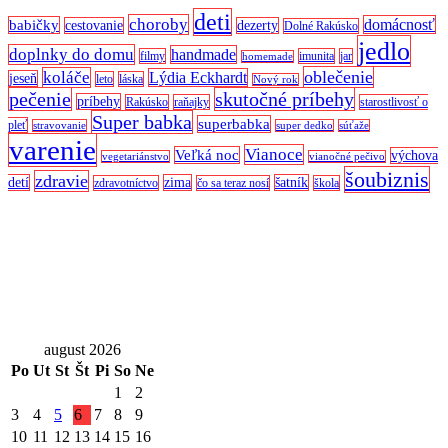
deti
choroby
domácnosť
babičky
cestovanie
dezerty
Dolné Rakúsko
jedlo
doplnky do domu
handmade
filmy
imunita
jar
homemade
oblečenie
koláče
Lýdia Eckhardt
jeseň
leto
láska
Nový rok
pečenie
skutočné príbehy
príbehy
Rakúsko
raňajky
starostlivosť o
Super babka
superbabka
pleť
stravovanie
super dedko
súťaže
varenie
Vianoce
Veľká noc
výchova
vegetariánstvo
vianočné pečivo
šoubiznis
zdravie
detí
zima
šatník
zdravotníctvo
čo sa teraz nosí
škola
august 2026
Po
Ut
St
Št
Pi
So
Ne
1
2
3
4
5
6
7
8
9
10
11
12
13
14
15
16