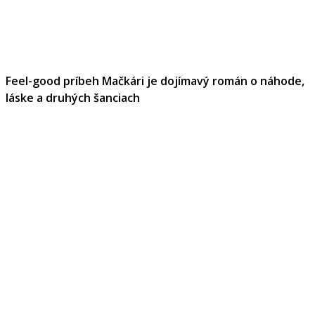
Feel-good príbeh Mačkári je dojímavý román o náhode,
láske a druhých šanciach