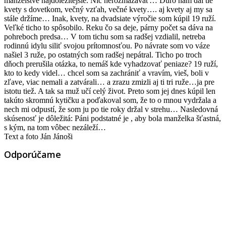
manželstve najdôležitejšie. Nič nerozmazávať… Ďuro nám dal tie
kvety s dovetkom, večný vzťah, večné kvety…. aj kvety aj my sa
stále držíme… Inak, kvety, na dvadsiate výročie som kúpil 19 ruží.
Veľké ticho to spôsobilo. Reku čo sa deje, párny počet sa dáva na
pohreboch predsa… V tom tichu som sa radšej vzdialil, netreba
rodinnú idylu siliť svojou prítomnosťou. Po návrate som vo váze
našiel 3 ruže, po ostatných som radšej nepátral. Ticho po troch
dňoch prerušila otázka, to nemáš kde vyhadzovať peniaze? 19 ruží,
kto to kedy videl… chcel som sa zachrániť a vravím, vieš, boli v
zľave, viac nemali a zatvárali… a zrazu zmizli aj ti tri ruže…ja pre
istotu tiež. A tak sa muž učí celý život. Preto som jej dnes kúpil len
takúto skromnú kytičku a poďakoval som, že to o mnou vydržala a
nech mi odpustí, že som ju po tie roky držal v strehu… Nasledovná
skúsenosť je dôležitá: Páni podstatné je , aby bola manželka šťastná,
s kým, na tom vôbec nezáleží…
Text a foto Ján Jánoši
Odporúčame