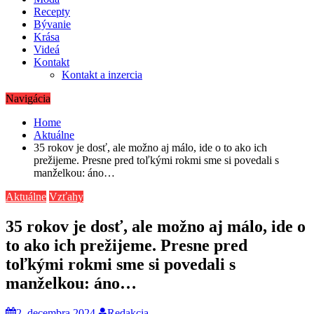
Recepty
Bývanie
Krása
Videá
Kontakt
Kontakt a inzercia
Navigácia
Home
Aktuálne
35 rokov je dosť, ale možno aj málo, ide o to ako ich
prežijeme. Presne pred toľkými rokmi sme si povedali s
manželkou: áno…
Aktuálne
Vzťahy
35 rokov je dosť, ale možno aj málo, ide o
to ako ich prežijeme. Presne pred
toľkými rokmi sme si povedali s
manželkou: áno…
2. decembra 2024
Redakcia