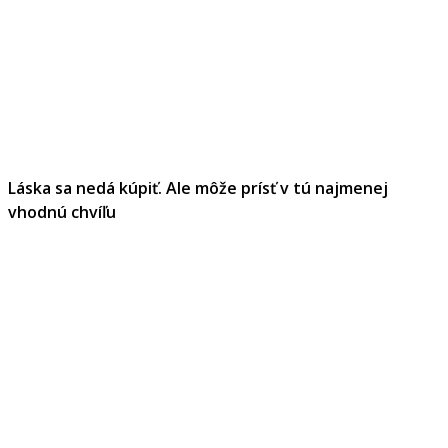
Láska sa nedá kúpiť. Ale môže prísť v tú najmenej
vhodnú chvíľu