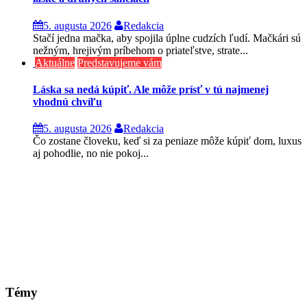
5. augusta 2026
Redakcia
Stačí jedna mačka, aby spojila úplne cudzích ľudí. Mačkári sú
nežným, hrejivým príbehom o priateľstve, strate...
Aktuálne
Predstavujeme vám
Láska sa nedá kúpiť. Ale môže prísť v tú najmenej
vhodnú chvíľu
5. augusta 2026
Redakcia
Čo zostane človeku, keď si za peniaze môže kúpiť dom, luxus
aj pohodlie, no nie pokoj...
Témy