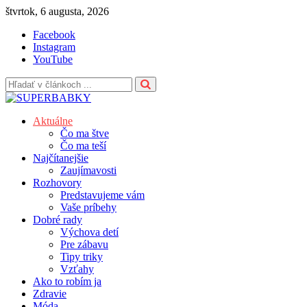
Skip
štvrtok, 6 augusta, 2026
to
Facebook
content
Instagram
YouTube
Aktuálne
Čo ma štve
Čo ma teší
Najčítanejšie
Zaujímavosti
Rozhovory
Predstavujeme vám
Vaše príbehy
Dobré rady
Výchova detí
Pre zábavu
Tipy triky
Vzťahy
Ako to robím ja
Zdravie
Móda