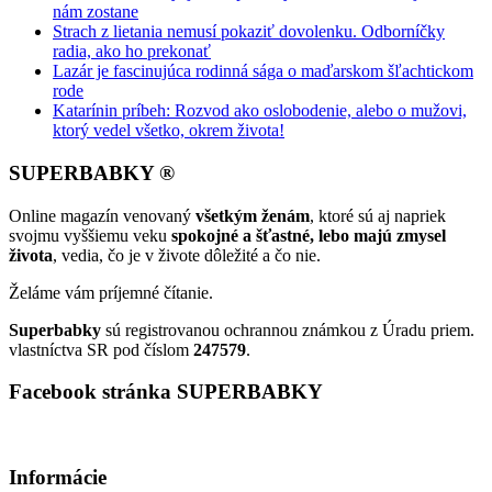
nám zostane
Strach z lietania nemusí pokaziť dovolenku. Odborníčky
radia, ako ho prekonať
Lazár je fascinujúca rodinná sága o maďarskom šľachtickom
rode
Katarínin príbeh: Rozvod ako oslobodenie, alebo o mužovi,
ktorý vedel všetko, okrem života!
SUPERBABKY ®
Online magazín venovaný
všetkým ženám
, ktoré sú aj napriek
svojmu vyššiemu veku
spokojné a šťastné, lebo majú zmysel
života
, vedia, čo je v živote dôležité a čo nie.
Želáme vám príjemné čítanie.
Superbabky
sú registrovanou ochrannou známkou z Úradu priem.
vlastníctva SR pod číslom
247579
.
Facebook stránka SUPERBABKY
Informácie