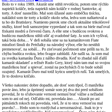
Bolo to v roku 1989. Akurát sme stihli revolúciu, potom sme rýchlo
napiekli koláče, teda napiekli nám koláče v rodnej Santovke, aj
torty. A dosť nasnežilo. Mal som úžasné auto embéčku tisícku,
nakládol som tie torty a koláče okolo seba, ledva som naštartoval a
ta ho do Bratislavy. Namiesto pierok sme chceli aktuálne trikolórové
stužky, ktoré boli samozrejme vypredané a tak som na biele maľoval
fixkami modrú a červenú čiaru. A ešte sme s budúcou svokrou a
budúcou manželkou stihli ušiť aj svadobné šaty. Ja som ich vyšíval,
taká bola doba… V deň sobáša sme sa na kamarátovom Fiate
mirafiori šinuli do Petržalky na národný výbor, ešte ho nestihli
premenovať, na sobáš… Po zisťovaní početnosti sme prišli na to, že
chýba budúca svokra, lebo švagor zablúdil. Ale našli sa. Ja som mal
za svedka kamaráta Ďura z nášho divadla. Keď to zbadal náš ďalší
kamarát skladateľ a režisér Rudo Gery, ktorý nám tam mal so svojou
manželkou hrať a spievať, zostal na pochybách či to bude sobáš
ozajstný. Kamarát Ďuro mal totiž kyticu umelých ruší. Tak umelých,
že to doslova kričalo.
Všetko nakoniec dobre dopadlo, ale dosť som tŕpol, či manželka
povie áno, lebo ja úprimný somár som jej dva dni pred sobášom
povedal, že to sľubovanie vernosti nemusí brať vážne a nežiadal
som to ani od nej. Odľahlo mi, povedala áno…. Akurát po asi
pätnástich rokoch mi povedala, vieš, že si to stou vernosťou mal
pravdu?… Hrdo som to rozdýchal a nerozmazával.. Inak to je v