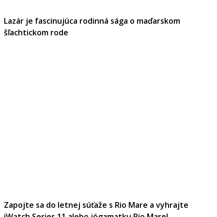
Lazár je fascinujúca rodinná sága o maďarskom
šľachtickom rode
Zapojte sa do letnej súťaže s Rio Mare a vyhrajte
iWatch Series 11 alebo jógamatku Rio Mare!