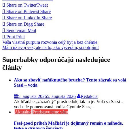
Share on Twitter
Tweet
Share on Pinterest
Share
Share on LinkedIn
Share
Share on Digg
Share
Send email
Mail
Print
Print
Navigácia
Vaša vlastná purpura rozvonia celý byt a bez chémie
Mám už svoj vek, ale na to, ako vyzerám, si potrpím!
v
článku
Superbabky odporúčajú nasledujúce
články
Ako sa zbaviť nafúknutého brucha? Tento zázrak sa volá
Sassi – voda
5. augusta 2026
5. augusta 2026
Redakcia
Ak hľadáte „zázračný“ prostriedok, tak tu je. Volá sa Sassi -
voda. Je pomenovaná podľa Cynthie Sass,...
Aktuálne
Predstavujeme vám
Feel-good príbeh Mačkári je dojímavý román o náhode,
láske a druhých šanciach