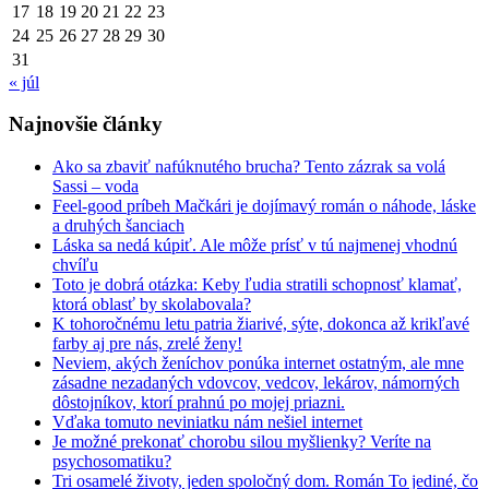
17
18
19
20
21
22
23
24
25
26
27
28
29
30
31
« júl
Najnovšie články
Ako sa zbaviť nafúknutého brucha? Tento zázrak sa volá
Sassi – voda
Feel-good príbeh Mačkári je dojímavý román o náhode, láske
a druhých šanciach
Láska sa nedá kúpiť. Ale môže prísť v tú najmenej vhodnú
chvíľu
Toto je dobrá otázka: Keby ľudia stratili schopnosť klamať,
ktorá oblasť by skolabovala?
K tohoročnému letu patria žiarivé, sýte, dokonca až krikľavé
farby aj pre nás, zrelé ženy!
Neviem, akých ženíchov ponúka internet ostatným, ale mne
zásadne nezadaných vdovcov, vedcov, lekárov, námorných
dôstojníkov, ktorí prahnú po mojej priazni.
Vďaka tomuto neviniatku nám nešiel internet
Je možné prekonať chorobu silou myšlienky? Veríte na
psychosomatiku?
Tri osamelé životy, jeden spoločný dom. Román To jediné, čo