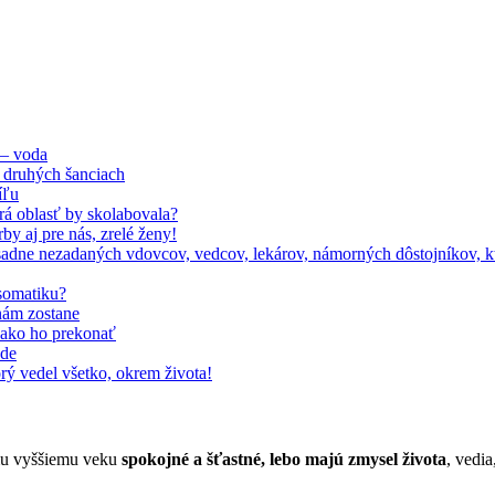
 – voda
 druhých šanciach
íľu
orá oblasť by skolabovala?
by aj pre nás, zrelé ženy!
adne nezadaných vdovcov, vedcov, lekárov, námorných dôstojníkov, kto
somatiku?
nám zostane
, ako ho prekonať
ode
rý vedel všetko, okrem života!
jmu vyššiemu veku
spokojné a šťastné, lebo majú zmysel života
, vedia