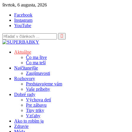
Skip
štvrtok, 6 augusta, 2026
to
Facebook
content
Instagram
YouTube
Aktuálne
Čo ma štve
Čo ma teší
Najčítanejšie
Zaujímavosti
Rozhovory
Predstavujeme vám
Vaše príbehy
Dobré rady
Výchova detí
Pre zábavu
Tipy triky
Vzťahy
Ako to robím ja
Zdravie
Móda