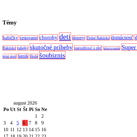
Témy
deti
choroby
domácnosť
babičky
cestovanie
dezerty
Dolné Rakúsko
skutočné príbehy
Super
Rakúsko
raňajky
starostlivosť o pleť
stravovanie
šoubiznis
šatník
teraz nosí
škola
august 2026
Po
Ut
St
Št
Pi
So
Ne
1
2
3
4
5
6
7
8
9
10
11
12
13
14
15
16
17
18
19
20
21
22
23