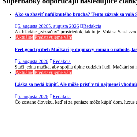
článku
Superbabky odporúčajú nasledujúce článk
Ako sa zbaviť nafúknutého brucha? Tento zázrak sa volá S
5. augusta 2026
5. augusta 2026
Redakcia
Ak hľadáte „zázračný“ prostriedok, tak tu je. Volá sa Sassi -v
Aktuálne
Predstavujeme vám
Feel-good príbeh Mačkári je dojímavý román o náhode, lá
5. augusta 2026
Redakcia
Stačí jedna mačka, aby spojila úplne cudzích ľudí. Mačkári sú n
Aktuálne
Predstavujeme vám
Láska sa nedá kúpiť. Ale môže prísť v tú najmenej vhodnú
5. augusta 2026
Redakcia
Čo zostane človeku, keď si za peniaze môže kúpiť dom, luxus aj