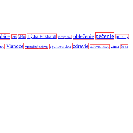
pečenie
oblečenie
oláče
Lýdia Eckhardt
príbehy
leto
láska
Nový rok
zdravie
Vianoce
noc
výchova detí
zima
zdravotníctvo
čo sa
vianočné pečivo