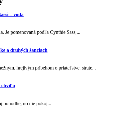
y
assi – voda
oda. Je pomenovaná podľa Cynthie Sass,...
ske a druhých šanciach
ežným, hrejivým príbehom o priateľstve, strate...
 chvíľu
 pohodlie, no nie pokoj...