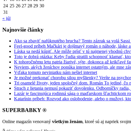
24
25
26
27
28
29
30
31
« júl
Najnovšie články
Ako sa zbaviť nafúknutého brucha? Tento zázrak sa volá Sassi
Feel-good príbeh Mačkári je dojímavý román o náhode, láske a
Láska sa nedá kúpiť. Ale môže prísť v tú najmenej vhodnú chv
Toto je dobrá otázka: Keby ľudia stratili schopnosť klamať, kt
K tohoročnému letu patria žiarivé, sýte, dokonca až krikľavé far
Neviem, akých ženíchov ponúka internet ostatným, ale mne zás
Vďaka tomuto neviniatku nám nešiel internet
Je možné prekonať chorobu silou myšlienky? Veríte na psycho
Tri osamelé životy, jeden spoločný dom. Román To jediné, čo 
Strach z lietania nemusí pokaziť dovolenku. Odborníčky radia
Lazár je fascinujúca rodinná sága o maďarskom šľachtickom r
Katarínin príbeh: Rozvod ako oslobodenie, alebo o mužovi, kto
SUPERBABKY ®
Online magazín venovaný
všetkým ženám
, ktoré sú aj napriek svo