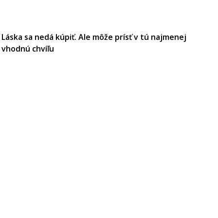
Láska sa nedá kúpiť. Ale môže prísť v tú najmenej
vhodnú chvíľu