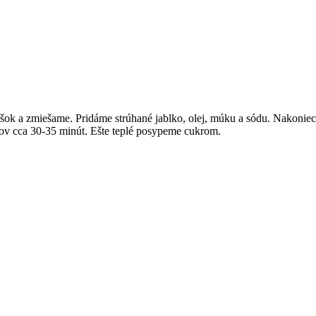
ášok a zmiešame. Pridáme strúhané jablko, olej, múku a sódu. Nakoniec
ňov cca 30-35 minút. Ešte teplé posypeme cukrom.