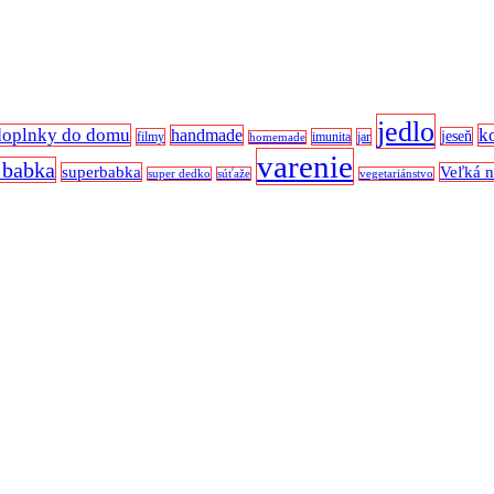
jedlo
doplnky do domu
k
handmade
jeseň
filmy
imunita
jar
homemade
varenie
 babka
superbabka
Veľká 
super dedko
súťaže
vegetariánstvo