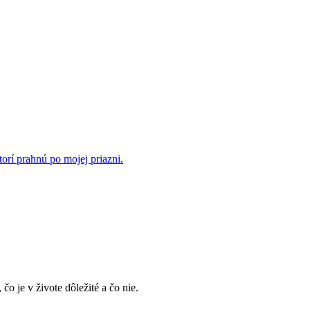
rí prahnú po mojej priazni.
, čo je v živote dôležité a čo nie.