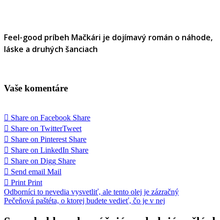
Feel-good príbeh Mačkári je dojímavý román o náhode,
láske a druhých šanciach
Vaše komentáre
Share on Facebook
Share
Share on Twitter
Tweet
Share on Pinterest
Share
Share on LinkedIn
Share
Share on Digg
Share
Send email
Mail
Print
Print
Navigácia
Odborníci to nevedia vysvetliť, ale tento olej je zázračný
Pečeňová paštéta, o ktorej budete vedieť, čo je v nej
v