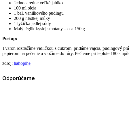
Jedno stredne veľké jablko
100 ml oleja
1 bal. vanilkového pudingu
200 g hladkej múky
1 lyžička jedlej sódy
Malý téglik kyslej smotany – cca 150 g
Postup:
Tvaroh roztlačíme vidličkou s cukrom, pridáme vajcia, pudingový pr
papierom na pečenie a vložíme do rúry. Pečieme pri teplote 180 stup
zdroj:
hahopihe
Odporúčame