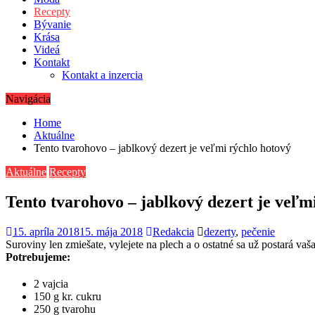
Recepty
Bývanie
Krása
Videá
Kontakt
Kontakt a inzercia
Navigácia
Home
Aktuálne
Tento tvarohovo – jablkový dezert je veľmi rýchlo hotový
Aktuálne
Recepty
Tento tvarohovo – jablkový dezert je veľm
15. apríla 2018
15. mája 2018
Redakcia
dezerty
,
pečenie
Suroviny len zmiešate, vylejete na plech a o ostatné sa už postará vaša
Potrebujeme:
2 vajcia
150 g kr. cukru
250 g tvarohu