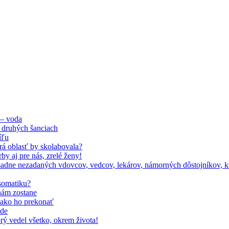
 – voda
 druhých šanciach
íľu
orá oblasť by skolabovala?
by aj pre nás, zrelé ženy!
adne nezadaných vdovcov, vedcov, lekárov, námorných dôstojníkov, kto
somatiku?
nám zostane
, ako ho prekonať
ode
rý vedel všetko, okrem života!