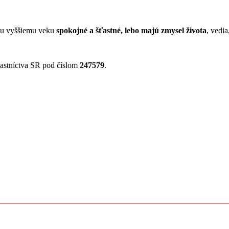
jmu vyššiemu veku
spokojné a šťastné, lebo majú zmysel života
, vedia
astníctva SR pod číslom
247579
.