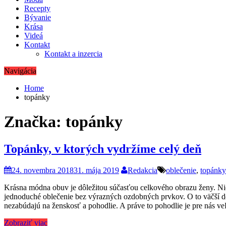
Recepty
Bývanie
Krása
Videá
Kontakt
Kontakt a inzercia
Navigácia
Home
topánky
Značka:
topánky
Topánky, v ktorých vydržíme celý deň
24. novembra 2018
31. mája 2019
Redakcia
oblečenie
,
topánky
Krásna módna obuv je dôležitou súčasťou celkového obrazu ženy. Nie
jednoduché oblečenie bez výrazných ozdobných prvkov. O to väčší dôraz 
nezabúdajú na ženskosť a pohodlie. A práve to pohodlie je pre nás 
Zobraziť viac