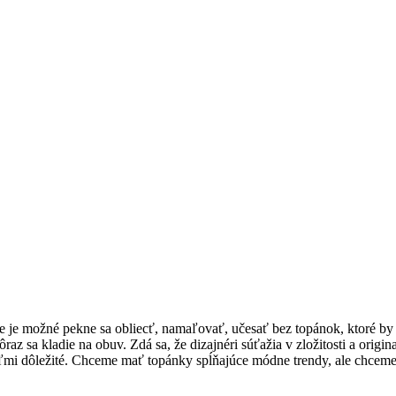
 je možné pekne sa obliecť, namaľovať, učesať bez topánok, ktoré by 
sa kladie na obuv. Zdá sa, že dizajnéri súťažia v zložitosti a original
veľmi dôležité. Chceme mať topánky spĺňajúce módne trendy, ale chce