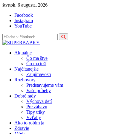
Skip
štvrtok, 6 augusta, 2026
to
Facebook
content
Instagram
YouTube
Aktuálne
Čo ma štve
Čo ma teší
Najčítanejšie
Zaujímavosti
Rozhovory
Predstavujeme vám
Vaše príbehy
Dobré rady
Výchova detí
Pre zábavu
Tipy triky
Vzťahy
Ako to robím ja
Zdravie
Móda