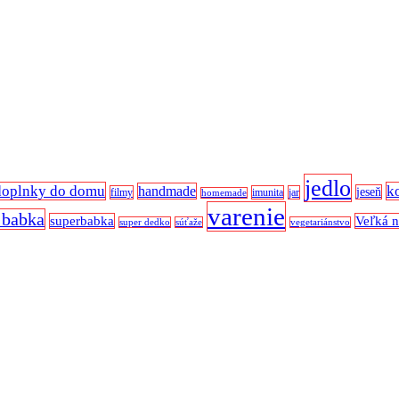
jedlo
doplnky do domu
k
handmade
jeseň
filmy
imunita
jar
homemade
varenie
 babka
superbabka
Veľká 
super dedko
súťaže
vegetariánstvo