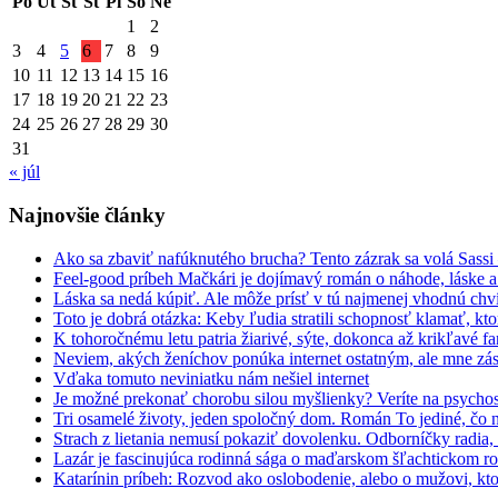
Po
Ut
St
Št
Pi
So
Ne
1
2
3
4
5
6
7
8
9
10
11
12
13
14
15
16
17
18
19
20
21
22
23
24
25
26
27
28
29
30
31
« júl
Najnovšie články
Ako sa zbaviť nafúknutého brucha? Tento zázrak sa volá Sassi
Feel-good príbeh Mačkári je dojímavý román o náhode, láske a
Láska sa nedá kúpiť. Ale môže prísť v tú najmenej vhodnú chv
Toto je dobrá otázka: Keby ľudia stratili schopnosť klamať, kt
K tohoročnému letu patria žiarivé, sýte, dokonca až krikľavé far
Neviem, akých ženíchov ponúka internet ostatným, ale mne zás
Vďaka tomuto neviniatku nám nešiel internet
Je možné prekonať chorobu silou myšlienky? Veríte na psycho
Tri osamelé životy, jeden spoločný dom. Román To jediné, čo 
Strach z lietania nemusí pokaziť dovolenku. Odborníčky radia
Lazár je fascinujúca rodinná sága o maďarskom šľachtickom r
Katarínin príbeh: Rozvod ako oslobodenie, alebo o mužovi, kto