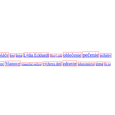
pečenie
oblečenie
oláče
Lýdia Eckhardt
príbehy
leto
láska
Nový rok
zdravie
Vianoce
noc
výchova detí
zima
zdravotníctvo
čo sa
vianočné pečivo