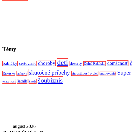
Témy
deti
choroby
domácnosť
babičky
cestovanie
dezerty
Dolné Rakúsko
skutočné príbehy
Super
Rakúsko
raňajky
starostlivosť o pleť
stravovanie
šoubiznis
šatník
teraz nosí
škola
august 2026