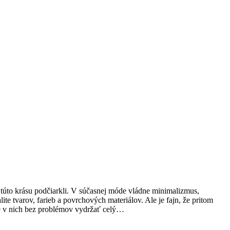
túto krásu podčiarkli. V súčasnej móde vládne minimalizmus,
ite tvarov, farieb a povrchových materiálov. Ale je fajn, že pritom
me v nich bez problémov vydržať celý…