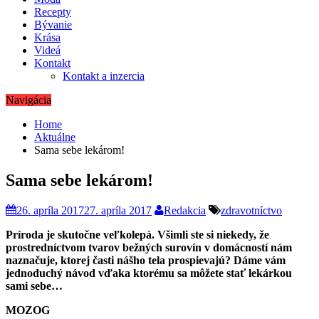
Recepty
Bývanie
Krása
Videá
Kontakt
Kontakt a inzercia
Navigácia
Home
Aktuálne
Sama sebe lekárom!
Sama sebe lekárom!
26. apríla 2017
27. apríla 2017
Redakcia
zdravotníctvo
Príroda je skutočne veľkolepá. Všimli ste si niekedy, že
prostredníctvom tvarov bežných surovín v domácností nám
naznačuje, ktorej časti nášho tela prospievajú? Dáme vám
jednoduchý návod vďaka ktorému sa môžete stať lekárkou
sami sebe…
MOZOG