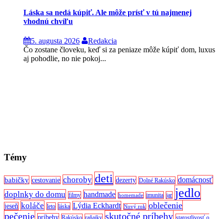
Láska sa nedá kúpiť. Ale môže prísť v tú najmenej
vhodnú chvíľu
5. augusta 2026
Redakcia
Čo zostane človeku, keď si za peniaze môže kúpiť dom, luxus
aj pohodlie, no nie pokoj...
Témy
deti
choroby
domácnosť
babičky
cestovanie
dezerty
Dolné Rakúsko
jedlo
doplnky do domu
handmade
filmy
imunita
jar
homemade
oblečenie
koláče
Lýdia Eckhardt
jeseň
leto
láska
Nový rok
pečenie
skutočné príbehy
príbehy
Rakúsko
raňajky
starostlivosť o