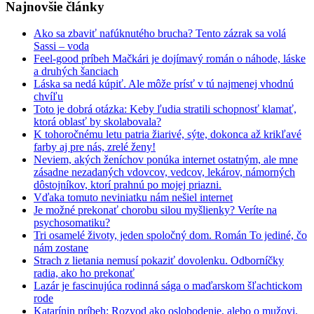
Najnovšie články
Ako sa zbaviť nafúknutého brucha? Tento zázrak sa volá
Sassi – voda
Feel-good príbeh Mačkári je dojímavý román o náhode, láske
a druhých šanciach
Láska sa nedá kúpiť. Ale môže prísť v tú najmenej vhodnú
chvíľu
Toto je dobrá otázka: Keby ľudia stratili schopnosť klamať,
ktorá oblasť by skolabovala?
K tohoročnému letu patria žiarivé, sýte, dokonca až krikľavé
farby aj pre nás, zrelé ženy!
Neviem, akých ženíchov ponúka internet ostatným, ale mne
zásadne nezadaných vdovcov, vedcov, lekárov, námorných
dôstojníkov, ktorí prahnú po mojej priazni.
Vďaka tomuto neviniatku nám nešiel internet
Je možné prekonať chorobu silou myšlienky? Veríte na
psychosomatiku?
Tri osamelé životy, jeden spoločný dom. Román To jediné, čo
nám zostane
Strach z lietania nemusí pokaziť dovolenku. Odborníčky
radia, ako ho prekonať
Lazár je fascinujúca rodinná sága o maďarskom šľachtickom
rode
Katarínin príbeh: Rozvod ako oslobodenie, alebo o mužovi,