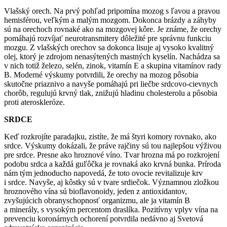
Vlašský orech. Na prvý pohľad pripomína mozog s ľavou a pravou
hemisférou, veľkým a malým mozgom. Dokonca brázdy a záhyby
sú na orechoch rovnaké ako na mozgovej kôre. Je známe, že orechy
pomáhajú rozvíjať neurotransmitery dôležité pre správnu funkciu
mozgu. Z vlašských orechov sa dokonca lisuje aj vysoko kvalitný
olej, ktorý je zdrojom nenasýtených mastných kyselín. Nachádza sa
v nich totiž železo, selén, zinok, vitamín E a skupina vitamínov rady
B. Moderné výskumy potvrdili, že orechy na mozog pôsobia
skutočne priaznivo a navyše pomáhajú pri liečbe srdcovo-cievnych
chorôb, regulujú krvný tlak, znižujú hladinu cholesterolu a pôsobia
proti ateroskleróze.
SRDCE
Keď rozkrojíte paradajku, zistíte, že má štyri komory rovnako, ako
srdce. Výskumy dokázali, že práve rajčiny sú tou najlepšou výživou
pre srdce. Presne ako hroznové víno. Tvar hrozna má po rozkrojení
podobu srdca a každá guľôčka je rovnaká ako krvná bunka. Príroda
nám tým jednoducho napovedá, že toto ovocie revitalizuje krv
i srdce. Navyše, aj kôstky sú v tvare srdiečok. Významnou zložkou
hroznového vína sú bioflavonoidy, jeden z antioxidantov,
zvyšujúcich obranyschopnosť organizmu, ale ja vitamín B
a minerály, s vysokým percentom draslíka. Pozitívny vplyv vína na
prevenciu koronárnych ochorení potvrdila nedávno aj Svetová