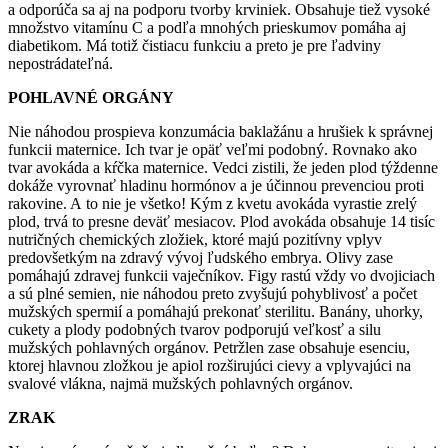
a odporúča sa aj na podporu tvorby krviniek. Obsahuje tiež vysoké
množstvo vitamínu C a podľa mnohých prieskumov pomáha aj
diabetikom. Má totiž čistiacu funkciu a preto je pre ľadviny
nepostrádateľná.
POHLAVNÉ ORGÁNY
Nie náhodou prospieva konzumácia baklažánu a hrušiek k správnej
funkcii maternice. Ich tvar je opäť veľmi podobný. Rovnako ako
tvar avokáda a kŕčka maternice. Vedci zistili, že jeden plod týždenne
dokáže vyrovnať hladinu hormónov a je účinnou prevenciou proti
rakovine. A to nie je všetko! Kým z kvetu avokáda vyrastie zrelý
plod, trvá to presne deväť mesiacov. Plod avokáda obsahuje 14 tisíc
nutričných chemických zložiek, ktoré majú pozitívny vplyv
predovšetkým na zdravý vývoj ľudského embrya. Olivy zase
pomáhajú zdravej funkcii vaječníkov. Figy rastú vždy vo dvojiciach
a sú plné semien, nie náhodou preto zvyšujú pohyblivosť a počet
mužských spermií a pomáhajú prekonať sterilitu. Banány, uhorky,
cukety a plody podobných tvarov podporujú veľkosť a silu
mužských pohlavných orgánov. Petržlen zase obsahuje esenciu,
ktorej hlavnou zložkou je apiol rozširujúci cievy a vplyvajúci na
svalové vlákna, najmä mužských pohlavných orgánov.
ZRAK