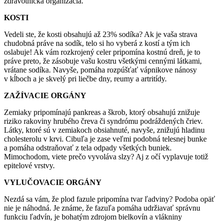
zdravotnícka organizácia.
KOSTI
Vedeli ste, že kosti obsahujú až 23% sodíka? Ak je vaša strava
chudobná práve na sodík, telo si ho vyberá z kostí a tým ich
oslabuje! Ak vám rozkrojený celer pripomína kostnú dreň, je to
práve preto, že zásobuje vašu kostru všetkými cennými látkami,
vrátane sodíka. Navyše, pomáha rozpúšťať vápnikove nánosy
v kĺboch a je skvelý pri liečbe dny, reumy a artritídy.
ZAŽÍVACIE ORGÁNY
Zemiaky pripomínajú pankreas a škrob, ktorý obsahujú znižuje
riziko rakoviny hrubého čreva či syndrómu podráždených čriev.
Látky, ktoré sú v zemiakoch obsiahnuté, navyše, znižujú hladinu
cholesterolu v krvi. Cibuľa je zase veľmi podobná telesnej bunke
a pomáha odstraňovať z tela odpady všetkých buniek.
Mimochodom, viete prečo vyvoláva slzy? Aj z očí vyplavuje totiž
epitelové vrstvy.
VYLUČOVACIE ORGÁNY
Nezdá sa vám, že plod fazule pripomína tvar ľadviny? Podoba opäť
nie je náhodná. Je známe, že fazuľa pomáha udržiavať správnu
funkciu ľadvín, je bohatým zdrojom bielkovín a vlákniny