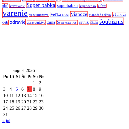
Super babka
superbabka
pleť
stravovanie
super dedko
súťaže
varenie
Vianoce
Veľká noc
výchova
vegetariánstvo
vianočné pečivo
šoubiznis
zdravie
detí
zima
šatník
zdravotníctvo
čo sa teraz nosí
škola
august 2026
Po
Ut
St
Št
Pi
So
Ne
1
2
3
4
5
6
7
8
9
10
11
12
13
14
15
16
17
18
19
20
21
22
23
24
25
26
27
28
29
30
31
« júl