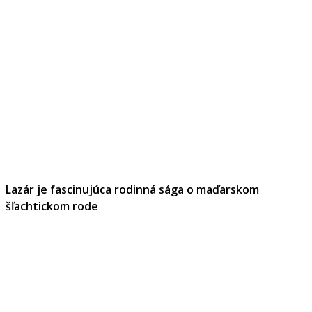
Lazár je fascinujúca rodinná sága o maďarskom
šľachtickom rode