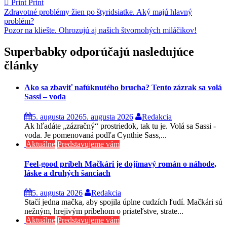
Print
Print
Navigácia
Zdravotné problémy žien po štyridsiatke. Aký majú hlavný
problém?
v
Pozor na kliešte. Ohrozujú aj našich štvornohých miláčikov!
článku
Superbabky odporúčajú nasledujúce
články
Ako sa zbaviť nafúknutého brucha? Tento zázrak sa volá
Sassi – voda
5. augusta 2026
5. augusta 2026
Redakcia
Ak hľadáte „zázračný“ prostriedok, tak tu je. Volá sa Sassi -
voda. Je pomenovaná podľa Cynthie Sass,...
Aktuálne
Predstavujeme vám
Feel-good príbeh Mačkári je dojímavý román o náhode,
láske a druhých šanciach
5. augusta 2026
Redakcia
Stačí jedna mačka, aby spojila úplne cudzích ľudí. Mačkári sú
nežným, hrejivým príbehom o priateľstve, strate...
Aktuálne
Predstavujeme vám