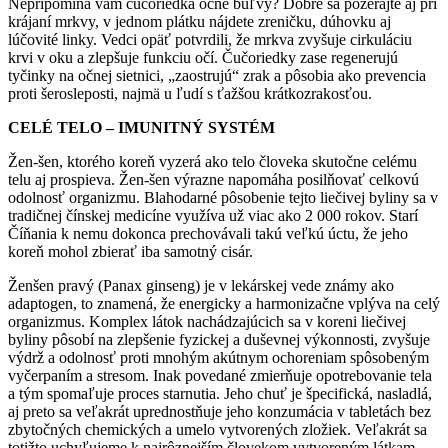
Nepripomína vám čučoriedka očné buľvy? Dobre sa pozerajte aj pri
krájaní mrkvy, v jednom plátku nájdete zreničku, dúhovku aj
lúčovité linky. Vedci opäť potvrdili, že mrkva zvyšuje cirkuláciu
krvi v oku a zlepšuje funkciu očí. Čučoriedky zase regenerujú
tyčinky na očnej sietnici, „zaostrujú“ zrak a pôsobia ako prevencia
proti šerosleposti, najmä u ľudí s ťažšou krátkozrakosťou.
CELÉ TELO – IMUNITNÝ SYSTÉM
Žen-šen, ktorého koreň vyzerá ako telo človeka skutočne celému
telu aj prospieva. Žen-šen výrazne napomáha posilňovať celkovú
odolnosť organizmu. Blahodarné pôsobenie tejto liečivej byliny sa v
tradičnej čínskej medicíne využíva už viac ako 2 000 rokov. Starí
Číňania k nemu dokonca prechovávali takú veľkú úctu, že jeho
koreň mohol zbierať iba samotný cisár.
Ženšen pravý (Panax ginseng) je v lekárskej vede známy ako
adaptogen, to znamená, že energicky a harmonizačne vplýva na celý
organizmus. Komplex látok nachádzajúcich sa v koreni liečivej
byliny pôsobí na zlepšenie fyzickej a duševnej výkonnosti, zvyšuje
výdrž a odolnosť proti mnohým akútnym ochoreniam spôsobeným
vyčerpaním a stresom. Inak povedané zmierňuje opotrebovanie tela
a tým spomaľuje proces starnutia. Jeho chuť je špecifická, nasladlá,
aj preto sa veľakrát uprednostňuje jeho konzumácia v tabletách bez
zbytočných chemických a umelo vytvorených zložiek. Veľakrát sa
totižto uchyľujeme k najrôznejším človekom vytvoreným látkam