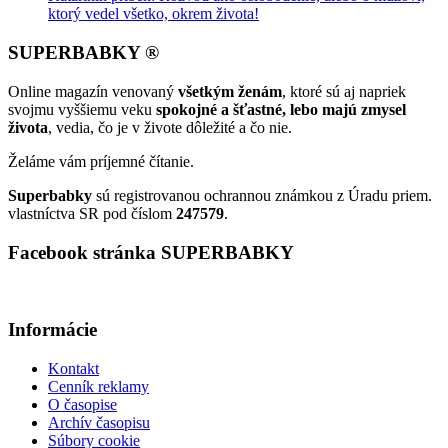
ktorý vedel všetko, okrem života!
SUPERBABKY ®
Online magazín venovaný
všetkým ženám
, ktoré sú aj napriek
svojmu vyššiemu veku
spokojné a šťastné, lebo majú zmysel
života
, vedia, čo je v živote dôležité a čo nie.
Želáme vám príjemné čítanie.
Superbabky
sú registrovanou ochrannou známkou z Úradu priem.
vlastníctva SR pod číslom
247579
.
Facebook stránka SUPERBABKY
Informácie
Kontakt
Cenník reklamy
O časopise
Archív časopisu
Súbory cookie