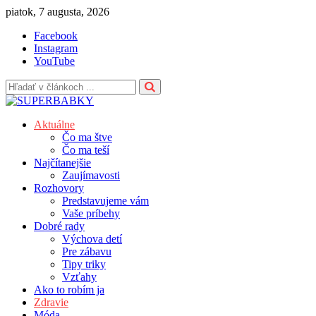
Skip
piatok, 7 augusta, 2026
to
Facebook
content
Instagram
YouTube
Aktuálne
Čo ma štve
Čo ma teší
Najčítanejšie
Zaujímavosti
Rozhovory
Predstavujeme vám
Vaše príbehy
Dobré rady
Výchova detí
Pre zábavu
Tipy triky
Vzťahy
Ako to robím ja
Zdravie
Móda