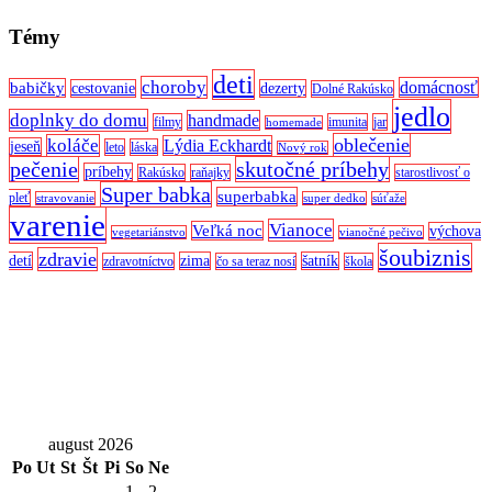
Témy
deti
choroby
domácnosť
babičky
cestovanie
dezerty
Dolné Rakúsko
jedlo
doplnky do domu
handmade
filmy
imunita
jar
homemade
oblečenie
koláče
Lýdia Eckhardt
jeseň
leto
láska
Nový rok
pečenie
skutočné príbehy
príbehy
Rakúsko
raňajky
starostlivosť o
Super babka
superbabka
pleť
stravovanie
super dedko
súťaže
varenie
Vianoce
Veľká noc
výchova
vegetariánstvo
vianočné pečivo
šoubiznis
zdravie
detí
zima
šatník
zdravotníctvo
čo sa teraz nosí
škola
august 2026
Po
Ut
St
Št
Pi
So
Ne
1
2