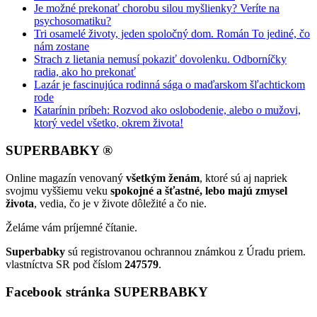
Je možné prekonať chorobu silou myšlienky? Veríte na
psychosomatiku?
Tri osamelé životy, jeden spoločný dom. Román To jediné, čo
nám zostane
Strach z lietania nemusí pokaziť dovolenku. Odborníčky
radia, ako ho prekonať
Lazár je fascinujúca rodinná sága o maďarskom šľachtickom
rode
Katarínin príbeh: Rozvod ako oslobodenie, alebo o mužovi,
ktorý vedel všetko, okrem života!
SUPERBABKY ®
Online magazín venovaný
všetkým ženám
, ktoré sú aj napriek
svojmu vyššiemu veku
spokojné a šťastné, lebo majú zmysel
života
, vedia, čo je v živote dôležité a čo nie.
Želáme vám príjemné čítanie.
Superbabky
sú registrovanou ochrannou známkou z Úradu priem.
vlastníctva SR pod číslom
247579
.
Facebook stránka SUPERBABKY