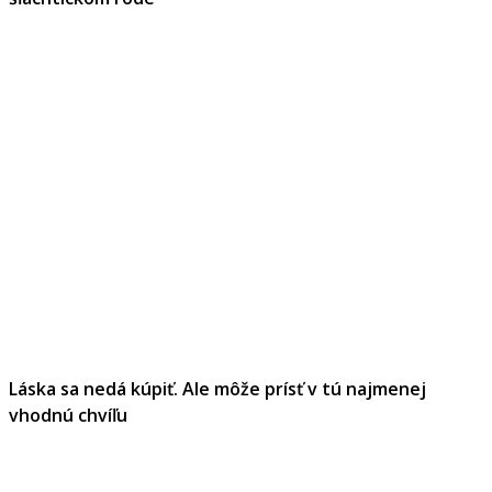
Láska sa nedá kúpiť. Ale môže prísť v tú najmenej
vhodnú chvíľu