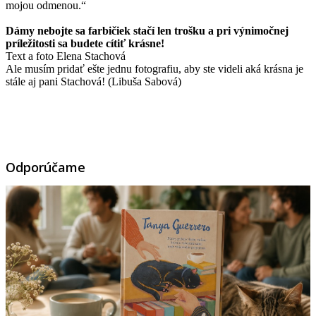
mojou odmenou.“
Dámy nebojte sa farbičiek stačí len trošku a pri výnimočnej
príležitosti sa budete cítiť krásne!
Text a foto Elena Stachová
Ale musím pridať ešte jednu fotografiu, aby ste videli aká krásna je
stále aj pani Stachová! (Libuša Sabová)
Odporúčame