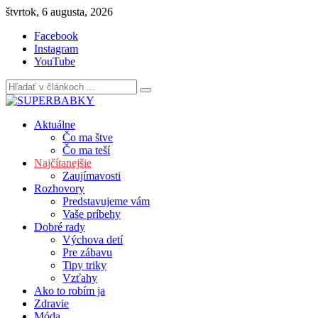
Skip
štvrtok, 6 augusta, 2026
to
Facebook
content
Instagram
YouTube
Aktuálne
Čo ma štve
Čo ma teší
Najčítanejšie
Zaujímavosti
Rozhovory
Predstavujeme vám
Vaše príbehy
Dobré rady
Výchova detí
Pre zábavu
Tipy triky
Vzťahy
Ako to robím ja
Zdravie
Móda