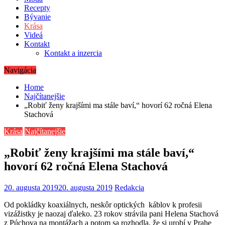
Recepty
Bývanie
Krása
Videá
Kontakt
Kontakt a inzercia
Navigácia
Home
Najčítanejšie
„Robiť ženy krajšími ma stále baví,“ hovorí 62 ročná Elena
Stachová
Krása
Najčítanejšie
„Robiť ženy krajšími ma stále baví,“
hovorí 62 ročná Elena Stachová
20. augusta 2019
20. augusta 2019
Redakcia
Od pokládky koaxiálnych, neskôr optických káblov k profesii
vizážistky je naozaj ďaleko. 23 rokov strávila pani Helena Stachová
z Púchova na montážach a potom sa rozhodla, že si urobí v Prahe