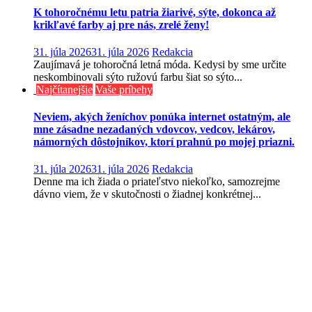
K tohoročnému letu patria žiarivé, sýte, dokonca až
krikľavé farby aj pre nás, zrelé ženy!
31. júla 2026
31. júla 2026
Redakcia
Zaujímavá je tohoročná letná móda. Kedysi by sme určite
neskombinovali sýto ružovú farbu šiat so sýto...
Najčítanejšie
Vaše príbehy
Neviem, akých ženíchov ponúka internet ostatným, ale
mne zásadne nezadaných vdovcov, vedcov, lekárov,
námorných dôstojníkov, ktorí prahnú po mojej priazni.
31. júla 2026
31. júla 2026
Redakcia
Denne ma ich žiada o priateľstvo niekoľko, samozrejme
dávno viem, že v skutočnosti o žiadnej konkrétnej...