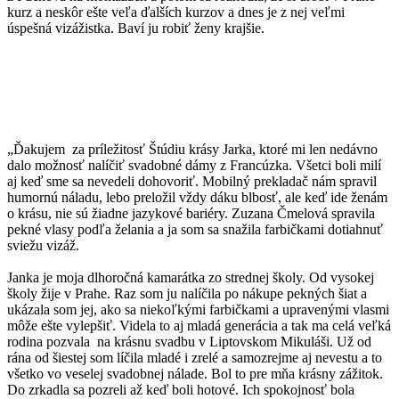
kurz a neskôr ešte veľa ďalších kurzov a dnes je z nej veľmi
úspešná vizážistka. Baví ju robiť ženy krajšie.
„Ďakujem za príležitosť Štúdiu krásy Jarka, ktoré mi len nedávno
dalo možnosť nalíčiť svadobné dámy z Francúzka. Všetci boli milí
aj keď sme sa nevedeli dohovoriť. Mobilný prekladač nám spravil
humornú náladu, lebo preložil vždy dáku blbosť, ale keď ide ženám
o krásu, nie sú žiadne jazykové bariéry. Zuzana Čmelová spravila
pekné vlasy podľa želania a ja som sa snažila farbičkami dotiahnuť
sviežu vizáž.
Janka je moja dlhoročná kamarátka zo strednej školy. Od vysokej
školy žije v Prahe. Raz som ju nalíčila po nákupe pekných šiat a
ukázala som jej, ako sa niekoľkými farbičkami a upravenými vlasmi
môže ešte vylepšiť. Videla to aj mladá generácia a tak ma celá veľká
rodina pozvala na krásnu svadbu v Liptovskom Mikuláši. Už od
rána od šiestej som líčila mladé i zrelé a samozrejme aj nevestu a to
všetko vo veselej svadobnej nálade. Bol to pre mňa krásny zážitok.
Do zrkadla sa pozreli až keď boli hotové. Ich spokojnosť bola