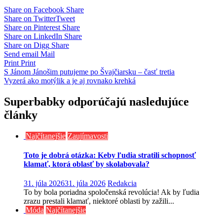
Share on Facebook
Share
Share on Twitter
Tweet
Share on Pinterest
Share
Share on LinkedIn
Share
Share on Digg
Share
Send email
Mail
Print
Print
Navigácia
S Jánom Jánošim putujeme po Švajčiarsku – časť tretia
Vyzerá ako motýlik a je aj rovnako krehká
v
článku
Superbabky odporúčajú nasledujúce
články
Najčítanejšie
Zaujímavosti
Toto je dobrá otázka: Keby ľudia stratili schopnosť
klamať, ktorá oblasť by skolabovala?
31. júla 2026
31. júla 2026
Redakcia
To by bola poriadna spoločenská revolúcia! Ak by ľudia
zrazu prestali klamať, niektoré oblasti by zažili...
Móda
Najčítanejšie