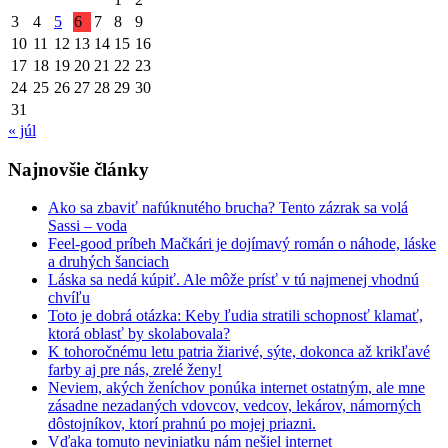
3
4
5
6
7
8
9
10
11
12
13
14
15
16
17
18
19
20
21
22
23
24
25
26
27
28
29
30
31
« júl
Najnovšie články
Ako sa zbaviť nafúknutého brucha? Tento zázrak sa volá
Sassi – voda
Feel-good príbeh Mačkári je dojímavý román o náhode, láske
a druhých šanciach
Láska sa nedá kúpiť. Ale môže prísť v tú najmenej vhodnú
chvíľu
Toto je dobrá otázka: Keby ľudia stratili schopnosť klamať,
ktorá oblasť by skolabovala?
K tohoročnému letu patria žiarivé, sýte, dokonca až krikľavé
farby aj pre nás, zrelé ženy!
Neviem, akých ženíchov ponúka internet ostatným, ale mne
zásadne nezadaných vdovcov, vedcov, lekárov, námorných
dôstojníkov, ktorí prahnú po mojej priazni.
Vďaka tomuto neviniatku nám nešiel internet