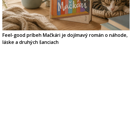
Feel-good príbeh Mačkári je dojímavý román o náhode,
láske a druhých šanciach