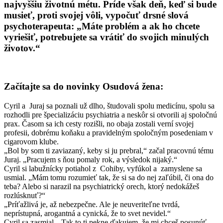
najvyššiu životnú métu. Príde však deň, keď si bude
musieť, proti svojej vôli, vypočuť drsné slová
psychoterapeuta: „Máte problém a ak ho chcete
vyriešiť, potrebujete sa vrátiť do svojich minulých
životov.“
Začítajte sa do novinky Osudová žena:
Cyril a Juraj sa poznali už dlho, študovali spolu medicínu, spolu sa
rozhodli pre špecializáciu psychiatria a neskôr si otvorili aj spoločnú
prax. Časom sa ich cesty rozišli, no obaja zostali verní svojej
profesii, dobrému koňaku a pravidelným spoločným posedeniam v
cigarovom klube.
„Bol by som ti zaviazaný, keby si ju prebral,“ začal pracovnú tému
Juraj. „Pracujem s ňou pomaly rok, a výsledok nijaký.“
Cyril si labužnícky potiahol z Cohiby, vyfúkol a zamyslene sa
usmial. „Mám tomu rozumieť tak, že si sa do nej zaľúbil, či ona do
teba? Alebo si narazil na psychiatrický orech, ktorý nedokážeš
rozlúsknuť?“
„Príťažlivá je, až nebezpečne. Ale je neuveriteľne tvrdá,
neprístupná, arogantná a cynická, že to svet nevidel.“
Cyril sa zasmial. „Tak to ti pekne ďakujem, že mi chceš posunúť