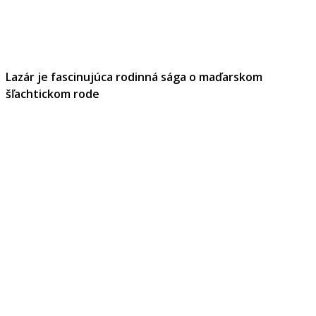
Lazár je fascinujúca rodinná sága o maďarskom
šľachtickom rode