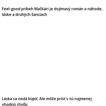
Feel-good príbeh Mačkári je dojímavý román o náhode,
láske a druhých šanciach
Láska sa nedá kúpiť. Ale môže prísť v tú najmenej
vhodnú chvíľu