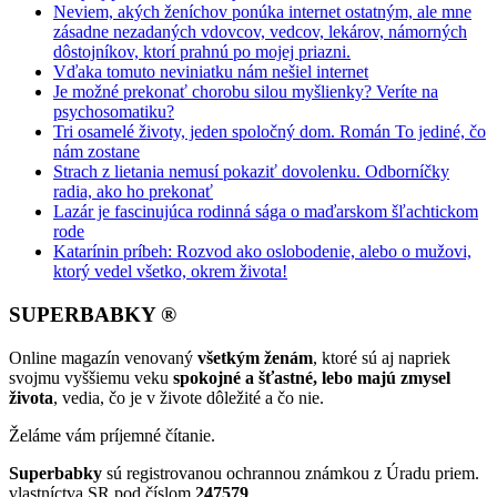
Neviem, akých ženíchov ponúka internet ostatným, ale mne
zásadne nezadaných vdovcov, vedcov, lekárov, námorných
dôstojníkov, ktorí prahnú po mojej priazni.
Vďaka tomuto neviniatku nám nešiel internet
Je možné prekonať chorobu silou myšlienky? Veríte na
psychosomatiku?
Tri osamelé životy, jeden spoločný dom. Román To jediné, čo
nám zostane
Strach z lietania nemusí pokaziť dovolenku. Odborníčky
radia, ako ho prekonať
Lazár je fascinujúca rodinná sága o maďarskom šľachtickom
rode
Katarínin príbeh: Rozvod ako oslobodenie, alebo o mužovi,
ktorý vedel všetko, okrem života!
SUPERBABKY ®
Online magazín venovaný
všetkým ženám
, ktoré sú aj napriek
svojmu vyššiemu veku
spokojné a šťastné, lebo majú zmysel
života
, vedia, čo je v živote dôležité a čo nie.
Želáme vám príjemné čítanie.
Superbabky
sú registrovanou ochrannou známkou z Úradu priem.
vlastníctva SR pod číslom
247579
.