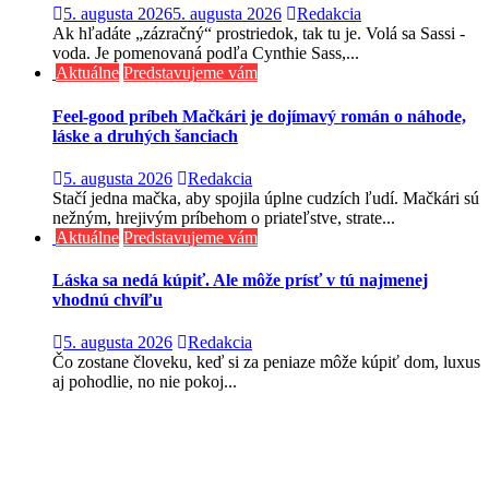
5. augusta 2026
5. augusta 2026
Redakcia
Ak hľadáte „zázračný“ prostriedok, tak tu je. Volá sa Sassi -
voda. Je pomenovaná podľa Cynthie Sass,...
Aktuálne
Predstavujeme vám
Feel-good príbeh Mačkári je dojímavý román o náhode,
láske a druhých šanciach
5. augusta 2026
Redakcia
Stačí jedna mačka, aby spojila úplne cudzích ľudí. Mačkári sú
nežným, hrejivým príbehom o priateľstve, strate...
Aktuálne
Predstavujeme vám
Láska sa nedá kúpiť. Ale môže prísť v tú najmenej
vhodnú chvíľu
5. augusta 2026
Redakcia
Čo zostane človeku, keď si za peniaze môže kúpiť dom, luxus
aj pohodlie, no nie pokoj...