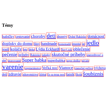
Témy
deti
choroby
domácnosť
babičky
cestovanie
dezerty
Dolné Rakúsko
jedlo
doplnky do domu
handmade
filmy
imunita
jar
homemade
oblečenie
koláče
Lýdia Eckhardt
jeseň
leto
láska
Nový rok
pečenie
skutočné príbehy
príbehy
Rakúsko
raňajky
starostlivosť o
Super babka
superbabka
pleť
stravovanie
super dedko
súťaže
varenie
Vianoce
Veľká noc
výchova
vegetariánstvo
vianočné pečivo
šoubiznis
zdravie
detí
zima
šatník
zdravotníctvo
čo sa teraz nosí
škola