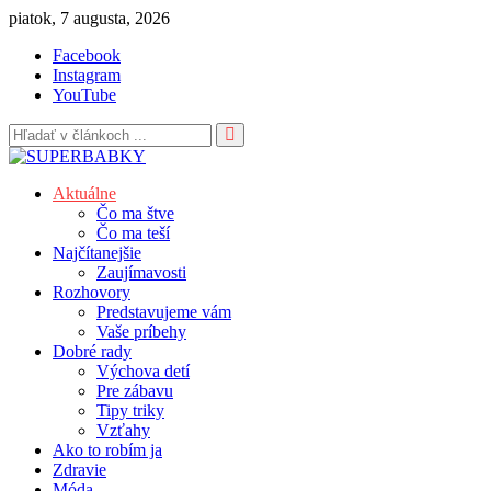
Skip
piatok, 7 augusta, 2026
to
Facebook
content
Instagram
YouTube
Aktuálne
Čo ma štve
Čo ma teší
Najčítanejšie
Zaujímavosti
Rozhovory
Predstavujeme vám
Vaše príbehy
Dobré rady
Výchova detí
Pre zábavu
Tipy triky
Vzťahy
Ako to robím ja
Zdravie
Móda