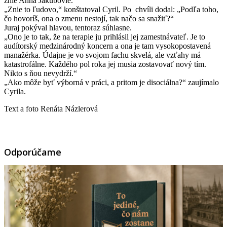
znie Anna Jakubovie.“
„Znie to ľudovo,“ konštatoval Cyril. Po chvíli dodal: „Podľa toho,
čo hovoríš, ona o zmenu nestojí, tak načo sa snažiť?“
Juraj pokýval hlavou, tentoraz súhlasne.
„Ono je to tak, že na terapie ju prihlásil jej zamestnávateľ. Je to
audítorský medzinárodný koncern a ona je tam vysokopostavená
manažérka. Údajne je vo svojom fachu skvelá, ale vzťahy má
katastrofálne. Každého pol roka jej musia zostavovať nový tím.
Nikto s ňou nevydrží.“
„Ako môže byť výborná v práci, a pritom je disociálna?“ zaujímalo
Cyrila.
Text a foto Renáta Názlerová
Odporúčame