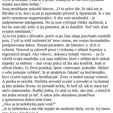
nejakú asociálnu beštiu.“
Juraj nesúhlasne pokrútil hlavou. „O to práve ide, že taká nie je.
Myslím si to, hoci sa mi ju nepodarilo priviesť k úprimnosti. Je v nej
niečo nesmierne magnetizujúce. A aby som nezabudol – je
nadpriemerne inteligentná. No ja som vyčerpal všetky možnosti, a
bol by som rád, keby si jej pomohol, ak to dokážeš. Veď vieš, tými
svojimi metódami.“
Aj to bol jeden z dôvodov, prečo si po čase obaja psychiatri rozdelili
prax. Cyril sa totiž rozhodol ísť inou cestou, nie cestou hromadného
predpisovania liekov. Nemal pacientov, ale klientov, a tých si
vyberal. Venoval sa zároveň praxi i výskumu v oblasti hypnózy a
regresných terapií. Ako vdovec, dokonca bohatý vdovec – za čo
vďačil svojej manželke a tá zasa rodičom, ktorí v reštitúciách získali
majetky za milióny – mal svoju prácu už iba ako koníček. Inak si
užíval všetko, čo život ponúkal, šport, cestovanie, pohodlie. Mohol
o sebe pokojne vyhlásiť, že je atraktívny čakateľ na šesťdesiatku,
hoci vyzerá najviac na štyridsaťpäť. Ženy si mohol naozaj vyberať.
A predsa to nerobil. Niežeby nevedel oceniť a nevedel si vychutnať
aj túto stránku života, no presadil teóriu, že keď už, tak to musí byť
niečo mimoriadne. Radšej jedna, čo stojí za tisíc, ako tisíc, z ktorých
ani jedna nestojí za nič. A takou jeho aktuálnou priateľkou
a spriaznenou dušou bola Ester.
„Ako sa tá nedobytná pani volá?“
„Je to inžinierka a má ešte nejaké tie moderné tituly, asi tri. Jej meno