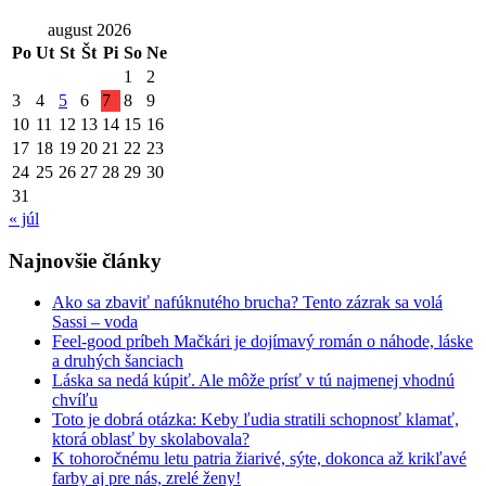
august 2026
Po
Ut
St
Št
Pi
So
Ne
1
2
3
4
5
6
7
8
9
10
11
12
13
14
15
16
17
18
19
20
21
22
23
24
25
26
27
28
29
30
31
« júl
Najnovšie články
Ako sa zbaviť nafúknutého brucha? Tento zázrak sa volá
Sassi – voda
Feel-good príbeh Mačkári je dojímavý román o náhode, láske
a druhých šanciach
Láska sa nedá kúpiť. Ale môže prísť v tú najmenej vhodnú
chvíľu
Toto je dobrá otázka: Keby ľudia stratili schopnosť klamať,
ktorá oblasť by skolabovala?
K tohoročnému letu patria žiarivé, sýte, dokonca až krikľavé
farby aj pre nás, zrelé ženy!