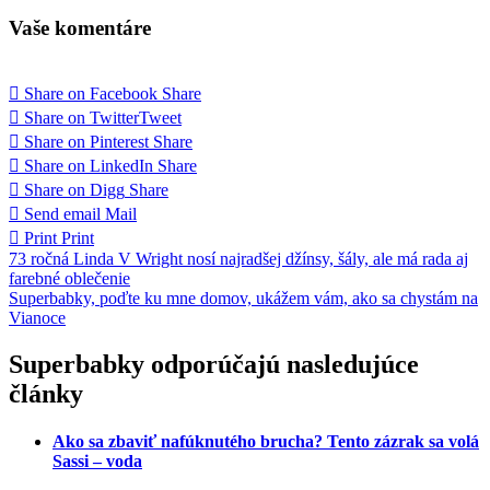
Vaše komentáre
Share on Facebook
Share
Share on Twitter
Tweet
Share on Pinterest
Share
Share on LinkedIn
Share
Share on Digg
Share
Send email
Mail
Print
Print
Navigácia
73 ročná Linda V Wright nosí najradšej džínsy, šály, ale má rada aj
farebné oblečenie
v
Superbabky, poďte ku mne domov, ukážem vám, ako sa chystám na
článku
Vianoce
Superbabky odporúčajú nasledujúce
články
Ako sa zbaviť nafúknutého brucha? Tento zázrak sa volá
Sassi – voda