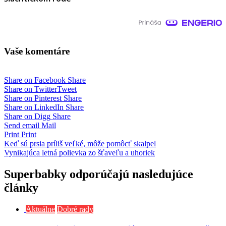
Vaše komentáre
Share on Facebook
Share
Share on Twitter
Tweet
Share on Pinterest
Share
Share on LinkedIn
Share
Share on Digg
Share
Send email
Mail
Print
Print
Navigácia
Keď sú prsia príliš veľké, môže pomôcť skalpel
Vynikajúca letná polievka zo šťaveľu a uhoriek
v
článku
Superbabky odporúčajú nasledujúce
články
Aktuálne
Dobré rady