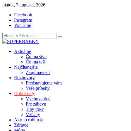
Skip
piatok, 7 augusta, 2026
to
Facebook
content
Instagram
YouTube
Aktuálne
Čo ma štve
Čo ma teší
Najčítanejšie
Zaujímavosti
Rozhovory
Predstavujeme vám
Vaše príbehy
Dobré rady
Výchova detí
Pre zábavu
Tipy triky
Vzťahy
Ako to robím ja
Zdravie
Móda