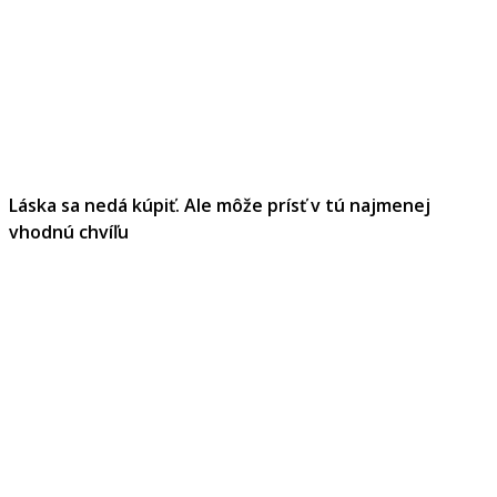
Láska sa nedá kúpiť. Ale môže prísť v tú najmenej
vhodnú chvíľu