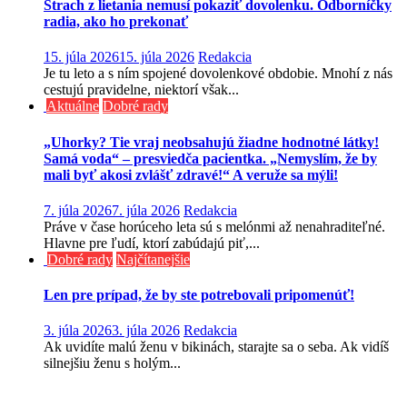
Strach z lietania nemusí pokaziť dovolenku. Odborníčky
radia, ako ho prekonať
15. júla 2026
15. júla 2026
Redakcia
Je tu leto a s ním spojené dovolenkové obdobie. Mnohí z nás
cestujú pravidelne, niektorí však...
Aktuálne
Dobré rady
„Uhorky? Tie vraj neobsahujú žiadne hodnotné látky!
Samá voda“ – presviedča pacientka. „Nemyslím, že by
mali byť akosi zvlášť zdravé!“ A veruže sa mýli!
7. júla 2026
7. júla 2026
Redakcia
Práve v čase horúceho leta sú s melónmi až nenahraditeľné.
Hlavne pre ľudí, ktorí zabúdajú piť,...
Dobré rady
Najčítanejšie
Len pre prípad, že by ste potrebovali pripomenúť!
3. júla 2026
3. júla 2026
Redakcia
Ak uvidíte malú ženu v bikinách, starajte sa o seba. Ak vidíš
silnejšiu ženu s holým...