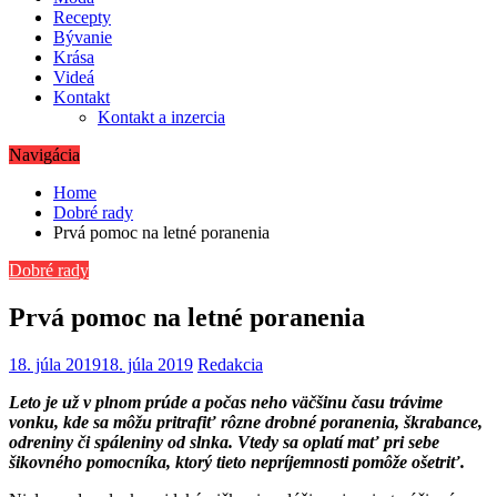
Recepty
Bývanie
Krása
Videá
Kontakt
Kontakt a inzercia
Navigácia
Home
Dobré rady
Prvá pomoc na letné poranenia
Dobré rady
Prvá pomoc na letné poranenia
18. júla 2019
18. júla 2019
Redakcia
Leto je už v plnom prúde a počas neho väčšinu času trávime
vonku, kde sa môžu pritrafiť rôzne drobné poranenia, škrabance,
odreniny či spáleniny od slnka. Vtedy sa oplatí mať pri sebe
šikovného pomocníka, ktorý tieto nepríjemnosti pomôže ošetriť.