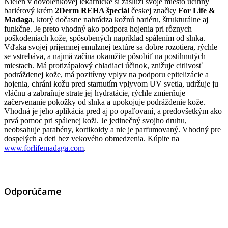
Nielen v dovolenkovej lekárničke si zaslúži svoje miesto účinný
bariérový krém
2Derm REHA špeciál
českej značky
For Life &
Madaga
, ktorý dočasne nahrádza kožnú bariéru, štrukturálne aj
funkčne. Je preto vhodný ako podpora hojenia pri rôznych
poškodeniach kože, spôsobených napríklad spálením od slnka.
Vďaka svojej príjemnej emulznej textúre sa dobre rozotiera, rýchle
se vstrebáva, a najmä začína okamžite pôsobiť na postihnutých
miestach. Má protizápalový chladiaci účinok, znižuje citlivosť
podráždenej kože, má pozitívny vplyv na podporu epitelizácie a
hojenia, chráni kožu pred starnutím vplyvom UV svetla, udržuje ju
vláčnu a zabraňuje strate jej hydratácie, rýchle zmierňuje
začervenanie pokožky od slnka a upokojuje podráždenie kože.
Vhodná je jeho aplikácia pred aj po opaľovaní, a predovšetkým ako
prvá pomoc pri spálenej koži. Je jedinečný svojho druhu,
neobsahuje parabény, kortikoidy a nie je parfumovaný. Vhodný pre
dospelých a deti bez vekového obmedzenia. Kúpite na
www.forlifemadaga.com
.
Odporúčame