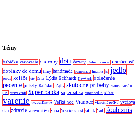
Témy
deti
choroby
domácnosť
babičky
cestovanie
dezerty
Dolné Rakúsko
jedlo
doplnky do domu
handmade
filmy
imunita
jar
homemade
oblečenie
koláče
Lýdia Eckhardt
jeseň
leto
láska
Nový rok
pečenie
skutočné príbehy
príbehy
Rakúsko
raňajky
starostlivosť o
Super babka
superbabka
pleť
stravovanie
super dedko
súťaže
varenie
Vianoce
Veľká noc
výchova
vegetariánstvo
vianočné pečivo
šoubiznis
zdravie
detí
zima
šatník
zdravotníctvo
čo sa teraz nosí
škola