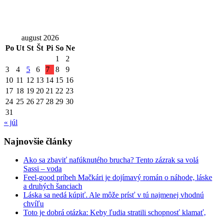
august 2026
Po
Ut
St
Št
Pi
So
Ne
1
2
3
4
5
6
7
8
9
10
11
12
13
14
15
16
17
18
19
20
21
22
23
24
25
26
27
28
29
30
31
« júl
Najnovšie články
Ako sa zbaviť nafúknutého brucha? Tento zázrak sa volá
Sassi – voda
Feel-good príbeh Mačkári je dojímavý román o náhode, láske
a druhých šanciach
Láska sa nedá kúpiť. Ale môže prísť v tú najmenej vhodnú
chvíľu
Toto je dobrá otázka: Keby ľudia stratili schopnosť klamať,