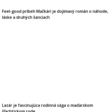
Feel-good príbeh Mačkári je dojímavý román o náhode,
láske a druhých šanciach
Lazár je fascinujúca rodinná sága o maďarskom
šľachtickom rode