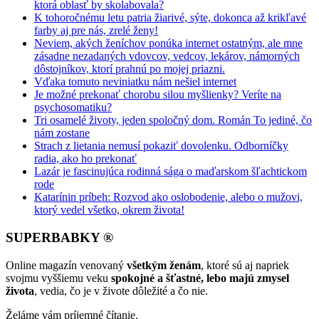
ktorá oblasť by skolabovala?
K tohoročnému letu patria žiarivé, sýte, dokonca až krikľavé
farby aj pre nás, zrelé ženy!
Neviem, akých ženíchov ponúka internet ostatným, ale mne
zásadne nezadaných vdovcov, vedcov, lekárov, námorných
dôstojníkov, ktorí prahnú po mojej priazni.
Vďaka tomuto neviniatku nám nešiel internet
Je možné prekonať chorobu silou myšlienky? Veríte na
psychosomatiku?
Tri osamelé životy, jeden spoločný dom. Román To jediné, čo
nám zostane
Strach z lietania nemusí pokaziť dovolenku. Odborníčky
radia, ako ho prekonať
Lazár je fascinujúca rodinná sága o maďarskom šľachtickom
rode
Katarínin príbeh: Rozvod ako oslobodenie, alebo o mužovi,
ktorý vedel všetko, okrem života!
SUPERBABKY ®
Online magazín venovaný
všetkým ženám
, ktoré sú aj napriek
svojmu vyššiemu veku
spokojné a šťastné, lebo majú zmysel
života
, vedia, čo je v živote dôležité a čo nie.
Želáme vám príjemné čítanie.