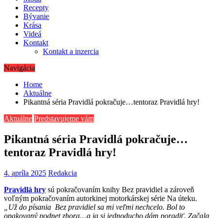
Recepty
Bývanie
Krása
Videá
Kontakt
Kontakt a inzercia
Navigácia
Home
Aktuálne
Pikantná séria Pravidlá pokračuje…tentoraz Pravidlá hry!
Aktuálne
Predstavujeme vám
Pikantná séria Pravidlá pokračuje…
tentoraz Pravidlá hry!
4. apríla 2025
Redakcia
Pravidlá hry
sú pokračovaním knihy Bez pravidiel a zároveň
voľným pokračovaním autorkinej motorkárskej série Na úteku.
„Už do písania Bez pravidiel sa mi veľmi nechcelo. Bol to
opakovaný podnet zhora…a ja si jednoducho dám poradiť. Začala