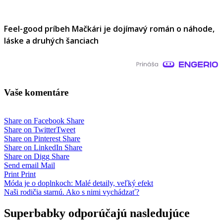
Feel-good príbeh Mačkári je dojímavý román o náhode,
láske a druhých šanciach
Vaše komentáre
Share on Facebook
Share
Share on Twitter
Tweet
Share on Pinterest
Share
Share on LinkedIn
Share
Share on Digg
Share
Send email
Mail
Print
Print
Navigácia
Móda je o doplnkoch: Malé detaily, veľký efekt
Naši rodičia starnú. Ako s nimi vychádzať?
v
článku
Superbabky odporúčajú nasledujúce