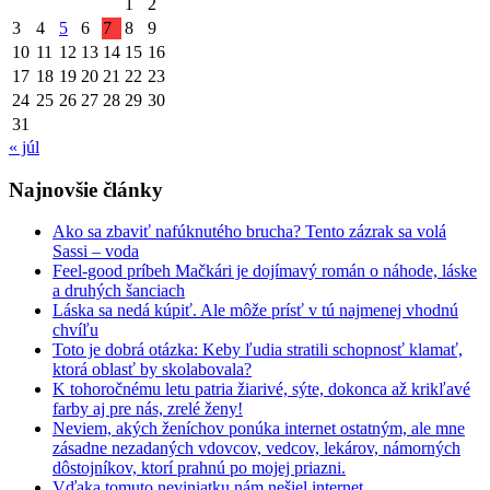
1
2
3
4
5
6
7
8
9
10
11
12
13
14
15
16
17
18
19
20
21
22
23
24
25
26
27
28
29
30
31
« júl
Najnovšie články
Ako sa zbaviť nafúknutého brucha? Tento zázrak sa volá
Sassi – voda
Feel-good príbeh Mačkári je dojímavý román o náhode, láske
a druhých šanciach
Láska sa nedá kúpiť. Ale môže prísť v tú najmenej vhodnú
chvíľu
Toto je dobrá otázka: Keby ľudia stratili schopnosť klamať,
ktorá oblasť by skolabovala?
K tohoročnému letu patria žiarivé, sýte, dokonca až krikľavé
farby aj pre nás, zrelé ženy!
Neviem, akých ženíchov ponúka internet ostatným, ale mne
zásadne nezadaných vdovcov, vedcov, lekárov, námorných
dôstojníkov, ktorí prahnú po mojej priazni.
Vďaka tomuto neviniatku nám nešiel internet