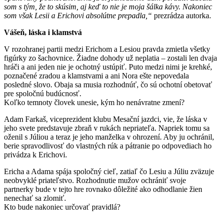
som s tým, že to skúsim, aj keď to nie je moja šálka kávy. Nakoniec
som však Lesii a Erichovi absolútne prepadla,“
prezrádza autorka.
Vášeň, láska i klamstvá
V rozohranej partii medzi Erichom a Lesiou pravda zmietla všetky
figúrky zo šachovnice. Žiadne dohody už neplatia – zostali len dvaja
hráči a ani jeden nie je ochotný ustúpiť. Puto medzi nimi je krehké,
poznačené zradou a klamstvami a ani Nora ešte nepovedala
posledné slovo. Obaja sa musia rozhodnúť, čo sú ochotní obetovať
pre spoločnú budúcnosť.
Koľko temnoty človek unesie, kým ho nenávratne zmení?
Adam Farkaš, viceprezident klubu Mesační jazdci, vie, že láska v
jeho svete predstavuje zbraň v rukách nepriateľa. Napriek tomu sa
oženil s Júliou a teraz je jeho manželka v ohrození. Aby ju ochránil,
berie spravodlivosť do vlastných rúk a pátranie po odpovediach ho
privádza k Erichovi.
Ericha a Adama spája spoločný cieľ, zatiaľ čo Lesiu a Júliu zväzuje
neobvyklé priateľstvo. Rozhodnutie mužov ochrániť svoje
partnerky bude v tejto hre rovnako dôležité ako odhodlanie žien
nenechať sa zlomiť.
Kto bude nakoniec určovať pravidlá?