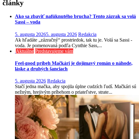
články
Ako sa zbaviť nafúknutého brucha? Tento zázrak sa volá
Sassi – voda
5. augusta 2026
5. augusta 2026
Redakcia
Ak hľadáte „zázračný“ prostriedok, tak tu je. Volá sa Sassi -
voda. Je pomenovaná podľa Cynthie Sass,...
Aktuálne
Predstavujeme vám
Feel-good príbeh Mačkári je dojímavý román o náhode,
láske a druhých šanciach
5. augusta 2026
Redakcia
Stačí jedna mačka, aby spojila úplne cudzích ľudí. Mačkári sú
nežným, hrejivým príbehom o priateľstve, strate...