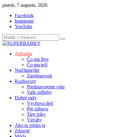
Skip
piatok, 7 augusta, 2026
to
Facebook
content
Instagram
YouTube
Aktuálne
Čo ma štve
Čo ma teší
Najčítanejšie
Zaujímavosti
Rozhovory
Predstavujeme vám
Vaše príbehy
Dobré rady
Výchova detí
Pre zábavu
Tipy triky
Vzťahy
Ako to robím ja
Zdravie
Móda