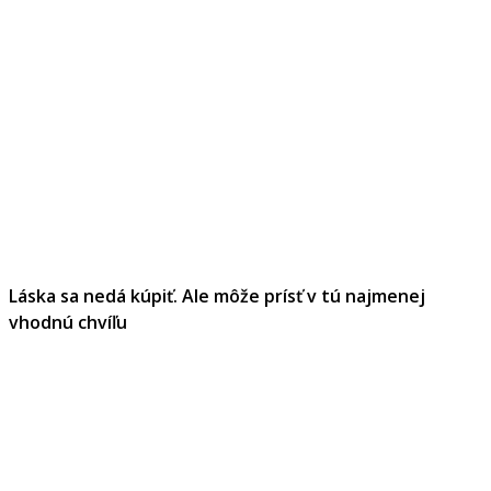
Láska sa nedá kúpiť. Ale môže prísť v tú najmenej
vhodnú chvíľu