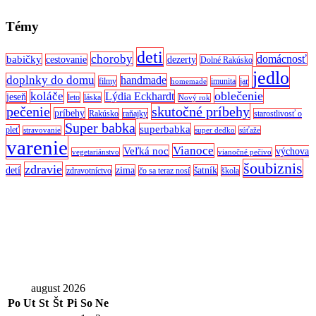
Témy
deti
choroby
domácnosť
babičky
cestovanie
dezerty
Dolné Rakúsko
jedlo
doplnky do domu
handmade
filmy
imunita
jar
homemade
oblečenie
koláče
Lýdia Eckhardt
jeseň
leto
láska
Nový rok
pečenie
skutočné príbehy
príbehy
Rakúsko
raňajky
starostlivosť o
Super babka
superbabka
pleť
stravovanie
super dedko
súťaže
varenie
Vianoce
Veľká noc
výchova
vegetariánstvo
vianočné pečivo
šoubiznis
zdravie
detí
zima
šatník
zdravotníctvo
čo sa teraz nosí
škola
august 2026
Po
Ut
St
Št
Pi
So
Ne