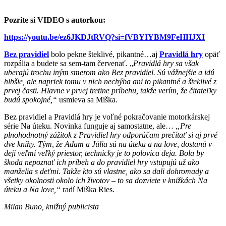
Pozrite si VIDEO s autorkou:
https://youtu.be/ez6JKDJtRVQ?si=fVBYIYBM9FeHHJXI
Bez pravidiel
bolo pekne šteklivé, pikantné…aj
Pravidlá hry
opäť
rozpália a budete sa sem-tam červenať. „
Pravidlá hry sa však
uberajú trochu iným smerom ako Bez pravidiel. Sú vážnejšie a idú
hlbšie, ale napriek tomu v nich nechýba ani to pikantné a šteklivé z
prvej časti. Hlavne v prvej tretine príbehu, takže verím, že čitateľky
budú spokojné,“
usmieva sa Miška.
Bez pravidiel a Pravidlá hry je voľné pokračovanie motorkárskej
série Na úteku. Novinka funguje aj samostatne, ale…
„Pre
plnohodnotný zážitok z Pravidiel hry odporúčam prečítať si aj prvé
dve knihy. Tým, že Adam a Júlia sú na úteku a na love, dostanú v
deji veľmi veľký priestor, technicky je to polovica deja. Bola by
škoda nepoznať ich príbeh a do pravidiel hry vstupujú už ako
manželia s deťmi. Takže kto sú vlastne, ako sa dali dohromady a
všetky okolnosti okolo ich životov – to sa dozviete v knižkách Na
úteku a Na love,“
radí Miška Ries.
Milan Buno, knižný publicista