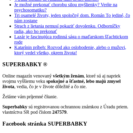
Je možné prekonať chorobu silou myšlienky? Veríte na
psychosomatiku?
Tri osamelé životy, jeden spoločný dom. Román To jediné, čo
nám zostane
Strach z lietania nemusí pokaziť dovolenku. Odborníčky
radia, ako ho prekonať
Lazár je fascinujúca rodinná sága o maďarskom šľachtickom
rode
Katarínin príbeh: Rozvod ako oslobodenie, alebo o mužovi,
ktorý vedel všetko, okrem života!
SUPERBABKY ®
Online magazín venovaný
všetkým ženám
, ktoré sú aj napriek
svojmu vyššiemu veku
spokojné a šťastné, lebo majú zmysel
života
, vedia, čo je v živote dôležité a čo nie.
Želáme vám príjemné čítanie.
Superbabky
sú registrovanou ochrannou známkou z Úradu priem.
vlastníctva SR pod číslom
247579
.
Facebook stránka SUPERBABKY