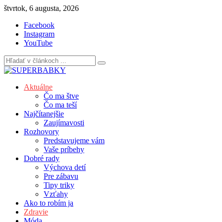
Skip
štvrtok, 6 augusta, 2026
to
Facebook
content
Instagram
YouTube
Aktuálne
Čo ma štve
Čo ma teší
Najčítanejšie
Zaujímavosti
Rozhovory
Predstavujeme vám
Vaše príbehy
Dobré rady
Výchova detí
Pre zábavu
Tipy triky
Vzťahy
Ako to robím ja
Zdravie
Móda