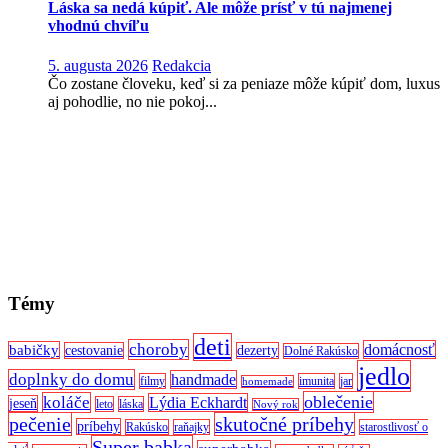
Láska sa nedá kúpiť. Ale môže prísť v tú najmenej
vhodnú chvíľu
5. augusta 2026
Redakcia
Čo zostane človeku, keď si za peniaze môže kúpiť dom, luxus
aj pohodlie, no nie pokoj...
Témy
deti
choroby
domácnosť
babičky
cestovanie
dezerty
Dolné Rakúsko
jedlo
doplnky do domu
handmade
filmy
imunita
jar
homemade
oblečenie
koláče
Lýdia Eckhardt
jeseň
leto
láska
Nový rok
pečenie
skutočné príbehy
príbehy
Rakúsko
raňajky
starostlivosť o
Super babka