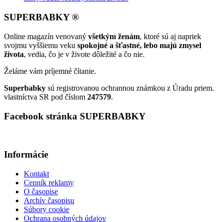
SUPERBABKY ®
Online magazín venovaný
všetkým ženám
, ktoré sú aj napriek
svojmu vyššiemu veku
spokojné a šťastné, lebo majú zmysel
života
, vedia, čo je v živote dôležité a čo nie.
Želáme vám príjemné čítanie.
Superbabky
sú registrovanou ochrannou známkou z Úradu priem.
vlastníctva SR pod číslom
247579
.
Facebook stránka SUPERBABKY
Informácie
Kontakt
Cenník reklamy
O časopise
Archív časopisu
Súbory cookie
Ochrana osobných údajov