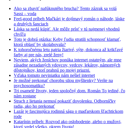
Ako sa zbaviť nafúknutého brucha? Tento zázrak sa volá
Sassi – voda
Feel-good príbeh Mačkári je dojímavý román o náhode, láske
a druhých šanciach
Láska sa nedá kúpiť. Ale môže prísť v tú najmenej vhodnú
chvíľu
Toto je dobrá otázka: Keby ľudia stratili schopnosť klamať,
ktorá oblasť by skolabovala?
K tohoročnému letu patria žiarivé, sýte, dokonca až krikľavé
farby aj pre nás, zrelé ženy!
Neviem, akých ženíchov ponúka internet ostatným, ale mne
zásadne nezadaných vdovcov, vedcov, lekárov, námorných
dôstojníkov, ktorí prahnú po mojej priazni.
Vďaka tomuto neviniatku nám nešiel internet
Je možné prekonať chorobu silou myšlienky? Veríte na
psychosomatiku?
Tri osamelé životy, jeden spoločný dom. Román To jediné, čo
nám zostane
Strach z lietania nemusí pokaziť dovolenku. Odborníčky
radia, ako ho prekonať
Lazár je fascinujúca rodinná sága o maďarskom šľachtickom
rode
Katarínin príbeh: Rozvod ako oslobodenie, alebo o mužovi,
ktorý vedel všetko, okrem života!