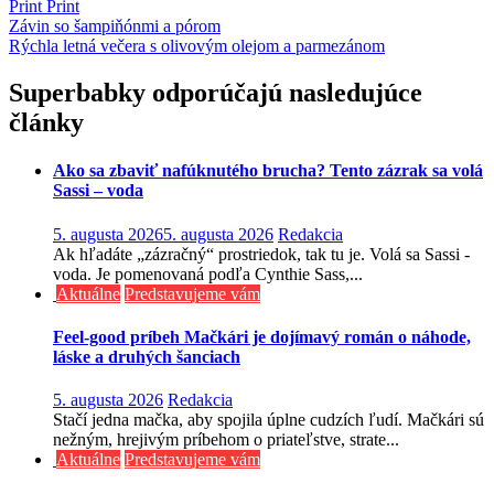
Print
Print
Navigácia
Závin so šampiňónmi a pórom
Rýchla letná večera s olivovým olejom a parmezánom
v
článku
Superbabky odporúčajú nasledujúce
články
Ako sa zbaviť nafúknutého brucha? Tento zázrak sa volá
Sassi – voda
5. augusta 2026
5. augusta 2026
Redakcia
Ak hľadáte „zázračný“ prostriedok, tak tu je. Volá sa Sassi -
voda. Je pomenovaná podľa Cynthie Sass,...
Aktuálne
Predstavujeme vám
Feel-good príbeh Mačkári je dojímavý román o náhode,
láske a druhých šanciach
5. augusta 2026
Redakcia
Stačí jedna mačka, aby spojila úplne cudzích ľudí. Mačkári sú
nežným, hrejivým príbehom o priateľstve, strate...
Aktuálne
Predstavujeme vám