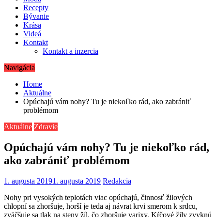
Recepty
Bývanie
Krása
Videá
Kontakt
Kontakt a inzercia
Navigácia
Home
Aktuálne
Opúchajú vám nohy? Tu je niekoľko rád, ako zabrániť
problémom
Aktuálne
Zdravie
Opúchajú vám nohy? Tu je niekoľko rád,
ako zabrániť problémom
1. augusta 2019
1. augusta 2019
Redakcia
Nohy pri vysokých teplotách viac opúchajú, činnosť žilových
chlopní sa zhoršuje, horší je teda aj návrat krvi smerom k srdcu,
zväčšuje sa tlak na steny žíl, čo zhoršuje varixy. Kŕčové žily zvyknú