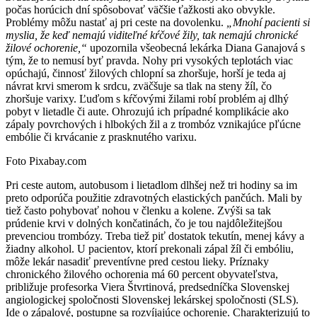
počas horúcich dní spôsobovať väčšie ťažkosti ako obvykle.
Problémy môžu nastať aj pri ceste na dovolenku.
„Mnohí pacienti si
myslia, že keď nemajú viditeľné kŕčové žily, tak nemajú chronické
žilové ochorenie,“
upozornila všeobecná lekárka Diana Ganajová s
tým, že to nemusí byť pravda. Nohy pri vysokých teplotách viac
opúchajú, činnosť žilových chlopní sa zhoršuje, horší je teda aj
návrat krvi smerom k srdcu, zväčšuje sa tlak na steny žíl, čo
zhoršuje varixy. Ľuďom s kŕčovými žilami robí problém aj dlhý
pobyt v lietadle či aute. Ohrozujú ich prípadné komplikácie ako
zápaly povrchových i hlbokých žil a z trombóz vznikajúce pľúcne
embólie či krvácanie z prasknutého varixu.
Foto Pixabay.com
Pri ceste autom, autobusom i lietadlom dlhšej než tri hodiny sa im
preto odporúča použitie zdravotných elastických pančúch. Mali by
tiež často pohybovať nohou v členku a kolene. Zvýši sa tak
prúdenie krvi v dolných končatinách, čo je tou najdôležitejšou
prevenciou trombózy. Treba tiež piť dostatok tekutín, menej kávy a
žiadny alkohol. U pacientov, ktorí prekonali zápal žíl či embóliu,
môže lekár nasadiť preventívne pred cestou lieky. Príznaky
chronického žilového ochorenia má 60 percent obyvateľstva,
približuje profesorka Viera Štvrtinová, predsedníčka Slovenskej
angiologickej spoločnosti Slovenskej lekárskej spoločnosti (SLS).
Ide o zápalové, postupne sa rozvíjajúce ochorenie. Charakterizujú to