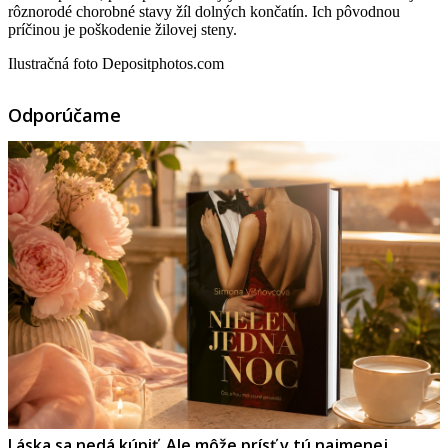
rôznorodé chorobné stavy žíl dolných končatín. Ich pôvodnou
príčinou je poškodenie žilovej steny.
Ilustračná foto Depositphotos.com
Odporúčame
Láska sa nedá kúpiť. Ale môže prísť v tú najmenej