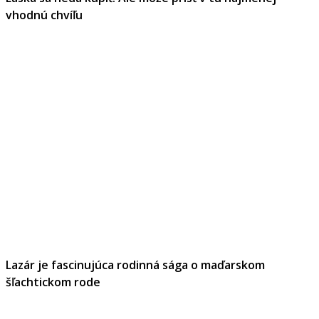
vhodnú chvíľu
Lazár je fascinujúca rodinná sága o maďarskom
šľachtickom rode