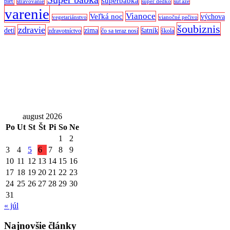
superbabka
pleť
stravovanie
super dedko
súťaže
varenie
Vianoce
Veľká noc
výchova
vegetariánstvo
vianočné pečivo
šoubiznis
zdravie
detí
zima
šatník
zdravotníctvo
čo sa teraz nosí
škola
august 2026
Po
Ut
St
Št
Pi
So
Ne
1
2
3
4
5
6
7
8
9
10
11
12
13
14
15
16
17
18
19
20
21
22
23
24
25
26
27
28
29
30
31
« júl
Najnovšie články