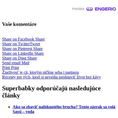
Vaše komentáre
Share on Facebook
Share
Share on Twitter
Tweet
Share on Pinterest
Share
Share on LinkedIn
Share
Share on Digg
Share
Send email
Mail
Print
Print
Navigácia
Žiarlivosť je cit, ktorým ničíme seba i partnera
Recepty pre tých, ktorí si nevedia predstaviť život bez kávy
v
článku
Superbabky odporúčajú nasledujúce
články
Ako sa zbaviť nafúknutého brucha? Tento zázrak sa volá
Sassi – voda