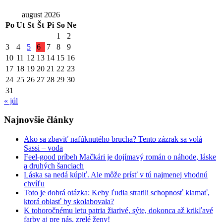
august 2026
Po
Ut
St
Št
Pi
So
Ne
1
2
3
4
5
6
7
8
9
10
11
12
13
14
15
16
17
18
19
20
21
22
23
24
25
26
27
28
29
30
31
« júl
Najnovšie články
Ako sa zbaviť nafúknutého brucha? Tento zázrak sa volá
Sassi – voda
Feel-good príbeh Mačkári je dojímavý román o náhode, láske
a druhých šanciach
Láska sa nedá kúpiť. Ale môže prísť v tú najmenej vhodnú
chvíľu
Toto je dobrá otázka: Keby ľudia stratili schopnosť klamať,
ktorá oblasť by skolabovala?
K tohoročnému letu patria žiarivé, sýte, dokonca až krikľavé
farby aj pre nás, zrelé ženy!