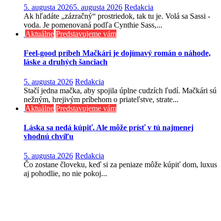
5. augusta 2026
5. augusta 2026
Redakcia
Ak hľadáte „zázračný“ prostriedok, tak tu je. Volá sa Sassi -
voda. Je pomenovaná podľa Cynthie Sass,...
Aktuálne
Predstavujeme vám
Feel-good príbeh Mačkári je dojímavý román o náhode,
láske a druhých šanciach
5. augusta 2026
Redakcia
Stačí jedna mačka, aby spojila úplne cudzích ľudí. Mačkári sú
nežným, hrejivým príbehom o priateľstve, strate...
Aktuálne
Predstavujeme vám
Láska sa nedá kúpiť. Ale môže prísť v tú najmenej
vhodnú chvíľu
5. augusta 2026
Redakcia
Čo zostane človeku, keď si za peniaze môže kúpiť dom, luxus
aj pohodlie, no nie pokoj...