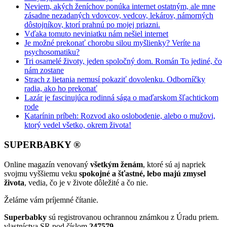
Neviem, akých ženíchov ponúka internet ostatným, ale mne
zásadne nezadaných vdovcov, vedcov, lekárov, námorných
dôstojníkov, ktorí prahnú po mojej priazni.
Vďaka tomuto neviniatku nám nešiel internet
Je možné prekonať chorobu silou myšlienky? Veríte na
psychosomatiku?
Tri osamelé životy, jeden spoločný dom. Román To jediné, čo
nám zostane
Strach z lietania nemusí pokaziť dovolenku. Odborníčky
radia, ako ho prekonať
Lazár je fascinujúca rodinná sága o maďarskom šľachtickom
rode
Katarínin príbeh: Rozvod ako oslobodenie, alebo o mužovi,
ktorý vedel všetko, okrem života!
SUPERBABKY ®
Online magazín venovaný
všetkým ženám
, ktoré sú aj napriek
svojmu vyššiemu veku
spokojné a šťastné, lebo majú zmysel
života
, vedia, čo je v živote dôležité a čo nie.
Želáme vám príjemné čítanie.
Superbabky
sú registrovanou ochrannou známkou z Úradu priem.
vlastníctva SR pod číslom
247579
.