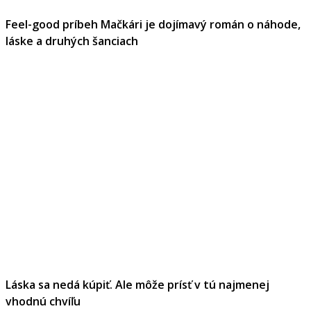
Feel-good príbeh Mačkári je dojímavý román o náhode,
láske a druhých šanciach
Láska sa nedá kúpiť. Ale môže prísť v tú najmenej
vhodnú chvíľu