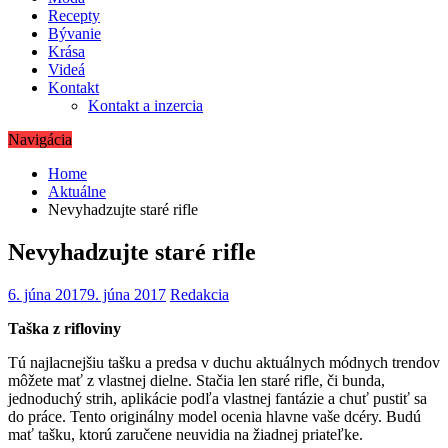
Recepty
Bývanie
Krása
Videá
Kontakt
Kontakt a inzercia
Navigácia
Home
Aktuálne
Nevyhadzujte staré rifle
Nevyhadzujte staré rifle
6. júna 2017
9. júna 2017
Redakcia
Taška z rifloviny
Tú najlacnejšiu tašku a predsa v duchu aktuálnych módnych trendov
môžete mať z vlastnej dielne. Stačia len staré rifle, či bunda,
jednoduchý strih, aplikácie podľa vlastnej fantázie a chuť pustiť sa
do práce. Tento originálny model ocenia hlavne vaše dcéry. Budú
mať tašku, ktorú zaručene neuvidia na žiadnej priateľke.