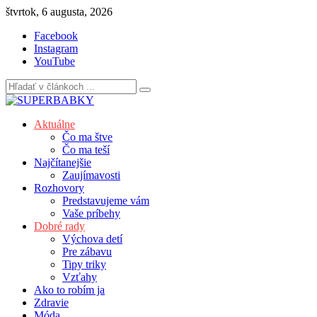
Skip
štvrtok, 6 augusta, 2026
to
Facebook
content
Instagram
YouTube
Aktuálne
Čo ma štve
Čo ma teší
Najčítanejšie
Zaujímavosti
Rozhovory
Predstavujeme vám
Vaše príbehy
Dobré rady
Výchova detí
Pre zábavu
Tipy triky
Vzťahy
Ako to robím ja
Zdravie
Móda