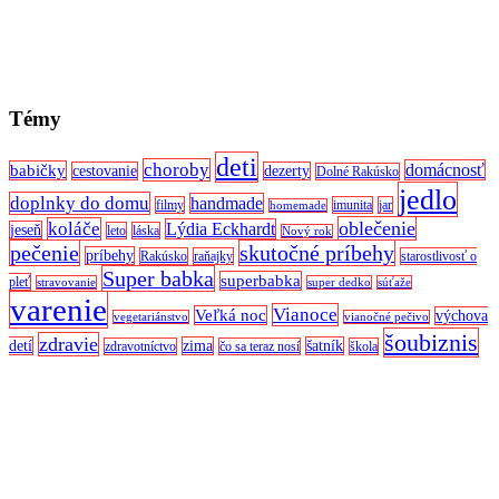
Témy
deti
choroby
domácnosť
babičky
cestovanie
dezerty
Dolné Rakúsko
jedlo
doplnky do domu
handmade
filmy
imunita
jar
homemade
oblečenie
koláče
Lýdia Eckhardt
jeseň
leto
láska
Nový rok
pečenie
skutočné príbehy
príbehy
Rakúsko
raňajky
starostlivosť o
Super babka
superbabka
pleť
stravovanie
super dedko
súťaže
varenie
Vianoce
Veľká noc
výchova
vegetariánstvo
vianočné pečivo
šoubiznis
zdravie
detí
zima
šatník
zdravotníctvo
čo sa teraz nosí
škola