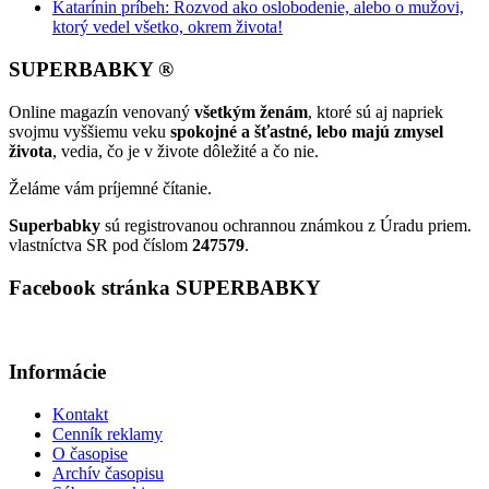
Katarínin príbeh: Rozvod ako oslobodenie, alebo o mužovi,
ktorý vedel všetko, okrem života!
SUPERBABKY ®
Online magazín venovaný
všetkým ženám
, ktoré sú aj napriek
svojmu vyššiemu veku
spokojné a šťastné, lebo majú zmysel
života
, vedia, čo je v živote dôležité a čo nie.
Želáme vám príjemné čítanie.
Superbabky
sú registrovanou ochrannou známkou z Úradu priem.
vlastníctva SR pod číslom
247579
.
Facebook stránka SUPERBABKY
Informácie
Kontakt
Cenník reklamy
O časopise
Archív časopisu