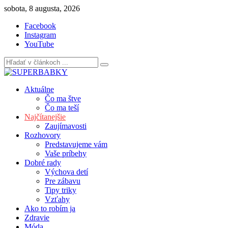
Skip
sobota, 8 augusta, 2026
to
Facebook
content
Instagram
YouTube
Aktuálne
Čo ma štve
Čo ma teší
Najčítanejšie
Zaujímavosti
Rozhovory
Predstavujeme vám
Vaše príbehy
Dobré rady
Výchova detí
Pre zábavu
Tipy triky
Vzťahy
Ako to robím ja
Zdravie
Móda