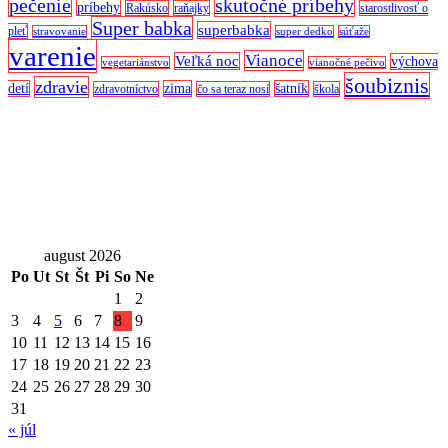
pečenie
skutočné príbehy
príbehy
Rakúsko
raňajky
starostlivosť o
Super babka
superbabka
pleť
stravovanie
super dedko
súťaže
varenie
Vianoce
Veľká noc
výchova
vegetariánstvo
vianočné pečivo
šoubiznis
zdravie
detí
zima
šatník
zdravotníctvo
čo sa teraz nosí
škola
august 2026
Po
Ut
St
Št
Pi
So
Ne
1
2
3
4
5
6
7
8
9
10
11
12
13
14
15
16
17
18
19
20
21
22
23
24
25
26
27
28
29
30
31
« júl