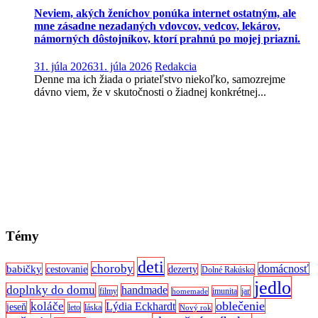
Neviem, akých ženíchov ponúka internet ostatným, ale
mne zásadne nezadaných vdovcov, vedcov, lekárov,
námorných dôstojníkov, ktorí prahnú po mojej priazni.
31. júla 2026
31. júla 2026
Redakcia
Denne ma ich žiada o priateľstvo niekoľko, samozrejme
dávno viem, že v skutočnosti o žiadnej konkrétnej...
Témy
deti
choroby
domácnosť
babičky
cestovanie
dezerty
Dolné Rakúsko
jedlo
doplnky do domu
handmade
filmy
imunita
jar
homemade
oblečenie
koláče
Lýdia Eckhardt
jeseň
leto
láska
Nový rok