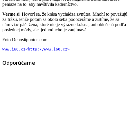
peniaze na to, aby navštívila kaderníctvo.
Verme si
. Hovorí sa, že krása vychádza zvnútra. Mnohí to považujú
za frázu. lenže potom sa okolo seba poobzeráme a zistíme, že sa
nám viac páči žena, ktoré nie je výrazne krásna, ani oblečená podľa
poslednej módy, ale jednoducho je zaujímavá.
Foto Depositphotos.com
www.i60.cz
<http://www.i60.cz>
Odporúčame