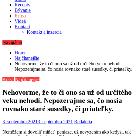
Recepty
Bývanie
Krása
Videá
Kontakt
Kontakt a inzercia
Navigácia
Home
Najčítanejšie
Nehovorme, že to či ono sa už od určitého veku nehodí.
Nepozerajme sa, čo nosia rovnako staré susedky, či priateľky.
Krása
Najčítanejšie
Nehovorme, že to či ono sa už od určitého
veku nehodí. Nepozerajme sa, čo nosia
rovnako staré susedky, či priateľky.
3. septembra 2021
3. septembra 2021
Redakcia
Nemôžem si dovoliť míňať peniaze, už nevyzerám ako kedysi, tak