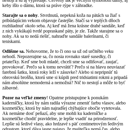
nestojí a sú aj výpredaje. Červený lak je večným symbolom dámy, aj
keby išlo o dámu, ktorá sa práve rýpe v záhradke.
Starajte sa o nohy
. Stvrdnutá, nepekná koža na pätách sa žiaľ s
pribúdajúcim vekom objavuje častejšie. Stačí sa v teplých dňoch
rozhliadnuť okolo seba. Aj keď má žena krásne drahé sandále, keď
z nich vykúkajú tvrdé popraskané päty, je zle. Takže starajme sa o
nohy. Ak sa to nedá riešiť, nahraďte sandále balerínami, či
teniskami.
Odlíšme sa.
Nehovorme, že to či ono sa už od určitého veku
nehodí. Nepozerajme sa, čo nosia rovnako staré susedky, či
priateľky. Keď sme boli mladé, chceli sme sa odlišovať, zaujať,
provokovať. Prečo sa k tomu nevrátiť? Prečo si na hlavu neuviazať
farebnú šatku, ktorá roky leží v zásuvke? Alebo si nepripnúť tú
obrovskú brošňu, ktorú sme si kúpili pred tridsiatimi rokmi a pripadá
nám absolútne nemoderná a nemožná? Nič to nestojí a môže to byť
zábavné.
Pozor na veľké zmeny
! Opatrne pristupujme k ponukám
kaderníčky, ktorá by nám radila výrazne zmeniť farbu vlasov, alebo
kozmetičky, ktorá by nám najradšej chýbajúce obočie vytetovala.
Ak nemáme dosť peňazí, aby sme mohli ku kaderníčke a
kozmetičke chodiť pravidelne, je lepšie vsadiť na prirodzenosť.
Lepšie sú šedivé vlasy, ako hrdzavé s päť centimetrovým šedivým
odrastom, ktorý dáva jasne najavo, že majiteľka nemá čas, alebo