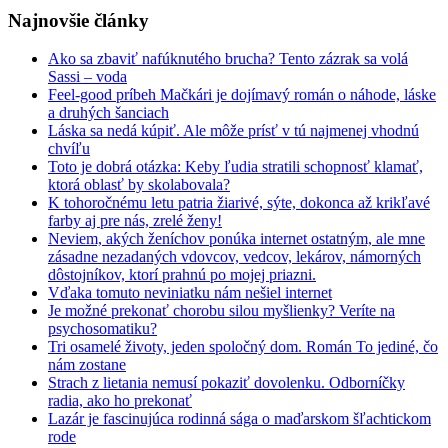
Najnovšie články
Ako sa zbaviť nafúknutého brucha? Tento zázrak sa volá
Sassi – voda
Feel-good príbeh Mačkári je dojímavý román o náhode, láske
a druhých šanciach
Láska sa nedá kúpiť. Ale môže prísť v tú najmenej vhodnú
chvíľu
Toto je dobrá otázka: Keby ľudia stratili schopnosť klamať,
ktorá oblasť by skolabovala?
K tohoročnému letu patria žiarivé, sýte, dokonca až krikľavé
farby aj pre nás, zrelé ženy!
Neviem, akých ženíchov ponúka internet ostatným, ale mne
zásadne nezadaných vdovcov, vedcov, lekárov, námorných
dôstojníkov, ktorí prahnú po mojej priazni.
Vďaka tomuto neviniatku nám nešiel internet
Je možné prekonať chorobu silou myšlienky? Veríte na
psychosomatiku?
Tri osamelé životy, jeden spoločný dom. Román To jediné, čo
nám zostane
Strach z lietania nemusí pokaziť dovolenku. Odborníčky
radia, ako ho prekonať
Lazár je fascinujúca rodinná sága o maďarskom šľachtickom
rode