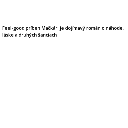
Feel-good príbeh Mačkári je dojímavý román o náhode,
láske a druhých šanciach