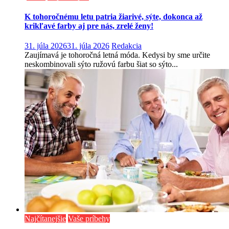
K tohoročnému letu patria žiarivé, sýte, dokonca až
krikľavé farby aj pre nás, zrelé ženy!
31. júla 2026
31. júla 2026
Redakcia
Zaujímavá je tohoročná letná móda. Kedysi by sme určite
neskombinovali sýto ružovú farbu šiat so sýto...
Najčítanejšie
Vaše príbehy