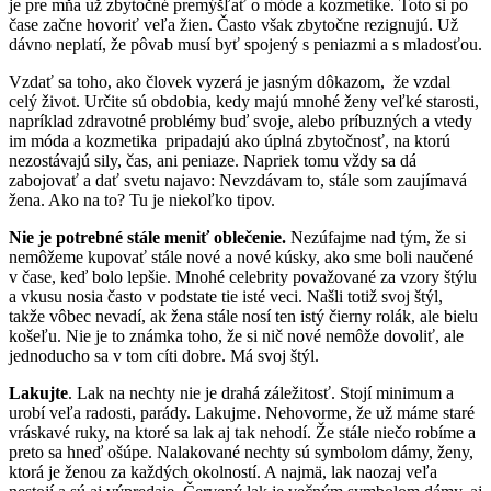
je pre mňa už zbytočné premýšľať o móde a kozmetike. Toto si po
čase začne hovoriť veľa žien. Často však zbytočne rezignujú. Už
dávno neplatí, že pôvab musí byť spojený s peniazmi a s mladosťou.
Vzdať sa toho, ako človek vyzerá je jasným dôkazom, že vzdal
celý život. Určite sú obdobia, kedy majú mnohé ženy veľké starosti,
napríklad zdravotné problémy buď svoje, alebo príbuzných a vtedy
im móda a kozmetika pripadajú ako úplná zbytočnosť, na ktorú
nezostávajú sily, čas, ani peniaze. Napriek tomu vždy sa dá
zabojovať a dať svetu najavo: Nevzdávam to, stále som zaujímavá
žena. Ako na to? Tu je niekoľko tipov.
Nie je potrebné stále meniť oblečenie.
Nezúfajme nad tým, že si
nemôžeme kupovať stále nové a nové kúsky, ako sme boli naučené
v čase, keď bolo lepšie. Mnohé celebrity považované za vzory štýlu
a vkusu nosia často v podstate tie isté veci. Našli totiž svoj štýl,
takže vôbec nevadí, ak žena stále nosí ten istý čierny rolák, ale bielu
košeľu. Nie je to známka toho, že si nič nové nemôže dovoliť, ale
jednoducho sa v tom cíti dobre. Má svoj štýl.
Lakujte
. Lak na nechty nie je drahá záležitosť. Stojí minimum a
urobí veľa radosti, parády. Lakujme. Nehovorme, že už máme staré
vráskavé ruky, na ktoré sa lak aj tak nehodí. Že stále niečo robíme a
preto sa hneď ošúpe. Nalakované nechty sú symbolom dámy, ženy,
ktorá je ženou za každých okolností. A najmä, lak naozaj veľa