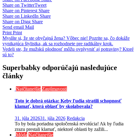
Share on Twitter
Tweet
Share on Pinterest
Share
Share on LinkedIn
Share
Share on Digg
Share
Send email
Mail
Print
Print
Navigácia
Myslíte si, že ste obyčajná žena? Vôbec nie! Pozrite sa, čo dokáže
vynikajúca štylistka, ak sa rozhodnete pre radikálny krok.
v
Vedeli ste, že mužskú plodnosť môžu ovplyvniť aj potraviny? Ktoré
článku
sú to?
Superbabky odporúčajú nasledujúce
články
Najčítanejšie
Zaujímavosti
Toto je dobrá otázka: Keby ľudia stratili schopnosť
klamať, ktorá oblasť by skolabovala?
31. júla 2026
31. júla 2026
Redakcia
To by bola poriadna spoločenská revolúcia! Ak by ľudia
zrazu prestali klamať, niektoré oblasti by zažili...
Móda
Najčítanejšie