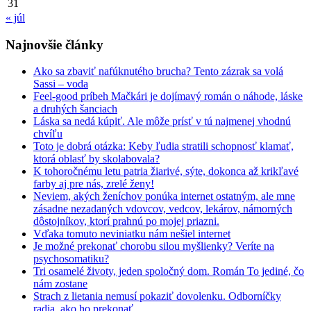
31
« júl
Najnovšie články
Ako sa zbaviť nafúknutého brucha? Tento zázrak sa volá
Sassi – voda
Feel-good príbeh Mačkári je dojímavý román o náhode, láske
a druhých šanciach
Láska sa nedá kúpiť. Ale môže prísť v tú najmenej vhodnú
chvíľu
Toto je dobrá otázka: Keby ľudia stratili schopnosť klamať,
ktorá oblasť by skolabovala?
K tohoročnému letu patria žiarivé, sýte, dokonca až krikľavé
farby aj pre nás, zrelé ženy!
Neviem, akých ženíchov ponúka internet ostatným, ale mne
zásadne nezadaných vdovcov, vedcov, lekárov, námorných
dôstojníkov, ktorí prahnú po mojej priazni.
Vďaka tomuto neviniatku nám nešiel internet
Je možné prekonať chorobu silou myšlienky? Veríte na
psychosomatiku?
Tri osamelé životy, jeden spoločný dom. Román To jediné, čo
nám zostane
Strach z lietania nemusí pokaziť dovolenku. Odborníčky
radia, ako ho prekonať