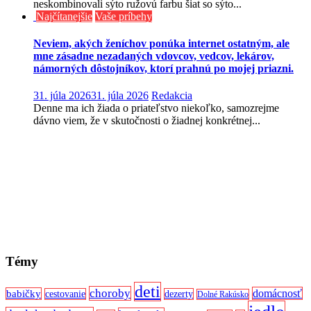
neskombinovali sýto ružovú farbu šiat so sýto...
Najčítanejšie
Vaše príbehy
Neviem, akých ženíchov ponúka internet ostatným, ale
mne zásadne nezadaných vdovcov, vedcov, lekárov,
námorných dôstojníkov, ktorí prahnú po mojej priazni.
31. júla 2026
31. júla 2026
Redakcia
Denne ma ich žiada o priateľstvo niekoľko, samozrejme
dávno viem, že v skutočnosti o žiadnej konkrétnej...
Témy
deti
choroby
domácnosť
babičky
cestovanie
dezerty
Dolné Rakúsko