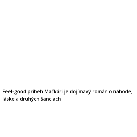
Feel-good príbeh Mačkári je dojímavý román o náhode,
láske a druhých šanciach