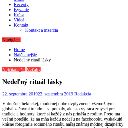
Recepty
Bývanie
Krása
Videá
Kontakt
Kontakt a inzercia
Navigácia
Home
Najčítanejšie
Nedeľný rituál lásky
Najčítanejšie
Vzťahy
Nedeľný rituál lásky
22. septembra 2019
22. septembra 2019
Redakcia
V dnešnej hektickej, modernej dobe ovplyvnenej všemožnými
globalizačnými trendmi sa pomaly, ale isto vytráca zmysel pre
tradície a hodnoty, ktoré si každý z nás prináša z rodiny. Preto ma
veľmi potešilo, že na mňa každú nedeľu na faceboooku vyskakujú
krásne fotografie rodinného rituálu našej známej módnej dizajnérky