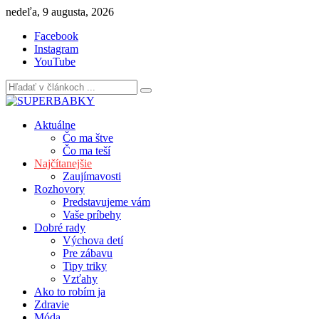
Skip
nedeľa, 9 augusta, 2026
to
Facebook
content
Instagram
YouTube
Aktuálne
Čo ma štve
Čo ma teší
Najčítanejšie
Zaujímavosti
Rozhovory
Predstavujeme vám
Vaše príbehy
Dobré rady
Výchova detí
Pre zábavu
Tipy triky
Vzťahy
Ako to robím ja
Zdravie
Móda