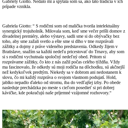
Gabriely Giotto. Nedalo mi a spýtala som sa, ako táto tradícia v ich
prípade vznikla.
Gabriela Giotto: “ S rodičmi som od malička tvorila intelektuálny
synergický trojuholník. Milovala som, keď sme večer prišli domov z
divadelnej premiéry, alebo výstavy, sadli sme si do obývačky bez
toho, aby sme zažali svetlo a ešte sme si dlho v tme rozprávali
zážitky a dojmy z práve videného predstavenia. Odkedy žijem v
Bratislave, snažím sa každú nedeľu pricestovať do Trnavy, aby som
si s rodičmi vychutnala spoločný nedeľný obed. Pritom si
rozprávame zážitky, čo kto z nás zažil počas celého týždňa. Vždy
ma fascinovalo, že odkedy sú moji rodičia na dôchodku, sú akčnejší
než kedykoľvek predtým. Niekedy sa v dobrom ani nedostanem k
slovu, čo mi každý rozpráva o svojom vlastnom podujatí. Hold,
jablko nepadlo ďaleko od stromu, iba do vedľajšej izby. Po obede
nasleduje prechádzka po meste s cieľom posedieť si pri dobrej
kávičke, kde pokračujú naše príjemné vzájomné rozhovory.“