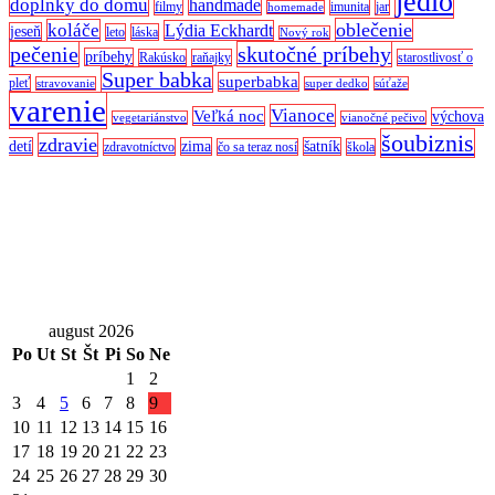
jedlo
doplnky do domu
handmade
filmy
imunita
jar
homemade
oblečenie
koláče
Lýdia Eckhardt
jeseň
leto
láska
Nový rok
pečenie
skutočné príbehy
príbehy
Rakúsko
raňajky
starostlivosť o
Super babka
superbabka
pleť
stravovanie
super dedko
súťaže
varenie
Vianoce
Veľká noc
výchova
vegetariánstvo
vianočné pečivo
šoubiznis
zdravie
detí
zima
šatník
zdravotníctvo
čo sa teraz nosí
škola
august 2026
Po
Ut
St
Št
Pi
So
Ne
1
2
3
4
5
6
7
8
9
10
11
12
13
14
15
16
17
18
19
20
21
22
23
24
25
26
27
28
29
30