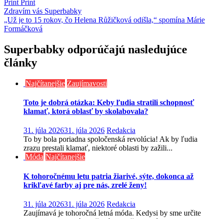
Print
Print
Navigácia
Zdravím vás Superbabky
„Už je to 15 rokov, čo Helena Růžičková odišla,“ spomína Márie
v
Formáčková
článku
Superbabky odporúčajú nasledujúce
články
Najčítanejšie
Zaujímavosti
Toto je dobrá otázka: Keby ľudia stratili schopnosť
klamať, ktorá oblasť by skolabovala?
31. júla 2026
31. júla 2026
Redakcia
To by bola poriadna spoločenská revolúcia! Ak by ľudia
zrazu prestali klamať, niektoré oblasti by zažili...
Móda
Najčítanejšie
K tohoročnému letu patria žiarivé, sýte, dokonca až
krikľavé farby aj pre nás, zrelé ženy!
31. júla 2026
31. júla 2026
Redakcia
Zaujímavá je tohoročná letná móda. Kedysi by sme určite