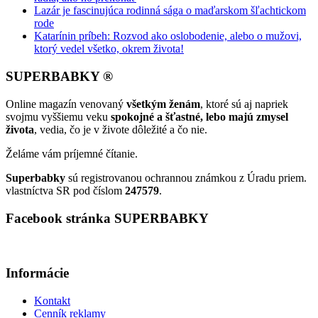
Lazár je fascinujúca rodinná sága o maďarskom šľachtickom
rode
Katarínin príbeh: Rozvod ako oslobodenie, alebo o mužovi,
ktorý vedel všetko, okrem života!
SUPERBABKY ®
Online magazín venovaný
všetkým ženám
, ktoré sú aj napriek
svojmu vyššiemu veku
spokojné a šťastné, lebo majú zmysel
života
, vedia, čo je v živote dôležité a čo nie.
Želáme vám príjemné čítanie.
Superbabky
sú registrovanou ochrannou známkou z Úradu priem.
vlastníctva SR pod číslom
247579
.
Facebook stránka SUPERBABKY
Informácie
Kontakt
Cenník reklamy