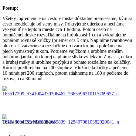
Postup:
Všetky ingrediencie na cesto v miske dôkladne premiešame, kým sa
cesto neoddeľuje od steny misy. Prikryjeme utierkou a necháme
vykysnúť na teplom mieste cca 1 hodinu. Potom cesto na
pomúčenej doske rozvaľkáme na hrúbku asi 1 cm a vykrajujeme
pohárom rovnaké krúžky (priemer cca 5 cm). Naplníme tvarohovou
plnkou. Uzatvoríme a roztlačíme do tvaru kruhu a položíme na
plech vymastený tukom. Potrieme vajíčkom a urobíme menším
pohárom jamku, do ktorej naplníme slivkový lekvár. Z masla, cukru
a hrubej múky si urobíme posýpku a bohato rozdelíme na koláčiky.
Rúru si predhrejeme na 200 stupňov. Vložíme koláčiky a pečieme
10 minút pri 200 stupňoch, potom stiahneme na 180 a pečieme do
ružova, cca 30 minút.
Text a foto Eva Martinková