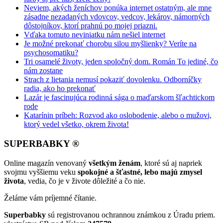
Neviem, akých ženíchov ponúka internet ostatným, ale mne
zásadne nezadaných vdovcov, vedcov, lekárov, námorných
dôstojníkov, ktorí prahnú po mojej priazni.
Vďaka tomuto neviniatku nám nešiel internet
Je možné prekonať chorobu silou myšlienky? Veríte na
psychosomatiku?
Tri osamelé životy, jeden spoločný dom. Román To jediné, čo
nám zostane
Strach z lietania nemusí pokaziť dovolenku. Odborníčky
radia, ako ho prekonať
Lazár je fascinujúca rodinná sága o maďarskom šľachtickom
rode
Katarínin príbeh: Rozvod ako oslobodenie, alebo o mužovi,
ktorý vedel všetko, okrem života!
SUPERBABKY ®
Online magazín venovaný
všetkým ženám
, ktoré sú aj napriek
svojmu vyššiemu veku
spokojné a šťastné, lebo majú zmysel
života
, vedia, čo je v živote dôležité a čo nie.
Želáme vám príjemné čítanie.
Superbabky
sú registrovanou ochrannou známkou z Úradu priem.