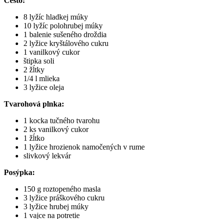
Cesto:
8 lyžíc hladkej múky
10 lyžíc polohrubej múky
1 balenie sušeného droždia
2 lyžice kryštálového cukru
1 vanilkový cukor
štipka soli
2 žĺtky
1/4 l mlieka
3 lyžice oleja
Tvarohová plnka:
1 kocka tučného tvarohu
2 ks vanilkový cukor
1 žĺtko
1 lyžice hrozienok namočených v rume
slivkový lekvár
Posýpka:
150 g roztopeného masla
3 lyžice práškového cukru
3 lyžice hrubej múky
1 vajce na potretie