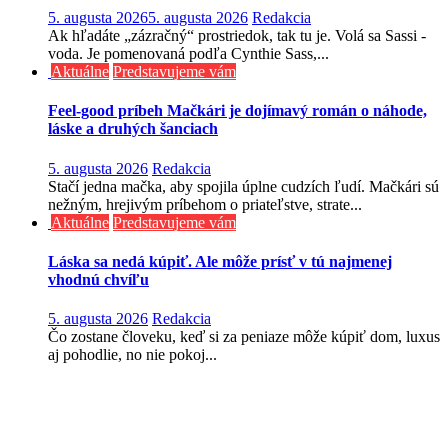
5. augusta 2026
5. augusta 2026
Redakcia
Ak hľadáte „zázračný“ prostriedok, tak tu je. Volá sa Sassi -
voda. Je pomenovaná podľa Cynthie Sass,...
Aktuálne
Predstavujeme vám
Feel-good príbeh Mačkári je dojímavý román o náhode,
láske a druhých šanciach
5. augusta 2026
Redakcia
Stačí jedna mačka, aby spojila úplne cudzích ľudí. Mačkári sú
nežným, hrejivým príbehom o priateľstve, strate...
Aktuálne
Predstavujeme vám
Láska sa nedá kúpiť. Ale môže prísť v tú najmenej
vhodnú chvíľu
5. augusta 2026
Redakcia
Čo zostane človeku, keď si za peniaze môže kúpiť dom, luxus
aj pohodlie, no nie pokoj...