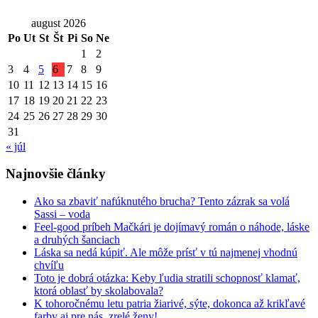
august 2026
Po
Ut
St
Št
Pi
So
Ne
1
2
3
4
5
6
7
8
9
10
11
12
13
14
15
16
17
18
19
20
21
22
23
24
25
26
27
28
29
30
31
« júl
Najnovšie články
Ako sa zbaviť nafúknutého brucha? Tento zázrak sa volá
Sassi – voda
Feel-good príbeh Mačkári je dojímavý román o náhode, láske
a druhých šanciach
Láska sa nedá kúpiť. Ale môže prísť v tú najmenej vhodnú
chvíľu
Toto je dobrá otázka: Keby ľudia stratili schopnosť klamať,
ktorá oblasť by skolabovala?
K tohoročnému letu patria žiarivé, sýte, dokonca až krikľavé
farby aj pre nás, zrelé ženy!