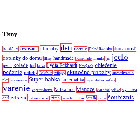
Témy
deti
choroby
domácnosť
babičky
cestovanie
dezerty
Dolné Rakúsko
jedlo
doplnky do domu
handmade
filmy
imunita
jar
homemade
oblečenie
koláče
Lýdia Eckhardt
jeseň
leto
láska
Nový rok
pečenie
skutočné príbehy
príbehy
Rakúsko
raňajky
starostlivosť o
Super babka
superbabka
pleť
stravovanie
super dedko
súťaže
varenie
Vianoce
Veľká noc
výchova
vegetariánstvo
vianočné pečivo
šoubiznis
zdravie
detí
zima
šatník
zdravotníctvo
čo sa teraz nosí
škola