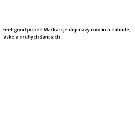
Feel-good príbeh Mačkári je dojímavý román o náhode,
láske a druhých šanciach