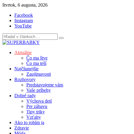
Skip
štvrtok, 6 augusta, 2026
to
Facebook
content
Instagram
YouTube
Aktuálne
Čo ma štve
Čo ma teší
Najčítanejšie
Zaujímavosti
Rozhovory
Predstavujeme vám
Vaše príbehy
Dobré rady
Výchova detí
Pre zábavu
Tipy triky
Vzťahy
Ako to robím ja
Zdravie
Móda