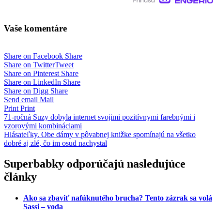
Vaše komentáre
Share on Facebook
Share
Share on Twitter
Tweet
Share on Pinterest
Share
Share on LinkedIn
Share
Share on Digg
Share
Send email
Mail
Print
Print
Navigácia
71-ročná Suzy dobyla internet svojimi pozitívnymi farebnými i
vzorovými kombináciami
v
Hlásateľky. Obe dámy v pôvabnej knižke spomínajú na všetko
článku
dobré aj zlé, čo im osud nachystal
Superbabky odporúčajú nasledujúce
články
Ako sa zbaviť nafúknutého brucha? Tento zázrak sa volá
Sassi – voda