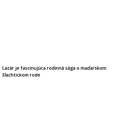
Lazár je fascinujúca rodinná sága o maďarskom
šľachtickom rode