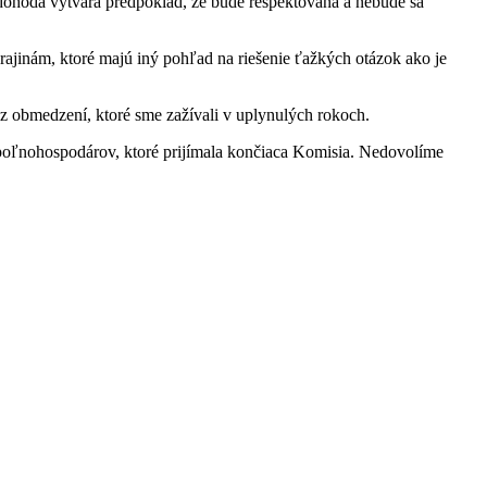
ohoda vytvára predpoklad, že bude rešpektovaná a nebude sa
jinám, ktoré majú iný pohľad na riešenie ťažkých otázok ako je
 obmedzení, ktoré sme zažívali v uplynulých rokoch.
poľnohospodárov, ktoré prijímala končiaca Komisia. Nedovolíme