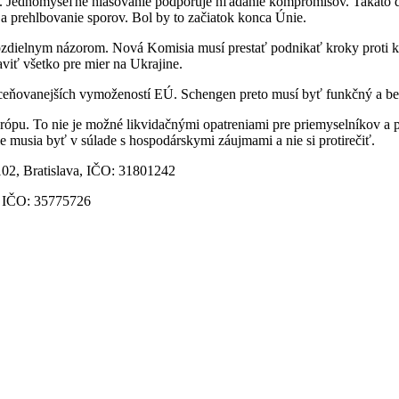
. Jednomyseľné hlasovanie podporuje hľadanie kompromisov. Takáto d
a prehlbovanie sporov. Bol by to začiatok konca Únie.
dielnym názorom. Nová Komisia musí prestať podnikať kroky proti kra
aviť všetko pre mier na Ukrajine.
ceňovanejších vymožeností EÚ. Schengen preto musí byť funkčný a bez
pu. To nie je možné likvidačnými opatreniami pre priemyselníkov a 
e musia byť v súlade s hospodárskymi záujmami a nie si protirečiť.
102,
Bratislava, IČO: 31801242
a, IČO: 35775726