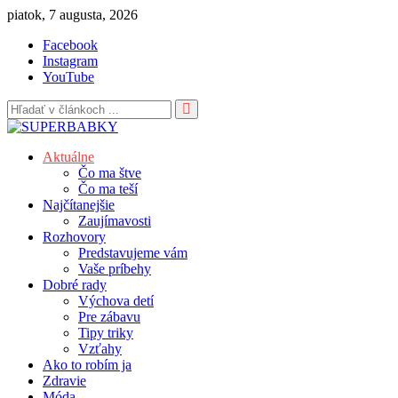
Skip
piatok, 7 augusta, 2026
to
Facebook
content
Instagram
YouTube
Aktuálne
Čo ma štve
Čo ma teší
Najčítanejšie
Zaujímavosti
Rozhovory
Predstavujeme vám
Vaše príbehy
Dobré rady
Výchova detí
Pre zábavu
Tipy triky
Vzťahy
Ako to robím ja
Zdravie
Móda