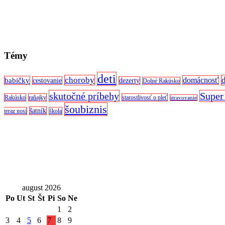
Témy
deti
choroby
domácnosť
babičky
cestovanie
dezerty
Dolné Rakúsko
skutočné príbehy
Super
Rakúsko
raňajky
starostlivosť o pleť
stravovanie
šoubiznis
šatník
teraz nosí
škola
august 2026
Po
Ut
St
Št
Pi
So
Ne
1
2
3
4
5
6
7
8
9