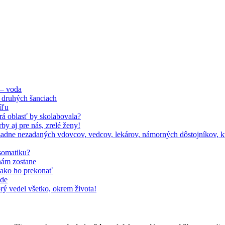
 – voda
 druhých šanciach
íľu
orá oblasť by skolabovala?
by aj pre nás, zrelé ženy!
adne nezadaných vdovcov, vedcov, lekárov, námorných dôstojníkov, kto
somatiku?
nám zostane
, ako ho prekonať
ode
rý vedel všetko, okrem života!