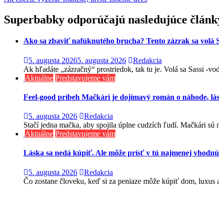
v
článku
Superbabky odporúčajú nasledujúce článk
Ako sa zbaviť nafúknutého brucha? Tento zázrak sa volá S
5. augusta 2026
5. augusta 2026
Redakcia
Ak hľadáte „zázračný“ prostriedok, tak tu je. Volá sa Sassi -v
Aktuálne
Predstavujeme vám
Feel-good príbeh Mačkári je dojímavý román o náhode, lá
5. augusta 2026
Redakcia
Stačí jedna mačka, aby spojila úplne cudzích ľudí. Mačkári sú n
Aktuálne
Predstavujeme vám
Láska sa nedá kúpiť. Ale môže prísť v tú najmenej vhodnú
5. augusta 2026
Redakcia
Čo zostane človeku, keď si za peniaze môže kúpiť dom, luxus aj