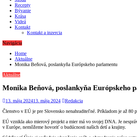
Recepty
Bývanie
Krása
Videá
Kontakt
Kontakt a inzercia
Navigácia
Home
Aktuálne
Monika Beňová, poslankyňa Európskeho parlamentu
Aktuálne
Monika Beňová, poslankyňa Európskeho 
13. mája 2024
13. mája 2024
Redakcia
Členstvo v EÚ je pre Slovensko nenahraditeľné. Príkladom je až 80 p
EÚ vznikla ako mierový projekt a mier má vo svojej DNA. Je nesprávn
v Európe, nemôžeme hovoriť o budúcnosti našich detí a krajiny.