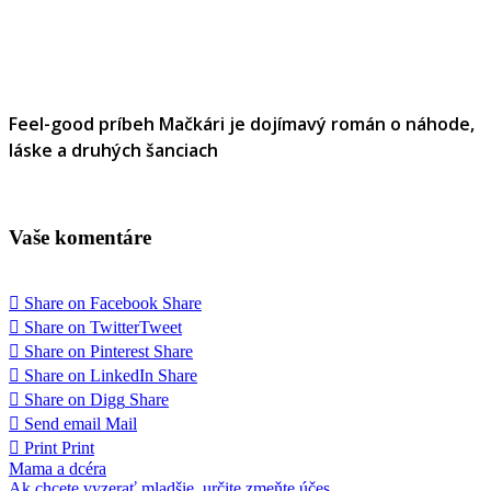
Feel-good príbeh Mačkári je dojímavý román o náhode,
láske a druhých šanciach
Vaše komentáre
Share on Facebook
Share
Share on Twitter
Tweet
Share on Pinterest
Share
Share on LinkedIn
Share
Share on Digg
Share
Send email
Mail
Print
Print
Navigácia
Mama a dcéra
Ak chcete vyzerať mladšie, určite zmeňte účes