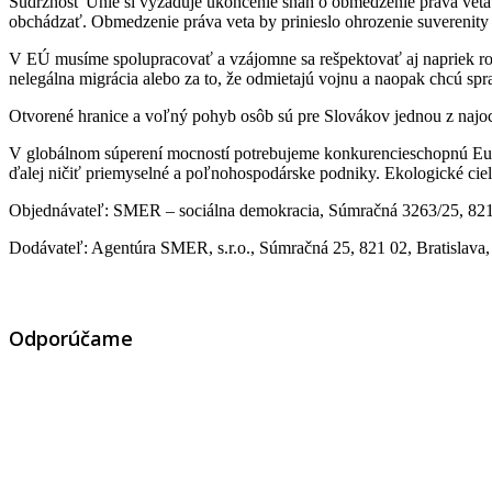
Súdržnosť Únie si vyžaduje ukončenie snáh o obmedzenie práva veta
obchádzať. Obmedzenie práva veta by prinieslo ohrozenie suverenity 
V EÚ musíme spolupracovať a vzájomne sa rešpektovať aj napriek roz
nelegálna migrácia alebo za to, že odmietajú vojnu a naopak chcú spr
Otvorené hranice a voľný pohyb osôb sú pre Slovákov jednou z najo
V globálnom súperení mocností potrebujeme konkurencieschopnú Euró
ďalej ničiť priemyselné a poľnohospodárske podniky. Ekologické ciel
Objednávateľ:
SMER – sociálna demokracia, Súmračná 3263/25, 82
Dodávateľ: Agentúra SMER, s.r.o., Súmračná 25,
821 02, Bratislav
Odporúčame