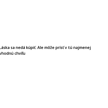
Láska sa nedá kúpiť. Ale môže prísť v tú najmenej
vhodnú chvíľu