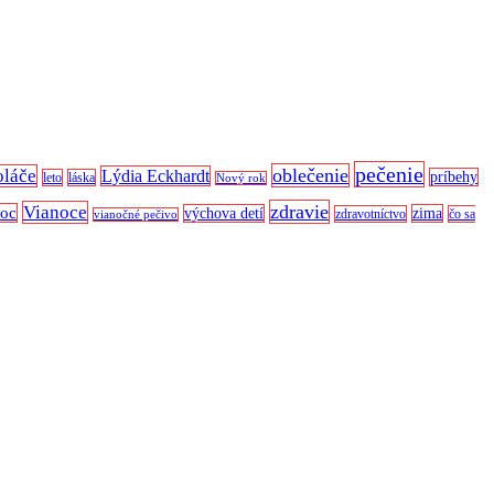
pečenie
oblečenie
oláče
Lýdia Eckhardt
príbehy
leto
láska
Nový rok
zdravie
Vianoce
noc
výchova detí
zima
zdravotníctvo
čo sa
vianočné pečivo