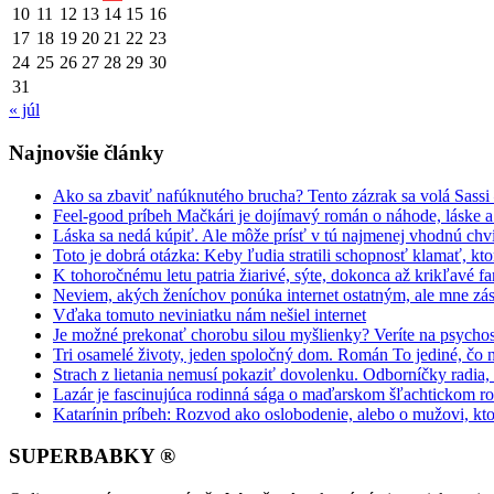
10
11
12
13
14
15
16
17
18
19
20
21
22
23
24
25
26
27
28
29
30
31
« júl
Najnovšie články
Ako sa zbaviť nafúknutého brucha? Tento zázrak sa volá Sassi
Feel-good príbeh Mačkári je dojímavý román o náhode, láske a
Láska sa nedá kúpiť. Ale môže prísť v tú najmenej vhodnú chv
Toto je dobrá otázka: Keby ľudia stratili schopnosť klamať, kt
K tohoročnému letu patria žiarivé, sýte, dokonca až krikľavé far
Neviem, akých ženíchov ponúka internet ostatným, ale mne zás
Vďaka tomuto neviniatku nám nešiel internet
Je možné prekonať chorobu silou myšlienky? Veríte na psycho
Tri osamelé životy, jeden spoločný dom. Román To jediné, čo 
Strach z lietania nemusí pokaziť dovolenku. Odborníčky radia
Lazár je fascinujúca rodinná sága o maďarskom šľachtickom r
Katarínin príbeh: Rozvod ako oslobodenie, alebo o mužovi, kto
SUPERBABKY ®