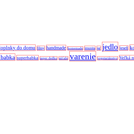
jedlo
doplnky do domu
k
handmade
jeseň
filmy
imunita
jar
homemade
varenie
 babka
superbabka
Veľká 
super dedko
súťaže
vegetariánstvo