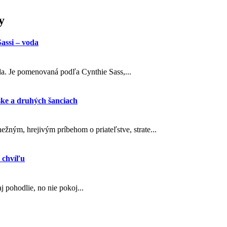
y
assi – voda
oda. Je pomenovaná podľa Cynthie Sass,...
ske a druhých šanciach
ežným, hrejivým príbehom o priateľstve, strate...
 chvíľu
 pohodlie, no nie pokoj...