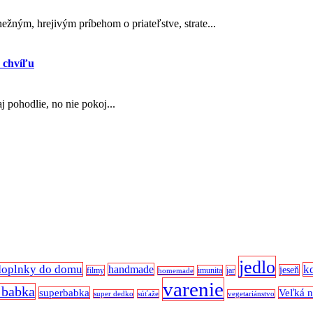
ežným, hrejivým príbehom o priateľstve, strate...
 chvíľu
 pohodlie, no nie pokoj...
jedlo
doplnky do domu
k
handmade
jeseň
filmy
imunita
jar
homemade
varenie
 babka
superbabka
Veľká 
super dedko
súťaže
vegetariánstvo