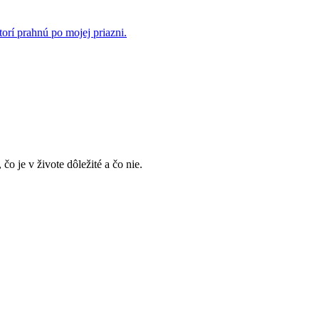
rí prahnú po mojej priazni.
, čo je v živote dôležité a čo nie.