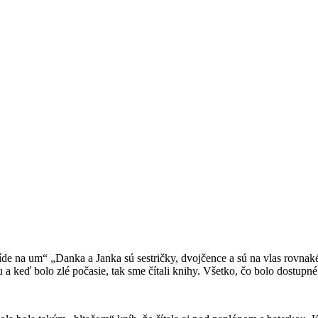
de na um“ „Danka a Janka sú sestričky, dvojčence a sú na vlas rovnaké
a keď bolo zlé počasie, tak sme čítali knihy. Všetko, čo bolo dostupn