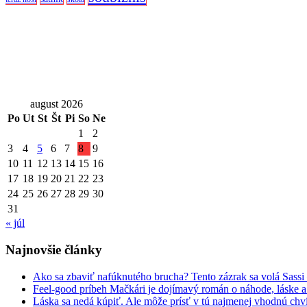
august 2026
Po
Ut
St
Št
Pi
So
Ne
1
2
3
4
5
6
7
8
9
10
11
12
13
14
15
16
17
18
19
20
21
22
23
24
25
26
27
28
29
30
31
« júl
Najnovšie články
Ako sa zbaviť nafúknutého brucha? Tento zázrak sa volá Sassi
Feel-good príbeh Mačkári je dojímavý román o náhode, láske a
Láska sa nedá kúpiť. Ale môže prísť v tú najmenej vhodnú chv