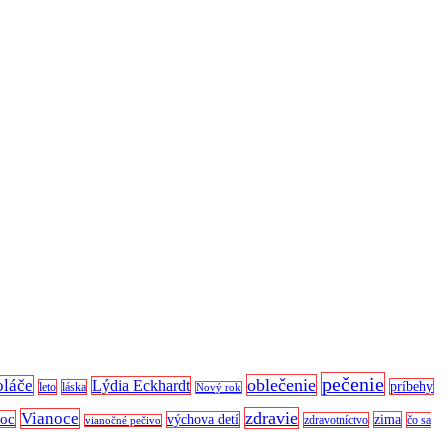
pečenie
oblečenie
oláče
Lýdia Eckhardt
príbehy
leto
láska
Nový rok
zdravie
Vianoce
noc
výchova detí
zima
zdravotníctvo
čo sa
vianočné pečivo