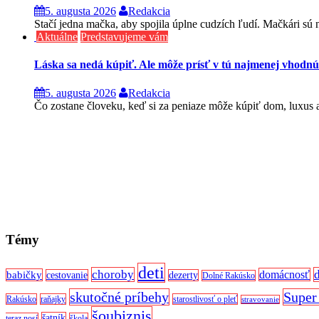
5. augusta 2026
Redakcia
Stačí jedna mačka, aby spojila úplne cudzích ľudí. Mačkári sú n
Aktuálne
Predstavujeme vám
Láska sa nedá kúpiť. Ale môže prísť v tú najmenej vhodnú
5. augusta 2026
Redakcia
Čo zostane človeku, keď si za peniaze môže kúpiť dom, luxus aj
Témy
deti
choroby
domácnosť
babičky
cestovanie
dezerty
Dolné Rakúsko
skutočné príbehy
Super
Rakúsko
raňajky
starostlivosť o pleť
stravovanie
šoubiznis
šatník
teraz nosí
škola