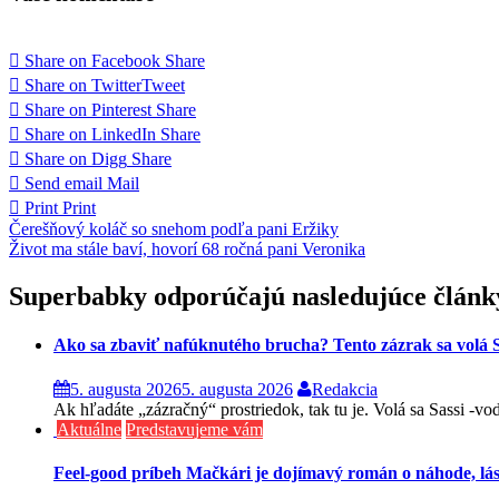
Share on Facebook
Share
Share on Twitter
Tweet
Share on Pinterest
Share
Share on LinkedIn
Share
Share on Digg
Share
Send email
Mail
Print
Print
Navigácia
Čerešňový koláč so snehom podľa pani Eržiky
Život ma stále baví, hovorí 68 ročná pani Veronika
v
článku
Superbabky odporúčajú nasledujúce článk
Ako sa zbaviť nafúknutého brucha? Tento zázrak sa volá S
5. augusta 2026
5. augusta 2026
Redakcia
Ak hľadáte „zázračný“ prostriedok, tak tu je. Volá sa Sassi -v
Aktuálne
Predstavujeme vám
Feel-good príbeh Mačkári je dojímavý román o náhode, lá