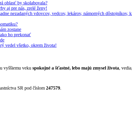
orá oblasť by skolabovala?
by aj pre nás, zrelé ženy!
adne nezadaných vdovcov, vedcov, lekárov, námorných dôstojníkov, kto
somatiku?
nám zostane
, ako ho prekonať
ode
rý vedel všetko, okrem života!
jmu vyššiemu veku
spokojné a šťastné, lebo majú zmysel života
, vedia
astníctva SR pod číslom
247579
.