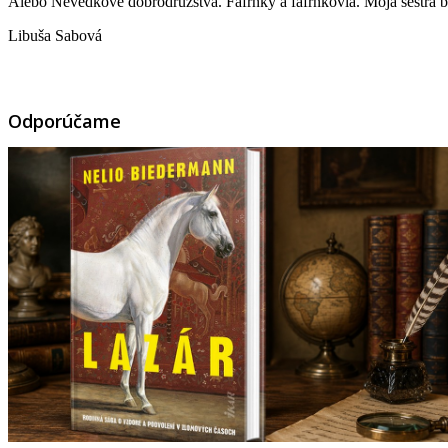
Alebo Nevedkove dobrodružstvá. Fafrnky a fafrnkovia. Moja sestra bol
Libuša Sabová
Odporúčame