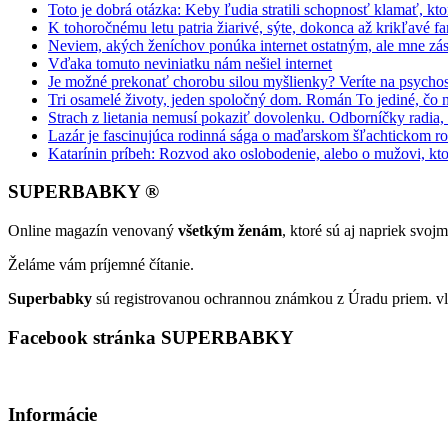
Toto je dobrá otázka: Keby ľudia stratili schopnosť klamať, kt
K tohoročnému letu patria žiarivé, sýte, dokonca až krikľavé far
Neviem, akých ženíchov ponúka internet ostatným, ale mne zás
Vďaka tomuto neviniatku nám nešiel internet
Je možné prekonať chorobu silou myšlienky? Veríte na psycho
Tri osamelé životy, jeden spoločný dom. Román To jediné, čo 
Strach z lietania nemusí pokaziť dovolenku. Odborníčky radia
Lazár je fascinujúca rodinná sága o maďarskom šľachtickom r
Katarínin príbeh: Rozvod ako oslobodenie, alebo o mužovi, kto
SUPERBABKY ®
Online magazín venovaný
všetkým ženám
, ktoré sú aj napriek svo
Želáme vám príjemné čítanie.
Superbabky
sú registrovanou ochrannou známkou z Úradu priem. vl
Facebook stránka SUPERBABKY
Informácie