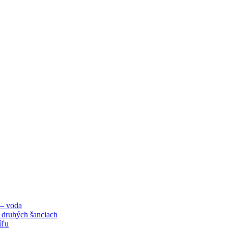
 – voda
 druhých šanciach
íľu