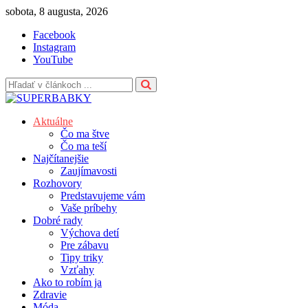
Skip
sobota, 8 augusta, 2026
to
Facebook
content
Instagram
YouTube
Aktuálne
Čo ma štve
Čo ma teší
Najčítanejšie
Zaujímavosti
Rozhovory
Predstavujeme vám
Vaše príbehy
Dobré rady
Výchova detí
Pre zábavu
Tipy triky
Vzťahy
Ako to robím ja
Zdravie
Móda