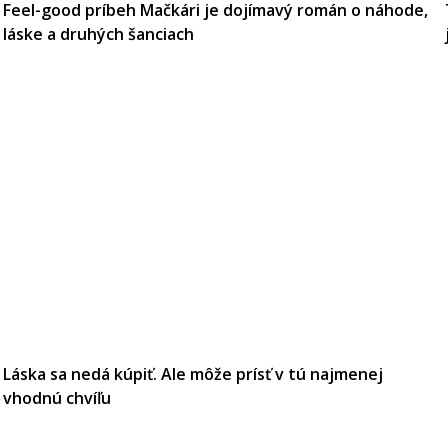
Feel-good príbeh Mačkári je dojímavý román o náhode,
láske a druhých šanciach
Láska sa nedá kúpiť. Ale môže prísť v tú najmenej
vhodnú chvíľu