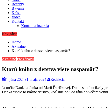
Recepty
Bývanie
Krása
Videá
Kontakt
Kontakt a inzercia
Navigácia
Home
Aktuálne
Ktorú knihu z detstva viete naspamäť?
Aktuálne
Pre zábavu
Ktorú knihu z detstva viete naspamäť?
4. júna 2024
31. mája 2024
Redakcia
Ja určite Danka a Janka od Márii Ďuríčkovej. Dodnes mi hocikedy prí
Danka.“Bolo to krásne detstvo, keď sme boli od rána do večera vonku 