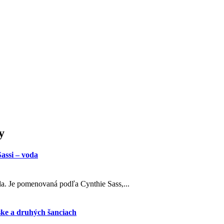
y
assi – voda
oda. Je pomenovaná podľa Cynthie Sass,...
ske a druhých šanciach