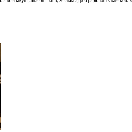
a bola takým „hltačom“ kníh, že čítala aj pod paplónom s baterkou. Kto