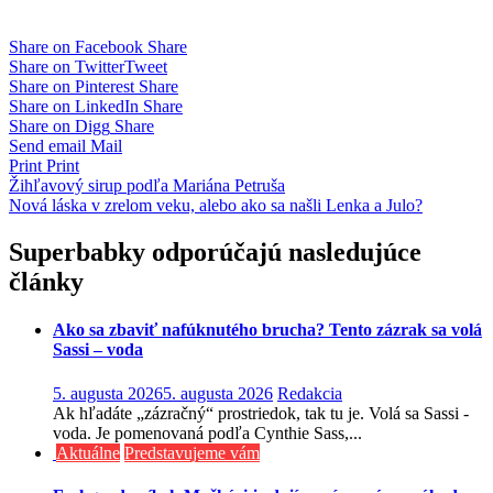
Share on Facebook
Share
Share on Twitter
Tweet
Share on Pinterest
Share
Share on LinkedIn
Share
Share on Digg
Share
Send email
Mail
Print
Print
Navigácia
Žihľavový sirup podľa Mariána Petruša
Nová láska v zrelom veku, alebo ako sa našli Lenka a Julo?
v
článku
Superbabky odporúčajú nasledujúce
články
Ako sa zbaviť nafúknutého brucha? Tento zázrak sa volá
Sassi – voda
5. augusta 2026
5. augusta 2026
Redakcia
Ak hľadáte „zázračný“ prostriedok, tak tu je. Volá sa Sassi -
voda. Je pomenovaná podľa Cynthie Sass,...
Aktuálne
Predstavujeme vám