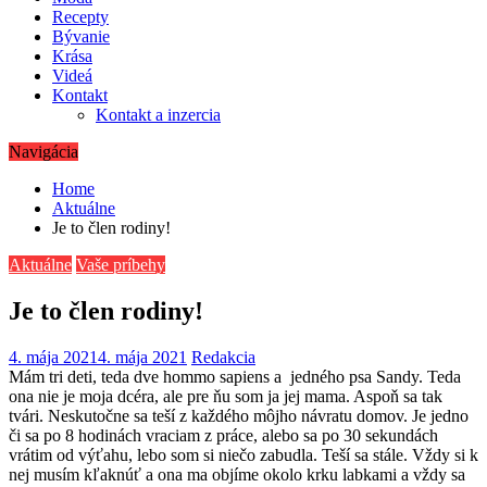
Recepty
Bývanie
Krása
Videá
Kontakt
Kontakt a inzercia
Navigácia
Home
Aktuálne
Je to člen rodiny!
Aktuálne
Vaše príbehy
Je to člen rodiny!
4. mája 2021
4. mája 2021
Redakcia
Mám tri deti, teda dve hommo sapiens a jedného psa Sandy. Teda
ona nie je moja dcéra, ale pre ňu som ja jej mama. Aspoň sa tak
tvári. Neskutočne sa teší z každého môjho návratu domov. Je jedno
či sa po 8 hodinách vraciam z práce, alebo sa po 30 sekundách
vrátim od výťahu, lebo som si niečo zabudla. Teší sa stále. Vždy si k
nej musím kľaknúť a ona ma objíme okolo krku labkami a vždy sa