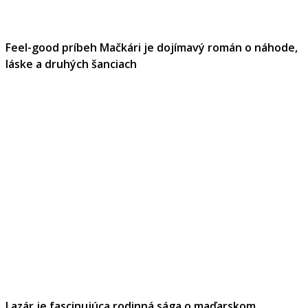
Feel-good príbeh Mačkári je dojímavý román o náhode,
láske a druhých šanciach
Lazár je fascinujúca rodinná sága o maďarskom