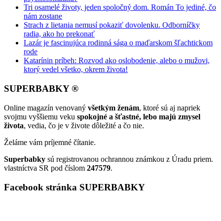
Tri osamelé životy, jeden spoločný dom. Román To jediné, čo
nám zostane
Strach z lietania nemusí pokaziť dovolenku. Odborníčky
radia, ako ho prekonať
Lazár je fascinujúca rodinná sága o maďarskom šľachtickom
rode
Katarínin príbeh: Rozvod ako oslobodenie, alebo o mužovi,
ktorý vedel všetko, okrem života!
SUPERBABKY ®
Online magazín venovaný
všetkým ženám
, ktoré sú aj napriek
svojmu vyššiemu veku
spokojné a šťastné, lebo majú zmysel
života
, vedia, čo je v živote dôležité a čo nie.
Želáme vám príjemné čítanie.
Superbabky
sú registrovanou ochrannou známkou z Úradu priem.
vlastníctva SR pod číslom
247579
.
Facebook stránka SUPERBABKY