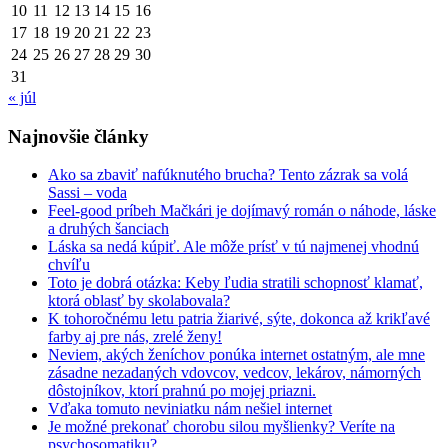
10
11
12
13
14
15
16
17
18
19
20
21
22
23
24
25
26
27
28
29
30
31
« júl
Najnovšie články
Ako sa zbaviť nafúknutého brucha? Tento zázrak sa volá
Sassi – voda
Feel-good príbeh Mačkári je dojímavý román o náhode, láske
a druhých šanciach
Láska sa nedá kúpiť. Ale môže prísť v tú najmenej vhodnú
chvíľu
Toto je dobrá otázka: Keby ľudia stratili schopnosť klamať,
ktorá oblasť by skolabovala?
K tohoročnému letu patria žiarivé, sýte, dokonca až krikľavé
farby aj pre nás, zrelé ženy!
Neviem, akých ženíchov ponúka internet ostatným, ale mne
zásadne nezadaných vdovcov, vedcov, lekárov, námorných
dôstojníkov, ktorí prahnú po mojej priazni.
Vďaka tomuto neviniatku nám nešiel internet
Je možné prekonať chorobu silou myšlienky? Veríte na
psychosomatiku?