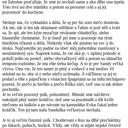
mi žalostne posťažuje, že sme ju nechali samu a ako dlho ona trpela.
Toto trvá asi dve minútky a potom sa presunie celá a aj jej
pozornosť do kuchyne.
Sleduje ma, čo vykladám a dúfa, že aj pre ňu som niečo doniesla.
Ak nie, tak si len tak sklamane odfúkne a ľahne si pod stôl a tvári
sa, že spí, ale len kým nezačuje otváranie chladničky, alebo
hlasnejšie chrúmanie. To je hneď pri mne a pozoruje ma tými
hnedými očkami a dúfa. Niekedy však ide priamo na vec a do
útoku. Najčastejšie jej padne za obeť môj pubertálne zasnívaný a
nesústredený syn. Napriek tomu, že vie aká je, v úplnej pohode si
položí jedlo na posteľ, alebo obyvačkový stôl a potom sa slimačím
tempom rozhodne, že mu ešte treba kečup. A to je pre Sandy veľká
výzva. Ona vie, že ten tanier je plný a voňavý a má možno 10
sekúnd na to, aby si z neho niečo uchmatla. A väčšinou sa jej to
podarí a ešte s papuľkou s visiacimi špagetami sa na mňa nechápavo
pozerá, že prečo ju hreším a prečo Riško zúri, veď ona si tak dobre
pochutila.
Je to veľmi pozorný psík, pohostinný. Minule sme návšteve
nakrájali plný tanier koláčov, tiež sme sa pozabudli a išli kvôli
niečomu na balkón a po návrate na kamarátku Evku čakal jeden
koláčik. Ten jej tam naša Sanduška veľkoryso nechala.
Je to aj veľmi čistotný psík. Chodievam s ňou na dlhé prechádzky
po lúkach, poliach, horách. Vždy, ale vždy si nájde nejaké čerstvé