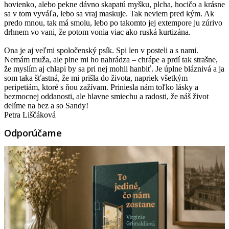
hovienko, alebo pekne dávno skapatú myšku, plcha, hocičo a krásne
sa v tom vyváľa, lebo sa vraj maskuje. Tak neviem pred kým. Ak
predo mnou, tak má smolu, lebo po takomto jej extempore ju zúrivo
drhnem vo vani, že potom vonia viac ako ruská kurtizána.
Ona je aj veľmi spoločenský psík. Spi len v posteli a s nami.
Nemám muža, ale plne mi ho nahrádza – chrápe a prdí tak strašne,
že myslím aj chlapi by sa pri nej mohli hanbiť. Je úplne bláznivá a ja
som taka šťastná, že mi prišla do života, napriek všetkým
peripetiám, ktoré s ňou zažívam. Priniesla nám toľko lásky a
bezmocnej oddanosti, ale hlavne smiechu a radosti, že náš život
delíme na bez a so Sandy!
Petra Liščáková
Odporúčame