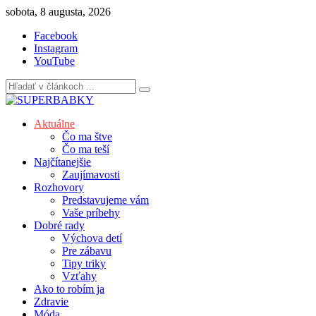
Skip
sobota, 8 augusta, 2026
to
Facebook
content
Instagram
YouTube
Aktuálne
Čo ma štve
Čo ma teší
Najčítanejšie
Zaujímavosti
Rozhovory
Predstavujeme vám
Vaše príbehy
Dobré rady
Výchova detí
Pre zábavu
Tipy triky
Vzťahy
Ako to robím ja
Zdravie
Móda