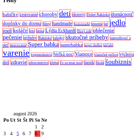
Témy
deti
choroby
domácnosť
babičky
cestovanie
dezerty
Dolné Rakúsko
jedlo
doplnky do domu
handmade
filmy
imunita
jar
homemade
oblečenie
koláče
Lýdia Eckhardt
jeseň
leto
láska
Nový rok
pečenie
skutočné príbehy
príbehy
Rakúsko
raňajky
starostlivosť o
Super babka
superbabka
pleť
stravovanie
super dedko
súťaže
varenie
Vianoce
Veľká noc
výchova
vegetariánstvo
vianočné pečivo
šoubiznis
zdravie
detí
zima
šatník
zdravotníctvo
čo sa teraz nosí
škola
august 2026
Po
Ut
St
Št
Pi
So
Ne
1
2
3
4
5
6
7
8
9