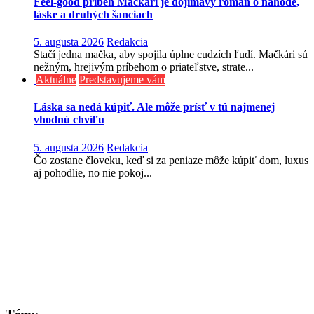
Feel-good príbeh Mačkári je dojímavý román o náhode,
láske a druhých šanciach
5. augusta 2026
Redakcia
Stačí jedna mačka, aby spojila úplne cudzích ľudí. Mačkári sú
nežným, hrejivým príbehom o priateľstve, strate...
Aktuálne
Predstavujeme vám
Láska sa nedá kúpiť. Ale môže prísť v tú najmenej
vhodnú chvíľu
5. augusta 2026
Redakcia
Čo zostane človeku, keď si za peniaze môže kúpiť dom, luxus
aj pohodlie, no nie pokoj...