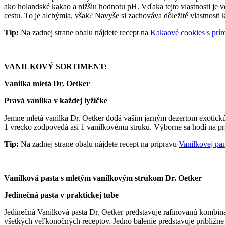
ako holandské kakao a nižšiu hodnotu pH. Vďaka tejto vlastnosti je v
cestu. To je alchýmia, však? Navyše si zachováva dôležité vlastnosti
Tip:
Na zadnej strane obalu nájdete recept na
Kakaové cookies s pr
VANILKOVÝ SORTIMENT:
Vanilka mletá Dr. Oetker
Pravá vanilka v každej lyžičke
Jemne mletá vanilka Dr. Oetker dodá vašim jarným dezertom exotickú a
1 vrecko zodpovedá asi 1 vanilkovému struku. Výborne sa hodí na príp
Tip:
Na zadnej strane obalu nájdete recept na prípravu
Vanilkovej pan
Vanilková pasta s mletým vanilkovým strukom Dr. Oetker
Jedinečná pasta v praktickej tube
Jedinečná Vanilková pasta Dr. Oetker predstavuje rafinovanú kombin
všetkých veľkonočných receptov. Jedno balenie predstavuje približn