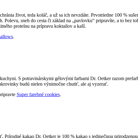
hránia život, teda koláč, a už sa ich nevzdáte. Prvotriedne 100 % suše
. Polevu, sneh do cesta či základ na „pavlovku“ pripravíte, a to bez to
tného proteínu na prípravu koktailov a kaší.
allows
.
 v kuchyni. S potravinárskymi gélovými farbami Dr. Oetker razom prefar
krovinky budú nielen výnimočne chutiť, ale aj vyzerať.
pripravte
Super farebné cookies
.
sť. Prírodné kakao Dr. Oetker je 100 % kakao s jedinečnou prirodzeno