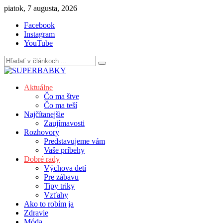
Skip
piatok, 7 augusta, 2026
to
Facebook
content
Instagram
YouTube
Aktuálne
Čo ma štve
Čo ma teší
Najčítanejšie
Zaujímavosti
Rozhovory
Predstavujeme vám
Vaše príbehy
Dobré rady
Výchova detí
Pre zábavu
Tipy triky
Vzťahy
Ako to robím ja
Zdravie
Móda