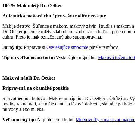
100 % Mak mletý Dr. Oetker
Autentická maková chuť pre vaše tradičné recepty
Mak je detstvo. Šúľance s makom, makový závin, štrúdľa s makom a 
Dr. Oetker je jemne mletý s lahodnou sladkastou chuťou, príjemnou 
cukru. Preto je mak označovaný ako superpotravina.
Jarný tip:
Pripravte si
Osviežujúce smoothie
plné vitamínov.
Tip na veľkonočnú tortu:
Vyskúšajte originálnu
Makovú točenú tort
Maková náplň Dr. Oetker
Pripravená na okamžité použitie
S prvotriednou hotovou Makovou náplňou Dr. Oetker ušetríte čas. V
hodiny v kuchyni, ale máte chuť na lákavú dobrotu, siahnite po hoto
ml vody alebo mlieka.
Veľkonočný tip:
Naplňte ňou chutné
Mrkvovníky s makovou náplň