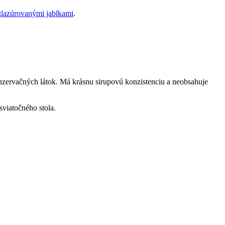
glazúrovanými jablkami
.
nzervačných látok. Má krásnu sirupovú konzistenciu a neobsahuje
viatočného stola.