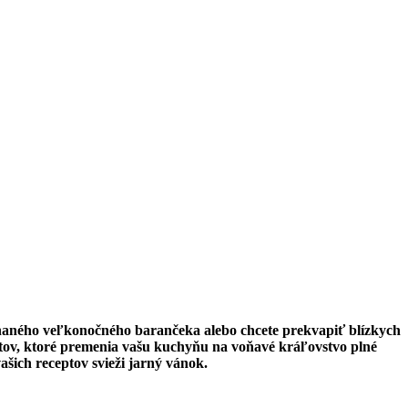
chaného veľkonočného barančeka alebo chcete prekvapiť blízkych
ov, ktoré premenia vašu kuchyňu na voňavé kráľovstvo plné
šich receptov svieži jarný vánok.