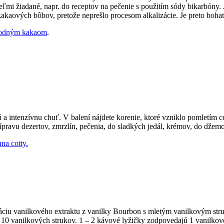
eľmi žiadané, napr. do receptov na pečenie s použitím sódy bikarbóny.
 kakaových bôbov, pretože neprešlo procesom alkalizácie. Je preto boh
írodným kakaom
.
 intenzívnu chuť. V balení nájdete korenie, ktoré vzniklo pomletím ce
ravu dezertov, zmrzlín, pečenia, do sladkých jedál, krémov, do džemov
na cotty.
áciu vanilkového extraktu z vanilky Bourbon s mletým vanilkovým str
e 10 vanilkových strukov. 1 – 2 kávové lyžičky zodpovedajú 1 vanilkov