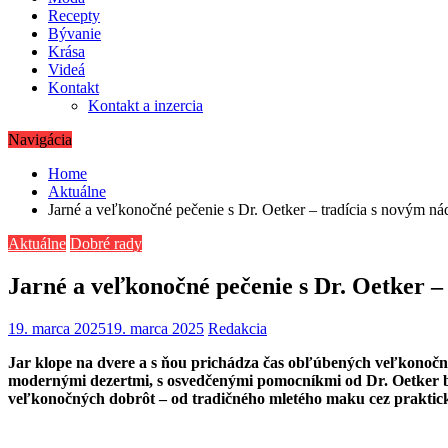
Recepty
Bývanie
Krása
Videá
Kontakt
Kontakt a inzercia
Navigácia
Home
Aktuálne
Jarné a veľkonočné pečenie s Dr. Oetker – tradícia s novým 
Aktuálne
Dobré rady
Jarné a veľkonočné pečenie s Dr. Oetker 
19. marca 2025
19. marca 2025
Redakcia
Jar klope na dvere a s ňou prichádza čas obľúbených veľkonočn
modernými dezertmi, s osvedčenými pomocníkmi od Dr. Oetker b
veľkonočných dobrôt – od tradičného mletého maku cez praktické 