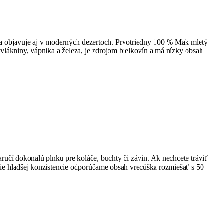
sa objavuje aj v moderných dezertoch. Prvotriedny 100 % Mak mletý
lákniny, vápnika a železa, je zdrojom bielkovín a má nízky obsah
čí dokonalú plnku pre koláče, buchty či závin. Ak nechcete tráviť
tie hladšej konzistencie odporúčame obsah vrecúška rozmiešať s 50