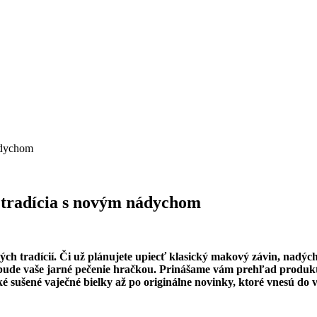
nádychom
– tradícia s novým nádychom
ých tradícií. Či už plánujete upiecť klasický makový závin, nadý
ude vaše jarné pečenie hračkou. Prinášame vám prehľad produkt
sušené vaječné bielky až po originálne novinky, ktoré vnesú do va