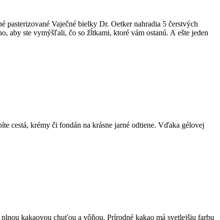
né pasterizované Vaječné bielky Dr. Oetker nahradia 5 čerstvých
ho, aby ste vymýšľali, čo so žĺtkami, ktoré vám ostanú. A ešte jeden
bíte cestá, krémy či fondán na krásne jarné odtiene. Vďaka gélovej
u plnou kakaovou chuťou a vôňou. Prírodné kakao má svetlejšiu farbu