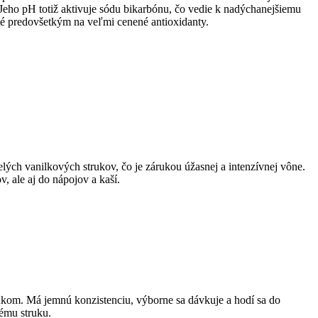
 Jeho pH totiž aktivuje sódu bikarbónu, čo vedie k nadýchanejšiemu
até predovšetkým na veľmi cenené antioxidanty.
lých vanilkových strukov, čo je zárukou úžasnej a intenzívnej vône.
, ale aj do nápojov a kaší.
ukom. Má jemnú konzistenciu, výborne sa dávkuje a hodí sa do
ému struku.