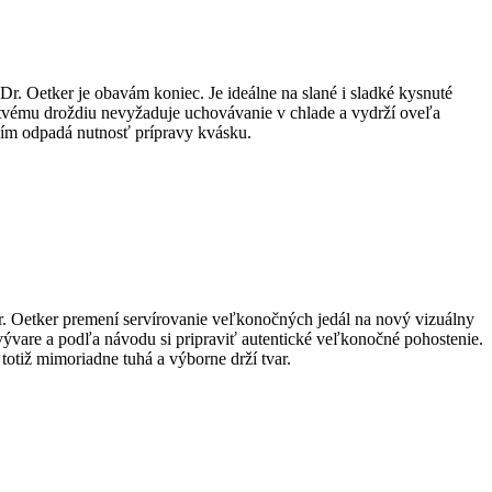
. Oetker je obavám koniec. Je ideálne na slané i sladké kysnuté
stvému droždiu nevyžaduje uchovávanie v chlade a vydrží oveľa
 ním odpadá nutnosť prípravy kvásku.
 Dr. Oetker premení servírovanie veľkonočných jedál na nový vizuálny
o vývare a podľa návodu si pripraviť autentické veľkonočné pohostenie.
 totiž mimoriadne tuhá a výborne drží tvar.