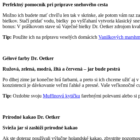
Perfektný pomocník pri príprave snehového cesta
Možno ich budete mať chvíľu len tak v skrinke, ale potom vám raz zac
bielkov. Stačí pridať vodu, bielky po vyšľahaní vytvoria klasický sneh
bonus: V práškovom stave sú Vaječné bielky Dr. Oetker zdrojom kvali
Tip:
Použite ich na prípravu veselých domácich
Vanilkových marshm
Gélové farby Dr. Oetker
Ružová, zelená, modrá, žltá a červená – jar bude pestrá
Po dlhej zime jar konečne hrá farbami, a preto si ich chceme užiť aj
konzistencii je dávkovanie veľmi ľahké a presné. Vaše veľkonočné cu
Tip:
Ozdobte svoju
Muffinovú kytičku
farebnými polevami alebo si 
Prírodné kakao Dr. Oetker
Svieža jar si zaslúži prírodné kakao
Ak ste doteraz používali výlučne holandské kakao, zbystrite pozorno