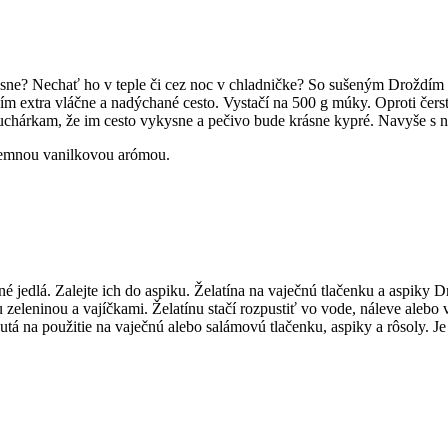
ne? Nechať ho v teple či cez noc v chladničke? So sušeným Droždím Dr
ním extra vláčne a nadýchané cesto. Vystačí na 500 g múky. Oproti čer
m kuchárkam, že im cesto vykysne a pečivo bude krásne kypré. Navyše s
emnou vanilkovou arómou.
né jedlá. Zalejte ich do aspiku. Želatína na vaječnú tlačenku a aspiky
u zeleninou a vajíčkami. Želatínu stačí rozpustiť vo vode, náleve aleb
utá na použitie na vaječnú alebo salámovú tlačenku, aspiky a rôsoly. Je