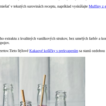
iešať v tekutých surovinách receptu, napríklad vyskúšajte
Muffiny z 
ho extraktu z kvalitných vanilkových strukov, bez umelých farbív a ko
ápojov.
ertov.Tieto štýlové
Kakaové košíčky s prekvapením
sa stanú ozdobou s