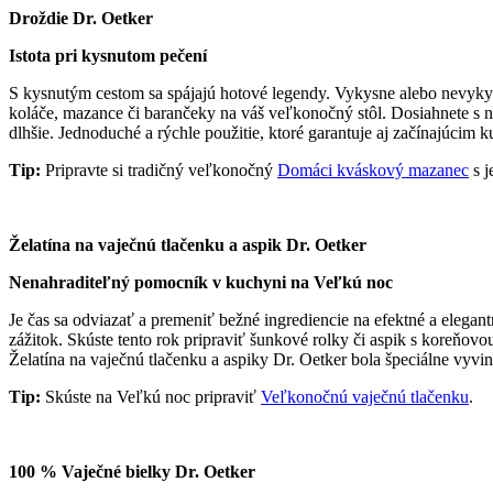
Droždie Dr. Oetker
Istota pri kysnutom pečení
S kysnutým cestom sa spájajú hotové legendy. Vykysne alebo nevykys
koláče, mazance či barančeky na váš veľkonočný stôl. Dosiahnete s 
dlhšie. Jednoduché a rýchle použitie, ktoré garantuje aj začínajúci
Tip:
Pripravte si tradičný veľkonočný
Domáci kváskový mazanec
s j
Želatína na vaječnú tlačenku a aspik Dr. Oetker
Nenahraditeľný pomocník v kuchyni na Veľkú noc
Je čas sa odviazať a premeniť bežné ingrediencie na efektné a elegant
zážitok. Skúste tento rok pripraviť šunkové rolky či aspik s koreňovo
Želatína na vaječnú tlačenku a aspiky Dr. Oetker bola špeciálne vyvin
Tip:
Skúste na Veľkú noc pripraviť
Veľkonočnú vaječnú tlačenku
.
100 % Vaječné bielky Dr. Oetker