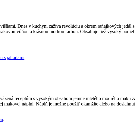
višňami. Dnes v kuchyni zažíva revolúciu a okrem raňajkových jedál 
makovou vôňou a krásnou modrou farbou. Obsahuje tiež vysoký podiel v
u s jahodami
.
yvážená receptúra s vysokým obsahom jemne mletého modrého maku zaru
vej makovej náplni. Náplň je možné použiť okamžite alebo na dosiahnu
ou
.