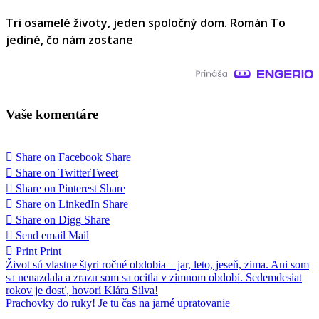
Tri osamelé životy, jeden spoločný dom. Román To
jediné, čo nám zostane
Vaše komentáre
Share on Facebook
Share
Share on Twitter
Tweet
Share on Pinterest
Share
Share on LinkedIn
Share
Share on Digg
Share
Send email
Mail
Print
Print
Navigácia
Život sú vlastne štyri ročné obdobia – jar, leto, jeseň, zima. Ani som
sa nenazdala a zrazu som sa ocitla v zimnom období. Sedemdesiat
v
rokov je dosť, hovorí Klára Silva!
článku
Prachovky do ruky! Je tu čas na jarné upratovanie