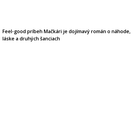
Feel-good príbeh Mačkári je dojímavý román o náhode,
láske a druhých šanciach