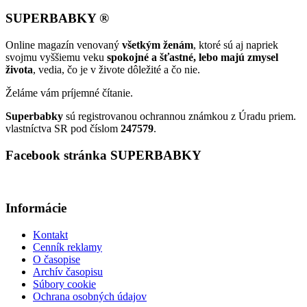
SUPERBABKY ®
Online magazín venovaný
všetkým ženám
, ktoré sú aj napriek
svojmu vyššiemu veku
spokojné a šťastné, lebo majú zmysel
života
, vedia, čo je v živote dôležité a čo nie.
Želáme vám príjemné čítanie.
Superbabky
sú registrovanou ochrannou známkou z Úradu priem.
vlastníctva SR pod číslom
247579
.
Facebook stránka SUPERBABKY
Informácie
Kontakt
Cenník reklamy
O časopise
Archív časopisu
Súbory cookie
Ochrana osobných údajov