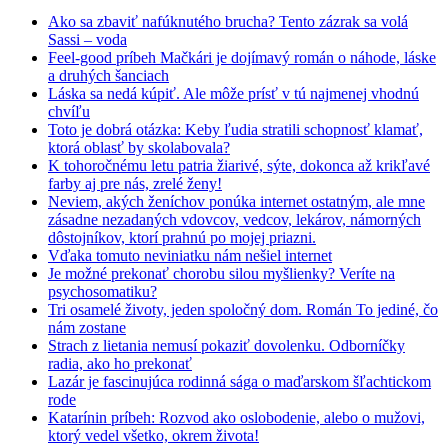
Ako sa zbaviť nafúknutého brucha? Tento zázrak sa volá
Sassi – voda
Feel-good príbeh Mačkári je dojímavý román o náhode, láske
a druhých šanciach
Láska sa nedá kúpiť. Ale môže prísť v tú najmenej vhodnú
chvíľu
Toto je dobrá otázka: Keby ľudia stratili schopnosť klamať,
ktorá oblasť by skolabovala?
K tohoročnému letu patria žiarivé, sýte, dokonca až krikľavé
farby aj pre nás, zrelé ženy!
Neviem, akých ženíchov ponúka internet ostatným, ale mne
zásadne nezadaných vdovcov, vedcov, lekárov, námorných
dôstojníkov, ktorí prahnú po mojej priazni.
Vďaka tomuto neviniatku nám nešiel internet
Je možné prekonať chorobu silou myšlienky? Veríte na
psychosomatiku?
Tri osamelé životy, jeden spoločný dom. Román To jediné, čo
nám zostane
Strach z lietania nemusí pokaziť dovolenku. Odborníčky
radia, ako ho prekonať
Lazár je fascinujúca rodinná sága o maďarskom šľachtickom
rode
Katarínin príbeh: Rozvod ako oslobodenie, alebo o mužovi,
ktorý vedel všetko, okrem života!