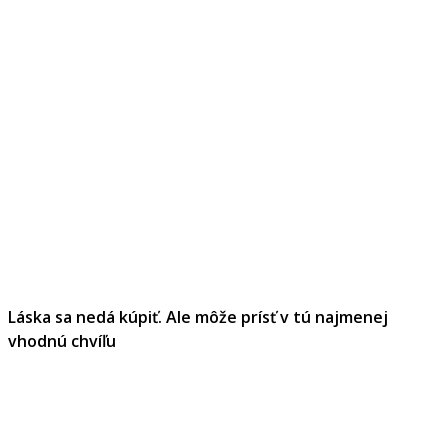
Láska sa nedá kúpiť. Ale môže prísť v tú najmenej
vhodnú chvíľu