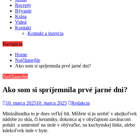
Recepty
Bývanie
Krása
Videá
Kontakt
Kontakt a inzercia
Navigácia
Home
Najčítanejšie
Ako som si spríjemnila prvé jarné dni?
Najčítanejšie
Ako som si spríjemnila prvé jarné dni?
10. marca 2025
10. marca 2025
Redakcia
Minizáhradka to je dnes veľký hit. Môžete si ju urobiť v akejkoľvek
nádobe zo skla, či keramiky, dokonca aj v obyčajnom zaváracom
pohári a umiestniť na stole v obývačke, na kuchynskej linke, alebo
kdekoľvek inde v byte.