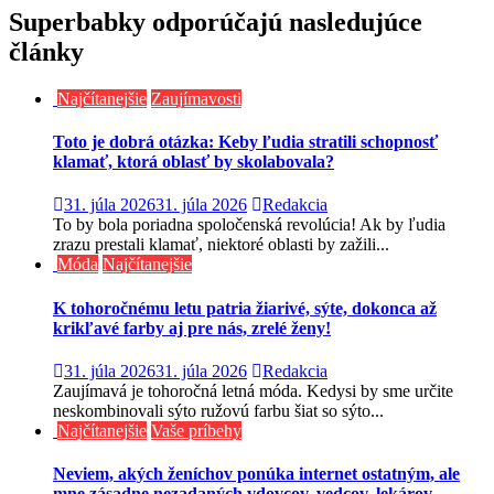
Superbabky odporúčajú nasledujúce
články
Najčítanejšie
Zaujímavosti
Toto je dobrá otázka: Keby ľudia stratili schopnosť
klamať, ktorá oblasť by skolabovala?
31. júla 2026
31. júla 2026
Redakcia
To by bola poriadna spoločenská revolúcia! Ak by ľudia
zrazu prestali klamať, niektoré oblasti by zažili...
Móda
Najčítanejšie
K tohoročnému letu patria žiarivé, sýte, dokonca až
krikľavé farby aj pre nás, zrelé ženy!
31. júla 2026
31. júla 2026
Redakcia
Zaujímavá je tohoročná letná móda. Kedysi by sme určite
neskombinovali sýto ružovú farbu šiat so sýto...
Najčítanejšie
Vaše príbehy
Neviem, akých ženíchov ponúka internet ostatným, ale
mne zásadne nezadaných vdovcov, vedcov, lekárov,