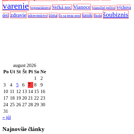
varenie
Vianoce
Veľká noc
výchova
vegetariánstvo
vianočné pečivo
šoubiznis
zdravie
detí
zima
šatník
zdravotníctvo
čo sa teraz nosí
škola
august 2026
Po
Ut
St
Št
Pi
So
Ne
1
2
3
4
5
6
7
8
9
10
11
12
13
14
15
16
17
18
19
20
21
22
23
24
25
26
27
28
29
30
31
« júl
Najnovšie články