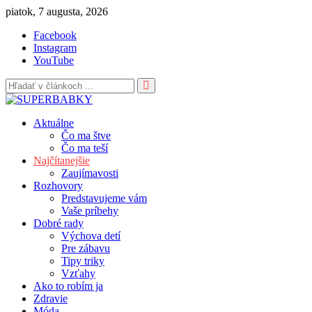
Skip
piatok, 7 augusta, 2026
to
Facebook
content
Instagram
YouTube
Aktuálne
Čo ma štve
Čo ma teší
Najčítanejšie
Zaujímavosti
Rozhovory
Predstavujeme vám
Vaše príbehy
Dobré rady
Výchova detí
Pre zábavu
Tipy triky
Vzťahy
Ako to robím ja
Zdravie
Móda