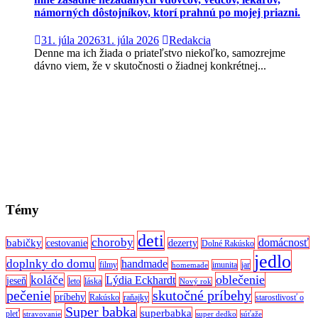
námorných dôstojníkov, ktorí prahnú po mojej priazni.
31. júla 2026
31. júla 2026
Redakcia
Denne ma ich žiada o priateľstvo niekoľko, samozrejme
dávno viem, že v skutočnosti o žiadnej konkrétnej...
Témy
deti
choroby
domácnosť
babičky
cestovanie
dezerty
Dolné Rakúsko
jedlo
doplnky do domu
handmade
filmy
imunita
jar
homemade
oblečenie
koláče
Lýdia Eckhardt
jeseň
leto
láska
Nový rok
pečenie
skutočné príbehy
príbehy
Rakúsko
raňajky
starostlivosť o
Super babka
superbabka
pleť
stravovanie
super dedko
súťaže