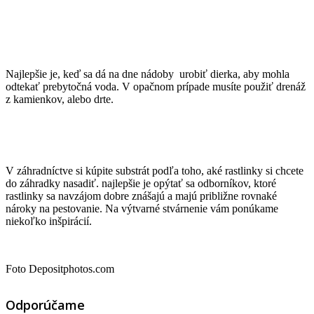
Najlepšie je, keď sa dá na dne nádoby urobiť dierka, aby mohla
odtekať prebytočná voda. V opačnom prípade musíte použiť drenáž
z kamienkov, alebo drte.
V záhradníctve si kúpite substrát podľa toho, aké rastlinky si chcete
do záhradky nasadiť. najlepšie je opýtať sa odborníkov, ktoré
rastlinky sa navzájom dobre znášajú a majú približne rovnaké
nároky na pestovanie. Na výtvarné stvárnenie vám ponúkame
niekoľko inšpirácií.
Foto Depositphotos.com
Odporúčame