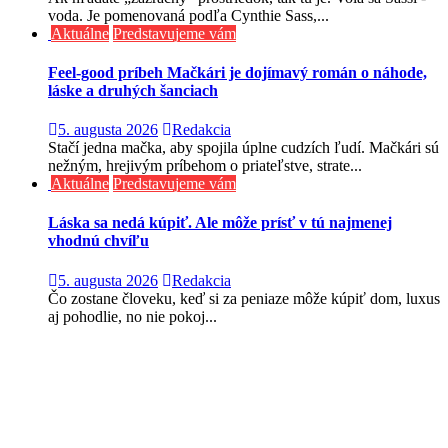
voda. Je pomenovaná podľa Cynthie Sass,...
Aktuálne
Predstavujeme vám
Feel-good príbeh Mačkári je dojímavý román o náhode,
láske a druhých šanciach
5. augusta 2026
Redakcia
Stačí jedna mačka, aby spojila úplne cudzích ľudí. Mačkári sú
nežným, hrejivým príbehom o priateľstve, strate...
Aktuálne
Predstavujeme vám
Láska sa nedá kúpiť. Ale môže prísť v tú najmenej
vhodnú chvíľu
5. augusta 2026
Redakcia
Čo zostane človeku, keď si za peniaze môže kúpiť dom, luxus
aj pohodlie, no nie pokoj...