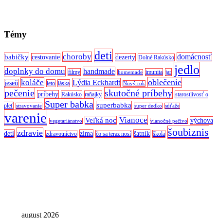
Témy
deti
choroby
domácnosť
babičky
cestovanie
dezerty
Dolné Rakúsko
jedlo
doplnky do domu
handmade
filmy
imunita
jar
homemade
oblečenie
koláče
Lýdia Eckhardt
jeseň
leto
láska
Nový rok
pečenie
skutočné príbehy
príbehy
Rakúsko
raňajky
starostlivosť o
Super babka
superbabka
pleť
stravovanie
super dedko
súťaže
varenie
Vianoce
Veľká noc
výchova
vegetariánstvo
vianočné pečivo
šoubiznis
zdravie
detí
zima
šatník
zdravotníctvo
čo sa teraz nosí
škola
august 2026