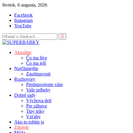
Skip
štvrtok, 6 augusta, 2026
to
Facebook
content
Instagram
YouTube
Aktuálne
Čo ma štve
Čo ma teší
Najčítanejšie
Zaujímavosti
Rozhovory
Predstavujeme vám
Vaše príbehy
Dobré rady
Výchova detí
Pre zábavu
Tipy triky
Vzťahy
Ako to robím ja
Zdravie
Móda