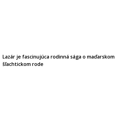
Lazár je fascinujúca rodinná sága o maďarskom
šľachtickom rode