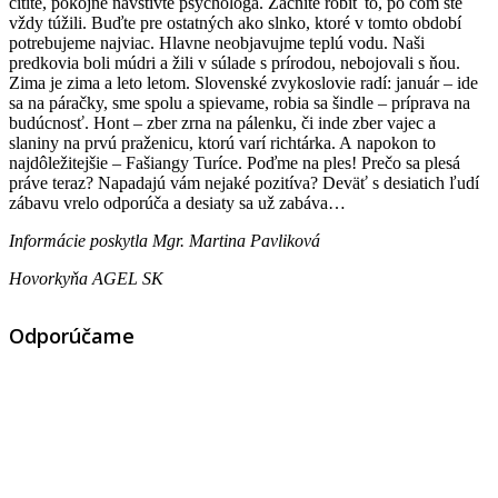
cítite, pokojne navštívte psychológa. Začnite robiť to, po čom ste
vždy túžili. Buďte pre ostatných ako slnko, ktoré v tomto období
potrebujeme najviac. Hlavne neobjavujme teplú vodu. Naši
predkovia boli múdri a žili v súlade s prírodou, nebojovali s ňou.
Zima je zima a leto letom. Slovenské zvykoslovie radí: január – ide
sa na páračky, sme spolu a spievame, robia sa šindle – príprava na
budúcnosť. Hont – zber zrna na pálenku, či inde zber vajec a
slaniny na prvú praženicu, ktorú varí richtárka. A napokon to
najdôležitejšie – Fašiangy Turíce. Poďme na ples! Prečo sa plesá
práve teraz? Napadajú vám nejaké pozitíva? Deväť s desiatich ľudí
zábavu vrelo odporúča a desiaty sa už zabáva…
Informácie poskytla Mgr. Martina Pavliková
Hovorkyňa AGEL SK
Odporúčame