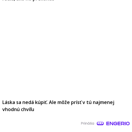
Láska sa nedá kúpiť. Ale môže prísť v tú najmenej
vhodnú chvíľu