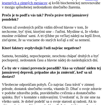
jesenných a zimných mesiacov
aj kvôli biochemickej nerovnováhe
v mozgu spôsobenej nedostatkom slnečného žiarenia.
Prečo je to podľa vás tak? Prečo práve tretí januárový
pondelok?
Okrem už uvedených príčin vidím dôvod hlavne v tom, že
nechceme, byť tými, ktorými sme – ľuďmi. Myslíme si, že všetko
musíme zvládnuť sami. A tri týždne po veľkej nádeji na lepší život,
zisťujeme, že sa vraciame do starých koľají a nič sa nemení.
Ktoré faktory ovplyvňujú ľudí najviac negatívne?
Samota, beznádej, nepochopenie, neochota chápať druhých a byť
pochopený, nedostatok času a hlavne nádej do nasledujúcich dní.
Čo by ste v rámci prevencie poradili? Ako sa vyhnúť nielen tej
januárovej depresii, prípadne ako ju zmierniť, keď sa už
dostaví?
Všeobecne odporúčam pohyb. Čo najviac času tráviť v zimnej
prírode, dostatok slnečného svetla, vitamín D. Dbať o svoje zdravie
v podobe zdravého jedla, pravidelného cvičenia a dostatočného
spánku. Byť v kontakte s milovanými. Uvedomiť si, že nie sme na
všetko sami. Je dobré podeliť sa o svoje starosti aj radosti. Ak to