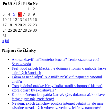
Po
Ut
St
Št
Pi
So
Ne
1
2
3
4
5
6
7
8
9
10
11
12
13
14
15
16
17
18
19
20
21
22
23
24
25
26
27
28
29
30
31
« júl
Najnovšie články
Ako sa zbaviť nafúknutého brucha? Tento zázrak sa volá
Sassi – voda
Feel-good príbeh Mačkári je dojímavý román o náhode, láske
a druhých šanciach
Láska sa nedá kúpiť. Ale môže prísť v tú najmenej vhodnú
chvíľu
Toto je dobrá otázka: Keby ľudia stratili schopnosť klamať,
ktorá oblasť by skolabovala?
K tohoročnému letu patria žiarivé, sýte, dokonca až krikľavé
farby aj pre nás, zrelé ženy!
Neviem, akých ženíchov ponúka internet ostatným, ale mne
zásadne nezadaných vdovcov, vedcov, lekárov, námorných