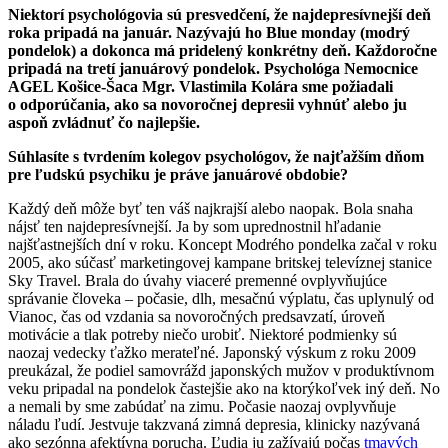
Niektorí psychológovia sú presvedčení, že najdepresívnejší deň
roka pripadá na január. Nazývajú ho Blue monday (modrý
pondelok) a dokonca má pridelený konkrétny deň. Každoročne
pripadá na tretí januárový pondelok. Psychológa Nemocnice
AGEL Košice-Šaca Mgr. Vlastimila Kolára sme požiadali
o odporúčania, ako sa novoročnej depresii vyhnúť alebo ju
aspoň zvládnuť čo najlepšie.
Súhlasíte s tvrdením kolegov psychológov, že najťažším dňom
pre ľudskú psychiku je práve januárové obdobie?
Každý deň môže byť ten váš najkrajší alebo naopak. Bola snaha
nájsť ten najdepresívnejší. Ja by som uprednostnil hľadanie
najšťastnejších dní v roku. Koncept Modrého pondelka začal v roku
2005, ako súčasť marketingovej kampane britskej televíznej stanice
Sky Travel. Brala do úvahy viaceré premenné ovplyvňujúce
správanie človeka – počasie, dlh, mesačnú výplatu, čas uplynulý od
Vianoc, čas od vzdania sa novoročných predsavzatí, úroveň
motivácie a tlak potreby niečo urobiť. Niektoré podmienky sú
naozaj vedecky ťažko merateľné. Japonský výskum z roku 2009
preukázal, že podiel samovrážd japonských mužov v produktívnom
veku pripadal na pondelok častejšie ako na ktorýkoľvek iný deň. No
a nemali by sme zabúdať na zimu. Počasie naozaj ovplyvňuje
náladu ľudí. Jestvuje takzvaná zimná depresia, klinicky nazývaná
ako sezónna afektívna porucha. Ľudia ju zažívajú počas
tmavých