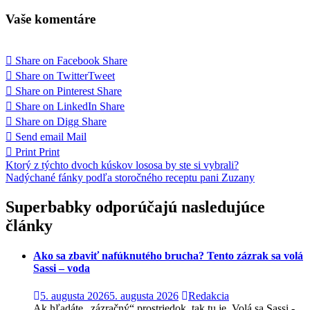
Vaše komentáre
Share on Facebook
Share
Share on Twitter
Tweet
Share on Pinterest
Share
Share on LinkedIn
Share
Share on Digg
Share
Send email
Mail
Print
Print
Navigácia
Ktorý z týchto dvoch kúskov lososa by ste si vybrali?
Nadýchané fánky podľa storočného receptu pani Zuzany
v
článku
Superbabky odporúčajú nasledujúce
články
Ako sa zbaviť nafúknutého brucha? Tento zázrak sa volá
Sassi – voda
5. augusta 2026
5. augusta 2026
Redakcia
Ak hľadáte „zázračný“ prostriedok, tak tu je. Volá sa Sassi -