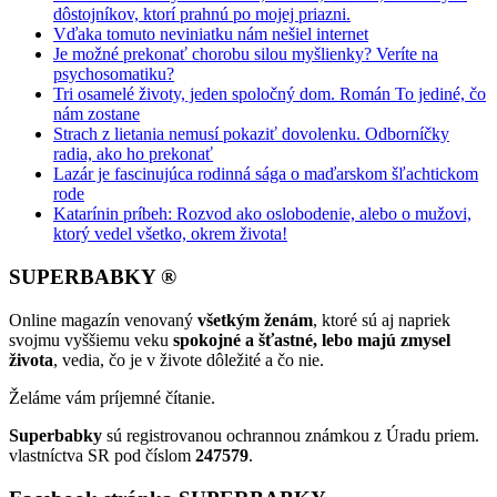
dôstojníkov, ktorí prahnú po mojej priazni.
Vďaka tomuto neviniatku nám nešiel internet
Je možné prekonať chorobu silou myšlienky? Veríte na
psychosomatiku?
Tri osamelé životy, jeden spoločný dom. Román To jediné, čo
nám zostane
Strach z lietania nemusí pokaziť dovolenku. Odborníčky
radia, ako ho prekonať
Lazár je fascinujúca rodinná sága o maďarskom šľachtickom
rode
Katarínin príbeh: Rozvod ako oslobodenie, alebo o mužovi,
ktorý vedel všetko, okrem života!
SUPERBABKY ®
Online magazín venovaný
všetkým ženám
, ktoré sú aj napriek
svojmu vyššiemu veku
spokojné a šťastné, lebo majú zmysel
života
, vedia, čo je v živote dôležité a čo nie.
Želáme vám príjemné čítanie.
Superbabky
sú registrovanou ochrannou známkou z Úradu priem.
vlastníctva SR pod číslom
247579
.