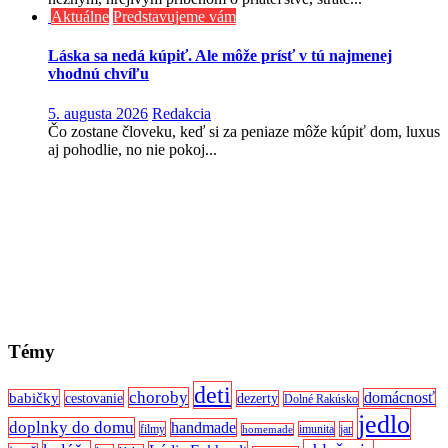
Aktuálne
Predstavujeme vám
Láska sa nedá kúpiť. Ale môže prísť v tú najmenej
vhodnú chvíľu
5. augusta 2026
Redakcia
Čo zostane človeku, keď si za peniaze môže kúpiť dom, luxus
aj pohodlie, no nie pokoj...
Témy
deti
choroby
domácnosť
babičky
cestovanie
dezerty
Dolné Rakúsko
jedlo
doplnky do domu
handmade
filmy
imunita
jar
homemade