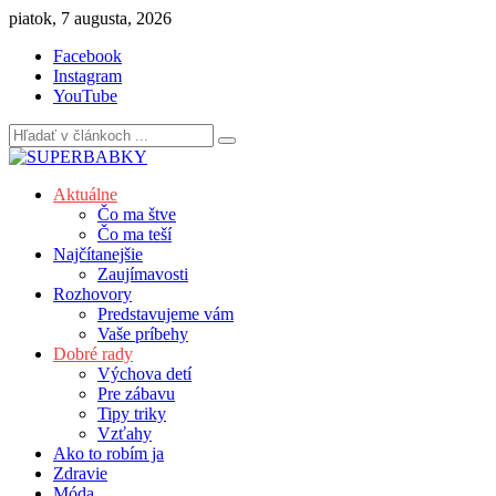
Skip
piatok, 7 augusta, 2026
to
Facebook
content
Instagram
YouTube
Aktuálne
Čo ma štve
Čo ma teší
Najčítanejšie
Zaujímavosti
Rozhovory
Predstavujeme vám
Vaše príbehy
Dobré rady
Výchova detí
Pre zábavu
Tipy triky
Vzťahy
Ako to robím ja
Zdravie
Móda