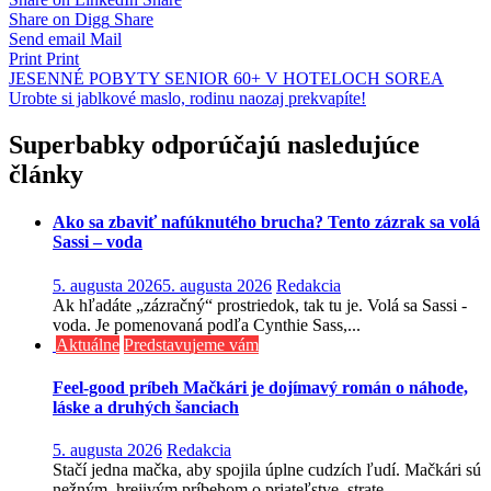
Share on Digg
Share
Send email
Mail
Print
Print
Navigácia
JESENNÉ POBYTY SENIOR 60+ V HOTELOCH SOREA
Urobte si jablkové maslo, rodinu naozaj prekvapíte!
v
článku
Superbabky odporúčajú nasledujúce
články
Ako sa zbaviť nafúknutého brucha? Tento zázrak sa volá
Sassi – voda
5. augusta 2026
5. augusta 2026
Redakcia
Ak hľadáte „zázračný“ prostriedok, tak tu je. Volá sa Sassi -
voda. Je pomenovaná podľa Cynthie Sass,...
Aktuálne
Predstavujeme vám
Feel-good príbeh Mačkári je dojímavý román o náhode,
láske a druhých šanciach
5. augusta 2026
Redakcia
Stačí jedna mačka, aby spojila úplne cudzích ľudí. Mačkári sú
nežným, hrejivým príbehom o priateľstve, strate...