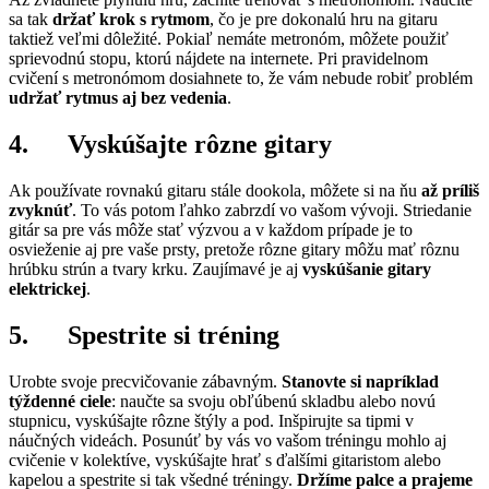
sa tak
držať krok s rytmom
, čo je pre dokonalú hru na gitaru
taktiež veľmi dôležité. Pokiaľ nemáte metronóm, môžete použiť
sprievodnú stopu, ktorú nájdete na internete. Pri pravidelnom
cvičení s metronómom dosiahnete to, že vám nebude robiť problém
udržať rytmus aj bez vedenia
.
4. Vyskúšajte rôzne gitary
Ak používate rovnakú gitaru stále dookola, môžete si na ňu
až príliš
zvyknúť
. To vás potom ľahko zabrzdí vo vašom vývoji. Striedanie
gitár sa pre vás môže stať výzvou a v každom prípade je to
osvieženie aj pre vaše prsty, pretože rôzne gitary môžu mať rôznu
hrúbku strún a tvary krku. Zaujímavé je aj
vyskúšanie gitary
elektrickej
.
5. Spestrite si tréning
Urobte svoje precvičovanie zábavným.
Stanovte si napríklad
týž
denn
é
ciele
: naučte sa svoju obľúbenú skladbu alebo novú
stupnicu, vyskúšajte rôzne štýly a pod. Inšpirujte sa tipmi v
náučných videách. Posunúť by vás vo vašom tréningu mohlo aj
cvičenie v kolektíve, vyskúšajte hrať s ďalšími gitaristom alebo
kapelou a spestrite si tak všedné tréningy.
Držíme palce a prajeme