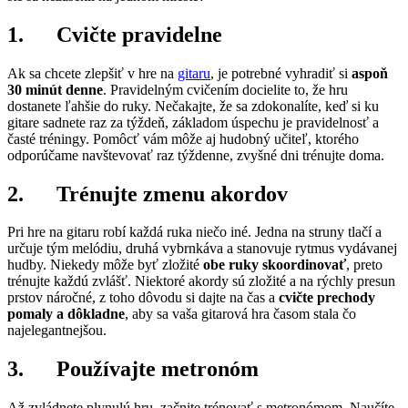
1. Cvičte pravidelne
Ak sa chcete zlepšiť v hre na
gitaru
, je potrebné vyhradiť si
aspo
ň
30 minút denne
. Pravidelným cvičením docielite to, že hru
dostanete ľahšie do ruky. Nečakajte, že sa zdokonalíte, keď si ku
gitare sadnete raz za týždeň, základom úspechu je pravidelnosť a
časté tréningy. Pomôcť vám môže aj hudobný učiteľ, ktorého
odporúčame navštevovať raz týždenne, zvyšné dni trénujte doma.
2. Trénujte zmenu akordov
Pri hre na gitaru robí každá ruka niečo iné. Jedna na struny tlačí a
určuje tým melódiu, druhá vybrnkáva a stanovuje rytmus vydávanej
hudby. Niekedy môže byť zložité
obe ruky skoordinovať
, preto
trénujte každú zvlášť. Niektoré akordy sú zložité a na rýchly presun
prstov náročné, z toho dôvodu si dajte na čas a
cvičte prechody
pomaly a dôkladne
, aby sa vaša gitarová hra časom stala čo
najelegantnejšou.
3. Používajte metronóm
Až zvládnete plynulú hru, začnite trénovať s metronómom. Naučíte