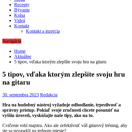
Recepty
Bývanie
Krása
Videá
Kontakt
Kontakt a inzercia
Navigácia
Home
Aktuálne
5 tipov, vďaka ktorým zlepšíte svoju hru na gitaru
5 tipov, vďaka ktorým zlepšíte svoju hru
na gitaru
30. septembra 2023
Redakcia
Hra na hudobný nástroj vyžaduje odhodlanie, trpezlivosť a
správny prístup. Pokiaľ svoje zručnosti chcete posunúť na
vyššiu úroveň, vyskúšajte naše tipy, ako na to.
Cvičenie robí majstra. Ako ale zefektívniť váš gitarový tréning, aby
ste sa nezasekli na jednom mieste?