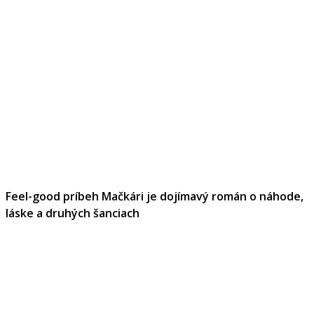
Feel-good príbeh Mačkári je dojímavý román o náhode,
láske a druhých šanciach