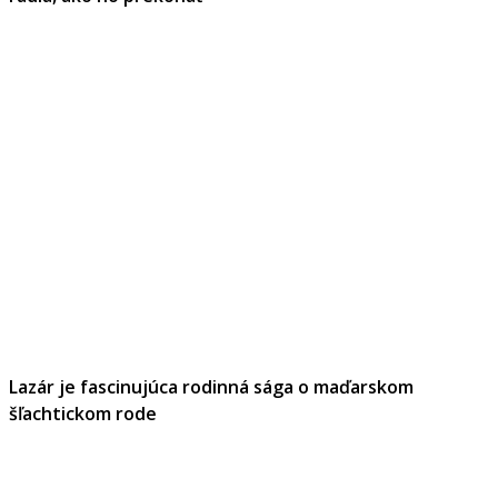
Lazár je fascinujúca rodinná sága o maďarskom
šľachtickom rode