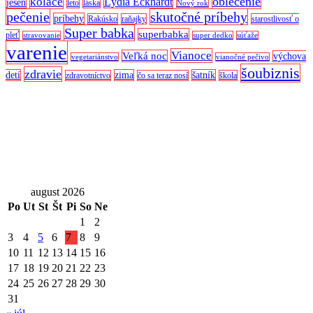
oblečenie
koláče
Lýdia Eckhardt
jeseň
leto
láska
Nový rok
pečenie
skutočné príbehy
príbehy
Rakúsko
raňajky
starostlivosť o
Super babka
superbabka
pleť
stravovanie
super dedko
súťaže
varenie
Vianoce
Veľká noc
výchova
vegetariánstvo
vianočné pečivo
šoubiznis
zdravie
detí
zima
šatník
zdravotníctvo
čo sa teraz nosí
škola
august 2026
Po
Ut
St
Št
Pi
So
Ne
1
2
3
4
5
6
7
8
9
10
11
12
13
14
15
16
17
18
19
20
21
22
23
24
25
26
27
28
29
30
31