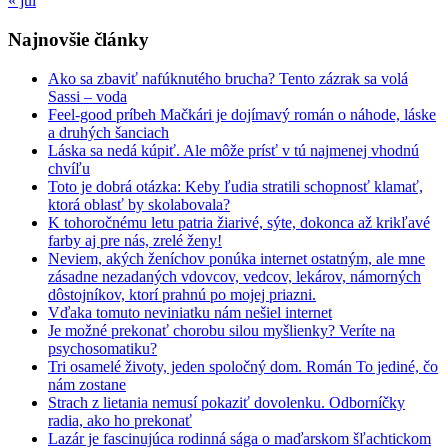
« júl
Najnovšie články
Ako sa zbaviť nafúknutého brucha? Tento zázrak sa volá
Sassi – voda
Feel-good príbeh Mačkári je dojímavý román o náhode, láske
a druhých šanciach
Láska sa nedá kúpiť. Ale môže prísť v tú najmenej vhodnú
chvíľu
Toto je dobrá otázka: Keby ľudia stratili schopnosť klamať,
ktorá oblasť by skolabovala?
K tohoročnému letu patria žiarivé, sýte, dokonca až krikľavé
farby aj pre nás, zrelé ženy!
Neviem, akých ženíchov ponúka internet ostatným, ale mne
zásadne nezadaných vdovcov, vedcov, lekárov, námorných
dôstojníkov, ktorí prahnú po mojej priazni.
Vďaka tomuto neviniatku nám nešiel internet
Je možné prekonať chorobu silou myšlienky? Veríte na
psychosomatiku?
Tri osamelé životy, jeden spoločný dom. Román To jediné, čo
nám zostane
Strach z lietania nemusí pokaziť dovolenku. Odborníčky
radia, ako ho prekonať
Lazár je fascinujúca rodinná sága o maďarskom šľachtickom