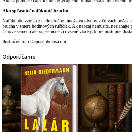
Ako si pomôcť: čaj z feniklu obyčajného, rumančeka kamilkového, mät
Ako spľasnúť nafúknuté brucho
Nafúknutie vzniká z nadmerného množstva plynov v črevách počas trá
brucha v smere hodinových ručičiek. Ak naozaj nemusíte, nesiahajte p
ľanové semeno alebo pšeničné či ovsené vločky, ktoré postupne dost
Ilustračné foto Depositphotos.com
Odporúčame