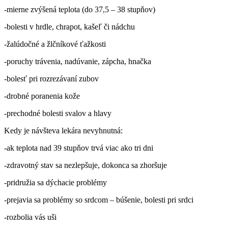
-mierne zvýšená teplota (do 37,5 – 38 stupňov)
-bolesti v hrdle, chrapot, kašeľ či nádchu
-žalúdočné a žlčníkové ťažkosti
-poruchy trávenia, nadúvanie, zápcha, hnačka
-bolesť pri rozrezávaní zubov
-drobné poranenia kože
-prechodné bolesti svalov a hlavy
Kedy je návšteva lekára nevyhnutná:
-ak teplota nad 39 stupňov trvá viac ako tri dni
-zdravotný stav sa nezlepšuje, dokonca sa zhoršuje
-pridružia sa dýchacie problémy
-prejavia sa problémy so srdcom – búšenie, bolesti pri srdci
-rozbolia vás uši