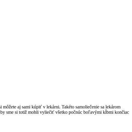
si môžete aj sami kúpiť v lekárni. Takéto samoliečenie sa lekárom
 by sme si totiž mohli vyliečiť všetko počnúc boľavými kĺbmi končiac