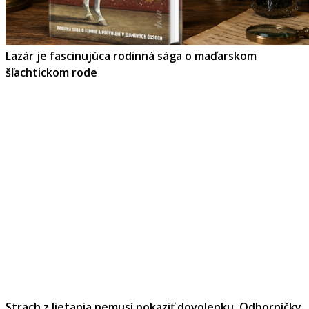
Lazár je fascinujúca rodinná sága o maďarskom
šľachtickom rode
Strach z lietania nemusí pokaziť dovolenku. Odborníčky