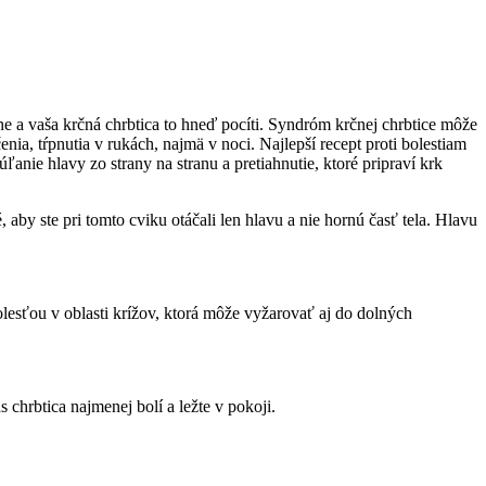
lohe a vaša krčná chrbtica to hneď pocíti. Syndróm krčnej chrbtice môže
enia, tŕpnutia v rukách, najmä v noci. Najlepší recept proti bolestiam
ľanie hlavy zo strany na stranu a pretiahnutie, ktoré pripraví krk
 aby ste pri tomto cviku otáčali len hlavu a nie hornú časť tela. Hlavu
olesťou v oblasti krížov, ktorá môže vyžarovať aj do dolných
s chrbtica najmenej bolí a ležte v pokoji.