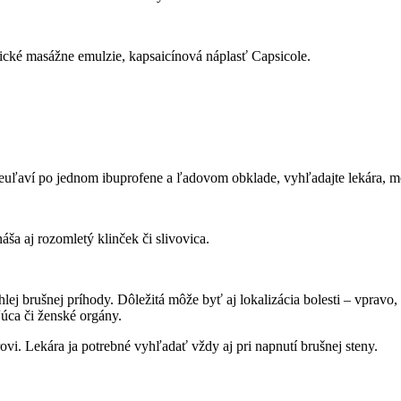
tické masážne emulzie, kapsaicínová náplasť Capsicole.
euľaví po jednom ibuprofene a ľadovom obklade, vyhľadajte lekára, mô
áša aj rozomletý klinček či slivovica.
náhlej brušnej príhody. Dôležitá môže byť aj lokalizácia bolesti – vpravo
ľúca či ženské orgány.
rovi. Lekára ja potrebné vyhľadať vždy aj pri napnutí brušnej steny.