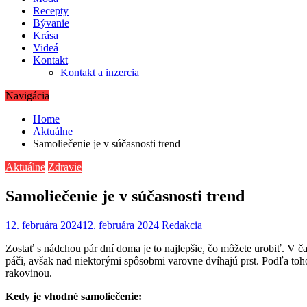
Recepty
Bývanie
Krása
Videá
Kontakt
Kontakt a inzercia
Navigácia
Home
Aktuálne
Samoliečenie je v súčasnosti trend
Aktuálne
Zdravie
Samoliečenie je v súčasnosti trend
12. februára 2024
12. februára 2024
Redakcia
Zostať s nádchou pár dní doma je to najlepšie, čo môžete urobiť. V ča
páči, avšak nad niektorými spôsobmi varovne dvíhajú prst. Podľa toho
rakovinou.
Kedy je vhodné samoliečenie: