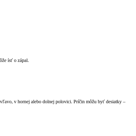
že ísť o zápal.
, vľavo, v hornej alebo dolnej polovici. Príčin môžu byť desiatky –