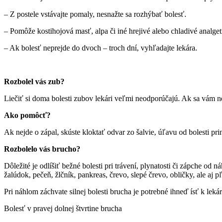
– Z postele vstávajte pomaly, nesnažte sa rozhýbať bolesť.
– Pomôže kostihojová masť, alpa či iné hrejivé alebo chladivé analge
– Ak bolesť neprejde do dvoch – troch dní, vyhľadajte lekára.
Rozbolel vás zub?
Liečiť si doma bolesti zubov lekári veľmi neodporúčajú. Ak sa vám n
Ako pomôcť?
Ak nejde o zápal, skúste kloktať odvar zo šalvie, úľavu od bolesti prin
Rozbolelo vás brucho?
Dôležité je odlíšiť bežné bolesti pri trávení, plynatosti či zápche od 
žalúdok, pečeň, žlčník, pankreas, črevo, slepé črevo, obličky, ale aj p
Pri náhlom záchvate silnej bolesti brucha je potrebné ihneď ísť k leká
Bolesť v pravej dolnej štvrtine brucha