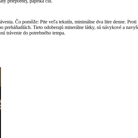
y priepornej, paprika čili.
venia. Čo pomôže: Pite veľa tekutín, minimálne dva litre denne. Prot
o preháňadlách. Tieto odoberajú minerálne látky, sú návykové a navyše 
anú trávenie do potrebného tempa.