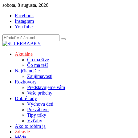
Skip
sobota, 8 augusta, 2026
to
Facebook
content
Instagram
YouTube
Aktuálne
Čo ma štve
Čo ma teší
Najčítanejšie
Zaujímavosti
Rozhovory
Predstavujeme vám
Vaše príbehy
Dobré rady
Výchova detí
Pre zábavu
Tipy triky
Vzťahy
Ako to robím ja
Zdravie
Móda