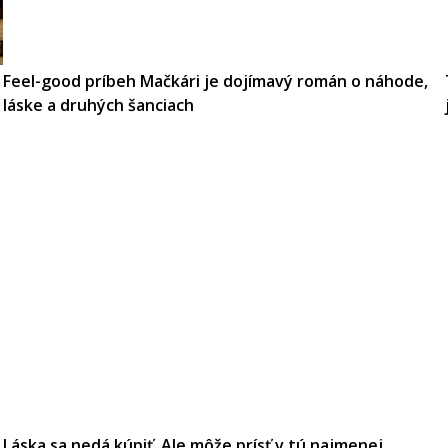
Feel-good príbeh Mačkári je dojímavý román o náhode,
láske a druhých šanciach
Láska sa nedá kúpiť. Ale môže prísť v tú najmenej