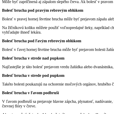
Môže byť zapríčinená aj zápalom slepého čreva. Ak bolesť v pravom po
Bolesť brucha pod pravým rebrovým oblúkom
Bolesť v pravej hornej štvrtine brucha môže byť prejavom zápalu aleb
Na žlčníkovú koliku môžete použiť voľnopredajné lieky, napríklad cho
vyhľadajte ihneď lekára.
Bolesť brucha pod ľavým rebrovým oblúkom
Bolesť v ľavej hornej štvrtine brucha môže byť prejavom bolesti žalúd
Bolesť brucha v strede nad pupkom
Najčastejšie je táto bolesť prejavom vredu žalúdka alebo dvanástnika
Bolesť brucha v strede pod pupkom
Takéto bolesti poukazujú na ochorenie močových orgánov, hrubého 
Bolesť brucha v ľavom podbruší
V ľavom podbruší sa prejavuje hlavne zápcha, plynatosť, nadúvanie, 
črevnej flóry v čreve.