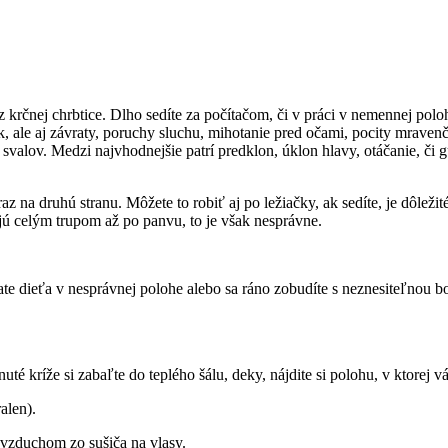
j z krčnej chrbtice. Dlho sedíte za počítačom, či v práci v nemennej po
úk, ale aj závraty, poruchy sluchu, mihotanie pred očami, pocity mravenč
 svalov. Medzi najvhodnejšie patrí predklon, úklon hlavy, otáčanie, či gú
 na druhú stranu. Môžete to robiť aj po ležiačky, ak sedíte, je dôležité,
jú celým trupom až po panvu, to je však nesprávne.
ate dieťa v nesprávnej polohe alebo sa ráno zobudíte s neznesiteľnou b
é kríže si zabaľte do teplého šálu, deky, nájdite si polohu, v ktorej vá
alen).
vzduchom zo sušiča na vlasy.