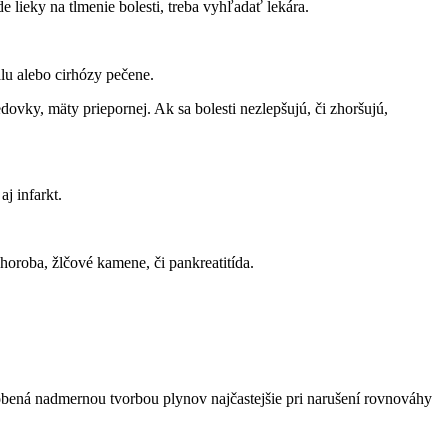
 lieky na tlmenie bolesti, treba vyhľadať lekára.
lu alebo cirhózy pečene.
ovky, mäty priepornej. Ak sa bolesti nezlepšujú, či zhoršujú,
j infarkt.
horoba, žlčové kamene, či pankreatitída.
sobená nadmernou tvorbou plynov najčastejšie pri narušení rovnováhy