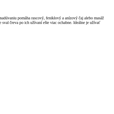
i nadúvaniu pomáha rascový, feniklový a anízový čaj alebo masáž
sval čreva po ich užívaní ešte viac ochabne. Ideálne je užívať