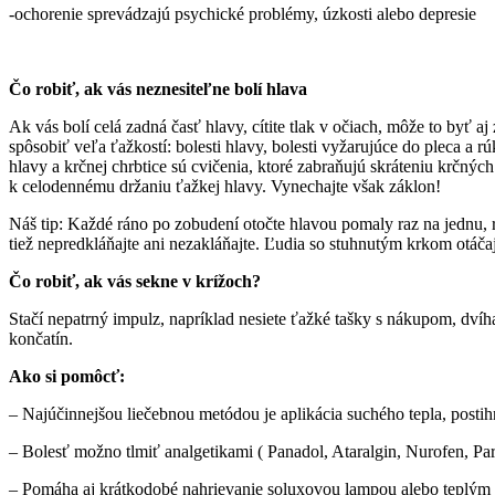
-ochorenie sprevádzajú psychické problémy, úzkosti alebo depresie
Čo robiť, ak vás neznesiteľne bolí hlava
Ak vás bolí celá zadná časť hlavy, cítite tlak v očiach, môže to byť a
spôsobiť veľa ťažkostí: bolesti hlavy, bolesti vyžarujúce do pleca a r
hlavy a krčnej chrbtice sú cvičenia, ktoré zabraňujú skráteniu krčných
k celodennému držaniu ťažkej hlavy. Vynechajte však záklon!
Náš tip: Každé ráno po zobudení otočte hlavou pomaly raz na jednu, raz
tiež nepredkláňajte ani nezakláňajte. Ľudia so stuhnutým krkom otáča
Čo robiť, ak vás sekne v krížoch?
Stačí nepatrný impulz, napríklad nesiete ťažké tašky s nákupom, dvíh
končatín.
Ako si pomôcť:
– Najúčinnejšou liečebnou metódou je aplikácia suchého tepla, postihnut
– Bolesť možno tlmiť analgetikami ( Panadol, Ataralgin, Nurofen, Par
– Pomáha aj krátkodobé nahrievanie soluxovou lampou alebo teplým 