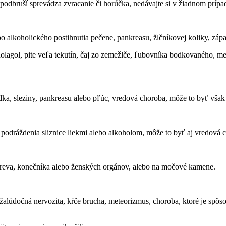
dbruší sprevádza zvracanie či horúčka, nedávajte si v žiadnom prípade
o alkoholického postihnutia pečene, pankreasu, žlčníkovej koliky, zápa
lagol, pite veľa tekutín, čaj zo zemežlče, ľubovníka bodkovaného, med
ka, sleziny, pankreasu alebo pľúc, vredová choroba, môže to byť však a
, podráždenia sliznice liekmi alebo alkoholom, môže to byť aj vredová c
čreva, konečníka alebo ženských orgánov, alebo na močové kamene.
žalúdočná nervozita, kŕče brucha, meteorizmus, choroba, ktoré je spô