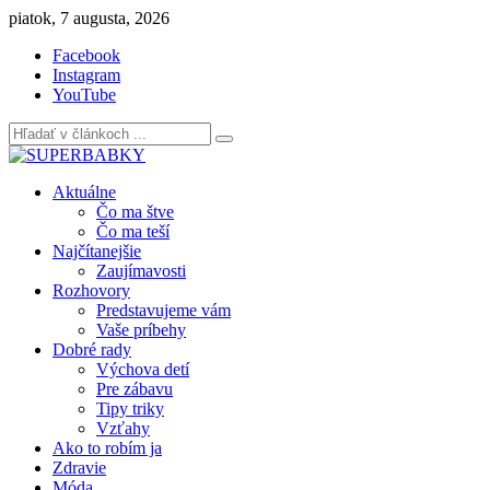
Skip
piatok, 7 augusta, 2026
to
Facebook
content
Instagram
YouTube
Aktuálne
Čo ma štve
Čo ma teší
Najčítanejšie
Zaujímavosti
Rozhovory
Predstavujeme vám
Vaše príbehy
Dobré rady
Výchova detí
Pre zábavu
Tipy triky
Vzťahy
Ako to robím ja
Zdravie
Móda