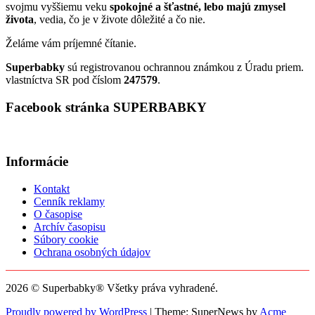
svojmu vyššiemu veku
spokojné a šťastné, lebo majú zmysel
života
, vedia, čo je v živote dôležité a čo nie.
Želáme vám príjemné čítanie.
Superbabky
sú registrovanou ochrannou známkou z Úradu priem.
vlastníctva SR pod číslom
247579
.
Facebook stránka SUPERBABKY
Informácie
Kontakt
Cenník reklamy
O časopise
Archív časopisu
Súbory cookie
Ochrana osobných údajov
2026 © Superbabky® Všetky práva vyhradené.
Proudly powered by WordPress
|
Theme: SuperNews by
Acme