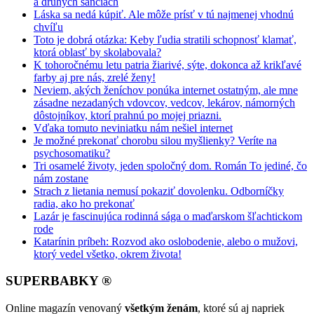
a druhých šanciach
Láska sa nedá kúpiť. Ale môže prísť v tú najmenej vhodnú
chvíľu
Toto je dobrá otázka: Keby ľudia stratili schopnosť klamať,
ktorá oblasť by skolabovala?
K tohoročnému letu patria žiarivé, sýte, dokonca až krikľavé
farby aj pre nás, zrelé ženy!
Neviem, akých ženíchov ponúka internet ostatným, ale mne
zásadne nezadaných vdovcov, vedcov, lekárov, námorných
dôstojníkov, ktorí prahnú po mojej priazni.
Vďaka tomuto neviniatku nám nešiel internet
Je možné prekonať chorobu silou myšlienky? Veríte na
psychosomatiku?
Tri osamelé životy, jeden spoločný dom. Román To jediné, čo
nám zostane
Strach z lietania nemusí pokaziť dovolenku. Odborníčky
radia, ako ho prekonať
Lazár je fascinujúca rodinná sága o maďarskom šľachtickom
rode
Katarínin príbeh: Rozvod ako oslobodenie, alebo o mužovi,
ktorý vedel všetko, okrem života!
SUPERBABKY ®
Online magazín venovaný
všetkým ženám
, ktoré sú aj napriek