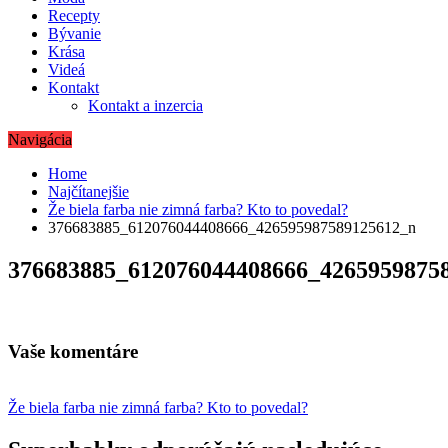
Recepty
Bývanie
Krása
Videá
Kontakt
Kontakt a inzercia
Navigácia
Home
Najčítanejšie
Že biela farba nie zimná farba? Kto to povedal?
376683885_612076044408666_426595987589125612_n
376683885_612076044408666_4265959875
Vaše komentáre
Navigácia
Že biela farba nie zimná farba? Kto to povedal?
v