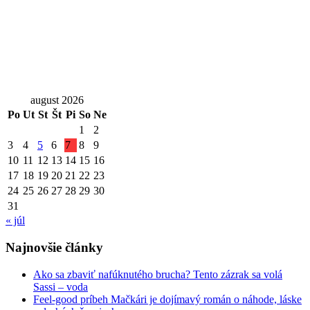
august 2026
Po
Ut
St
Št
Pi
So
Ne
1
2
3
4
5
6
7
8
9
10
11
12
13
14
15
16
17
18
19
20
21
22
23
24
25
26
27
28
29
30
31
« júl
Najnovšie články
Ako sa zbaviť nafúknutého brucha? Tento zázrak sa volá
Sassi – voda
Feel-good príbeh Mačkári je dojímavý román o náhode, láske