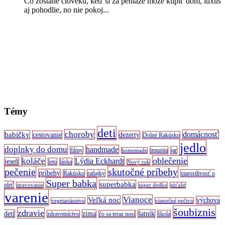
Čo zostane človeku, keď si za peniaze môže kúpiť dom, luxus
aj pohodlie, no nie pokoj...
Témy
deti
choroby
domácnosť
babičky
cestovanie
dezerty
Dolné Rakúsko
jedlo
doplnky do domu
handmade
filmy
imunita
jar
homemade
oblečenie
koláče
Lýdia Eckhardt
jeseň
leto
láska
Nový rok
pečenie
skutočné príbehy
príbehy
Rakúsko
raňajky
starostlivosť o
Super babka
superbabka
pleť
stravovanie
super dedko
súťaže
varenie
Vianoce
Veľká noc
výchova
vegetariánstvo
vianočné pečivo
šoubiznis
zdravie
detí
zima
šatník
zdravotníctvo
čo sa teraz nosí
škola