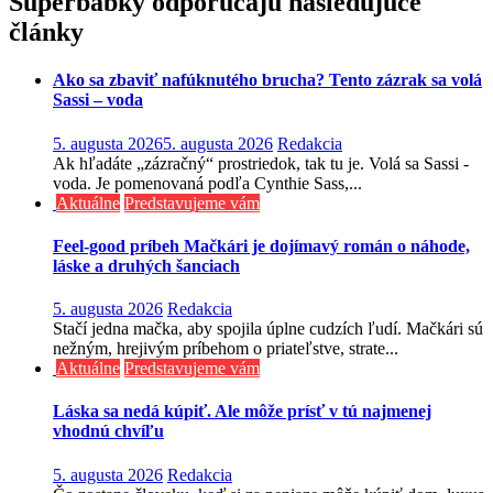
Superbabky odporúčajú nasledujúce
článku
články
Ako sa zbaviť nafúknutého brucha? Tento zázrak sa volá
Sassi – voda
5. augusta 2026
5. augusta 2026
Redakcia
Ak hľadáte „zázračný“ prostriedok, tak tu je. Volá sa Sassi -
voda. Je pomenovaná podľa Cynthie Sass,...
Aktuálne
Predstavujeme vám
Feel-good príbeh Mačkári je dojímavý román o náhode,
láske a druhých šanciach
5. augusta 2026
Redakcia
Stačí jedna mačka, aby spojila úplne cudzích ľudí. Mačkári sú
nežným, hrejivým príbehom o priateľstve, strate...
Aktuálne
Predstavujeme vám
Láska sa nedá kúpiť. Ale môže prísť v tú najmenej
vhodnú chvíľu
5. augusta 2026
Redakcia