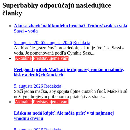
v
Superbabky odporúčajú nasledujúce
článku
články
Ako sa zbaviť nafúknutého brucha? Tento zázrak sa volá
Sassi – voda
5. augusta 2026
5. augusta 2026
Redakcia
Ak hľadáte „zázračný“ prostriedok, tak tu je. Volá sa Sassi -
voda. Je pomenovaná podľa Cynthie Sass,...
Aktuálne
Predstavujeme vám
Feel-good príbeh Mačkári je dojímavý román o náhode,
láske a druhých šanciach
5. augusta 2026
Redakcia
Stačí jedna mačka, aby spojila úplne cudzích ľudí. Mačkári sú
nežným, hrejivým príbehom o priateľstve, strate...
Aktuálne
Predstavujeme vám
Láska sa nedá kúpiť. Ale môže prísť v tú najmenej
vhodnú chvíľu
5. augusta 2026
Redakcia