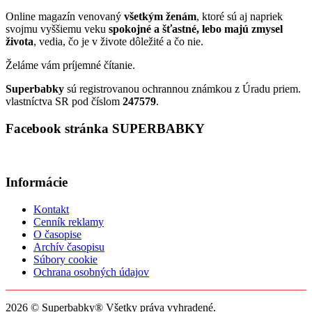
Online magazín venovaný
všetkým ženám
, ktoré sú aj napriek
svojmu vyššiemu veku
spokojné a šťastné, lebo majú zmysel
života
, vedia, čo je v živote dôležité a čo nie.
Želáme vám príjemné čítanie.
Superbabky
sú registrovanou ochrannou známkou z Úradu priem.
vlastníctva SR pod číslom
247579
.
Facebook stránka SUPERBABKY
Informácie
Kontakt
Cenník reklamy
O časopise
Archív časopisu
Súbory cookie
Ochrana osobných údajov
2026 © Superbabky® Všetky práva vyhradené.