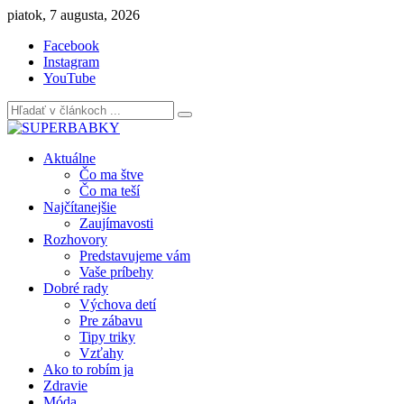
Skip
piatok, 7 augusta, 2026
to
Facebook
content
Instagram
YouTube
Aktuálne
Čo ma štve
Čo ma teší
Najčítanejšie
Zaujímavosti
Rozhovory
Predstavujeme vám
Vaše príbehy
Dobré rady
Výchova detí
Pre zábavu
Tipy triky
Vzťahy
Ako to robím ja
Zdravie
Móda