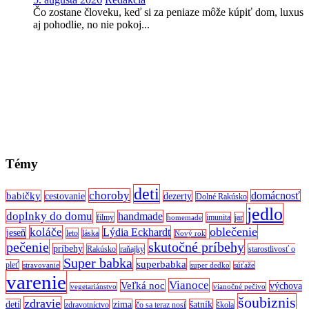
Čo zostane človeku, keď si za peniaze môže kúpiť dom, luxus
aj pohodlie, no nie pokoj...
Témy
deti
choroby
domácnosť
babičky
cestovanie
dezerty
Dolné Rakúsko
jedlo
doplnky do domu
handmade
filmy
imunita
jar
homemade
oblečenie
koláče
Lýdia Eckhardt
jeseň
leto
láska
Nový rok
pečenie
skutočné príbehy
príbehy
Rakúsko
raňajky
starostlivosť o
Super babka
superbabka
pleť
stravovanie
super dedko
súťaže
varenie
Vianoce
Veľká noc
výchova
vegetariánstvo
vianočné pečivo
šoubiznis
zdravie
detí
zima
šatník
zdravotníctvo
čo sa teraz nosí
škola