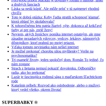
Feel-good príbeh Mačkári je dojímavý román o náhode, láske
a druhých šanciach
Láska sa nedá kúpiť. Ale môže prísť v tú najmenej vhodnú
chvíľu
Toto je dobrá otázka: Keby ľudia stratili schopnosť klamať,
ktorá oblasť by skolabovala?
K tohoročnému letu patria žiarivé, sýte, dokonca až krikľavé
farby aj pre nás, zrelé ženy!
Neviem, akých ženíchov ponúka internet ostatným, ale mne
zásadne nezadaných vdovcov, vedcov, lekárov, námorných
dôstojníkov, ktorí prahnú po mojej priazni.
Vďaka tomuto neviniatku nám nešiel internet
Je možné prekonať chorobu silou myšlienky? Veríte na
psychosomatiku?
Tri osamelé životy, jeden spoločný dom. Román To jediné, čo
nám zostane
Strach z lietania nemusí pokaziť dovolenku. Odborníčky
radia, ako ho prekonať
Lazár je fascinujúca rodinná sága o maďarskom šľachtickom
rode
Katarínin príbeh: Rozvod ako oslobodenie, alebo o mužovi,
ktorý vedel všetko, okrem života!
SUPERBABKY ®