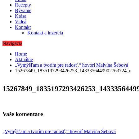
Recepty
Bývanie
Krása
Videá
Kontakt
Kontakt a inzercia
Navigácia
Home
Aktuálne
„Vymýšľam a tvorím pre radosť,“ hovorí Malvína Šebová
15267849_1835197293426253_1433356449902763724_n
15267849_1835197293426253_1433356449
Vaše komentáre
Navigácia
„Vymýšľam a tvorím pre radosť,“ hovorí Malvína Šebová