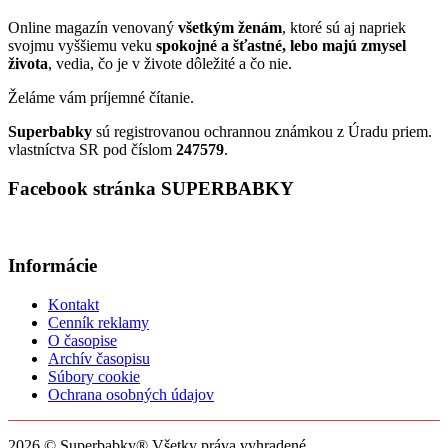
Online magazín venovaný
všetkým ženám
, ktoré sú aj napriek
svojmu vyššiemu veku
spokojné a šťastné, lebo majú zmysel
života
, vedia, čo je v živote dôležité a čo nie.
Želáme vám príjemné čítanie.
Superbabky
sú registrovanou ochrannou známkou z Úradu priem.
vlastníctva SR pod číslom
247579
.
Facebook stránka SUPERBABKY
Informácie
Kontakt
Cenník reklamy
O časopise
Archív časopisu
Súbory cookie
Ochrana osobných údajov
2026 © Superbabky® Všetky práva vyhradené.