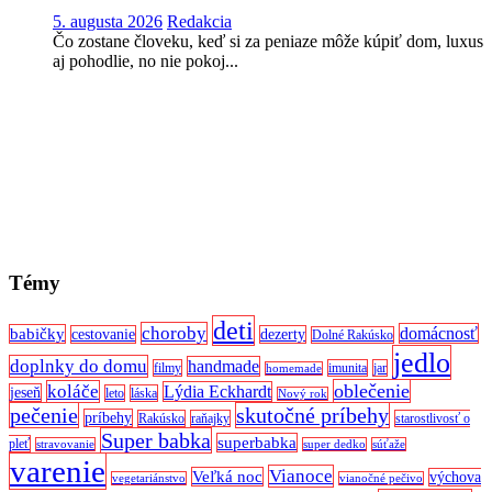
5. augusta 2026
Redakcia
Čo zostane človeku, keď si za peniaze môže kúpiť dom, luxus
aj pohodlie, no nie pokoj...
Témy
deti
choroby
domácnosť
babičky
cestovanie
dezerty
Dolné Rakúsko
jedlo
doplnky do domu
handmade
filmy
imunita
jar
homemade
oblečenie
koláče
Lýdia Eckhardt
jeseň
leto
láska
Nový rok
pečenie
skutočné príbehy
príbehy
Rakúsko
raňajky
starostlivosť o
Super babka
superbabka
pleť
stravovanie
super dedko
súťaže
varenie
Vianoce
Veľká noc
výchova
vegetariánstvo
vianočné pečivo