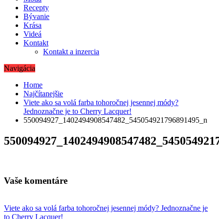
Recepty
Bývanie
Krása
Videá
Kontakt
Kontakt a inzercia
Navigácia
Home
Najčítanejšie
Viete ako sa volá farba tohoročnej jesennej módy?
Jednoznačne je to Cherry Lacquer!
550094927_1402494908547482_545054921796891495_n
550094927_1402494908547482_545054921
Vaše komentáre
Navigácia
Viete ako sa volá farba tohoročnej jesennej módy? Jednoznačne je
to Cherry Lacquer!