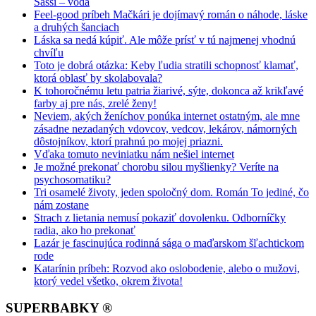
Sassi – voda
Feel-good príbeh Mačkári je dojímavý román o náhode, láske
a druhých šanciach
Láska sa nedá kúpiť. Ale môže prísť v tú najmenej vhodnú
chvíľu
Toto je dobrá otázka: Keby ľudia stratili schopnosť klamať,
ktorá oblasť by skolabovala?
K tohoročnému letu patria žiarivé, sýte, dokonca až krikľavé
farby aj pre nás, zrelé ženy!
Neviem, akých ženíchov ponúka internet ostatným, ale mne
zásadne nezadaných vdovcov, vedcov, lekárov, námorných
dôstojníkov, ktorí prahnú po mojej priazni.
Vďaka tomuto neviniatku nám nešiel internet
Je možné prekonať chorobu silou myšlienky? Veríte na
psychosomatiku?
Tri osamelé životy, jeden spoločný dom. Román To jediné, čo
nám zostane
Strach z lietania nemusí pokaziť dovolenku. Odborníčky
radia, ako ho prekonať
Lazár je fascinujúca rodinná sága o maďarskom šľachtickom
rode
Katarínin príbeh: Rozvod ako oslobodenie, alebo o mužovi,
ktorý vedel všetko, okrem života!
SUPERBABKY ®