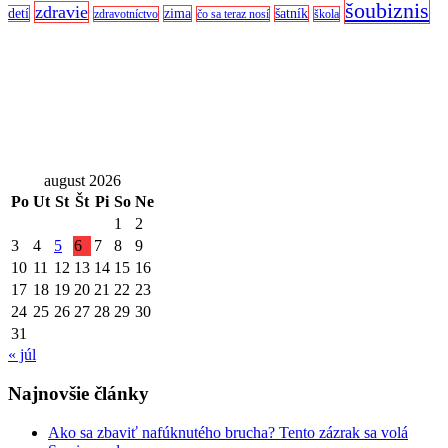
šoubiznis
zdravie
detí
zima
šatník
zdravotníctvo
čo sa teraz nosí
škola
august 2026
Po
Ut
St
Št
Pi
So
Ne
1
2
3
4
5
6
7
8
9
10
11
12
13
14
15
16
17
18
19
20
21
22
23
24
25
26
27
28
29
30
31
« júl
Najnovšie články
Ako sa zbaviť nafúknutého brucha? Tento zázrak sa volá