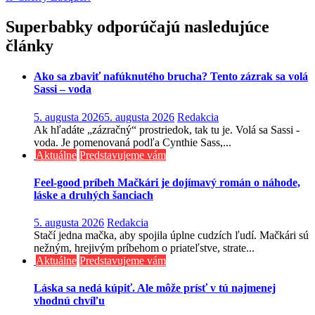
v
článku
Superbabky odporúčajú nasledujúce
články
Ako sa zbaviť nafúknutého brucha? Tento zázrak sa volá
Sassi – voda
5. augusta 2026
5. augusta 2026
Redakcia
Ak hľadáte „zázračný“ prostriedok, tak tu je. Volá sa Sassi -
voda. Je pomenovaná podľa Cynthie Sass,...
Aktuálne
Predstavujeme vám
Feel-good príbeh Mačkári je dojímavý román o náhode,
láske a druhých šanciach
5. augusta 2026
Redakcia
Stačí jedna mačka, aby spojila úplne cudzích ľudí. Mačkári sú
nežným, hrejivým príbehom o priateľstve, strate...
Aktuálne
Predstavujeme vám
Láska sa nedá kúpiť. Ale môže prísť v tú najmenej
vhodnú chvíľu