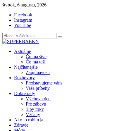
Skip
štvrtok, 6 augusta, 2026
to
Facebook
content
Instagram
YouTube
Aktuálne
Čo ma štve
Čo ma teší
Najčítanejšie
Zaujímavosti
Rozhovory
Predstavujeme vám
Vaše príbehy
Dobré rady
Výchova detí
Pre zábavu
Tipy triky
Vzťahy
Ako to robím ja
Zdravie
Móda